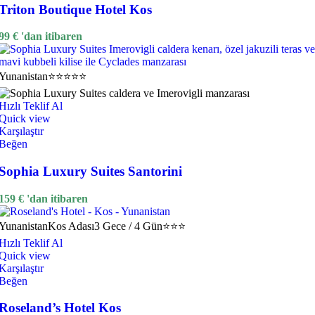
Triton Boutique Hotel Kos
99
€
'dan itibaren
Yunanistan
⭐⭐⭐⭐⭐
Hızlı Teklif Al
Quick view
Karşılaştır
Beğen
Sophia Luxury Suites Santorini
159
€
'dan itibaren
Yunanistan
Kos Adası
3 Gece / 4 Gün
⭐⭐⭐
Hızlı Teklif Al
Quick view
Karşılaştır
Beğen
Roseland’s Hotel Kos