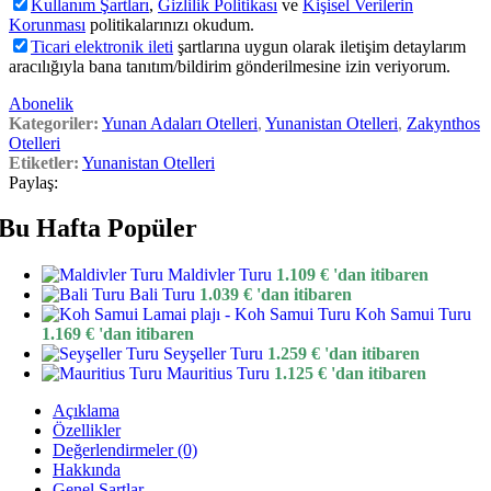
Kullanım Şartları
,
Gizlilik Politikası
ve
Kişisel Verilerin
Korunması
politikalarınızı okudum.
Ticari elektronik ileti
şartlarına uygun olarak iletişim detaylarım
aracılığıyla bana tanıtım/bildirim gönderilmesine izin veriyorum.
Abonelik
Kategoriler:
Yunan Adaları Otelleri
,
Yunanistan Otelleri
,
Zakynthos
Otelleri
Etiketler:
Yunanistan Otelleri
Paylaş:
Bu Hafta Popüler
Maldivler Turu
1.109
€
'dan itibaren
Bali Turu
1.039
€
'dan itibaren
Koh Samui Turu
1.169
€
'dan itibaren
Seyşeller Turu
1.259
€
'dan itibaren
Mauritius Turu
1.125
€
'dan itibaren
Açıklama
Özellikler
Değerlendirmeler (0)
Hakkında
Genel Şartlar