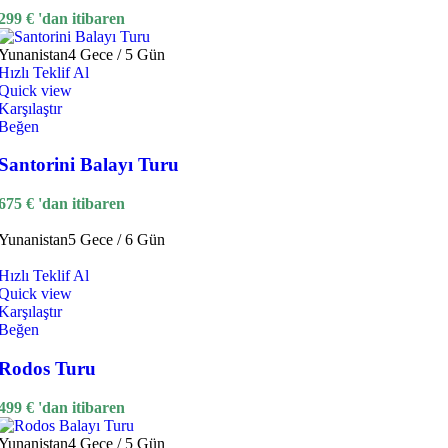
299
€
'dan itibaren
Yunanistan
4 Gece / 5 Gün
Hızlı Teklif Al
Quick view
Karşılaştır
Beğen
Santorini Balayı Turu
675
€
'dan itibaren
Yunanistan
5 Gece / 6 Gün
Hızlı Teklif Al
Quick view
Karşılaştır
Beğen
Rodos Turu
499
€
'dan itibaren
Yunanistan
4 Gece / 5 Gün