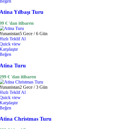
Beğen
Atina Yılbaşı Turu
99
€
'dan itibaren
Yunanistan
5 Gece / 6 Gün
Hızlı Teklif Al
Quick view
Karşılaştır
Beğen
Atina Turu
299
€
'dan itibaren
Yunanistan
2 Gece / 3 Gün
Hızlı Teklif Al
Quick view
Karşılaştır
Beğen
Atina Christmas Turu