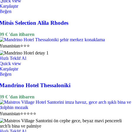
Quick view
Karşılaştır
Beğen
Mitsis Selection Alila Rhodes
99
€
'dan itibaren
Yunanistan
⭐⭐⭐
Hızlı Teklif Al
Quick view
Karşılaştır
Beğen
Mandrino Hotel Thessaloniki
39
€
'dan itibaren
Yunanistan
⭐⭐⭐⭐⭐
Hızlı Teklif Al