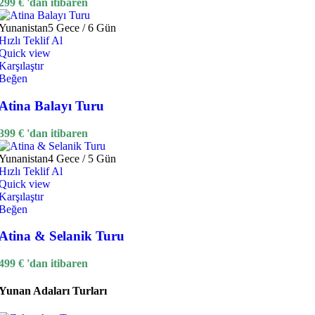
299
€
'dan itibaren
Yunanistan
5 Gece / 6 Gün
Hızlı Teklif Al
Quick view
Karşılaştır
Beğen
Atina Balayı Turu
399
€
'dan itibaren
Yunanistan
4 Gece / 5 Gün
Hızlı Teklif Al
Quick view
Karşılaştır
Beğen
Atina & Selanik Turu
499
€
'dan itibaren
Yunan Adaları Turları