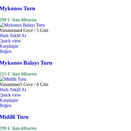
Mykonos Turu
299
€
'dan itibaren
Yunanistan
4 Gece / 5 Gün
Hızlı Teklif Al
Quick view
Karşılaştır
Beğen
Mykonos Balayı Turu
215
€
'dan itibaren
Yunanistan
5 Gece / 6 Gün
Hızlı Teklif Al
Quick view
Karşılaştır
Beğen
Midilli Turu
299
€
'dan itibaren