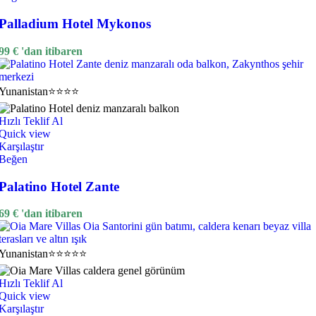
Palladium Hotel Mykonos
99
€
'dan itibaren
Yunanistan
⭐⭐⭐⭐
Hızlı Teklif Al
Quick view
Karşılaştır
Beğen
Palatino Hotel Zante
69
€
'dan itibaren
Yunanistan
⭐⭐⭐⭐⭐
Hızlı Teklif Al
Quick view
Karşılaştır