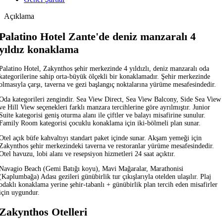
Açıklama
Palatino Hotel Zante'de deniz manzaralı 4
yıldız konaklama
Palatino Hotel, Zakynthos şehir merkezinde 4 yıldızlı, deniz manzaralı oda
kategorilerine sahip orta-büyük ölçekli bir konaklamadır. Şehir merkezinde
olmasıyla çarşı, taverna ve gezi başlangıç noktalarına yürüme mesafesindedir.
Oda kategorileri zengindir. Sea View Direct, Sea View Balcony, Side Sea View
ve Hill View seçenekleri farklı manzara tercihlerine göre ayrılmıştır. Junior
Suite kategorisi geniş oturma alanı ile çiftler ve balayı misafirine sunulur.
Family Room kategorisi çocuklu konaklama için iki-bölmeli plan sunar.
Otel açık büfe kahvaltıyı standart paket içinde sunar. Akşam yemeği için
Zakynthos şehir merkezindeki taverna ve restoranlar yürüme mesafesindedir.
Otel havuzu, lobi alanı ve resepsiyon hizmetleri 24 saat açıktır.
Navagio Beach (Gemi Batığı koyu), Mavi Mağaralar, Marathonisi
(Kaplumbağa) Adası gezileri günübirlik tur çıkışlarıyla otelden ulaşılır. Plaj
odaklı konaklama yerine şehir-tabanlı + günübirlik plan tercih eden misafirler
için uygundur.
Zakynthos Otelleri