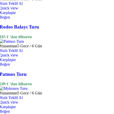
Hızlı Teklif Al
Quick view
Karşılaştır
Beğen
Rodos Balayı Turu
185
€
'dan itibaren
Yunanistan
5 Gece / 6 Gün
Hızlı Teklif Al
Quick view
Karşılaştır
Beğen
Patmos Turu
249
€
'dan itibaren
Yunanistan
5 Gece / 6 Gün
Hızlı Teklif Al
Quick view
Karşılaştır
Beğen