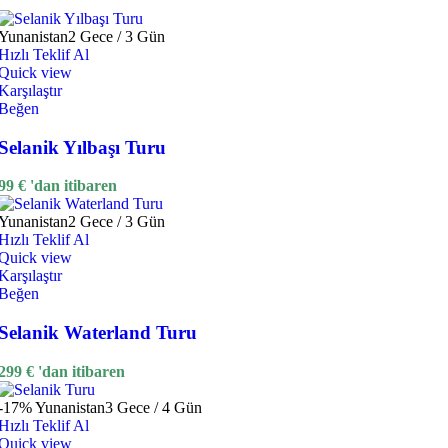
Yunanistan
2 Gece / 3 Gün
Hızlı Teklif Al
Quick view
Karşılaştır
Beğen
Selanik Yılbaşı Turu
99
€
'dan itibaren
Yunanistan
2 Gece / 3 Gün
Hızlı Teklif Al
Quick view
Karşılaştır
Beğen
Selanik Waterland Turu
299
€
'dan itibaren
-17%
Yunanistan
3 Gece / 4 Gün
Hızlı Teklif Al
Quick view