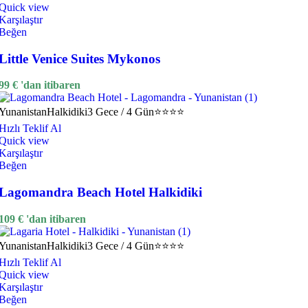
Quick view
Karşılaştır
Beğen
Little Venice Suites Mykonos
99
€
'dan itibaren
Yunanistan
Halkidiki
3 Gece / 4 Gün
⭐⭐⭐⭐
Hızlı Teklif Al
Quick view
Karşılaştır
Beğen
Lagomandra Beach Hotel Halkidiki
109
€
'dan itibaren
Yunanistan
Halkidiki
3 Gece / 4 Gün
⭐⭐⭐⭐
Hızlı Teklif Al
Quick view
Karşılaştır
Beğen