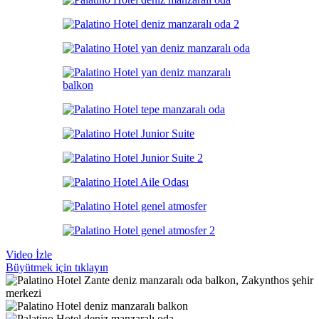
Video İzle
Büyütmek için tıklayın