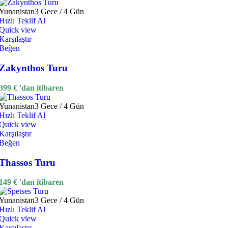
Yunanistan
3 Gece / 4 Gün
Hızlı Teklif Al
Quick view
Karşılaştır
Beğen
Zakynthos Turu
399
€
'dan itibaren
Yunanistan
3 Gece / 4 Gün
Hızlı Teklif Al
Quick view
Karşılaştır
Beğen
Thassos Turu
149
€
'dan itibaren
Yunanistan
3 Gece / 4 Gün
Hızlı Teklif Al
Quick view
Karşılaştır