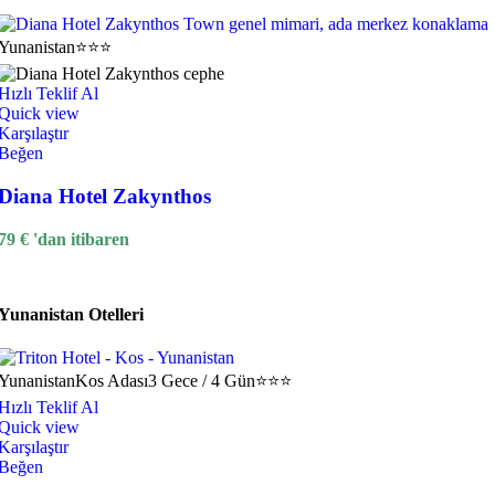
Yunanistan
⭐⭐⭐
Hızlı Teklif Al
Quick view
Karşılaştır
Beğen
Diana Hotel Zakynthos
79
€
'dan itibaren
Yunanistan Otelleri
Yunanistan
Kos Adası
3 Gece / 4 Gün
⭐⭐⭐
Hızlı Teklif Al
Quick view
Karşılaştır
Beğen