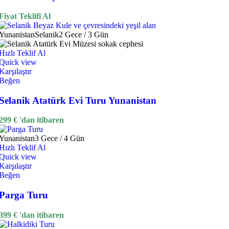
Fiyat Teklifi Al
Yunanistan
Selanik
2 Gece / 3 Gün
Hızlı Teklif Al
Quick view
Karşılaştır
Beğen
Selanik Atatürk Evi Turu Yunanistan
299
€
'dan itibaren
Yunanistan
3 Gece / 4 Gün
Hızlı Teklif Al
Quick view
Karşılaştır
Beğen
Parga Turu
399
€
'dan itibaren