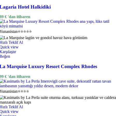
Lagaria Hotel Halkidiki
89
€
'dan itibaren
Yunanistan
⭐⭐⭐⭐⭐
Hızlı Teklif Al
Quick view
Karşılaştır
Beğen
La Marquise Luxury Resort Complex Rhodes
99
€
'dan itibaren
Yunanistan
⭐⭐⭐⭐
Hızlı Teklif Al
Quick view