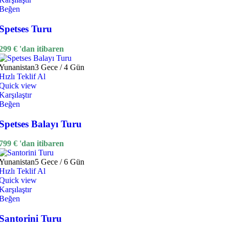
Beğen
Spetses Turu
299
€
'dan itibaren
Yunanistan
3 Gece / 4 Gün
Hızlı Teklif Al
Quick view
Karşılaştır
Beğen
Spetses Balayı Turu
799
€
'dan itibaren
Yunanistan
5 Gece / 6 Gün
Hızlı Teklif Al
Quick view
Karşılaştır
Beğen
Santorini Turu