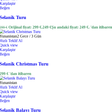
Karşılaştır
Beğen
Selanik Turu
Orijinal fiyat: 299 €.
249
€
Şu andaki fiyat: 249 €.
'dan itibare
299
€
Yunanistan
2 Gece / 3 Gün
Hızlı Teklif Al
Quick view
Karşılaştır
Beğen
Selanik Christmas Turu
299
€
'dan itibaren
Yunanistan
Hızlı Teklif Al
Quick view
Karşılaştır
Beğen
Selanik Balayı Turu