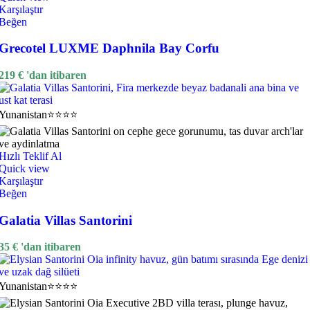
Karşılaştır
Beğen
Grecotel LUXME Daphnila Bay Corfu
219
€
'dan itibaren
Yunanistan
⭐⭐⭐⭐
Hızlı Teklif Al
Quick view
Karşılaştır
Beğen
Galatia Villas Santorini
35
€
'dan itibaren
Yunanistan
⭐⭐⭐⭐