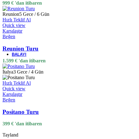
999
€
'dan itibaren
Hızlı Teklif Al
Quick view
Reunion
5 Gece / 6 Gün
Karşılaştır
Hızlı Teklif Al
Beğen
Quick view
Karşılaştır
Amari Koh Samui
Beğen
Orijinal fiyat: 69 €.
52
€
Şu andaki fiyat: 52 €.
'da
69
€
Reunion Turu
BALAYI
1.599
€
'dan itibaren
İtalya
3 Gece / 4 Gün
Maldivler
Hızlı Teklif Al
Quick view
Karşılaştır
Beğen
Bali
Positano Turu
399
€
'dan itibaren
Mauritius
Tayland