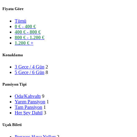
Fiyata Göre
-34%
Mauritius
⭐⭐⭐⭐⭐
Hızlı Teklif Al
Tümü
Quick view
0
€
-
400
€
Karşılaştır
400
€
-
800
€
Beğen
800
€
-
1.200
€
1.200
€
+
LUX* Belle Mare Mauritius
Konaklama
Orijinal fiyat: 139 €.
92
€
Şu andaki fiyat: 92 €.
'
139
€
3 Gece / 4 Gün
2
-20%
Tayland
Phuket
⭐⭐⭐⭐⭐
5 Gece / 6 Gün
8
Hızlı Teklif Al
Pansiyon Tipi
Quick view
Karşılaştır
Oda/Kahvaltı
9
Beğen
Yarım Pansiyon
1
Tam Pansiyon
1
Le Meridien Phuket
Her Şey Dahil
3
Orijinal fiyat: 162 €.
129
€
Şu andaki fiyat: 129 €
Uçak Bileti
162
€
Pegasus Hava Yolları
2