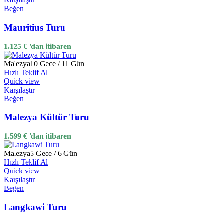
Beğen
Mauritius Turu
1.125
€
'dan itibaren
Malezya
10 Gece / 11 Gün
Hızlı Teklif Al
Quick view
Karşılaştır
Beğen
Malezya Kültür Turu
1.599
€
'dan itibaren
Malezya
5 Gece / 6 Gün
Hızlı Teklif Al
Quick view
Karşılaştır
Beğen
Langkawi Turu