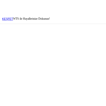
baren
WTS ile Hayallerinize Dokunun!
KEŞFET
baren