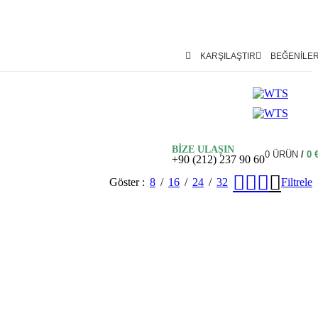
KARŞILAŞTIR
BEĞENILE
BİZE ULAŞIN
0
ÜRÜN
/
0
+90 (212) 237 90 60
Göster
8
16
24
32
Filtrele