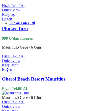
Hızlı Teklif Al
Quick view
Seyşeller
Karşılaştır
Beğen
FIRSATLAR
YENI
Phuket Turu
999
€
'dan itibaren
Mauritius
5 Gece / 6 Gün
Hızlı Teklif Al
Quick view
Karşılaştır
Beğen
Oberoi Beach Resort Mauritius
Fiyat Teklifi Al
Mauritius
5 Gece / 6 Gün
Hızlı Teklif Al
Quick view
Karşılaştır