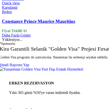
Quick view
Karşılaştır
Beğen
Constance Prince Maurice Mauritius
Fiyat Teklifi Al
Daha Fazla Göster
Yükleniyor...
*Sponsorlu
Kira Garantili Selanik "Golden Visa" Projesi Fırs
Golden Visa programı ile yatırımcılar, Yunanistan’da serbestçe seyahat edebilir, 
Şimdi Başvuru Yap
ERKEN REZERVASYON
Yılın 365 günü %50'ye varan indirimli fiyatlar.