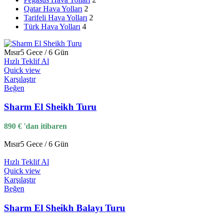
-10%
Popüler
Endonezya
Bali
Seminyak
⭐⭐⭐⭐⭐
Qatar Hava Yolları
2
Tarifeli Hava Yolları
2
Hızlı Teklif Al
Türk Hava Yolları
4
Quick view
Karşılaştır
Beğen
Mısır
5 Gece / 6 Gün
Hızlı Teklif Al
Grand Seminyak Bali
Quick view
Karşılaştır
Orijinal fiyat: 222 €.
199
€
Şu andaki fiyat: 199 €.
'dan iti
222
€
Beğen
Sharm El Sheikh Turu
-15%
Popüler
Seyşeller
Mahe
⭐⭐⭐⭐⭐
890
€
'dan itibaren
Hızlı Teklif Al
Quick view
Mısır
5 Gece / 6 Gün
Karşılaştır
Beğen
Hızlı Teklif Al
Quick view
Four Seasons Resort Seychelles
Karşılaştır
Beğen
Orijinal fiyat: 799 €.
679
€
Şu andaki fiyat: 679 €.
'dan iti
799
€
Sharm El Sheikh Balayı Turu
-25%
Popüler
Tayland
Koh Samui
⭐⭐⭐⭐⭐