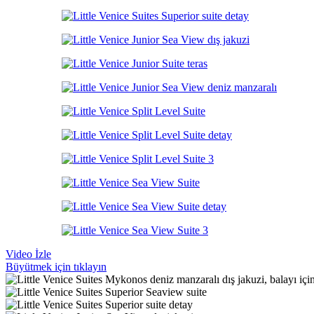
Hızlı Teklif Al
Quick view
Karşılaştır
Beğen
Mulia Resort & Villas Bali
109
€
'dan itibaren
-34%
Mauritius
⭐⭐⭐⭐⭐
Hızlı Teklif Al
Quick view
Karşılaştır
Beğen
LUX* Belle Mare Mauritius
Orijinal fiyat: 139 €.
92
€
Şu andaki fiyat: 92 €.
'
139
€
Video İzle
Büyütmek için tıklayın
-20%
Tayland
Phuket
⭐⭐⭐⭐⭐
Hızlı Teklif Al