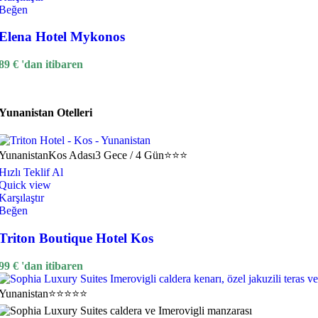
Beğen
Elena Hotel Mykonos
89
€
'dan itibaren
Yunanistan Otelleri
Yunanistan
Kos Adası
3 Gece / 4 Gün
⭐⭐⭐
Hızlı Teklif Al
Quick view
Karşılaştır
Beğen
Triton Boutique Hotel Kos
99
€
'dan itibaren
Yunanistan
⭐⭐⭐⭐⭐