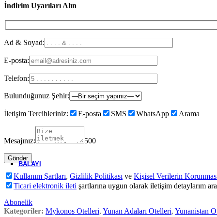
Karşılaştır
İndirim Uyarıları Alın
Beğen
Four Seasons Resort Seychelles
Ad & Soyad:
Orijinal fiyat: 799 €.
679
€
Şu andaki fiyat: 679 €.
'dan iti
799
€
E-posta:
-25%
Popüler
Tayland
Koh Samui
⭐⭐⭐⭐⭐
Telefon:
Hızlı Teklif Al
Bulunduğunuz Şehir:
Quick view
Karşılaştır
İletişim Tercihleriniz:
E-posta
SMS
WhatsApp
Arama
Beğen
Amari Koh Samui
Mesajınız:
500
Orijinal fiyat: 69 €.
52
€
Şu andaki fiyat: 52 €.
'da
69
€
BALAYI
Kullanım Şartları
,
Gizlilik Politikası
ve
Kişisel Verilerin Korunmas
Ticari elektronik ileti
şartlarına uygun olarak iletişim detaylarım ar
Maldivler
Abonelik
Kategoriler:
Mykonos Otelleri
,
Yunan Adaları Otelleri
,
Yunanistan Ot