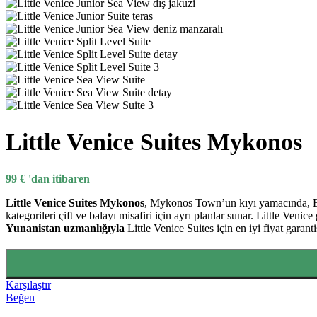
Quick view
Karşılaştır
Beğen
Le Meridien Phuket
Orijinal fiyat: 162 €.
129
€
Şu andaki fiyat: 129 €
162
€
-10%
Popüler
Endonezya
Bali
Seminyak
⭐⭐⭐⭐⭐
Little Venice Suites Mykonos
Hızlı Teklif Al
Quick view
Karşılaştır
99
€
'dan itibaren
Beğen
Little Venice Suites Mykonos
, Mykonos Town’un kıyı yamacında, Ege
Grand Seminyak Bali
kategorileri çift ve balayı misafiri için ayrı planlar sunar. Little Ven
Yunanistan uzmanlığıyla
Little Venice Suites için en iyi fiyat garant
Orijinal fiyat: 222 €.
199
€
Şu andaki fiyat: 199 €.
'dan iti
222
€
-15%
Popüler
Seyşeller
Mahe
⭐⭐⭐⭐⭐
Karşılaştır
Hızlı Teklif Al
Beğen
Quick view