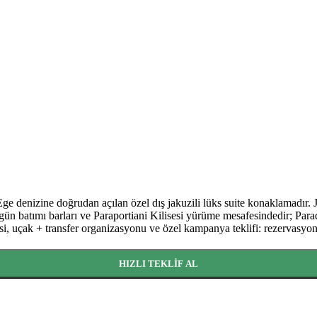
.
'dan itibaren
 denizine doğrudan açılan özel dış jakuzili lüks suite konaklamadır. 
ice gün batımı barları ve Paraportiani Kilisesi yürüme mesafesindedir; Pa
isi, uçak + transfer organizasyonu ve özel kampanya teklifi: rezervasyon v
baren
HIZLI TEKLIF AL