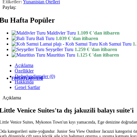
Etiketler:
Yunanistan Otelleri
Paylaş:
Bali
Bu Hafta Popüler
Maldivler Turu
1.109
€
'dan itibaren
Mauritius
Bali Turu
1.039
€
'dan itibaren
Koh Samui Turu
1
Seyşeller Turu
1.259
€
'dan itibaren
Mauritius Turu
1.125
€
'dan itibaren
Seyşeller
Açıklama
Özellikler
Değerlendirmeler (0)
FIRSATLAR
YENI
Hakkında
Genel Şartlar
Açıklama
Little Venice Suites'ta dış jakuzili balayı suite'i
Little Venice Suites, Mykonos Town'un kıyı yamacında, Ege denizine doğrudan aç
Oda kategorileri suite-yoğundur. Junior Sea View Outdoor Jacuzzi kategorisi özel
katlı düzeniyle çift veya küçük aile için bağımsız oturma + uyuma katmanı kurar