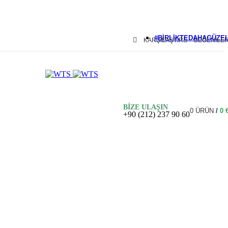
#BIRLIKTEDAHAGÜZE
KARŞILAŞTIR
BEĞENILE
Maldivler
Bali
Mauritius
BİZE ULAŞIN
Seyşeller
0
ÜRÜN
/
0
+90 (212) 237 90 60