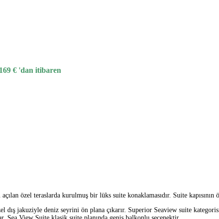
.169
€
'dan itibaren
ılan özel teraslarda kurulmuş bir lüks suite konaklamasıdır. Suite kapısının ö
 dış jakuziyle deniz seyrini ön plana çıkarır. Superior Seaview suite kategorisi
. Sea View Suite klasik suite planında geniş balkonlu seçenektir.