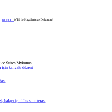
WTS ile Hayallerinize Dokunun!
KEŞFET
baren
nice Suites Mykonos
baren