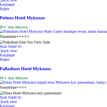
Quick view
Karşılaştır
Beğen
Petinos Hotel Mykonos
89
€
'dan itibaren
Yunanistan
⭐⭐⭐⭐⭐
Hızlı Teklif Al
Quick view
Karşılaştır
Beğen
Palladium Hotel Mykonos
99
€
'dan itibaren
Yunanistan
⭐⭐⭐⭐
Hızlı Teklif Al
Quick view
Karşılaştır