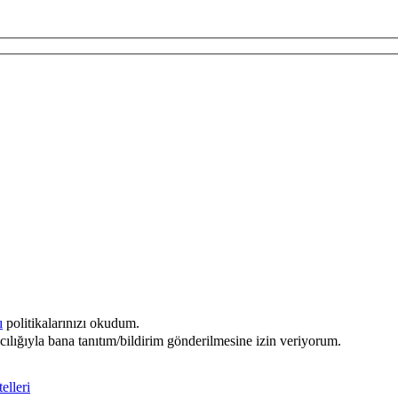
baren
n itibaren
ı
politikalarınızı okudum.
acılığıyla bana tanıtım/bildirim gönderilmesine izin veriyorum.
elleri