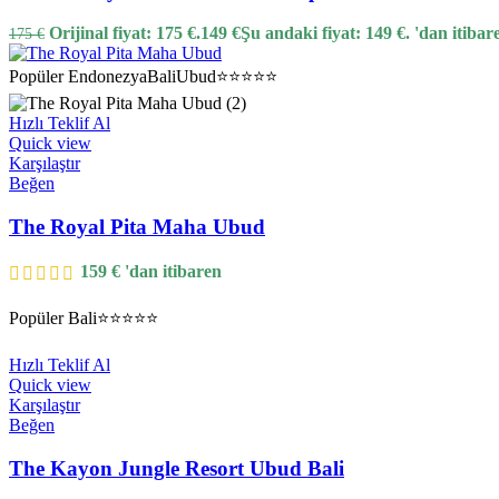
Orijinal fiyat: 175 €.
149
€
Şu andaki fiyat: 149 €.
'dan itibar
175
€
Popüler
Endonezya
Bali
Ubud
⭐⭐⭐⭐⭐
Hızlı Teklif Al
Quick view
Karşılaştır
Beğen
The Royal Pita Maha Ubud
159
€
'dan itibaren
Popüler
Bali
⭐⭐⭐⭐⭐
Hızlı Teklif Al
Quick view
Karşılaştır
Beğen
The Kayon Jungle Resort Ubud Bali