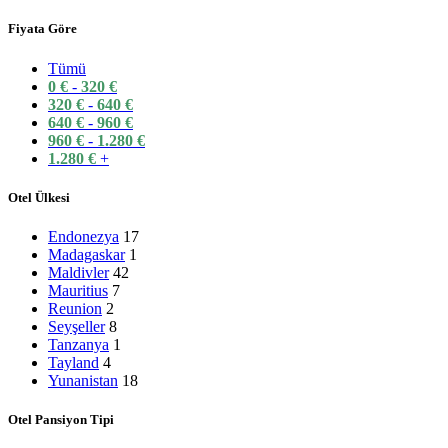
Hızlı Teklif Al
Fiyata Göre
Quick view
Karşılaştır
Tümü
Beğen
0
€
-
320
€
320
€
-
640
€
Mulia Resort & Villas Bali
640
€
-
960
€
960
€
-
1.280
€
1.280
€
+
109
€
'dan itibaren
Otel Ülkesi
-34%
Mauritius
⭐⭐⭐⭐⭐
Hızlı Teklif Al
Endonezya
17
Quick view
Madagaskar
1
Karşılaştır
Maldivler
42
Beğen
Mauritius
7
Reunion
2
LUX* Belle Mare Mauritius
Seyşeller
8
Tanzanya
1
Orijinal fiyat: 139 €.
92
€
Şu andaki fiyat: 92 €.
'
139
€
Tayland
4
Yunanistan
18
-20%
Tayland
Phuket
⭐⭐⭐⭐⭐
Otel Pansiyon Tipi
Hızlı Teklif Al