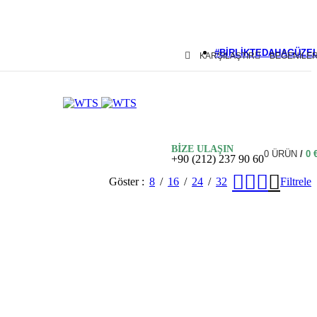
#BIRLIKTEDAHAGÜZE
KARŞILAŞTIR
BEĞENILE
Maldivler
Bali
Mauritius
BİZE ULAŞIN
Seyşeller
0
ÜRÜN
/
0
+90 (212) 237 90 60
Göster
8
16
24
32
Filtrele