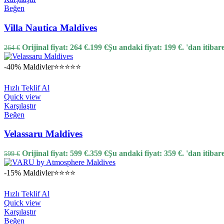
Beğen
Villa Nautica Maldives
Orijinal fiyat: 264 €.
199
€
Şu andaki fiyat: 199 €.
'dan itibar
264
€
-40%
Maldivler
⭐⭐⭐⭐⭐
Hızlı Teklif Al
Quick view
Karşılaştır
Beğen
Velassaru Maldives
Orijinal fiyat: 599 €.
359
€
Şu andaki fiyat: 359 €.
'dan itibar
599
€
-15%
Maldivler
⭐⭐⭐⭐
Hızlı Teklif Al
Quick view
Karşılaştır
Beğen