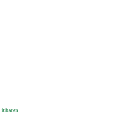
baren
n itibaren
 itibaren