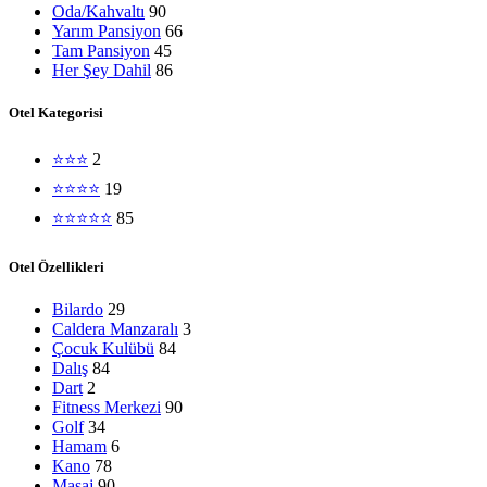
Quick view
Oda/Kahvaltı
90
Karşılaştır
Yarım Pansiyon
66
Beğen
Tam Pansiyon
45
Her Şey Dahil
86
Le Meridien Phuket
Otel Kategorisi
Orijinal fiyat: 162 €.
129
€
Şu andaki fiyat: 129 €
162
€
⭐⭐⭐
2
-10%
Popüler
Endonezya
Bali
Seminyak
⭐⭐⭐⭐⭐
⭐⭐⭐⭐
19
⭐⭐⭐⭐⭐
85
Hızlı Teklif Al
Quick view
Karşılaştır
Otel Özellikleri
Beğen
Bilardo
29
Grand Seminyak Bali
Caldera Manzaralı
3
Çocuk Kulübü
84
Dalış
84
Orijinal fiyat: 222 €.
199
€
Şu andaki fiyat: 199 €.
'dan iti
222
€
Dart
2
Fitness Merkezi
90
-15%
Popüler
Seyşeller
Mahe
⭐⭐⭐⭐⭐
Golf
34
Hamam
6
Hızlı Teklif Al
Kano
78
Quick view
Masaj
90