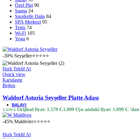
Karşılaştır
Özel Plaj
90
Beğen
Sauna
24
Şnorkelle Dalış
84
Four Seasons Resort Seychelles
SPA Merkezi
95
Tenis
74
Orijinal fiyat: 799 €.
679
€
Şu andaki fiyat: 679 €.
'dan iti
799
€
Wi-Fi
105
Yoga
6
-25%
Popüler
Tayland
Koh Samui
⭐⭐⭐⭐⭐
-30%
Seyşeller
⭐⭐⭐⭐⭐
Hızlı Teklif Al
Quick view
Karşılaştır
Hızlı Teklif Al
Beğen
Quick view
Karşılaştır
Amari Koh Samui
Beğen
Waldorf Astoria Seyşeller Platte Adası
Orijinal fiyat: 69 €.
52
€
Şu andaki fiyat: 52 €.
'da
69
€
BALAYI
Orijinal fiyat: 1.579 €.
1.099
€
Şu andaki fiyat: 1.099 €.
'dan
1.579
€
-45%
Maldivler
⭐⭐⭐⭐⭐
Maldivler
Hızlı Teklif Al