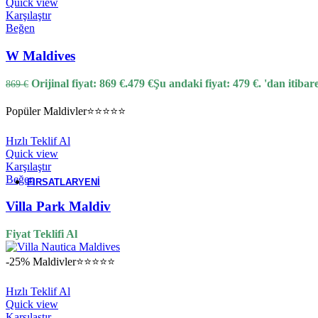
Quick view
Karşılaştır
Bali
Beğen
W Maldives
Orijinal fiyat: 869 €.
479
€
Şu andaki fiyat: 479 €.
'dan itibar
869
€
Mauritius
Popüler
Maldivler
⭐⭐⭐⭐⭐
Hızlı Teklif Al
Seyşeller
Quick view
Karşılaştır
Beğen
FIRSATLAR
YENI
Villa Park Maldiv
Fiyat Teklifi Al
-25%
Maldivler
⭐⭐⭐⭐⭐
Hızlı Teklif Al
Quick view
Karşılaştır