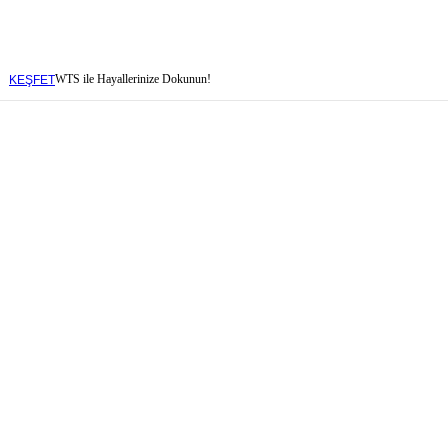
WTS ile Hayallerinize Dokunun!
KEŞFET
baren
baren