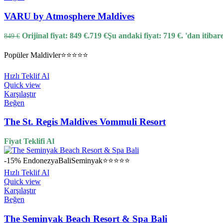
VARU by Atmosphere Maldives
Orijinal fiyat: 849 €.
719
€
Şu andaki fiyat: 719 €.
'dan itibar
849
€
Popüler
Maldivler
⭐⭐⭐⭐⭐
Hızlı Teklif Al
Quick view
Karşılaştır
Beğen
The St. Regis Maldives Vommuli Resort
Fiyat Teklifi Al
-15%
Endonezya
Bali
Seminyak
⭐⭐⭐⭐⭐
Hızlı Teklif Al
Quick view
Karşılaştır
Beğen
The Seminyak Beach Resort & Spa Bali