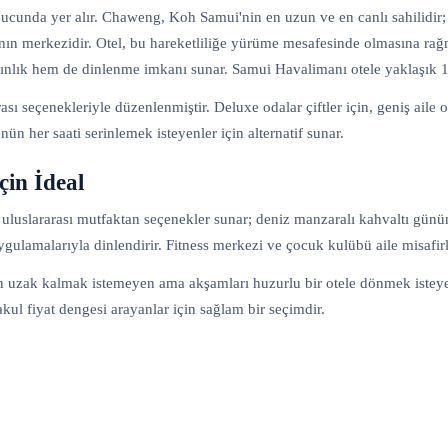
cunda yer alır. Chaweng, Koh Samui'nin en uzun ve en canlı sahilidir
danın merkezidir. Otel, bu hareketliliğe yürüme mesafesinde olmasına r
nlık hem de dinlenme imkanı sunar. Samui Havalimanı otele yaklaşık 15
ı seçenekleriyle düzenlenmiştir. Deluxe odalar çiftler için, geniş aile o
nün her saati serinlemek isteyenler için alternatif sunar.
çin İdeal
 uluslararası mutfaktan seçenekler sunar; deniz manzaralı kahvaltı günün
ulamalarıyla dinlendirir. Fitness merkezi ve çocuk kulübü aile misafirler
zak kalmak istemeyen ama akşamları huzurlu bir otele dönmek isteyen çi
kul fiyat dengesi arayanlar için sağlam bir seçimdir.