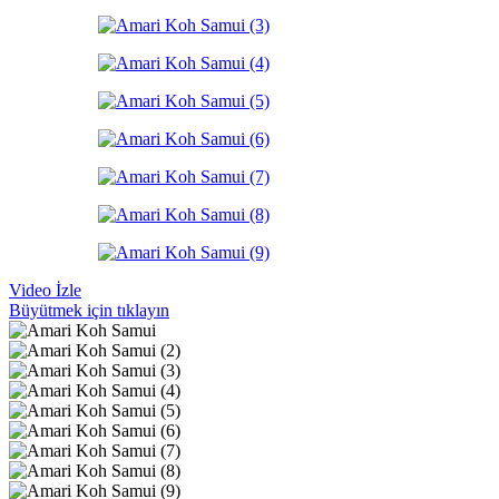
-34%
Mauritius
⭐⭐⭐⭐⭐
Hızlı Teklif Al
Quick view
Karşılaştır
Beğen
LUX* Belle Mare Mauritius
Orijinal fiyat: 139 €.
92
€
Şu andaki fiyat: 92 €.
'
139
€
-20%
Tayland
Phuket
⭐⭐⭐⭐⭐
Video İzle
Hızlı Teklif Al
Büyütmek için tıklayın
Quick view
Karşılaştır
Beğen
Le Meridien Phuket
Orijinal fiyat: 162 €.
129
€
Şu andaki fiyat: 129 €
162
€