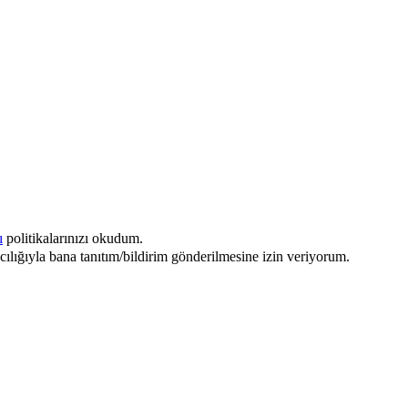
n itibaren
ı
politikalarınızı okudum.
acılığıyla bana tanıtım/bildirim gönderilmesine izin veriyorum.