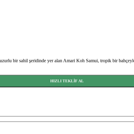
baren
rlu bir sahil şeridinde yer alan Amari Koh Samui, tropik bir bahçeyle 
HIZLI TEKLIF AL
baren