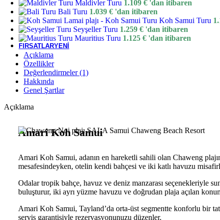
Maldivler Turu
1.109
€
'dan itibaren
Bali Turu
1.039
€
'dan itibaren
Koh Samui Turu
1
Seyşeller
Seyşeller Turu
1.259
€
'dan itibaren
Mauritius Turu
1.125
€
'dan itibaren
FIRSATLAR
YENI
Açıklama
Özellikler
Değerlendirmeler (1)
Hakkında
Genel Şartlar
Açıklama
Amari Koh Samui
Amari Koh Samui, adanın en hareketli sahili olan Chaweng plajın
mesafesindeyken, otelin kendi bahçesi ve iki katlı havuzu misafir
Odalar tropik bahçe, havuz ve deniz manzarası seçenekleriyle sunu
buluşturur, iki ayrı yüzme havuzu ve doğrudan plaja açılan konumu 
Amari Koh Samui, Tayland’da orta-üst segmentte konforlu bir tatil
servis garantisiyle rezervasyonunuzu düzenler.