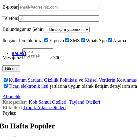
Hızlı Teklif Al
E-posta:
Quick view
Karşılaştır
Telefon:
Beğen
Bulunduğunuz Şehir:
Amari Koh Samui
İletişim Tercihleriniz:
E-posta
SMS
WhatsApp
Arama
Orijinal fiyat: 69 €.
52
€
Şu andaki fiyat: 52 €.
'da
69
€
BALAYI
Mesajınız:
500
Maldivler
Kullanım Şartları
,
Gizlilik Politikası
ve
Kişisel Verilerin Korunmas
Ticari elektronik ileti
şartlarına uygun olarak iletişim detaylarım ar
Abonelik
Bali
Kategoriler:
Koh Samui Otelleri
,
Tayland Otelleri
Etiketler:
Tropik Adalar Otelleri
Paylaş:
Bu Hafta Popüler
Mauritius