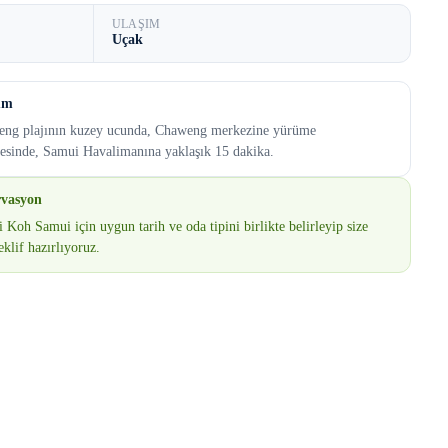
ULAŞIM
Uçak
um
ng plajının kuzey ucunda, Chaweng merkezine yürüme
esinde, Samui Havalimanına yaklaşık 15 dakika.
rvasyon
 Koh Samui için uygun tarih ve oda tipini birlikte belirleyip size
eklif hazırlıyoruz.