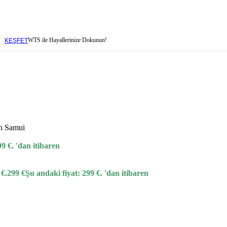
baren
WTS ile Hayallerinize Dokunun!
KEŞFET
baren
h Samui
99 €.
'dan itibaren
 €.
299
€
Şu andaki fiyat: 299 €.
'dan itibaren