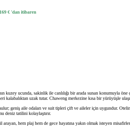
.169
€
'dan itibaren
ın kuzey ucunda, sakinlik ile canlılığı bir arada sunan konumuyla öne 
leri kalabalıktan uzak tutar. Chaweng merkezine kısa bir yürüyüşle ulaş
lur; geniş aile odaları ve suit tipleri çift ve aileler için uygundur. O
deniz tatilini kolaylaştırır.
 arayan, hem plaj hem de gece hayatına yakın olmak isteyen misafirler 