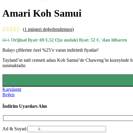
-10%
Popüler
Endonezya
Bali
Seminyak
⭐⭐⭐⭐⭐
Amari Koh Samui
Hızlı Teklif Al
Quick view
Karşılaştır
(
1
müşteri değerlendirmesi)
Beğen
Orijinal fiyat: 69 €.
52
€
Şu andaki fiyat: 52 €.
'dan itibaren
69
€
Grand Seminyak Bali
Balayı çiftlerine özel %25’e varan indirimli fiyatlar!
Orijinal fiyat: 222 €.
199
€
Şu andaki fiyat: 199 €.
'dan iti
222
€
Tayland’ın tatil cenneti adası Koh Samui’de Chaweng’in kuzeyinde huzu
-15%
Popüler
Seyşeller
Mahe
⭐⭐⭐⭐⭐
sunmaktadır.
Hızlı Teklif Al
Quick view
Karşılaştır
Karşılaştır
Beğen
Beğen
Four Seasons Resort Seychelles
İndirim Uyarıları Alın
Orijinal fiyat: 799 €.
679
€
Şu andaki fiyat: 679 €.
'dan iti
799
€
-25%
Popüler
Tayland
Koh Samui
⭐⭐⭐⭐⭐
Ad & Soyad: