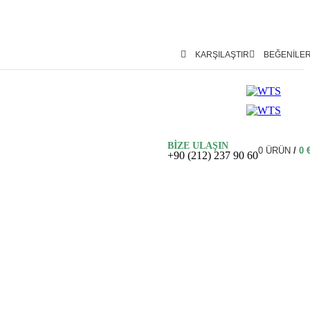
KARŞILAŞTIR
BEĞENILE
BİZE ULAŞIN
0
ÜRÜN
/
0
+90 (212) 237 90 60