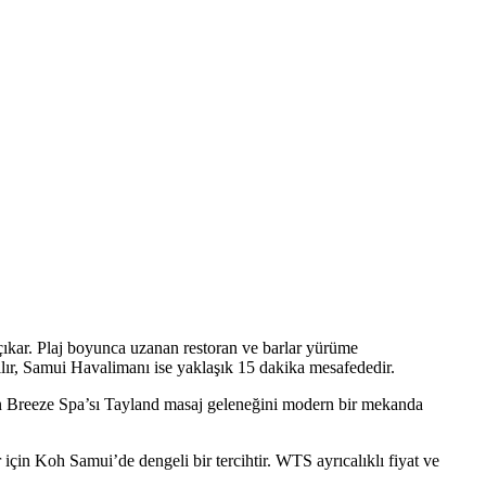
çıkar. Plaj boyunca uzanan restoran ve barlar yürüme
ılır, Samui Havalimanı ise yaklaşık 15 dakika mesafededir.
telin Breeze Spa’sı Tayland masaj geleneğini modern bir mekanda
için Koh Samui’de dengeli bir tercihtir. WTS ayrıcalıklı fiyat ve