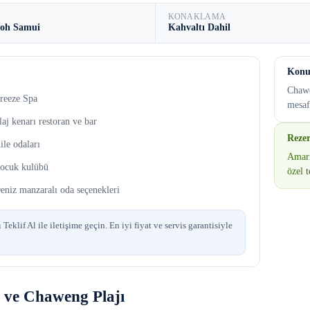
KONAKLAMA
oh Samui
Kahvaltı Dahil
Kon
Chawe
reeze Spa
mesaf
laj kenarı restoran ve bar
Reze
ile odaları
Amari
ocuk kulübü
özel t
eniz manzaralı oda seçenekleri
Teklif Al ile iletişime geçin. En iyi fiyat ve servis garantisiyle
ve Chaweng Plajı