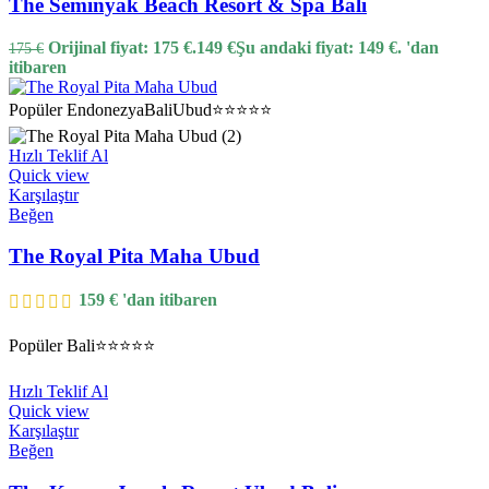
The Seminyak Beach Resort & Spa Bali
Orijinal fiyat: 175 €.
149
€
Şu andaki fiyat: 149 €.
'dan
175
€
itibaren
Popüler
Endonezya
Bali
Ubud
⭐⭐⭐⭐⭐
Hızlı Teklif Al
Quick view
Karşılaştır
Beğen
The Royal Pita Maha Ubud
159
€
'dan itibaren
Popüler
Bali
⭐⭐⭐⭐⭐
Hızlı Teklif Al
Quick view
Karşılaştır
Beğen