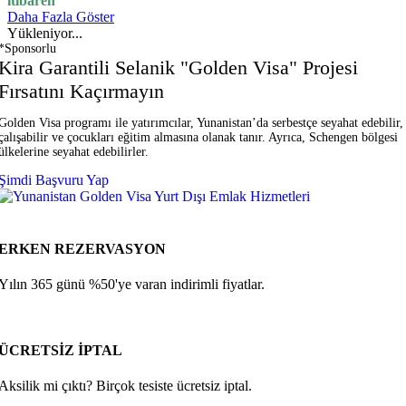
itibaren
Daha Fazla Göster
Yükleniyor...
*Sponsorlu
Kira Garantili Selanik "Golden Visa" Projesi
Fırsatını Kaçırmayın
Golden Visa programı ile yatırımcılar, Yunanistan’da serbestçe seyahat edebilir,
çalışabilir ve çocukları eğitim almasına olanak tanır. Ayrıca, Schengen bölgesi
ülkelerine seyahat edebilirler.
Şimdi Başvuru Yap
ERKEN REZERVASYON
Yılın 365 günü %50'ye varan indirimli fiyatlar.
ÜCRETSİZ İPTAL
Aksilik mi çıktı? Birçok tesiste ücretsiz iptal.