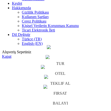
Keşfet
Hakkımızda
Gizlilik Politikası
Kullanım Şartları
Çerez Politikası
Kişisel Verilerin Korunması Kanunu
Ticari Elektronik İleti
Dil Değiştir
Türkçe (TR)
English (EN)
Alışveriş Sepetiniz
Kapat
TUR
OTEL
TEKLIF AL
FIRSAT
BALAYI