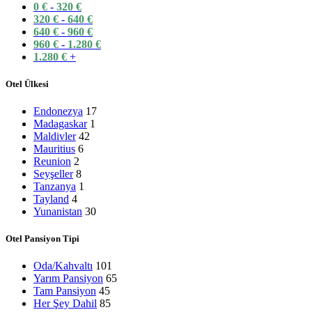
0
€
-
320
€
320
€
-
640
€
640
€
-
960
€
960
€
-
1.280
€
1.280
€
+
Otel Ülkesi
Endonezya
17
Madagaskar
1
Maldivler
42
Mauritius
6
Reunion
2
Seyşeller
8
Tanzanya
1
Tayland
4
Yunanistan
30
Otel Pansiyon Tipi
Oda/Kahvaltı
101
Yarım Pansiyon
65
Tam Pansiyon
45
Her Şey Dahil
85