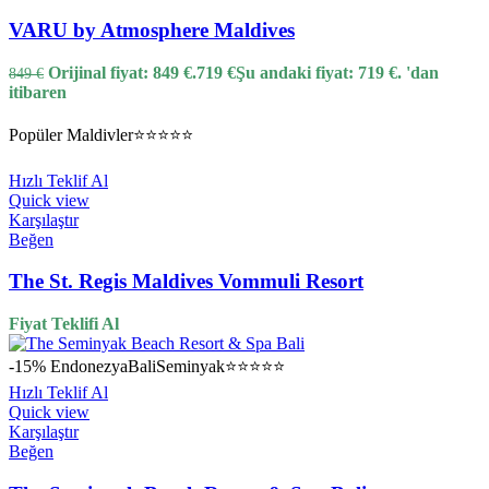
VARU by Atmosphere Maldives
Orijinal fiyat: 849 €.
719
€
Şu andaki fiyat: 719 €.
'dan
849
€
itibaren
Popüler
Maldivler
⭐⭐⭐⭐⭐
Hızlı Teklif Al
Quick view
Karşılaştır
Beğen
The St. Regis Maldives Vommuli Resort
Fiyat Teklifi Al
-15%
Endonezya
Bali
Seminyak
⭐⭐⭐⭐⭐
Hızlı Teklif Al
Quick view
Karşılaştır
Beğen