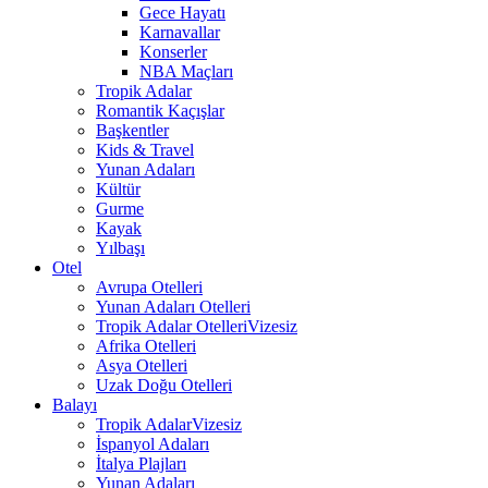
Gece Hayatı
Karnavallar
Konserler
NBA Maçları
Tropik Adalar
Romantik Kaçışlar
Başkentler
Kids & Travel
Yunan Adaları
Kültür
Gurme
Kayak
Yılbaşı
Otel
Avrupa Otelleri
Yunan Adaları Otelleri
Tropik Adalar Otelleri
Vizesiz
Afrika Otelleri
Asya Otelleri
Uzak Doğu Otelleri
Balayı
Tropik Adalar
Vizesiz
İspanyol Adaları
İtalya Plajları
Yunan Adaları