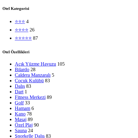
Otel Kategorisi
⭐⭐⭐
4
⭐⭐⭐⭐
26
⭐⭐⭐⭐⭐
87
Otel Özellikleri
Açık Yüzme Havuzu
105
Bilardo
28
Caldera Manzaralı
5
Çocuk Kulübü
83
Dalış
83
Dart
1
Fitness Merkezi
89
Golf
33
Hamam
6
Kano
78
Masaj
89
Özel Plaj
90
Sauna
24
Şnorkelle Dalış
83