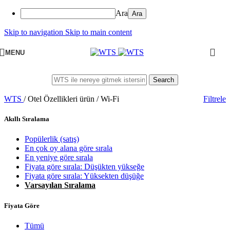
Ara
Skip to navigation
Skip to main content
MENU
Search
WTS
/
Otel Özellikleri ürün
/
Wi-Fi
Filtrele
Akıllı Sıralama
Popülerlik (satış)
En çok oy alana göre sırala
En yeniye göre sırala
Fiyata göre sırala: Düşükten yükseğe
Fiyata göre sırala: Yüksekten düşüğe
Varsayılan Sıralama
Fiyata Göre
Tümü