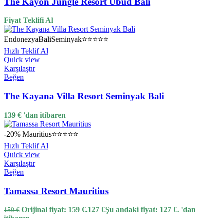
The Kayon Jungle Resort Ubud Bali
Fiyat Teklifi Al
Endonezya
Bali
Seminyak
⭐⭐⭐⭐⭐
Hızlı Teklif Al
Quick view
Karşılaştır
Beğen
The Kayana Villa Resort Seminyak Bali
139
€
'dan itibaren
-20%
Mauritius
⭐⭐⭐⭐⭐
Hızlı Teklif Al
Quick view
Karşılaştır
Beğen
Tamassa Resort Mauritius
Orijinal fiyat: 159 €.
127
€
Şu andaki fiyat: 127 €.
'dan
159
€