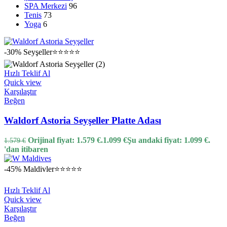
SPA Merkezi
96
Tenis
73
Yoga
6
-30%
Seyşeller
⭐⭐⭐⭐⭐
Hızlı Teklif Al
Quick view
Karşılaştır
Beğen
Waldorf Astoria Seyşeller Platte Adası
Orijinal fiyat: 1.579 €.
1.099
€
Şu andaki fiyat: 1.099 €.
1.579
€
'dan itibaren
-45%
Maldivler
⭐⭐⭐⭐⭐
Hızlı Teklif Al
Quick view
Karşılaştır
Beğen