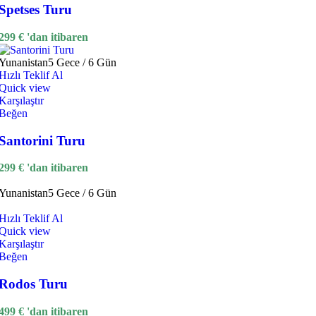
Spetses Turu
299
€
'dan itibaren
Yunanistan
5 Gece / 6 Gün
Hızlı Teklif Al
Quick view
Karşılaştır
Beğen
Santorini Turu
299
€
'dan itibaren
Yunanistan
5 Gece / 6 Gün
Hızlı Teklif Al
Quick view
Karşılaştır
Beğen
Rodos Turu
499
€
'dan itibaren