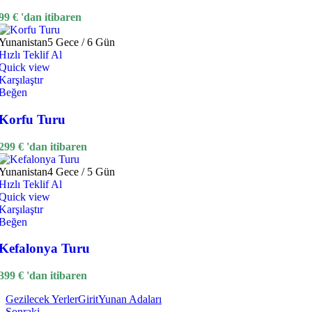
99
€
'dan itibaren
Yunanistan
5 Gece / 6 Gün
Hızlı Teklif Al
Quick view
Karşılaştır
Beğen
Korfu Turu
299
€
'dan itibaren
Yunanistan
4 Gece / 5 Gün
Hızlı Teklif Al
Quick view
Karşılaştır
Beğen
Kefalonya Turu
399
€
'dan itibaren
Gezilecek Yerler
Girit
Yunan Adaları
Sonraki