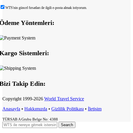
WTS'nin güncel fırsatları ile ilgili e-posta almak istiyorum.
Ödeme Yöntemleri:
Kargo Sistemleri:
Bizi Takip Edin:
Copyright
1999-2026
World Travel Service
Anasayfa
•
Hakkımızda
•
Gizlilik Politikası
•
İletişim
TÜRSAB A Grubu Belge No: 4388
Search