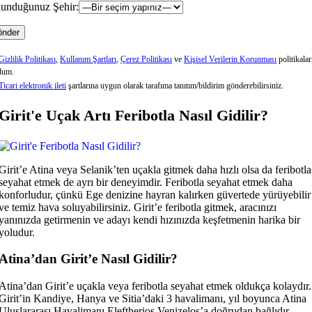
unduğunuz Şehir:
Gizlilik Politikası
,
Kullanım Şartları
,
Çerez Politikası
ve
Kişisel Verilerin Korunması
politikalar
dum.
Ticari elektronik ileti
şartlarına uygun olarak tarafıma tanıtım/bildirim gönderebilirsiniz.
Girit'e Uçak Artı Feribotla Nasıl Gidilir?
Girit’e Atina veya Selanik’ten uçakla gitmek daha hızlı olsa da feribotla
seyahat etmek de ayrı bir deneyimdir. Feribotla seyahat etmek daha
konforludur, çünkü Ege denizine hayran kalırken güvertede yürüyebilir
ve temiz hava soluyabilirsiniz. Girit’e feribotla gitmek, aracınızı
yanınızda getirmenin ve adayı kendi hızınızda keşfetmenin harika bir
yoludur.
Atina’dan Girit’e Nasıl Gidilir?
Atina’dan Girit’e uçakla veya feribotla seyahat etmek oldukça kolaydır.
Girit’in Kandiye, Hanya ve Sitia’daki 3 havalimanı, yıl boyunca Atina
Uluslararası Havalimanı Eleftherios Venizelos’a doğrudan bağlıdır.