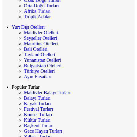
Uzak Doğu Turları
Orta Doğu Turları
Afrika Turları
Tropik Adalar
Yurt Dışı Otelleri
Maldivler Otelleri
Seyşeller Otelleri
Mauritius Otelleri
Bali Otelleri
Tayland Otelleri
Yunanistan Otelleri
Bulgaristan Otelleri
Türkiye Otelleri
Ayın Fırsatları
Popüler Turlar
Maldivler Balayı Turları
Balayı Turları
Kayak Turları
Festival Turları
Konser Turları
Kültür Turları
Başkent Turları
Gece Hayatı Turları
Yılbaşı Turları