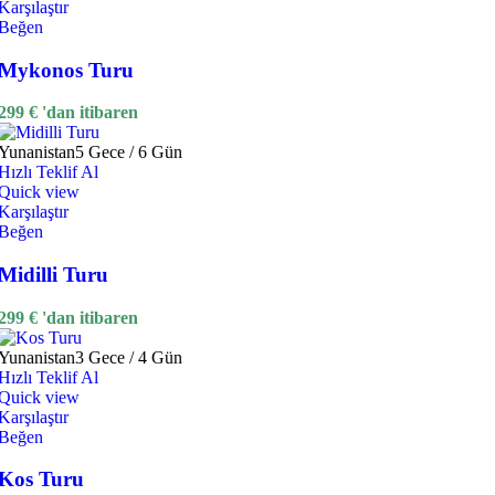
Karşılaştır
Beğen
Mykonos Turu
299
€
'dan itibaren
Yunanistan
5 Gece / 6 Gün
Hızlı Teklif Al
Quick view
Karşılaştır
Beğen
Midilli Turu
299
€
'dan itibaren
Yunanistan
3 Gece / 4 Gün
Hızlı Teklif Al
Quick view
Karşılaştır
Beğen
Kos Turu