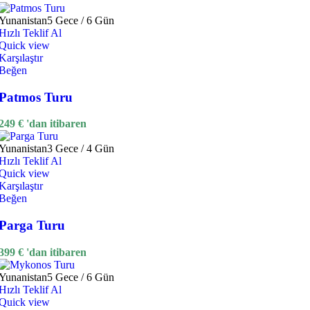
Yunanistan
5 Gece / 6 Gün
Hızlı Teklif Al
Quick view
Karşılaştır
Beğen
Patmos Turu
249
€
'dan itibaren
Yunanistan
3 Gece / 4 Gün
Hızlı Teklif Al
Quick view
Karşılaştır
Beğen
Parga Turu
399
€
'dan itibaren
Yunanistan
5 Gece / 6 Gün
Hızlı Teklif Al
Quick view