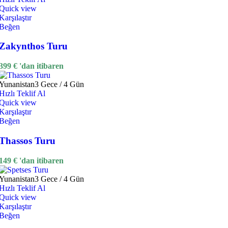
Quick view
Karşılaştır
Beğen
Zakynthos Turu
399
€
'dan itibaren
Yunanistan
3 Gece / 4 Gün
Hızlı Teklif Al
Quick view
Karşılaştır
Beğen
Thassos Turu
149
€
'dan itibaren
Yunanistan
3 Gece / 4 Gün
Hızlı Teklif Al
Quick view
Karşılaştır
Beğen