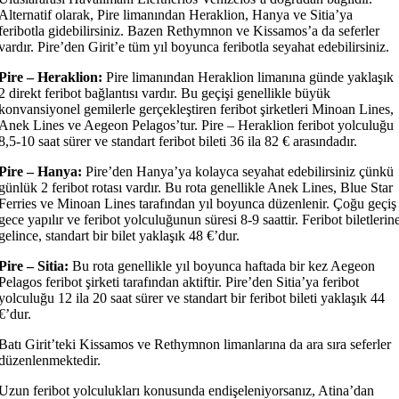
Alternatif olarak, Pire limanından Heraklion, Hanya ve Sitia’ya
feribotla gidebilirsiniz. Bazen Rethymnon ve Kissamos’a da seferler
vardır. Pire’den Girit’e tüm yıl boyunca feribotla seyahat edebilirsiniz.
Pire – Heraklion:
Pire limanından Heraklion limanına günde yaklaşık
2 direkt feribot bağlantısı vardır. Bu geçişi genellikle büyük
konvansiyonel gemilerle gerçekleştiren feribot şirketleri Minoan Lines,
Anek Lines ve Aegeon Pelagos’tur. Pire – Heraklion feribot yolculuğu
8,5-10 saat sürer ve standart feribot bileti 36 ila 82 € arasındadır.
Pire – Hanya:
Pire’den Hanya’ya kolayca seyahat edebilirsiniz çünkü
günlük 2 feribot rotası vardır. Bu rota genellikle Anek Lines, Blue Star
Ferries ve Minoan Lines tarafından yıl boyunca düzenlenir. Çoğu geçiş
gece yapılır ve feribot yolculuğunun süresi 8-9 saattir. Feribot biletlerin
gelince, standart bir bilet yaklaşık 48 €’dur.
Pire – Sitia:
Bu rota genellikle yıl boyunca haftada bir kez Aegeon
Pelagos feribot şirketi tarafından aktiftir. Pire’den Sitia’ya feribot
yolculuğu 12 ila 20 saat sürer ve standart bir feribot bileti yaklaşık 44
€’dur.
Batı Girit’teki Kissamos ve Rethymnon limanlarına da ara sıra seferler
düzenlenmektedir.
Uzun feribot yolculukları konusunda endişeleniyorsanız, Atina’dan