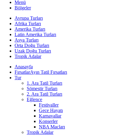
Menü
Bölgeler
Avrupa Turları
Afrika Turları
Amerika Turları
Latin Amerika Turları
Asya Turları
Orta Doğu Turları
Uzak Doğu Turları
Tropik Adalar
Anasayfa
Fırsatlar
Ayın Tatil Fırsatları
Tur
1. Ara Tatil Turları
Sömestir Turları
2. Ara Tatil Turları
Eğlence
Festivaller
Gece Hayatı
Karnavallar
Konserler
NBA Maçları
Tropik Adalar