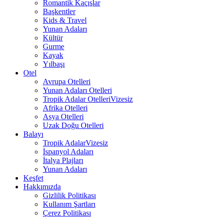
Romantik Kaçışlar
Başkentler
Kids & Travel
Yunan Adaları
Kültür
Gurme
Kayak
Yılbaşı
Otel
Avrupa Otelleri
Yunan Adaları Otelleri
Tropik Adalar Otelleri
Vizesiz
Afrika Otelleri
Asya Otelleri
Uzak Doğu Otelleri
Balayı
Tropik Adalar
Vizesiz
İspanyol Adaları
İtalya Plajları
Yunan Adaları
Keşfet
Hakkımızda
Gizlilik Politikası
Kullanım Şartları
Çerez Politikası