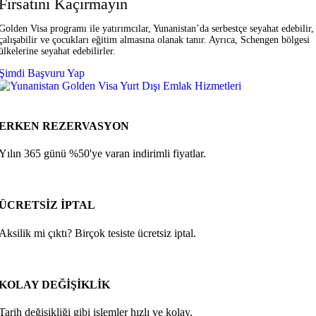
Fırsatını Kaçırmayın
Golden Visa programı ile yatırımcılar, Yunanistan’da serbestçe seyahat edebilir,
çalışabilir ve çocukları eğitim almasına olanak tanır. Ayrıca, Schengen bölgesi
ülkelerine seyahat edebilirler.
Şimdi Başvuru Yap
ERKEN REZERVASYON
Yılın 365 günü %50'ye varan indirimli fiyatlar.
ÜCRETSİZ İPTAL
Aksilik mi çıktı? Birçok tesiste ücretsiz iptal.
KOLAY DEĞİŞİKLİK
Tarih değişikliği gibi işlemler hızlı ve kolay.