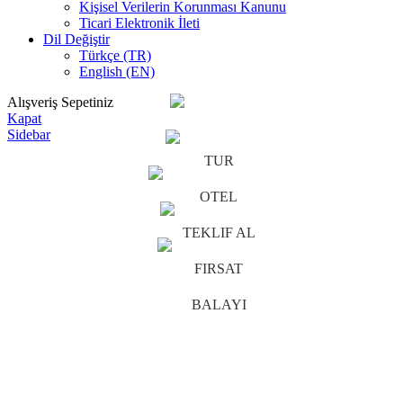
Kişisel Verilerin Korunması Kanunu
Ticari Elektronik İleti
Dil Değiştir
Türkçe (TR)
English (EN)
Alışveriş Sepetiniz
Kapat
Sidebar
TUR
OTEL
TEKLIF AL
FIRSAT
BALAYI