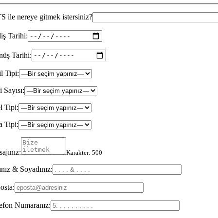
 ile nereye gitmek istersiniz?
iş Tarihi:
üş Tarihi:
il Tipi:
i Sayısı:
l Tipi:
 Tipi:
ajınız:
Karakter:
500
nız & Soyadınız:
osta:
efon Numaranız: