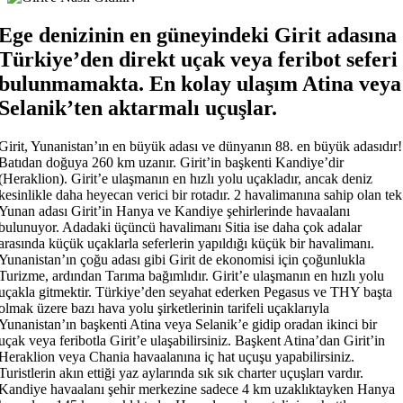
Ege denizinin en güneyindeki Girit adasına
Türkiye’den direkt uçak veya feribot seferi
bulunmamakta. En kolay ulaşım Atina veya
Selanik’ten aktarmalı uçuşlar.
Girit, Yunanistan’ın en büyük adası ve dünyanın 88. en büyük adasıdır!
Batıdan doğuya 260 km uzanır. Girit’in başkenti Kandiye’dir
(Heraklion). Girit’e ulaşmanın en hızlı yolu uçakladır, ancak deniz
kesinlikle daha heyecan verici bir rotadır. 2 havalimanına sahip olan tek
Yunan adası Girit’in Hanya ve Kandiye şehirlerinde havaalanı
bulunuyor. Adadaki üçüncü havalimanı Sitia ise daha çok adalar
arasında küçük uçaklarla seferlerin yapıldığı küçük bir havalimanı.
Yunanistan’ın çoğu adası gibi Girit de ekonomisi için çoğunlukla
Turizme, ardından Tarıma bağımlıdır. Girit’e ulaşmanın en hızlı yolu
uçakla gitmektir. Türkiye’den seyahat ederken Pegasus ve THY başta
olmak üzere bazı hava yolu şirketlerinin tarifeli uçaklarıyla
Yunanistan’ın başkenti Atina veya Selanik’e gidip oradan ikinci bir
uçak veya feribotla Girit’e ulaşabilirsiniz. Başkent Atina’dan Girit’in
Heraklion veya Chania havaalanına iç hat uçuşu yapabilirsiniz.
Turistlerin akın ettiği yaz aylarında sık sık charter uçuşları vardır.
Kandiye havaalanı şehir merkezine sadece 4 km uzaklıktayken Hanya