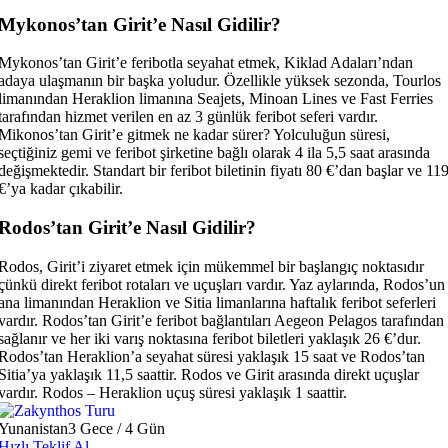
Mykonos’tan Girit’e Nasıl Gidilir?
Mykonos’tan Girit’e feribotla seyahat etmek, Kiklad Adaları’ndan
adaya ulaşmanın bir başka yoludur. Özellikle yüksek sezonda, Tourlos
limanından Heraklion limanına Seajets, Minoan Lines ve Fast Ferries
tarafından hizmet verilen en az 3 günlük feribot seferi vardır.
Mikonos’tan Girit’e gitmek ne kadar sürer? Yolculuğun süresi,
seçtiğiniz gemi ve feribot şirketine bağlı olarak 4 ila 5,5 saat arasında
değişmektedir. Standart bir feribot biletinin fiyatı 80 €’dan başlar ve 11
€’ya kadar çıkabilir.
Rodos’tan Girit’e Nasıl Gidilir?
Rodos, Girit’i ziyaret etmek için mükemmel bir başlangıç ​​noktasıdır
çünkü direkt feribot rotaları ve uçuşları vardır. Yaz aylarında, Rodos’un
ana limanından Heraklion ve Sitia limanlarına haftalık feribot seferleri
vardır. Rodos’tan Girit’e feribot bağlantıları Aegeon Pelagos tarafından
sağlanır ve her iki varış noktasına feribot biletleri yaklaşık 26 €’dur.
Rodos’tan Heraklion’a seyahat süresi yaklaşık 15 saat ve Rodos’tan
Sitia’ya yaklaşık 11,5 saattir. Rodos ve Girit arasında direkt uçuşlar
vardır. Rodos – Heraklion uçuş süresi yaklaşık 1 saattir.
Yunanistan
3 Gece / 4 Gün
Hızlı Teklif Al