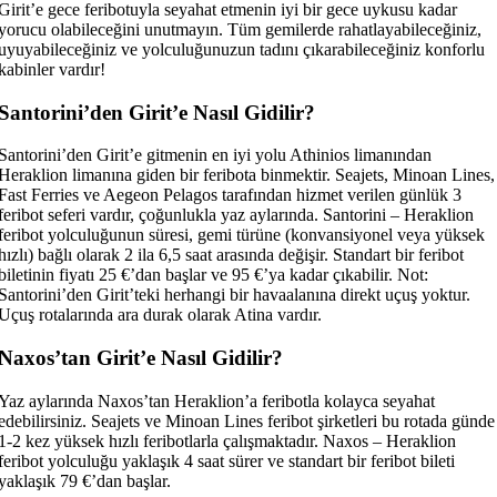
Girit’e gece feribotuyla seyahat etmenin iyi bir gece uykusu kadar
yorucu olabileceğini unutmayın. Tüm gemilerde rahatlayabileceğiniz,
uyuyabileceğiniz ve yolculuğunuzun tadını çıkarabileceğiniz konforlu
kabinler vardır!
Santorini’den Girit’e Nasıl Gidilir?
Santorini’den Girit’e gitmenin en iyi yolu Athinios limanından
Heraklion limanına giden bir feribota binmektir. Seajets, Minoan Lines,
Fast Ferries ve Aegeon Pelagos tarafından hizmet verilen günlük 3
feribot seferi vardır, çoğunlukla yaz aylarında. Santorini – Heraklion
feribot yolculuğunun süresi, gemi türüne (konvansiyonel veya yüksek
hızlı) bağlı olarak 2 ila 6,5 ​​saat arasında değişir. Standart bir feribot
biletinin fiyatı 25 €’dan başlar ve 95 €’ya kadar çıkabilir. Not:
Santorini’den Girit’teki herhangi bir havaalanına direkt uçuş yoktur.
Uçuş rotalarında ara durak olarak Atina vardır.
Naxos’tan Girit’e Nasıl Gidilir?
Yaz aylarında Naxos’tan Heraklion’a feribotla kolayca seyahat
edebilirsiniz. Seajets ve Minoan Lines feribot şirketleri bu rotada günde
1-2 kez yüksek hızlı feribotlarla çalışmaktadır. Naxos – Heraklion
feribot yolculuğu yaklaşık 4 saat sürer ve standart bir feribot bileti
yaklaşık 79 €’dan başlar.