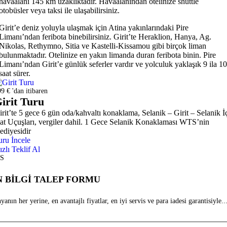
havaalanı 145 km uzaklıktadır. Havaalanından otelinize shuttle
otobüsler veya taksi ile ulaşabilirsiniz.
Girit’e deniz yoluyla ulaşmak için Atina yakınlarındaki Pire
Limanı’ndan feribota binebilirsiniz. Girit’te Heraklion, Hanya, Ag.
Nikolas, Rethymno, Sitia ve Kastelli-Kissamou gibi birçok liman
bulunmaktadır. Otelinize en yakın limanda duran feribota binin. Pire
Limanı’ndan Girit’e günlük seferler vardır ve yolculuk yaklaşık 9 ila 10
saat sürer.
9 € 'dan itibaren
irit Turu
irit’te 5 gece 6 gün oda/kahvaltı konaklama, Selanik – Girit – Selanik İ
at Uçuşları, vergiler dahil. 1 Gece Selanik Konaklaması WTS’nin
ediyesidir
uru İncele
ızlı Teklif Al
S
 BİLGİ TALEP FORMU
anın her yerine, en avantajlı fiyatlar, en iyi servis ve para iadesi garantisiyle...