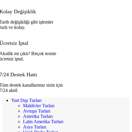
Kolay Değişiklik
Tarih değişikliği gibi işlemler
hızlı ve kolay.
Ücretsiz İptal
Aksilik mi çıktı? Birçok tesiste
ücretsiz iptal.
7/24 Destek Hattı
Tüm destek kanallarımız sizin için
7/24 aktif.
Yurt Dışı Turları
Maldivler Turları
Avrupa Turları
Amerika Turları
Latin Amerika Turları
Asya Turları