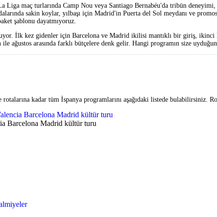
k. La Liga maç turlarında Camp Nou veya Santiago Bernabéu'da tribün deneyimi,
alarında sakin koylar, yılbaşı için Madrid'in Puerta del Sol meydanı ve promos
r paket şablonu dayatmıyoruz.
r. İlk kez gidenler için Barcelona ve Madrid ikilisi mantıklı bir giriş, ikinci 
ile ağustos arasında farklı bütçelere denk gelir. Hangi programın size uyduğuna
e rotalarına kadar tüm İspanya programlarını aşağıdaki listede bulabilirsiniz. Ro
€.
'dan itibaren