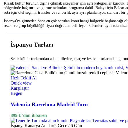
Klasik kültür turunun dışına çıkmak isteyenler için ayrı kategoriler kurdu
bölgesinde bağ turu ve gurme tadımları programa dahil. Balayı için Balear ad
Hızlı Teklif Al
rota için otel seçimi, transfer ve rehberlik ayrı ayrı planlanıyor, standart bi
Quick view
Karşılaştır
İspanya'ya gitmeden önce en çok sorulan konu hangi bölgeyle başlanacağı oluyo
Beğen
sezon ve grup büyüklüğü fiyatı doğrudan belirleyen kalemler; aynı rota nisan 
Mulia Resort & Villas Bali
İspanya Turları
109
€
'dan itibaren
-34%
Mauritius
⭐⭐⭐⭐⭐
Şehir kültür turlarından ada tatillerine, maç ve festival turlarından gurm
Hızlı Teklif Al
Quick view
Karşılaştır
Hızlı Teklif Al
Beğen
Quick view
Karşılaştır
LUX* Belle Mare Mauritius
Beğen
Orijinal fiyat: 139 €.
92
€
Şu andaki fiyat: 92 
139
€
Valencia Barcelona Madrid Turu
-20%
Tayland
Phuket
⭐⭐⭐⭐⭐
899
€
'dan itibaren
Hızlı Teklif Al
İspanya
Kanarya Adaları
5 Gece / 6 Gün