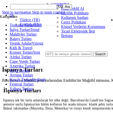
-20%
Popüler
Endonezya
Bali
⭐⭐⭐⭐⭐
HAKKIMIZDA
Ara
Hızlı Teklif Al
Skip to navigation
Skip to main content
Gizlilik Politikası
Hızlı Teklif Al
DIL
Kategoriler
Kullanım Şartları
Quick view
Türkçe (TR)
Çerez Politikası
Karşılaştır
English (EN)
Toskana Turları
Yeni
Kişisel Verilerin Korunması
Beğen
İtalya Turları
Trend
Ticari Elektronik İleti
Maldivler Turları
İletişim
Six Senses Uluwatu Bali
Balayı Turları
Tropik Adalar
Vizesiz
Orijinal fiyat: 409 €.
329
€
Şu andaki fiyat: 329 €.
'dan iti
409
€
Kids & Travel
Konser Turları
Yeni
Search
-45%
Afrika Turları
Popüler
Maldivler
⭐⭐⭐⭐⭐
Cape Verde Turları
Amerika Turları
Hızlı Teklif Al
İspanya Turları
Asya Turları
Quick view
Avrupa Turları
Karşılaştır
Kayak Turları
Hediyeli
Barcelona ve Madrid şehir turlarından Endülüs'ün Mağribî mirasına, Ka
Beğen
Festival Turları
Yılbaşı Turları
İspanya Turları
Sheraton Maldives Full Moon Resort & Spa
İspanya tek bir turla anlatılacak bir ülke değil. Barcelona'da Gaudí'nin Sagr
Orijinal fiyat: 539 €.
299
€
Şu andaki fiyat: 299 €.
'dan iti
539
€
şemsiye sayfa İspanya'nın bütün kollarını bir arada tutuyor: klasik şehir tur
Balear takımadası (Mayorka, İbiza, Menorka) ve rotayı kendi tempolarında k
Endonezya
Bali
Nusa Dua
⭐⭐⭐⭐⭐