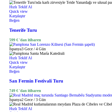
Quick view
Karşılaştır
Hızlı Teklif Al
Beğen
Quick view
Karşılaştır
Beğen
Le Meridien Phuket
Tenerife Turu
Orijinal fiyat: 162 €.
129
€
Şu andaki fiyat: 1
162
€
599
€
'dan itibaren
-10%
Popüler
Endonezya
Bali
Seminyak
⭐⭐⭐⭐⭐
İspanya
3 Gece / 4 Gün
Hızlı Teklif Al
Quick view
Hızlı Teklif Al
Karşılaştır
Quick view
Beğen
Karşılaştır
Beğen
Grand Seminyak Bali
San Fermin Festivali Turu
Orijinal fiyat: 222 €.
199
€
Şu andaki fiyat: 199 €.
'dan iti
222
€
749
€
'dan itibaren
-15%
Popüler
Seyşeller
Mahe
⭐⭐⭐⭐⭐
İspanya
2 Gece / 3 Gün
Hızlı Teklif Al
Quick view
Hızlı Teklif Al