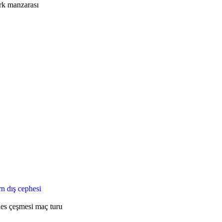
29 €.
'dan itibaren
baren