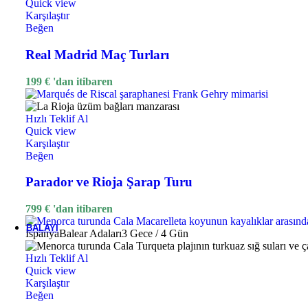
Karşılaştır
Quick view
Beğen
Karşılaştır
Beğen
Four Seasons Resort Seychelles
Real Madrid Maç Turları
Orijinal fiyat: 799 €.
679
€
Şu andaki fiyat: 679 €.
'dan iti
799
€
199
€
'dan itibaren
-25%
Popüler
Tayland
Koh Samui
⭐⭐⭐⭐⭐
Hızlı Teklif Al
Hızlı Teklif Al
Quick view
Quick view
Karşılaştır
Karşılaştır
Beğen
Beğen
Parador ve Rioja Şarap Turu
Amari Koh Samui
799
€
'dan itibaren
Orijinal fiyat: 69 €.
52
€
Şu andaki fiyat: 52 €.
69
€
BALAYI
İspanya
Balear Adaları
3 Gece / 4 Gün
Hızlı Teklif Al
Maldivler
Quick view
Karşılaştır
Beğen