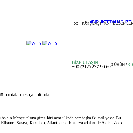
#BIRLIKTEDAHAGÜZE
KARŞILAŞTIR
BEĞENILE
Maldivler
Bali
Mauritius
BİZE ULAŞIN
Seyşeller
0
ÜRÜN
/
0
+90 (212) 237 90 60
 rotaları tek çatı altında.
uba'nın Mezquita'sına giren biri aynı ülkede bambaşka iki tatil yaşar. Bu
a Elhamra Sarayı, Kurtuba), Atlantik'teki Kanarya adaları ile Akdeniz'deki