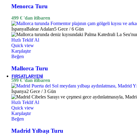
Menorca Turu
Bali
499
€
'dan itibaren
İspanya
Balear Adaları
5 Gece / 6 Gün
Mauritius
Hızlı Teklif Al
Quick view
Karşılaştır
Beğen
Seyşeller
Mallorca Turu
FIRSATLAR
YENI
599
€
'dan itibaren
İspanya
2 Gece / 3 Gün
Hızlı Teklif Al
Quick view
Karşılaştır
Beğen
Madrid Yılbaşı Turu