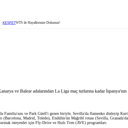
WTS ile Hayallerinize Dokunun!
KEŞFET
baren
narya ve Balear adalarından La Liga maç turlarına kadar İspanya'nın tüm
ada Familia'sını ve Park Güell'i gezen biriyle, Sevilla'da flamenko dinleyip Kurt
baren
ları (Barcelona, Madrid, Toledo), Endülüs'ün Mağribî rotası (Sevilla, Granada'd
urmak isteyenler için Fly-Drive ve Hızlı Tren (AVE) programları.