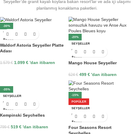
Seyşeller’de granit kayalı koylara bakan resort’lar ve ada içi ulaşımı
planlanmış konaklama paketleri.
-30%
SEYŞELLER
-20%
⭐⭐⭐⭐⭐
SEYŞELLER
Waldorf Astoria Seyşeller Platte
Adası
MAHE
⭐⭐⭐⭐⭐
1.099
€
'dan itibaren
Mango House Seyşeller
1.579
€
499
€
'dan itibaren
624
€
-35%
-15%
SEYŞELLER
POPÜLER
MAHE
SEYŞELLER
⭐⭐⭐⭐⭐
Kempinski Seychelles
MAHE
⭐⭐⭐⭐⭐
519
€
'dan itibaren
799
€
Four Seasons Resort
Seychelles