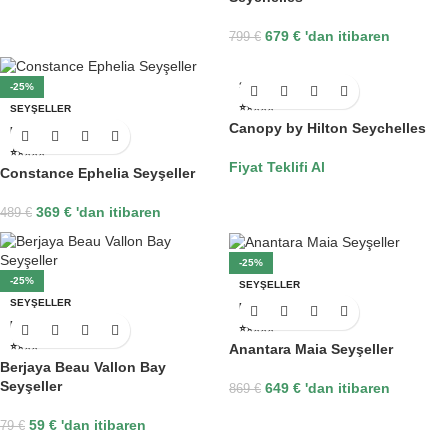
679
€
'dan itibaren
799
€
SEYŞELLER
-25%
⭐⭐⭐⭐⭐
SEYŞELLER
Canopy by Hilton Seychelles
MAHE
⭐⭐⭐⭐⭐
Fiyat Teklifi Al
Constance Ephelia Seyşeller
369
€
'dan itibaren
489
€
-25%
-25%
SEYŞELLER
SEYŞELLER
MAHE
MAHE
⭐⭐⭐⭐⭐
Anantara Maia Seyşeller
⭐⭐⭐⭐
Berjaya Beau Vallon Bay
Seyşeller
649
€
'dan itibaren
869
€
59
€
'dan itibaren
79
€