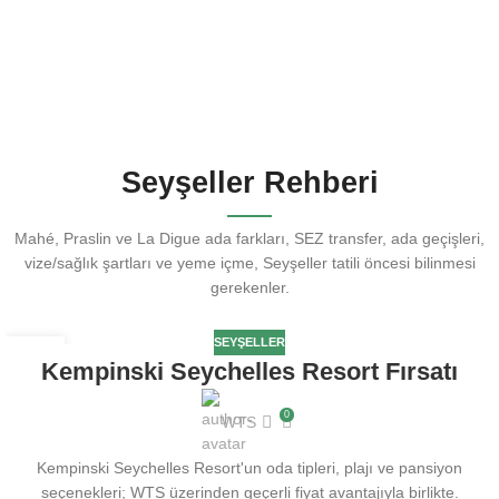
Seyşeller Rehberi
Mahé, Praslin ve La Digue ada farkları, SEZ transfer, ada geçişleri,
vize/sağlık şartları ve yeme içme, Seyşeller tatili öncesi bilinmesi
gerekenler.
SEYŞELLER
10
Kempinski Seychelles Resort Fırsatı
ŞUB
0
WTS
Kempinski Seychelles Resort'un oda tipleri, plajı ve pansiyon
seçenekleri; WTS üzerinden geçerli fiyat avantajıyla birlikte.