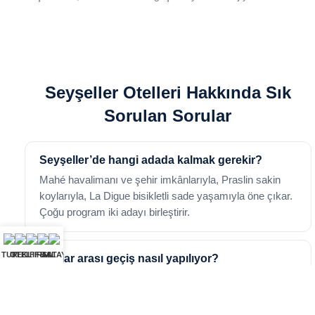
Seyşeller Otelleri Hakkında Sık
Sorulan Sorular
Seyşeller’de hangi adada kalmak gerekir?
Mahé havalimanı ve şehir imkânlarıyla, Praslin sakin
koylarıyla, La Digue bisikletli sade yaşamıyla öne çıkar.
Çoğu program iki adayı birleştirir.
TUR
OTEL
TEKLIF AL
FIRSAT
BALAYI
Adalar arası geçiş nasıl yapılıyor?
Mahé ile Praslin arası iç hat uçuşu ya da feribotla,
Praslin ile La Digue arası feribotla sağlanır. Geçişler
pakete eklenebiliyor.