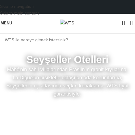
Skip to navigation
Skip to main content
MENU
Seyşeller Otelleri
Mahé'nin sahil villalarından Praslin'in granit kıyılarına,
La Digue'ün bisikletle dolaşılan ada konumlarına,
Seyşeller'in üç adasında seçkin konaklama, WTS fiyat
garantisiyle.