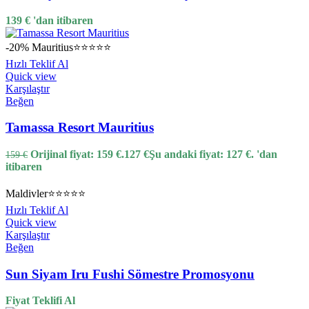
139
€
'dan itibaren
-20%
Mauritius
⭐⭐⭐⭐⭐
Hızlı Teklif Al
Quick view
Karşılaştır
Beğen
Tamassa Resort Mauritius
Orijinal fiyat: 159 €.
127
€
Şu andaki fiyat: 127 €.
'dan
159
€
itibaren
Maldivler
⭐⭐⭐⭐⭐
Hızlı Teklif Al
Quick view
Karşılaştır
Beğen
Sun Siyam Iru Fushi Sömestre Promosyonu
Fiyat Teklifi Al