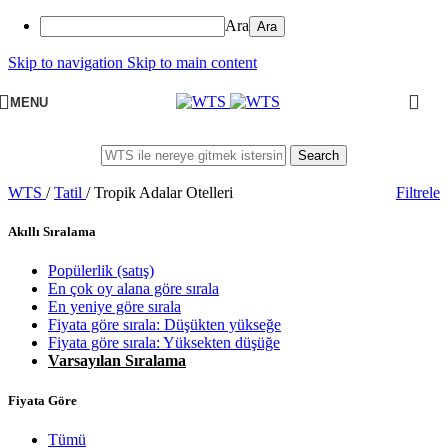
Ara
Skip to navigation
Skip to main content
MENU
Search
WTS
/
Tatil
/
Tropik Adalar Otelleri
Filtrele
Akıllı Sıralama
Popülerlik (satış)
En çok oy alana göre sırala
En yeniye göre sırala
Fiyata göre sırala: Düşükten yükseğe
Fiyata göre sırala: Yüksekten düşüğe
Varsayılan Sıralama
Fiyata Göre
Tümü