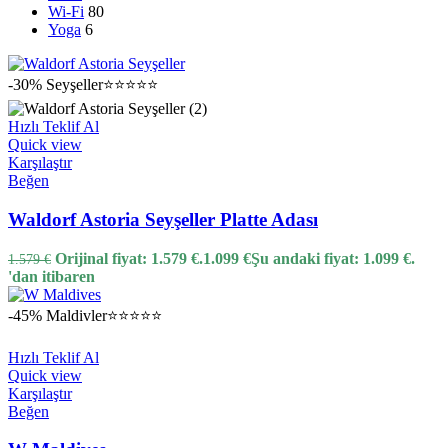
Wi-Fi
80
Yoga
6
-30%
Seyşeller
⭐⭐⭐⭐⭐
Hızlı Teklif Al
Quick view
Karşılaştır
Beğen
Waldorf Astoria Seyşeller Platte Adası
Orijinal fiyat: 1.579 €.
1.099
€
Şu andaki fiyat: 1.099 €.
1.579
€
'dan itibaren
-45%
Maldivler
⭐⭐⭐⭐⭐
Hızlı Teklif Al
Quick view
Karşılaştır
Beğen