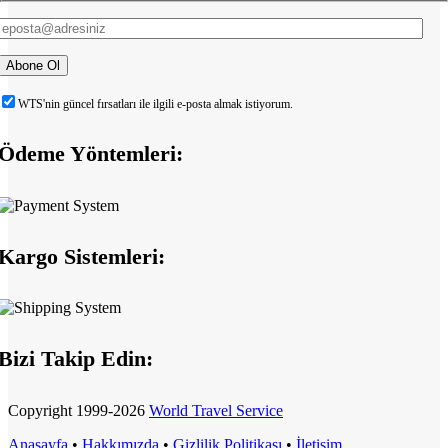
WTS'nin güncel fırsatları ile ilgili e-posta almak istiyorum.
Ödeme Yöntemleri:
Kargo Sistemleri:
Bizi Takip Edin:
Copyright
1999-2026
World Travel Service
Anasayfa
•
Hakkımızda
•
Gizlilik Politikası
•
İletişim