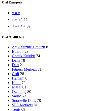
Otel Kategorisi
⭐⭐⭐
1
⭐⭐⭐⭐
11
⭐⭐⭐⭐⭐
69
Otel Özellikleri
Açık Yüzme Havuzu
81
Bilardo
23
Çocuk Kulübü
74
Dalış
78
Dart
2
Fitness Merkezi
81
Golf
28
Hamam
6
Kano
72
Masaj
81
Özel Plaj
80
Sauna
24
Şnorkelle Dalış
78
SPA Merkezi
81
Tenis
68