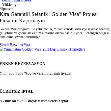
Daha Fazla Göster
Yükleniyor...
*Sponsorlu
Kira Garantili Selanik "Golden Visa" Projesi
Fırsatını Kaçırmayın
Golden Visa programı ile yatırımcılar, Yunanistan’da serbestçe seyahat edebilir,
çalışabilir ve çocukları eğitim almasına olanak tanır. Ayrıca, Schengen bölgesi
ülkelerine seyahat edebilirler.
Şimdi Başvuru Yap
ERKEN REZERVASYON
Yılın 365 günü %50'ye varan indirimli fiyatlar.
ÜCRETSİZ İPTAL
Aksilik mi çıktı? Birçok tesiste ücretsiz iptal.