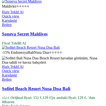
Maldivler
⭐⭐⭐⭐⭐
Hızlı Teklif Al
Quick view
Karşılaştır
Beğen
Soneva Secret Maldives
Fiyat Teklifi Al
-15%
Endonezya
Bali
Nusa Dua
⭐⭐⭐⭐⭐
Hızlı Teklif Al
Quick view
Karşılaştır
Beğen
Sofitel Beach Resort Nusa Dua Bali
Orijinal fiyat: 152 €.
129
€
Şu andaki fiyat: 129 €.
'dan
152
€
itibaren