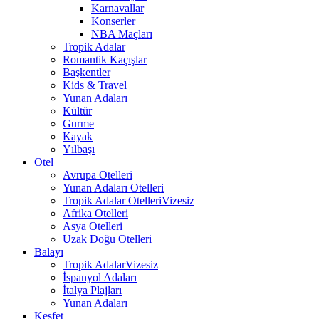
Karnavallar
Konserler
NBA Maçları
Tropik Adalar
Romantik Kaçışlar
Başkentler
Kids & Travel
Yunan Adaları
Kültür
Gurme
Kayak
Yılbaşı
Otel
Avrupa Otelleri
Yunan Adaları Otelleri
Tropik Adalar Otelleri
Vizesiz
Afrika Otelleri
Asya Otelleri
Uzak Doğu Otelleri
Balayı
Tropik Adalar
Vizesiz
İspanyol Adaları
İtalya Plajları
Yunan Adaları
Keşfet