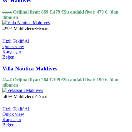
W Maldives
Orijinal fiyat: 869 €.
479
€
Şu andaki fiyat: 479 €.
'dan
869
€
itibaren
-25%
Maldivler
⭐⭐⭐⭐⭐
Hızlı Teklif Al
Quick view
Karşılaştır
Beğen
Villa Nautica Maldives
Orijinal fiyat: 264 €.
199
€
Şu andaki fiyat: 199 €.
'dan
264
€
itibaren
-40%
Maldivler
⭐⭐⭐⭐⭐
Hızlı Teklif Al
Quick view
Karşılaştır
Beğen