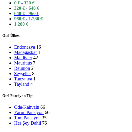
0
€
-
320
€
320
€
-
640
€
640
€
-
960
€
960
€
-
1.280
€
1.280
€
+
Otel Ülkesi
Endonezya
16
Madagaskar
1
Maldivler
42
Mauritius
7
Reunion
2
Seyşeller
8
Tanzanya
1
Tayland
4
Otel Pansiyon Tipi
Oda/Kahvaltı
66
Yarım Pansiyon
60
Tam Pansiyon
35
Her Şey Dahil
76