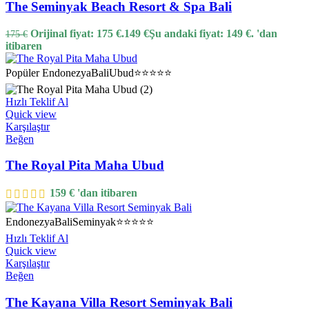
The Seminyak Beach Resort & Spa Bali
Orijinal fiyat: 175 €.
149
€
Şu andaki fiyat: 149 €.
'dan
175
€
itibaren
Popüler
Endonezya
Bali
Ubud
⭐⭐⭐⭐⭐
Hızlı Teklif Al
Quick view
Karşılaştır
Beğen
The Royal Pita Maha Ubud
159
€
'dan itibaren
Endonezya
Bali
Seminyak
⭐⭐⭐⭐⭐
Hızlı Teklif Al
Quick view
Karşılaştır
Beğen
The Kayana Villa Resort Seminyak Bali