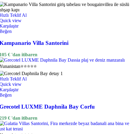
Hızlı Teklif Al
Quick view
Karşılaştır
Beğen
Kampanario Villa Santorini
105
€
'dan itibaren
Yunanistan
⭐⭐⭐⭐⭐
Hızlı Teklif Al
Quick view
Karşılaştır
Beğen
Grecotel LUXME Daphnila Bay Corfu
219
€
'dan itibaren