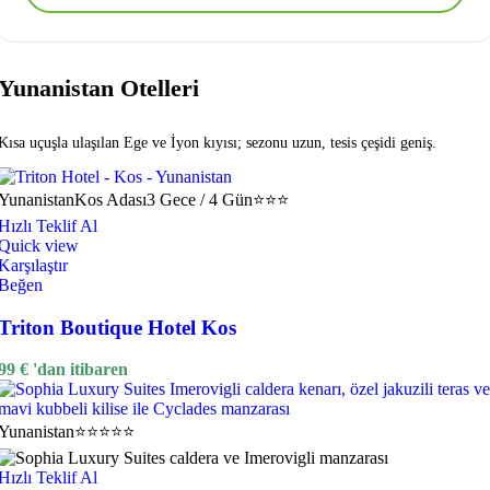
Yunanistan Otelleri
Kısa uçuşla ulaşılan Ege ve İyon kıyısı; sezonu uzun, tesis çeşidi geniş.
Yunanistan
Kos Adası
3 Gece / 4 Gün
⭐⭐⭐
Hızlı Teklif Al
Quick view
Karşılaştır
Beğen
Triton Boutique Hotel Kos
99
€
'dan itibaren
Yunanistan
⭐⭐⭐⭐⭐
Hızlı Teklif Al