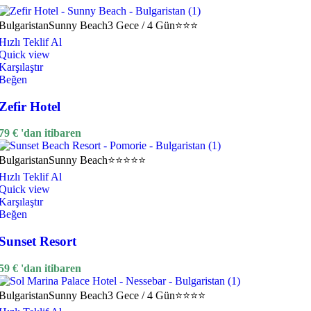
Bulgaristan
Sunny Beach
3 Gece / 4 Gün
⭐⭐⭐
Hızlı Teklif Al
Quick view
Karşılaştır
Beğen
Zefir Hotel
79
€
'dan itibaren
Bulgaristan
Sunny Beach
⭐⭐⭐⭐⭐
Hızlı Teklif Al
Quick view
Karşılaştır
Beğen
Sunset Resort
59
€
'dan itibaren
Bulgaristan
Sunny Beach
3 Gece / 4 Gün
⭐⭐⭐⭐