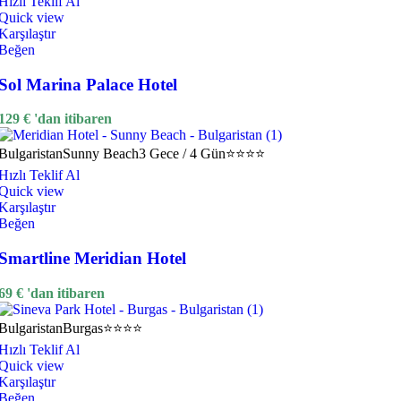
Hızlı Teklif Al
Quick view
Karşılaştır
Beğen
Sol Marina Palace Hotel
129
€
'dan itibaren
Bulgaristan
Sunny Beach
3 Gece / 4 Gün
⭐⭐⭐⭐
Hızlı Teklif Al
Quick view
Karşılaştır
Beğen
Smartline Meridian Hotel
69
€
'dan itibaren
Bulgaristan
Burgas
⭐⭐⭐⭐
Hızlı Teklif Al
Quick view
Karşılaştır
Beğen