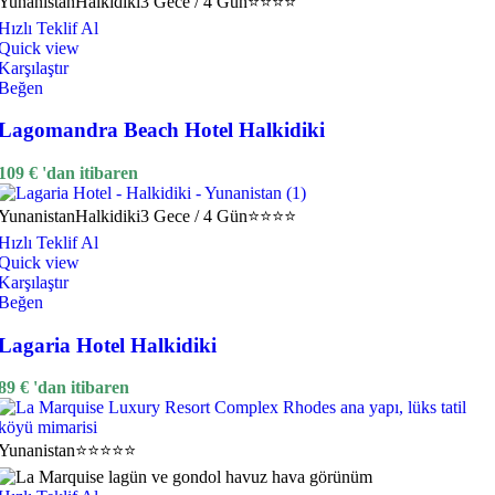
Yunanistan
Halkidiki
3 Gece / 4 Gün
⭐⭐⭐⭐
Hızlı Teklif Al
Quick view
Karşılaştır
Beğen
Lagomandra Beach Hotel Halkidiki
109
€
'dan itibaren
Yunanistan
Halkidiki
3 Gece / 4 Gün
⭐⭐⭐⭐
Hızlı Teklif Al
Quick view
Karşılaştır
Beğen
Lagaria Hotel Halkidiki
89
€
'dan itibaren
Yunanistan
⭐⭐⭐⭐⭐