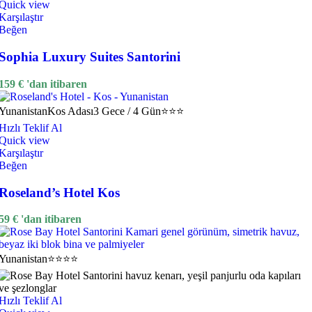
Quick view
Karşılaştır
Beğen
Sophia Luxury Suites Santorini
159
€
'dan itibaren
Yunanistan
Kos Adası
3 Gece / 4 Gün
⭐⭐⭐
Hızlı Teklif Al
Quick view
Karşılaştır
Beğen
Roseland’s Hotel Kos
59
€
'dan itibaren
Yunanistan
⭐⭐⭐⭐
Hızlı Teklif Al