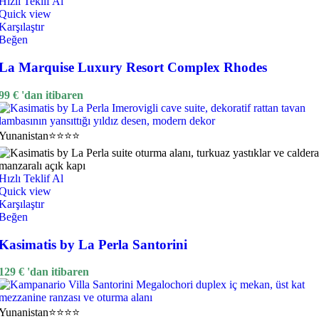
Hızlı Teklif Al
Quick view
Karşılaştır
Beğen
La Marquise Luxury Resort Complex Rhodes
99
€
'dan itibaren
Yunanistan
⭐⭐⭐⭐
Hızlı Teklif Al
Quick view
Karşılaştır
Beğen
Kasimatis by La Perla Santorini
129
€
'dan itibaren
Yunanistan
⭐⭐⭐⭐