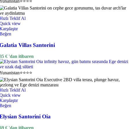
Yunanistan
⭐⭐⭐⭐
Hızlı Teklif Al
Quick view
Karşılaştır
Beğen
Galatia Villas Santorini
35
€
'dan itibaren
Yunanistan
⭐⭐⭐⭐
Hızlı Teklif Al
Quick view
Karşılaştır
Beğen
Elysian Santorini Oia
69
€
'dan itibaren