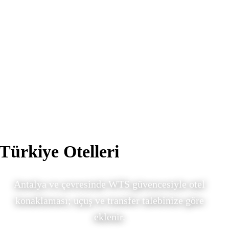
Türkiye Otelleri
Antalya ve çevresinde WTS güvencesiyle otel
konaklaması; uçuş ve transfer talebinize göre
eklenir.