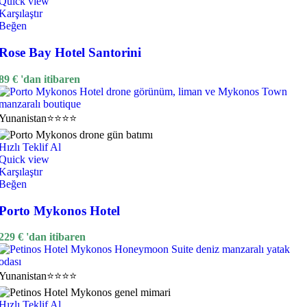
Quick view
Karşılaştır
Beğen
Rose Bay Hotel Santorini
89
€
'dan itibaren
Yunanistan
⭐⭐⭐⭐
Hızlı Teklif Al
Quick view
Karşılaştır
Beğen
Porto Mykonos Hotel
229
€
'dan itibaren
Yunanistan
⭐⭐⭐⭐
Hızlı Teklif Al