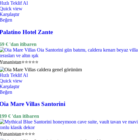
Hızlı Teklif Al
Quick view
Karşılaştır
Beğen
Palatino Hotel Zante
69
€
'dan itibaren
Yunanistan
⭐⭐⭐⭐⭐
Hızlı Teklif Al
Quick view
Karşılaştır
Beğen
Oia Mare Villas Santorini
199
€
'dan itibaren
Yunanistan
⭐⭐⭐⭐