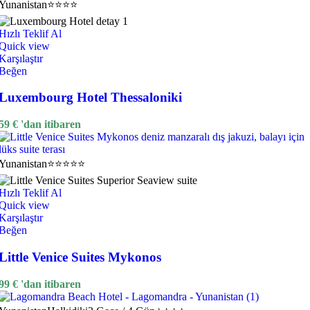
Yunanistan
⭐⭐⭐⭐
Hızlı Teklif Al
Quick view
Karşılaştır
Beğen
Luxembourg Hotel Thessaloniki
59
€
'dan itibaren
Yunanistan
⭐⭐⭐⭐⭐
Hızlı Teklif Al
Quick view
Karşılaştır
Beğen
Little Venice Suites Mykonos
99
€
'dan itibaren