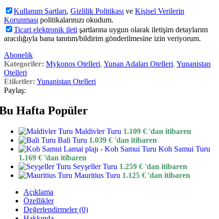
Kullanım Şartları
,
Gizlilik Politikası
ve
Kişisel Verilerin
Korunması
politikalarınızı okudum.
Ticari elektronik ileti
şartlarına uygun olarak iletişim detaylarım
aracılığıyla bana tanıtım/bildirim gönderilmesine izin veriyorum.
Abonelik
Kategoriler:
Mykonos Otelleri
,
Yunan Adaları Otelleri
,
Yunanistan
Otelleri
Etiketler:
Yunanistan Otelleri
Paylaş:
Bu Hafta Popüler
Maldivler Turu
1.109
€
'dan itibaren
Bali Turu
1.039
€
'dan itibaren
Koh Samui Turu
1.169
€
'dan itibaren
Seyşeller Turu
1.259
€
'dan itibaren
Mauritius Turu
1.125
€
'dan itibaren
Açıklama
Özellikler
Değerlendirmeler (0)
Hakkında