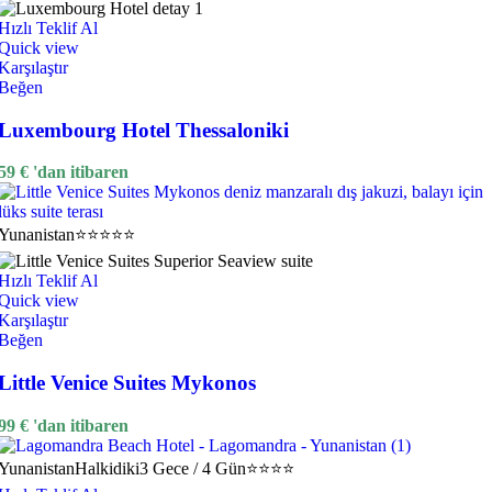
Hızlı Teklif Al
Quick view
Karşılaştır
Beğen
Luxembourg Hotel Thessaloniki
59
€
'dan itibaren
Yunanistan
⭐⭐⭐⭐⭐
Hızlı Teklif Al
Quick view
Karşılaştır
Beğen
Little Venice Suites Mykonos
99
€
'dan itibaren
Yunanistan
Halkidiki
3 Gece / 4 Gün
⭐⭐⭐⭐