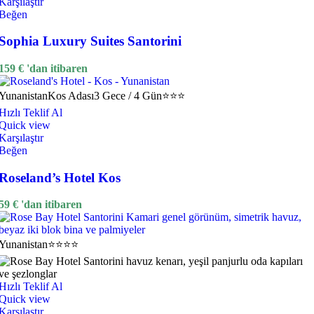
Karşılaştır
Beğen
Sophia Luxury Suites Santorini
159
€
'dan itibaren
Yunanistan
Kos Adası
3 Gece / 4 Gün
⭐⭐⭐
Hızlı Teklif Al
Quick view
Karşılaştır
Beğen
Roseland’s Hotel Kos
59
€
'dan itibaren
Yunanistan
⭐⭐⭐⭐
Hızlı Teklif Al
Quick view
Karşılaştır