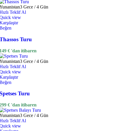
Yunanistan
3 Gece / 4 Gün
Hızlı Teklif Al
Quick view
Karşılaştır
Beğen
Thassos Turu
149
€
'dan itibaren
Yunanistan
3 Gece / 4 Gün
Hızlı Teklif Al
Quick view
Karşılaştır
Beğen
Spetses Turu
299
€
'dan itibaren
Yunanistan
3 Gece / 4 Gün
Hızlı Teklif Al
Quick view