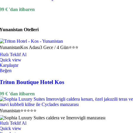
99
€
'dan itibaren
Yunanistan Otelleri
Yunanistan
Kos Adası
3 Gece / 4 Gün
⭐⭐⭐
Hızlı Teklif Al
Quick view
Karşılaştır
Beğen
Triton Boutique Hotel Kos
99
€
'dan itibaren
Yunanistan
⭐⭐⭐⭐⭐
Hızlı Teklif Al
Quick view