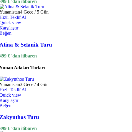
399
€
'dan itibaren
Yunanistan
4 Gece / 5 Gün
Hızlı Teklif Al
Quick view
Karşılaştır
Beğen
Atina & Selanik Turu
499
€
'dan itibaren
Yunan Adaları Turları
Yunanistan
3 Gece / 4 Gün
Hızlı Teklif Al
Quick view
Karşılaştır
Beğen
Zakynthos Turu
399
€
'dan itibaren