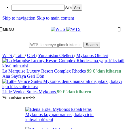
Ara
Skip to navigation
Skip to main content
MENU
Search
WTS
/
Tatil
/
Otel
/
Yunanistan Otelleri
/
Mykonos Otelleri
La Marquise Luxury Resort Complex Rhodes
99
€
'dan itibaren
Ana Sayfaya Geri Dön
Little Venice Suites Mykonos
99
€
'dan itibaren
Yunanistan
⭐⭐⭐⭐