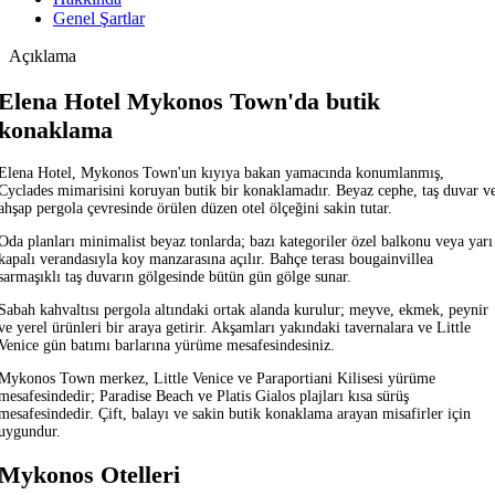
Genel Şartlar
Açıklama
Elena Hotel Mykonos Town'da butik
konaklama
Elena Hotel, Mykonos Town'un kıyıya bakan yamacında konumlanmış,
Cyclades mimarisini koruyan butik bir konaklamadır. Beyaz cephe, taş duvar v
ahşap pergola çevresinde örülen düzen otel ölçeğini sakin tutar.
Oda planları minimalist beyaz tonlarda; bazı kategoriler özel balkonu veya yarı
kapalı verandasıyla koy manzarasına açılır. Bahçe terası bougainvillea
sarmaşıklı taş duvarın gölgesinde bütün gün gölge sunar.
Sabah kahvaltısı pergola altındaki ortak alanda kurulur; meyve, ekmek, peynir
ve yerel ürünleri bir araya getirir. Akşamları yakındaki tavernalara ve Little
Venice gün batımı barlarına yürüme mesafesindesiniz.
Mykonos Town merkez, Little Venice ve Paraportiani Kilisesi yürüme
mesafesindedir; Paradise Beach ve Platis Gialos plajları kısa sürüş
mesafesindedir. Çift, balayı ve sakin butik konaklama arayan misafirler için
uygundur.
Mykonos Otelleri