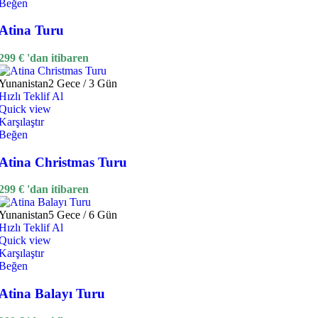
Beğen
Atina Turu
299
€
'dan itibaren
Yunanistan
2 Gece / 3 Gün
Hızlı Teklif Al
Quick view
Karşılaştır
Beğen
Atina Christmas Turu
299
€
'dan itibaren
Yunanistan
5 Gece / 6 Gün
Hızlı Teklif Al
Quick view
Karşılaştır
Beğen
Atina Balayı Turu