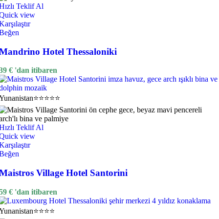
Hızlı Teklif Al
Quick view
Karşılaştır
Beğen
Mandrino Hotel Thessaloniki
39
€
'dan itibaren
Yunanistan
⭐⭐⭐⭐⭐
Hızlı Teklif Al
Quick view
Karşılaştır
Beğen
Maistros Village Hotel Santorini
59
€
'dan itibaren
Yunanistan
⭐⭐⭐⭐