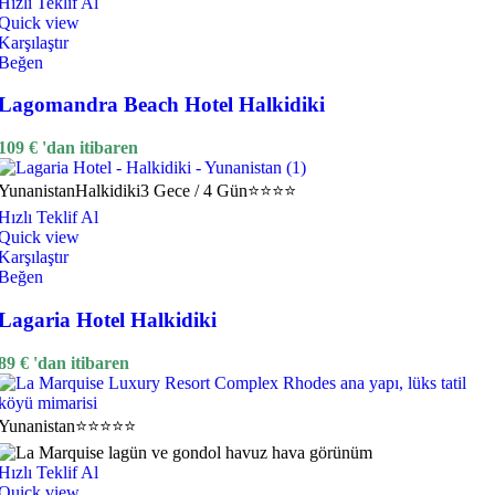
Hızlı Teklif Al
Quick view
Karşılaştır
Beğen
Lagomandra Beach Hotel Halkidiki
109
€
'dan itibaren
Yunanistan
Halkidiki
3 Gece / 4 Gün
⭐⭐⭐⭐
Hızlı Teklif Al
Quick view
Karşılaştır
Beğen
Lagaria Hotel Halkidiki
89
€
'dan itibaren
Yunanistan
⭐⭐⭐⭐⭐
Hızlı Teklif Al
Quick view