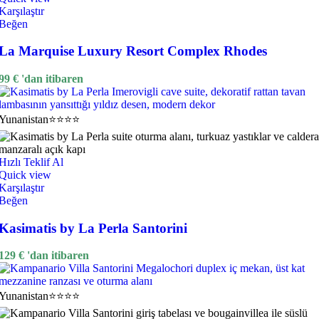
Karşılaştır
Beğen
La Marquise Luxury Resort Complex Rhodes
99
€
'dan itibaren
Yunanistan
⭐⭐⭐⭐
Hızlı Teklif Al
Quick view
Karşılaştır
Beğen
Kasimatis by La Perla Santorini
129
€
'dan itibaren
Yunanistan
⭐⭐⭐⭐