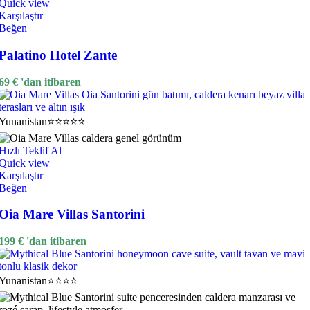
Quick view
Karşılaştır
Beğen
Palatino Hotel Zante
69
€
'dan itibaren
Yunanistan
⭐⭐⭐⭐⭐
Hızlı Teklif Al
Quick view
Karşılaştır
Beğen
Oia Mare Villas Santorini
199
€
'dan itibaren
Yunanistan
⭐⭐⭐⭐