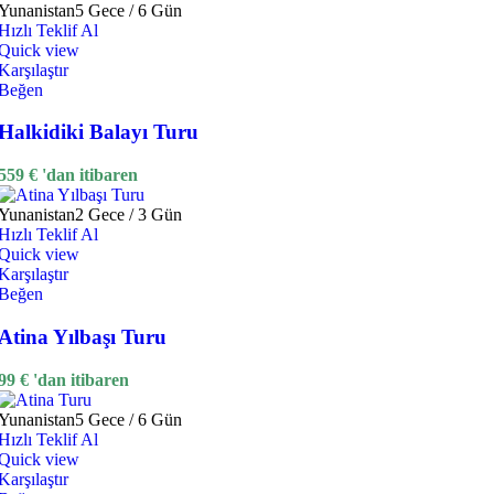
Yunanistan
5 Gece / 6 Gün
Hızlı Teklif Al
Quick view
Karşılaştır
Beğen
Halkidiki Balayı Turu
559
€
'dan itibaren
Yunanistan
2 Gece / 3 Gün
Hızlı Teklif Al
Quick view
Karşılaştır
Beğen
Atina Yılbaşı Turu
99
€
'dan itibaren
Yunanistan
5 Gece / 6 Gün
Hızlı Teklif Al
Quick view
Karşılaştır