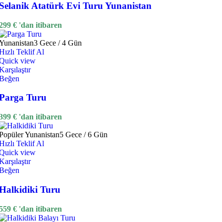
Selanik Atatürk Evi Turu Yunanistan
299
€
'dan itibaren
Yunanistan
3 Gece / 4 Gün
Hızlı Teklif Al
Quick view
Karşılaştır
Beğen
Parga Turu
399
€
'dan itibaren
Popüler
Yunanistan
5 Gece / 6 Gün
Hızlı Teklif Al
Quick view
Karşılaştır
Beğen
Halkidiki Turu
559
€
'dan itibaren