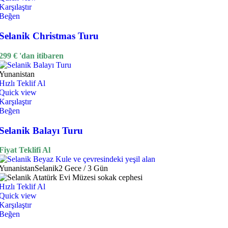
Karşılaştır
Beğen
Selanik Christmas Turu
299
€
'dan itibaren
Yunanistan
Hızlı Teklif Al
Quick view
Karşılaştır
Beğen
Selanik Balayı Turu
Fiyat Teklifi Al
Yunanistan
Selanik
2 Gece / 3 Gün
Hızlı Teklif Al
Quick view
Karşılaştır
Beğen