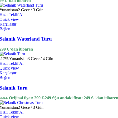
99
€
'dan itibaren
Yunanistan
2 Gece / 3 Gün
Hızlı Teklif Al
Quick view
Karşılaştır
Beğen
Selanik Waterland Turu
299
€
'dan itibaren
-17%
Yunanistan
3 Gece / 4 Gün
Hızlı Teklif Al
Quick view
Karşılaştır
Beğen
Selanik Turu
Orijinal fiyat: 299 €.
249
€
Şu andaki fiyat: 249 €.
'dan itibare
299
€
Yunanistan
2 Gece / 3 Gün
Hızlı Teklif Al
Quick view