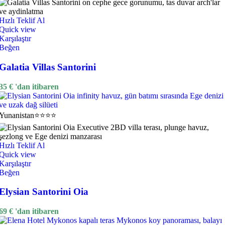
Hızlı Teklif Al
Quick view
Karşılaştır
Beğen
Galatia Villas Santorini
35
€
'dan itibaren
Yunanistan
⭐⭐⭐⭐
Hızlı Teklif Al
Quick view
Karşılaştır
Beğen
Elysian Santorini Oia
69
€
'dan itibaren