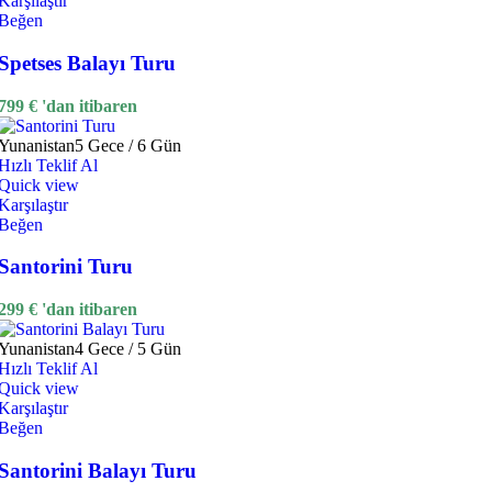
Karşılaştır
Beğen
Spetses Balayı Turu
799
€
'dan itibaren
Yunanistan
5 Gece / 6 Gün
Hızlı Teklif Al
Quick view
Karşılaştır
Beğen
Santorini Turu
299
€
'dan itibaren
Yunanistan
4 Gece / 5 Gün
Hızlı Teklif Al
Quick view
Karşılaştır
Beğen
Santorini Balayı Turu