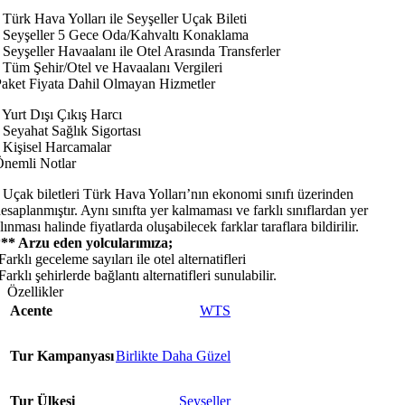
 Türk Hava Yolları ile Seyşeller Uçak Bileti
 Seyşeller 5 Gece Oda/Kahvaltı Konaklama
 Seyşeller Havaalanı ile Otel Arasında Transferler
 Tüm Şehir/Otel ve Havaalanı Vergileri
aket Fiyata Dahil Olmayan Hizmetler
 Yurt Dışı Çıkış Harcı
 Seyahat Sağlık Sigortası
 Kişisel Harcamalar
nemli Notlar
 Uçak biletleri Türk Hava Yolları’nın ekonomi sınıfı üzerinden
esaplanmıştır. Aynı sınıfta yer kalmaması ve farklı sınıflardan yer
lınması halinde fiyatlarda oluşabilecek farklar taraflara bildirilir.
*** Arzu eden yolcularımıza;
Farklı geceleme sayıları ile otel alternatifleri
Farklı şehirlerde bağlantı alternatifleri sunulabilir.
Özellikler
Acente
WTS
Tur Kampanyası
Birlikte Daha Güzel
Tur Ülkesi
Seyşeller