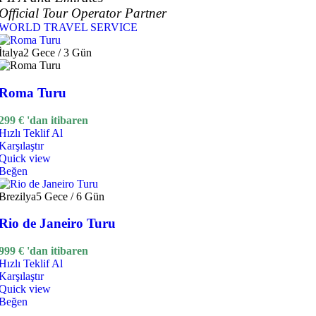
Official Tour Operator Partner
WORLD TRAVEL SERVICE
İtalya
2 Gece / 3 Gün
Roma Turu
299
€
'dan itibaren
Hızlı Teklif Al
Karşılaştır
Quick view
Beğen
Brezilya
5 Gece / 6 Gün
Rio de Janeiro Turu
999
€
'dan itibaren
Hızlı Teklif Al
Karşılaştır
Quick view
Beğen