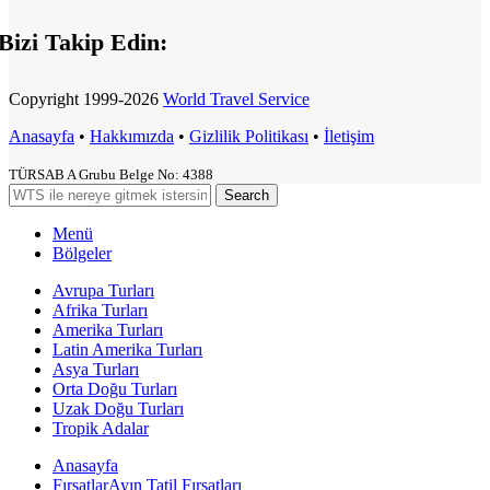
Bizi Takip Edin:
Copyright
1999-2026
World Travel Service
Anasayfa
•
Hakkımızda
•
Gizlilik Politikası
•
İletişim
TÜRSAB A Grubu Belge No: 4388
Search
Menü
Bölgeler
Avrupa Turları
Afrika Turları
Amerika Turları
Latin Amerika Turları
Asya Turları
Orta Doğu Turları
Uzak Doğu Turları
Tropik Adalar
Anasayfa
Fırsatlar
Ayın Tatil Fırsatları