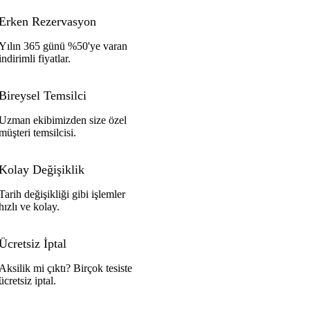
Erken Rezervasyon
Yılın 365 günü %50'ye varan
indirimli fiyatlar.
Bireysel Temsilci
Uzman ekibimizden size özel
müşteri temsilcisi.
Kolay Değişiklik
Tarih değişikliği gibi işlemler
hızlı ve kolay.
Ücretsiz İptal
Aksilik mi çıktı? Birçok tesiste
ücretsiz iptal.