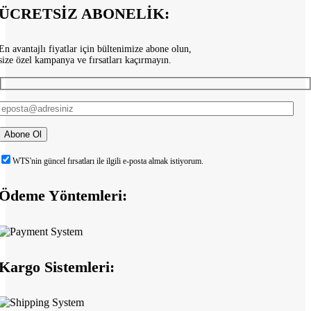
ÜCRETSİZ ABONELİK:
En avantajlı fiyatlar için bültenimize abone olun,
size özel kampanya ve fırsatları kaçırmayın.
WTS'nin güncel fırsatları ile ilgili e-posta almak istiyorum.
Ödeme Yöntemleri:
Kargo Sistemleri: