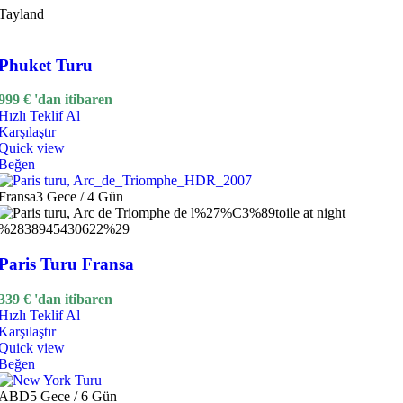
Tayland
Phuket Turu
999
€
'dan itibaren
Hızlı Teklif Al
Karşılaştır
Quick view
Beğen
Fransa
3 Gece / 4 Gün
Paris Turu Fransa
339
€
'dan itibaren
Hızlı Teklif Al
Karşılaştır
Quick view
Beğen
ABD
5 Gece / 6 Gün