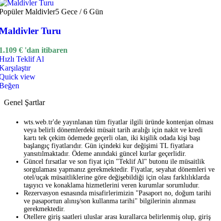
Popüler
Maldivler
5 Gece / 6 Gün
Maldivler Turu
1.109
€
'dan itibaren
Hızlı Teklif Al
Karşılaştır
Quick view
Beğen
Genel Şartlar
wts.web.tr'de yayınlanan tüm fiyatlar ilgili üründe kontenjan olması
veya belirli dönemlerdeki müsait tarih aralığı için nakit ve kredi
kartı tek çekim ödemede geçerli olan, iki kişilik odada kişi başı
başlangıç fiyatlarıdır. Gün içindeki kur değişimi TL fiyatlara
yansıtılmaktadır. Ödeme anındaki güncel kurlar geçerlidir.
Güncel fırsatlar ve son fiyat için "Teklif Al" butonu ile müsaitlik
sorgulaması yapmanız gerekmektedir. Fiyatlar, seyahat dönemleri ve
otel/uçak müsaitliklerine göre değişebildiği için olası farklılıklarda
taşıyıcı ve konaklama hizmetlerini veren kurumlar sorumludur.
Rezervasyon esnasında misafirlerimizin "Pasaport no, doğum tarihi
ve pasaportun alınış/son kullanma tarihi" bilgilerinin alınması
gerekmektedir.
Otellere giriş saatleri uluslar arası kurallarca belirlenmiş olup, giriş