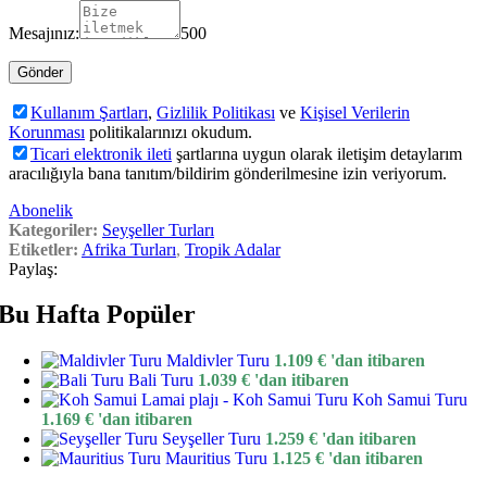
Mesajınız:
500
Kullanım Şartları
,
Gizlilik Politikası
ve
Kişisel Verilerin
Korunması
politikalarınızı okudum.
Ticari elektronik ileti
şartlarına uygun olarak iletişim detaylarım
aracılığıyla bana tanıtım/bildirim gönderilmesine izin veriyorum.
Abonelik
Kategoriler:
Seyşeller Turları
Etiketler:
Afrika Turları
,
Tropik Adalar
Paylaş:
Bu Hafta Popüler
Maldivler Turu
1.109
€
'dan itibaren
Bali Turu
1.039
€
'dan itibaren
Koh Samui Turu
1.169
€
'dan itibaren
Seyşeller Turu
1.259
€
'dan itibaren
Mauritius Turu
1.125
€
'dan itibaren