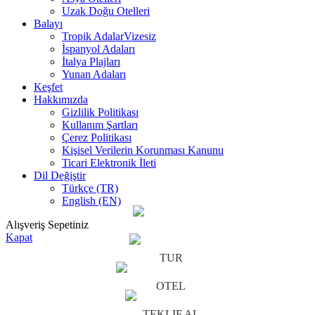
Uzak Doğu Otelleri
Balayı
Tropik Adalar
Vizesiz
İspanyol Adaları
İtalya Plajları
Yunan Adaları
Keşfet
Hakkımızda
Gizlilik Politikası
Kullanım Şartları
Çerez Politikası
Kişisel Verilerin Korunması Kanunu
Ticari Elektronik İleti
Dil Değiştir
Türkçe (TR)
English (EN)
Alışveriş Sepetiniz
Kapat
TUR
OTEL
TEKLIF AL