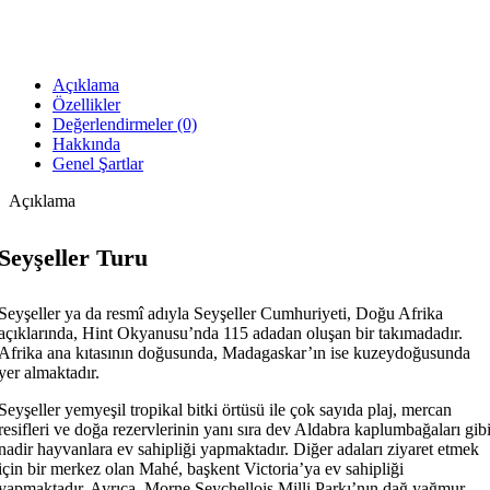
Açıklama
Özellikler
Değerlendirmeler (0)
Hakkında
Genel Şartlar
Açıklama
Seyşeller Turu
Seyşeller ya da resmî adıyla Seyşeller Cumhuriyeti, Doğu Afrika
açıklarında, Hint Okyanusu’nda 115 adadan oluşan bir takımadadır.
Afrika ana kıtasının doğusunda, Madagaskar’ın ise kuzeydoğusunda
yer almaktadır.
Seyşeller yemyeşil tropikal bitki örtüsü ile çok sayıda plaj, mercan
resifleri ve doğa rezervlerinin yanı sıra dev Aldabra kaplumbağaları gib
nadir hayvanlara ev sahipliği yapmaktadır. Diğer adaları ziyaret etmek
için bir merkez olan Mahé, başkent Victoria’ya ev sahipliği
yapmaktadır. Ayrıca, Morne Seychellois Milli Parkı’nın dağ yağmur