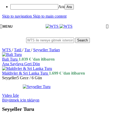
Ara
Skip to navigation
Skip to main content
MENU
Search
WTS
/
Tatil
/
Tur
/
Seyşeller Turları
Bali Turu
1.039
€
'dan itibaren
Ana Sayfaya Geri Dön
Maldivler & Sri Lanka Turu
1.699
€
'dan itibaren
Seyşeller
5 Gece / 6 Gün
Video İzle
Büyütmek için tıklayın
Seyşeller Turu