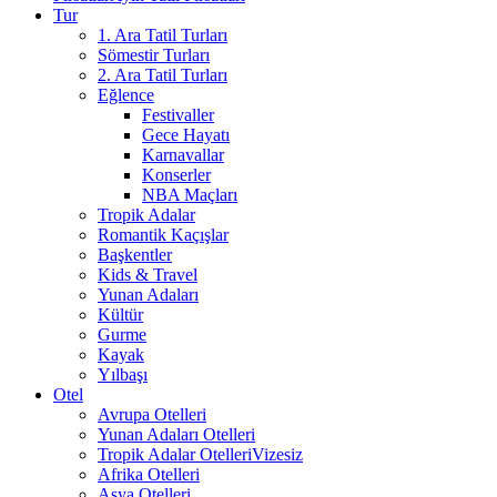
Tur
1. Ara Tatil Turları
Sömestir Turları
2. Ara Tatil Turları
Eğlence
Festivaller
Gece Hayatı
Karnavallar
Konserler
NBA Maçları
Tropik Adalar
Romantik Kaçışlar
Başkentler
Kids & Travel
Yunan Adaları
Kültür
Gurme
Kayak
Yılbaşı
Otel
Avrupa Otelleri
Yunan Adaları Otelleri
Tropik Adalar Otelleri
Vizesiz
Afrika Otelleri
Asya Otelleri