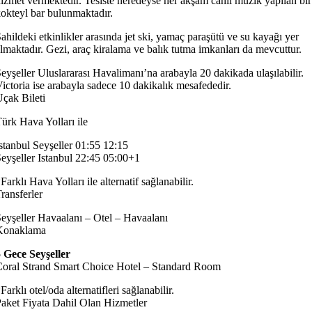
izmet vermektedir. Tesiste neredeyse her akşam canlı müzik yapılan bir
okteyl bar bulunmaktadır.
ahildeki etkinlikler arasında jet ski, yamaç paraşütü ve su kayağı yer
lmaktadır. Gezi, araç kiralama ve balık tutma imkanları da mevcuttur.
eyşeller Uluslararası Havalimanı’na arabayla 20 dakikada ulaşılabilir.
ictoria ise arabayla sadece 10 dakikalık mesafededir.
çak Bileti
ürk Hava Yolları ile
stanbul Seyşeller 01:55 12:15
eyşeller Istanbul 22:45 05:00+1
Farklı Hava Yolları ile alternatif sağlanabilir.
ransferler
eyşeller Havaalanı – Otel – Havaalanı
Konaklama
 Gece Seyşeller
oral Strand Smart Choice Hotel – Standard Room
Farklı otel/oda alternatifleri sağlanabilir.
aket Fiyata Dahil Olan Hizmetler