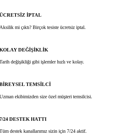
ÜCRETSİZ İPTAL
Aksilik mi çıktı? Birçok tesiste ücretsiz iptal.
KOLAY DEĞİŞİKLİK
Tarih değişikliği gibi işlemler hızlı ve kolay.
BİREYSEL TEMSİLCİ
Uzman ekibimizden size özel müşteri temsilcisi.
7/24 DESTEK HATTI
Tüm destek kanallarımız sizin için 7/24 aktif.