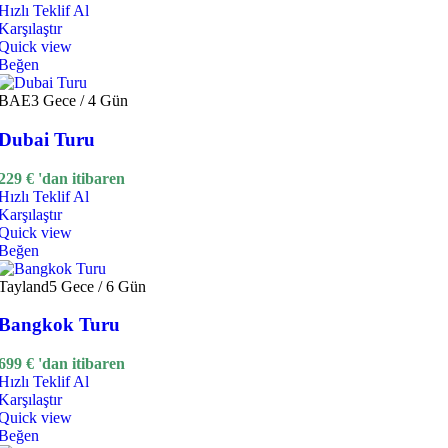
Hızlı Teklif Al
Karşılaştır
Quick view
Beğen
BAE
3 Gece / 4 Gün
Dubai Turu
229
€
'dan itibaren
Hızlı Teklif Al
Karşılaştır
Quick view
Beğen
Tayland
5 Gece / 6 Gün
Bangkok Turu
699
€
'dan itibaren
Hızlı Teklif Al
Karşılaştır
Quick view
Beğen