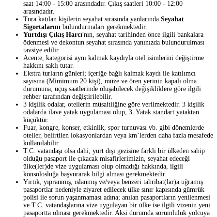
saat 14:00 - 15:00 arasındadır. Çıkış saatleri 10:00 - 12:00
arasındadır.
Tura katılan kişilerin seyahat sırasında yanlarında
Seyahat
Sigortalarını
bulundurmaları gerekmektedir.
Yurtdışı Çıkış Harcı
'nın, seyahat tarihinden önce ilgili bankalara
ödenmesi ve dekontun seyahat sırasında yanınızda bulundurulması
tavsiye edilir.
Acente, kategorisi aynı kalmak kaydıyla otel isimlerini değiştirme
hakkını saklı tutar.
Ekstra turların günleri; içeriğe bağlı kalmak kaydı ile katılımcı
sayısına (Mimimum 20 kişi), müze ve ören yerinin kapalı olma
durumuna, uçuş saatlerinde oluşabilecek değişikliklere göre ilgili
rehber tarafından değiştirilebilir.
3 kişilik odalar, otellerin müsaitliğine göre verilmektedir. 3 kişilik
odalarda ilave yatak uygulaması olup, 3. Yatak standart yataktan
küçüktür.
Fuar, kongre, konser, etkinlik, spor turnuvası vb. gibi dönemlerde
oteller, belirtilen lokasyonlardan veya km’lerden daha fazla mesafede
kullanılabilir.
T.C. vatandaşı olsa dahi, yurt dışı gezisine farklı bir ülkeden sahip
olduğu pasaport ile çıkacak misafirlerimizin, seyahat edeceği
ülke(ler)de vize uygulaması olup olmadığı hakkında, ilgili
konsolosluğa başvurarak bilgi alması gerekmektedir.
Yırtık, yıpranmış, ıslanmış ve/veya benzeri tahribat(lar)a uğramış
pasaportlar nedeniyle ziyaret edilecek ülke sınır kapısında gümrük
polisi ile sorun yaşanmaması adına; anılan pasaportların yenilenmesi
ve T.C. vatandaşlarına vize uygulayan bir ülke ise ilgili vizenin yeni
pasaportta olması gerekmektedir. Aksi durumda sorumluluk yolcuya