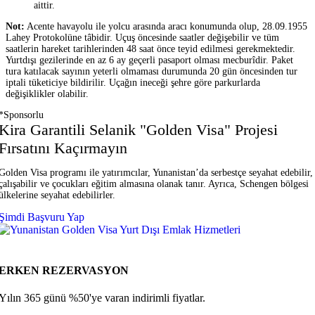
aittir.
Not:
Acente havayolu ile yolcu arasında aracı konumunda olup, 28.09.1955
Lahey Protokolüne tâbidir. Uçuş öncesinde saatler değişebilir ve tüm
saatlerin hareket tarihlerinden 48 saat önce teyid edilmesi gerekmektedir.
Yurtdışı gezilerinde en az 6 ay geçerli pasaport olması mecburîdir. Paket
tura katılacak sayının yeterli olmaması durumunda 20 gün öncesinden tur
iptali tüketiciye bildirilir. Uçağın ineceği şehre göre parkurlarda
değişiklikler olabilir.
*Sponsorlu
Kira Garantili Selanik "Golden Visa" Projesi
Fırsatını Kaçırmayın
Golden Visa programı ile yatırımcılar, Yunanistan’da serbestçe seyahat edebilir,
çalışabilir ve çocukları eğitim almasına olanak tanır. Ayrıca, Schengen bölgesi
ülkelerine seyahat edebilirler.
Şimdi Başvuru Yap
ERKEN REZERVASYON
Yılın 365 günü %50'ye varan indirimli fiyatlar.