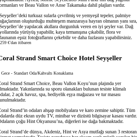
ormanları ve Beau Vallon ve Anse Takamaka dahil plajları vardır.
Seyşeller’deki turkuaz sularla çevrilmiş ve yemyeşil tepeler, palmiye
ağaçlarının oluşturduğu muhteşem manzaraya hayran olmanın yanı sıra
Seyşeller’de yapılacak akıllara durgunluk veren en iyi şeyler var. Dağ
yollarında yürüyüş yapabilir, kaya tırmanışına çıkabilir, flora ve
faunanın eşsiz fotoğraflarını çekebilir ve daha fazlasını yapabilirsiniz.
259 €'dan itibaren
Coral Strand Smart Choice Hotel Seyşeller
 Gece - Standart Oda/Kahvaltı Konaklama
oral Strand Smart Choice, Beau Vallon Koyu’nun plajında yer
lmaktadır. Yakınlarında su sporu olanakları bulunan tesiste klimalı
dalar, 2 açık havuz, spa, hediyelik eşya mağazası ve tur masası
unulmaktadır.
oral Strand’in odaları ahşap mobilyalara ve karo zemine sahiptir. Tüm
dalarda düz ekran uydu TV, minibar ve dizüstü bilgisayar kasası vardır.
daların çoğu Hint Okyanusu’na, diğerleri ise dağa bakmaktadır.
oral Strand’de dünya, Akdeniz, Hint ve Asya mutfağı sunan 3 restoran