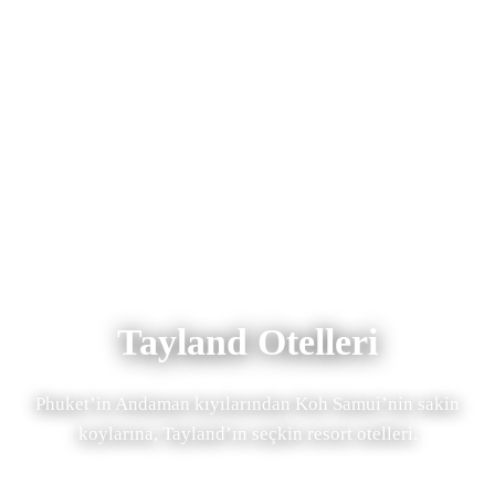
Tayland Otelleri
Phuket’in Andaman kıyılarından Koh Samui’nin sakin
koylarına, Tayland’ın seçkin resort otelleri.