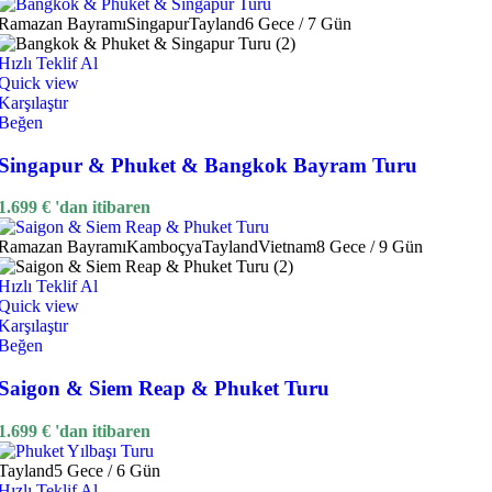
Ramazan Bayramı
Singapur
Tayland
6 Gece / 7 Gün
Hızlı Teklif Al
Quick view
Karşılaştır
Beğen
Singapur & Phuket & Bangkok Bayram Turu
1.699
€
'dan itibaren
Ramazan Bayramı
Kamboçya
Tayland
Vietnam
8 Gece / 9 Gün
Hızlı Teklif Al
Quick view
Karşılaştır
Beğen
Saigon & Siem Reap & Phuket Turu
1.699
€
'dan itibaren
Tayland
5 Gece / 6 Gün
Hızlı Teklif Al