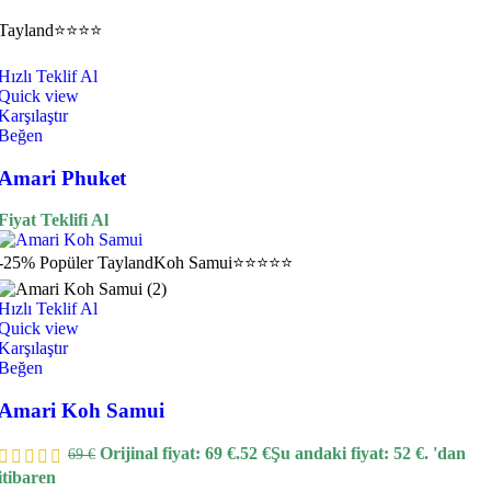
Tayland
⭐⭐⭐⭐
Hızlı Teklif Al
Quick view
Karşılaştır
Beğen
Amari Phuket
Fiyat Teklifi Al
-25%
Popüler
Tayland
Koh Samui
⭐⭐⭐⭐⭐
Hızlı Teklif Al
Quick view
Karşılaştır
Beğen
Amari Koh Samui
Orijinal fiyat: 69 €.
52
€
Şu andaki fiyat: 52 €.
'dan
69
€
itibaren