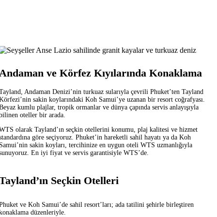
Andaman ve Körfez Kıyılarında Konaklama
Tayland, Andaman Denizi’nin turkuaz sularıyla çevrili Phuket’ten Tayland
Körfezi’nin sakin koylarındaki Koh Samui’ye uzanan bir resort coğrafyası.
Beyaz kumlu plajlar, tropik ormanlar ve dünya çapında servis anlayışıyla
bilinen oteller bir arada.
WTS olarak Tayland’ın seçkin otellerini konumu, plaj kalitesi ve hizmet
standardına göre seçiyoruz. Phuket’in hareketli sahil hayatı ya da Koh
Samui’nin sakin koyları, tercihinize en uygun oteli WTS uzmanlığıyla
sunuyoruz. En iyi fiyat ve servis garantisiyle WTS’de.
Tayland’ın Seçkin Otelleri
Phuket ve Koh Samui’de sahil resort’ları; ada tatilini şehirle birleştiren
konaklama düzenleriyle.