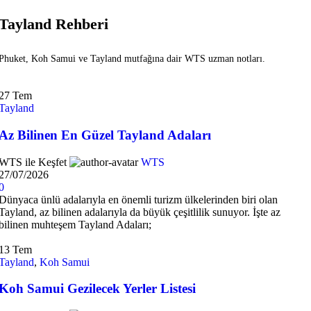
Tayland Rehberi
Phuket, Koh Samui ve Tayland mutfağına dair WTS uzman notları.
27
Tem
Tayland
Az Bilinen En Güzel Tayland Adaları
WTS ile Keşfet
WTS
27/07/2026
0
Dünyaca ünlü adalarıyla en önemli turizm ülkelerinden biri olan
Tayland, az bilinen adalarıyla da büyük çeşitlilik sunuyor. İşte az
bilinen muhteşem Tayland Adaları;
13
Tem
Tayland
,
Koh Samui
Koh Samui Gezilecek Yerler Listesi