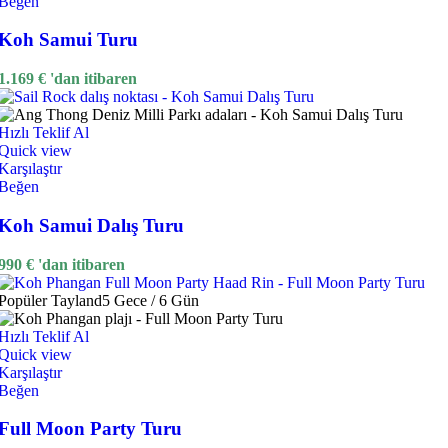
Beğen
Koh Samui Turu
1.169
€
'dan itibaren
Hızlı Teklif Al
Quick view
Karşılaştır
Beğen
Koh Samui Dalış Turu
990
€
'dan itibaren
Popüler
Tayland
5 Gece / 6 Gün
Hızlı Teklif Al
Quick view
Karşılaştır
Beğen
Full Moon Party Turu