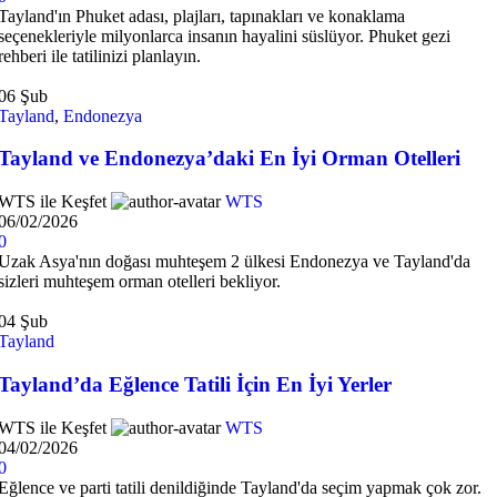
Tayland'ın Phuket adası, plajları, tapınakları ve konaklama
seçenekleriyle milyonlarca insanın hayalini süslüyor. Phuket gezi
rehberi ile tatilinizi planlayın.
06
Şub
Tayland
,
Endonezya
Tayland ve Endonezya’daki En İyi Orman Otelleri
WTS ile Keşfet
WTS
06/02/2026
0
Uzak Asya'nın doğası muhteşem 2 ülkesi Endonezya ve Tayland'da
sizleri muhteşem orman otelleri bekliyor.
04
Şub
Tayland
Tayland’da Eğlence Tatili İçin En İyi Yerler
WTS ile Keşfet
WTS
04/02/2026
0
Eğlence ve parti tatili denildiğinde Tayland'da seçim yapmak çok zor.