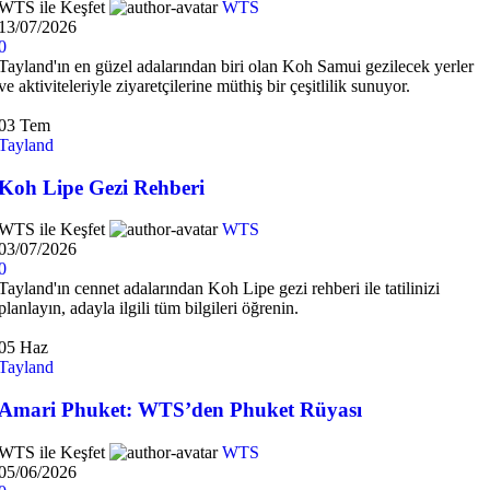
WTS ile Keşfet
WTS
13/07/2026
0
Tayland'ın en güzel adalarından biri olan Koh Samui gezilecek yerler
ve aktiviteleriyle ziyaretçilerine müthiş bir çeşitlilik sunuyor.
03
Tem
Tayland
Koh Lipe Gezi Rehberi
WTS ile Keşfet
WTS
03/07/2026
0
Tayland'ın cennet adalarından Koh Lipe gezi rehberi ile tatilinizi
planlayın, adayla ilgili tüm bilgileri öğrenin.
05
Haz
Tayland
Amari Phuket: WTS’den Phuket Rüyası
WTS ile Keşfet
WTS
05/06/2026