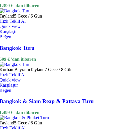
1.399
€
'dan itibaren
Tayland
5 Gece / 6 Gün
Hızlı Teklif Al
Quick view
Karşılaştır
Beğen
Bangkok Turu
699
€
'dan itibaren
Kurban Bayramı
Tayland
7 Gece / 8 Gün
Hızlı Teklif Al
Quick view
Karşılaştır
Beğen
Bangkok & Siam Reap & Pattaya Turu
1.499
€
'dan itibaren
Tayland
5 Gece / 6 Gün
Hızlı Teklif Al