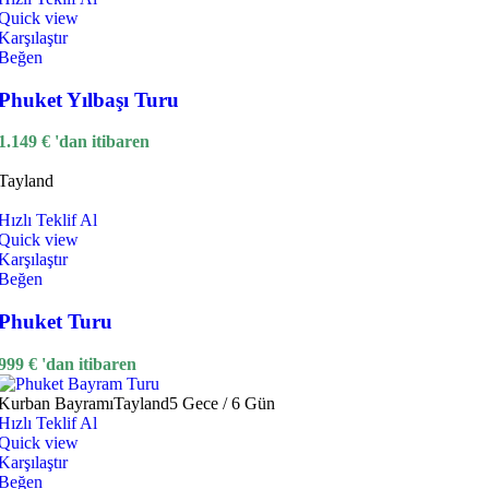
Quick view
Karşılaştır
Beğen
Phuket Yılbaşı Turu
1.149
€
'dan itibaren
Tayland
Hızlı Teklif Al
Quick view
Karşılaştır
Beğen
Phuket Turu
999
€
'dan itibaren
Kurban Bayramı
Tayland
5 Gece / 6 Gün
Hızlı Teklif Al
Quick view
Karşılaştır
Beğen