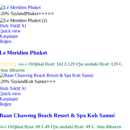
-20%
Tayland
Phuket
⭐⭐⭐⭐⭐
Hızlı Teklif Al
Quick view
Karşılaştır
Beğen
Le Meridien Phuket
Orijinal fiyat: 162 €.
129
€
Şu andaki fiyat: 129 €.
162
€
'dan itibaren
-29%
Tayland
Koh Samui
⭐⭐⭐
Hızlı Teklif Al
Quick view
Karşılaştır
Beğen
Baan Chaweng Beach Resort & Spa Koh Samui
Orijinal fiyat: 69 €.
49
€
Şu andaki fiyat: 49 €.
'dan itibaren
69
€