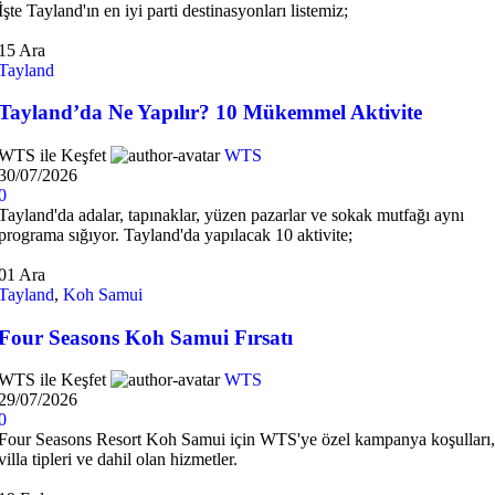
İşte Tayland'ın en iyi parti destinasyonları listemiz;
15
Ara
Tayland
Tayland’da Ne Yapılır? 10 Mükemmel Aktivite
WTS ile Keşfet
WTS
30/07/2026
0
Tayland'da adalar, tapınaklar, yüzen pazarlar ve sokak mutfağı aynı
programa sığıyor. Tayland'da yapılacak 10 aktivite;
01
Ara
Tayland
,
Koh Samui
Four Seasons Koh Samui Fırsatı
WTS ile Keşfet
WTS
29/07/2026
0
Four Seasons Resort Koh Samui için WTS'ye özel kampanya koşulları,
villa tipleri ve dahil olan hizmetler.