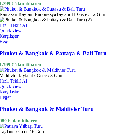
1.399
€
'dan itibaren
Ramazan Bayramı
Endonezya
Tayland
11 Gece / 12 Gün
Hızlı Teklif Al
Quick view
Karşılaştır
Beğen
Phuket & Bangkok & Pattaya & Bali Turu
1.799
€
'dan itibaren
Maldivler
Tayland
7 Gece / 8 Gün
Hızlı Teklif Al
Quick view
Karşılaştır
Beğen
Phuket & Bangkok & Maldivler Turu
980
€
'dan itibaren
Tayland
5 Gece / 6 Gün