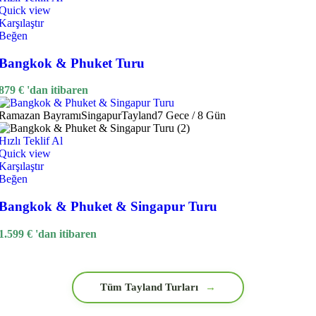
Quick view
Karşılaştır
Beğen
Bangkok & Phuket Turu
879
€
'dan itibaren
Ramazan Bayramı
Singapur
Tayland
7 Gece / 8 Gün
Hızlı Teklif Al
Quick view
Karşılaştır
Beğen
Bangkok & Phuket & Singapur Turu
1.599
€
'dan itibaren
Tüm Tayland Turları
→