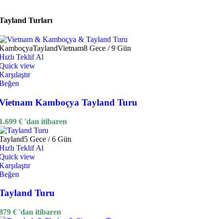
Tayland Turları
Kamboçya
Tayland
Vietnam
8 Gece / 9 Gün
Hızlı Teklif Al
Quick view
Karşılaştır
Beğen
Vietnam Kamboçya Tayland Turu
1.699
€
'dan itibaren
Tayland
5 Gece / 6 Gün
Hızlı Teklif Al
Quick view
Karşılaştır
Beğen
Tayland Turu
879
€
'dan itibaren