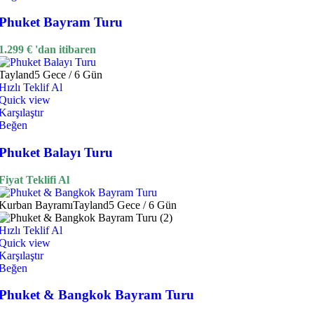
Phuket Bayram Turu
1.299
€
'dan itibaren
Tayland
5 Gece / 6 Gün
Hızlı Teklif Al
Quick view
Karşılaştır
Beğen
Phuket Balayı Turu
Fiyat Teklifi Al
Kurban Bayramı
Tayland
5 Gece / 6 Gün
Hızlı Teklif Al
Quick view
Karşılaştır
Beğen
Phuket & Bangkok Bayram Turu