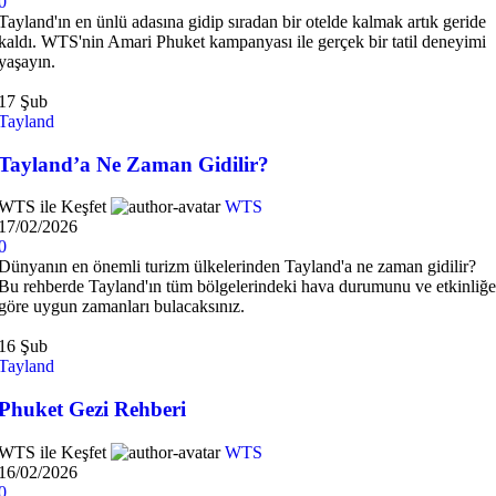
0
Tayland'ın en ünlü adasına gidip sıradan bir otelde kalmak artık geride
kaldı. WTS'nin Amari Phuket kampanyası ile gerçek bir tatil deneyimi
yaşayın.
17
Şub
Tayland
Tayland’a Ne Zaman Gidilir?
WTS ile Keşfet
WTS
17/02/2026
0
Dünyanın en önemli turizm ülkelerinden Tayland'a ne zaman gidilir?
Bu rehberde Tayland'ın tüm bölgelerindeki hava durumunu ve etkinliğe
göre uygun zamanları bulacaksınız.
16
Şub
Tayland
Phuket Gezi Rehberi
WTS ile Keşfet
WTS
16/02/2026
0