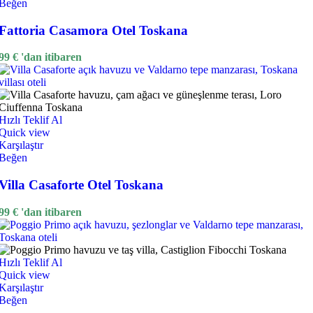
Beğen
Fattoria Casamora Otel Toskana
99
€
'dan itibaren
Hızlı Teklif Al
Quick view
Karşılaştır
Beğen
Villa Casaforte Otel Toskana
99
€
'dan itibaren
Hızlı Teklif Al
Quick view
Karşılaştır
Beğen