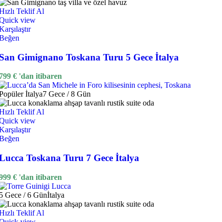
Hızlı Teklif Al
Quick view
Karşılaştır
Beğen
San Gimignano Toskana Turu 5 Gece İtalya
799
€
'dan itibaren
Popüler
İtalya
7 Gece / 8 Gün
Hızlı Teklif Al
Quick view
Karşılaştır
Beğen
Lucca Toskana Turu 7 Gece İtalya
999
€
'dan itibaren
5 Gece / 6 Gün
İtalya
Hızlı Teklif Al
Quick view