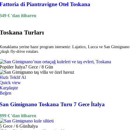
Fattoria di Piantravigne Otel Toskana
349
€
'dan itibaren
Toskana Turları
Konaklama yerine hazır program isterseniz: Lajatico, Lucca ve San Gimignano
çıkışlı fly-drive rotaları.
Popüler
İtalya
7 Gece / 8 Gün
Hızlı Teklif Al
Quick view
Karşılaştır
Beğen
San Gimignano Toskana Turu 7 Gece İtalya
899
€
'dan itibaren
5 Gece / 6 Gün
İtalya