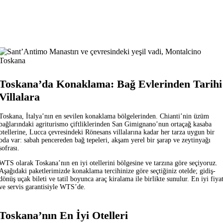
Toskana’da Konaklama: Bağ Evlerinden Tarihi
Villalara
Toskana, İtalya’nın en sevilen konaklama bölgelerinden. Chianti’nin üzüm
bağlarındaki agriturismo çiftliklerinden San Gimignano’nun ortaçağ kasaba
otellerine, Lucca çevresindeki Rönesans villalarına kadar her tarza uygun bir
oda var: sabah pencereden bağ tepeleri, akşam yerel bir şarap ve zeytinyağı
sofrası.
WTS olarak Toskana’nın en iyi otellerini bölgesine ve tarzına göre seçiyoruz.
Aşağıdaki paketlerimizde konaklama tercihinize göre seçtiğiniz otelde; gidiş-
dönüş uçak bileti ve tatil boyunca araç kiralama ile birlikte sunulur. En iyi fiya
ve servis garantisiyle WTS’de.
Toskana’nın En İyi Otelleri