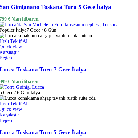
San Gimignano Toskana Turu 5 Gece İtalya
799
€
'dan itibaren
Popüler
İtalya
7 Gece / 8 Gün
Hızlı Teklif Al
Quick view
Karşılaştır
Beğen
Lucca Toskana Turu 7 Gece İtalya
999
€
'dan itibaren
5 Gece / 6 Gün
İtalya
Hızlı Teklif Al
Quick view
Karşılaştır
Beğen
Lucca Toskana Turu 5 Gece İtalya