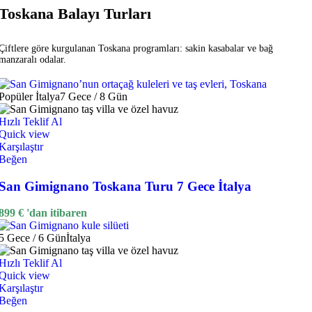
Toskana Balayı Turları
Çiftlere göre kurgulanan Toskana programları: sakin kasabalar ve bağ
manzaralı odalar.
Popüler
İtalya
7 Gece / 8 Gün
Hızlı Teklif Al
Quick view
Karşılaştır
Beğen
San Gimignano Toskana Turu 7 Gece İtalya
899
€
'dan itibaren
5 Gece / 6 Gün
İtalya
Hızlı Teklif Al
Quick view
Karşılaştır
Beğen