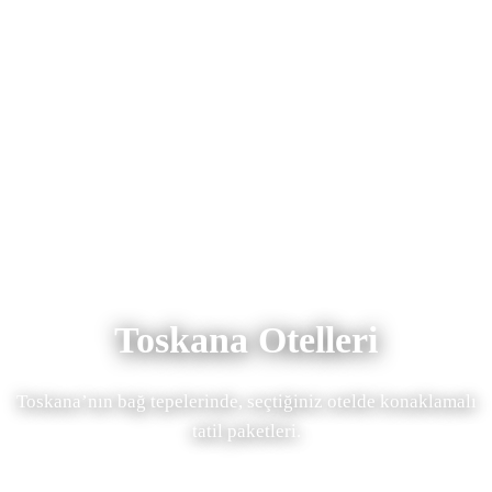
Toskana Otelleri
Toskana’nın bağ tepelerinde, seçtiğiniz otelde konaklamalı
tatil paketleri.