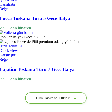
Karşılaştır
Beğen
Lucca Toskana Turu 5 Gece İtalya
799
€
'dan itibaren
Popüler
İtalya
7 Gece / 8 Gün
Hızlı Teklif Al
Quick view
Karşılaştır
Beğen
Lajatico Toskana Turu 7 Gece İtalya
899
€
'dan itibaren
Tüm Toskana Turları
→