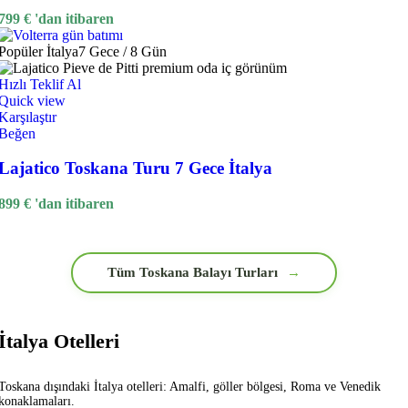
799
€
'dan itibaren
Popüler
İtalya
7 Gece / 8 Gün
Hızlı Teklif Al
Quick view
Karşılaştır
Beğen
Lajatico Toskana Turu 7 Gece İtalya
899
€
'dan itibaren
Tüm Toskana Balayı Turları
→
İtalya Otelleri
Toskana dışındaki İtalya otelleri: Amalfi, göller bölgesi, Roma ve Venedik
konaklamaları.