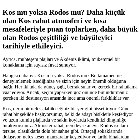
Kos mu yoksa Rodos mu? Daha küçük
olan Kos rahat atmosferi ve kısa
mesafeleriyle puan toplarken, daha büyük
olan Rodos çeşitliliği ve büyüleyici
tarihiyle etkileyici.
Ayrıca, muhteşem plajları ve Akdeniz iklimi, mükemmel bir
konaklama için sayısız fırsat sunuyor.
Hangisi daha iyi: Kos mu yoksa Rodos mu? Bu tamamen ne
deneyimlemek istediğinize ve sizin için neyin önemli olduğuna
bağlı. Her iki ada da güneş ışığı, berrak sular ve gerçek bir rahatlama
vaat ediyor. Ancak, seçim yaparken göz önünde bulundurmanız
gereken iki destinasyon arasında ince ama önemli farklılıklar var.
Kos, derin bir nefes alabileceğiniz bir yer gibi hissettiriyor. Güne
rahat bir şekilde başlıyorsunuz, belki de adayı bisikletle keşfediyor
ve uzun kumlu plajlarda ve sakin koylarda kendinizi dinginliğe
bırakıyorsunuz. Atmosfer rahat, neredeyse ailevi. Rodos ise tam
tersine, olasılıklarla dolu bir sahne gibi. Ortaçağ sokaklarında
dolaşıyor, nefes kesen manzaralar keşfediyor ve tarihi binalardan