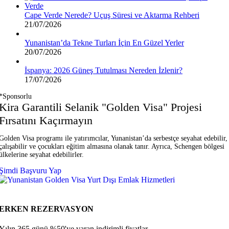
Cape Verde Nerede? Uçuş Süresi ve Aktarma Rehberi
21/07/2026
Yunanistan’da Tekne Turları İçin En Güzel Yerler
20/07/2026
İspanya: 2026 Güneş Tutulması Nereden İzlenir?
17/07/2026
*Sponsorlu
Kira Garantili Selanik "Golden Visa" Projesi
Fırsatını Kaçırmayın
Golden Visa programı ile yatırımcılar, Yunanistan’da serbestçe seyahat edebilir,
çalışabilir ve çocukları eğitim almasına olanak tanır. Ayrıca, Schengen bölgesi
ülkelerine seyahat edebilirler.
Şimdi Başvuru Yap
ERKEN REZERVASYON
Yılın 365 günü %50'ye varan indirimli fiyatlar.