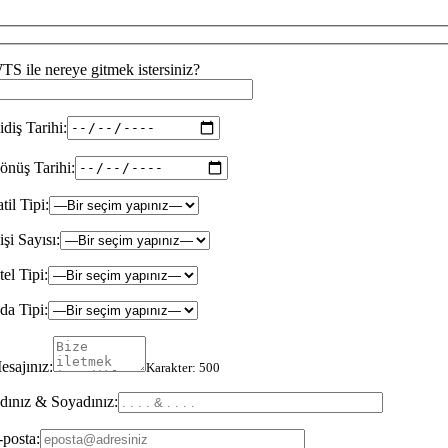
TS ile nereye gitmek istersiniz?
idiş Tarihi:
önüş Tarihi:
til Tipi:
şi Sayısı:
el Tipi:
da Tipi:
esajınız:
Karakter:
500
dınız & Soyadınız:
-posta: