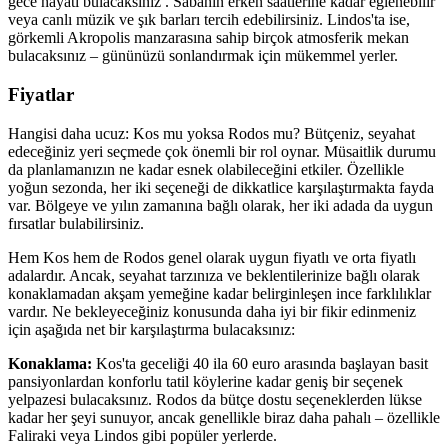
gece hayatı bulacaksınız . Sabahın erken saatlerine kadar eğlenebilir
veya canlı müzik ve şık barları tercih edebilirsiniz. Lindos'ta ise,
görkemli Akropolis manzarasına sahip birçok atmosferik mekan
bulacaksınız – gününüzü sonlandırmak için mükemmel yerler.
Fiyatlar
Hangisi daha ucuz: Kos mu yoksa Rodos mu? Bütçeniz, seyahat
edeceğiniz yeri seçmede çok önemli bir rol oynar. Müsaitlik durumu
da planlamanızın ne kadar esnek olabileceğini etkiler. Özellikle
yoğun sezonda, her iki seçeneği de dikkatlice karşılaştırmakta fayda
var. Bölgeye ve yılın zamanına bağlı olarak, her iki adada da uygun
fırsatlar bulabilirsiniz.
Hem Kos hem de Rodos genel olarak uygun fiyatlı ve orta fiyatlı
adalardır. Ancak, seyahat tarzınıza ve beklentilerinize bağlı olarak
konaklamadan akşam yemeğine kadar belirginleşen ince farklılıklar
vardır. Ne bekleyeceğiniz konusunda daha iyi bir fikir edinmeniz
için aşağıda net bir karşılaştırma bulacaksınız:
Konaklama:
Kos'ta geceliği 40 ila 60 euro arasında başlayan basit
pansiyonlardan konforlu tatil köylerine kadar geniş bir seçenek
yelpazesi bulacaksınız. Rodos da bütçe dostu seçeneklerden lükse
kadar her şeyi sunuyor, ancak genellikle biraz daha pahalı – özellikle
Faliraki veya Lindos gibi popüler yerlerde.