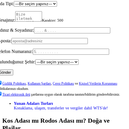
da Tipi:
esajınız:
Karakter:
500
dınız & Soyadınız:
-posta:
elefon Numaranız:
ulunduğunuz Şehir:
Gizlilik Politikası
,
Kullanım Şartları
,
Çerez Politikası
ve
Kişisel Verilerin Korunması
litikalarınızı okudum.
Ticari elektronik ileti
şartlarına uygun olarak tarafıma tanıtım/bildirim gönderebilirsiniz.
Yunan Adaları Turları
Konaklama, ulaşım, transferler ve vergiler dahil WTS'de!
Kos Adası mı Rodos Adası mı? Doğa ve
Plajlar