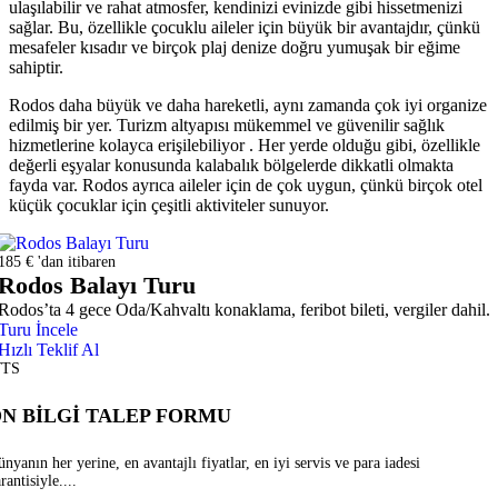
ulaşılabilir ve rahat atmosfer, kendinizi evinizde gibi hissetmenizi
sağlar. Bu, özellikle çocuklu aileler için büyük bir avantajdır, çünkü
mesafeler kısadır ve birçok plaj denize doğru yumuşak bir eğime
sahiptir.
Rodos daha büyük ve daha hareketli, aynı zamanda çok iyi organize
edilmiş bir yer. Turizm altyapısı mükemmel ve güvenilir sağlık
hizmetlerine kolayca erişilebiliyor . Her yerde olduğu gibi, özellikle
değerli eşyalar konusunda kalabalık bölgelerde dikkatli olmakta
fayda var. Rodos ayrıca aileler için de çok uygun, çünkü birçok otel
küçük çocuklar için çeşitli aktiviteler sunuyor.
185 € 'dan itibaren
Rodos Balayı Turu
Rodos’ta 4 gece Oda/Kahvaltı konaklama, feribot bileti, vergiler dahil.
Turu İncele
Hızlı Teklif Al
TS
N BİLGİ TALEP FORMU
nyanın her yerine, en avantajlı fiyatlar, en iyi servis ve para iadesi
rantisiyle....