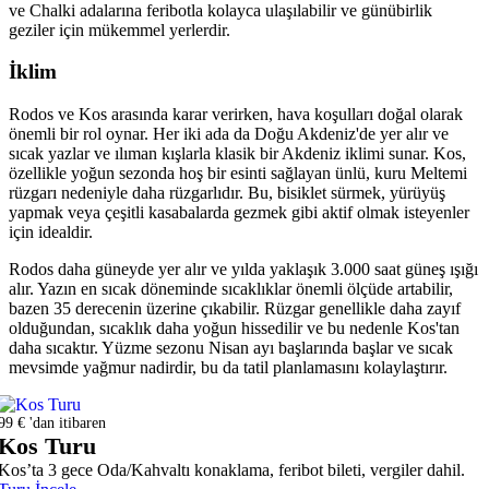
ve Chalki adalarına feribotla kolayca ulaşılabilir ve günübirlik
geziler için mükemmel yerlerdir.
İklim
Rodos ve Kos arasında karar verirken, hava koşulları doğal olarak
önemli bir rol oynar. Her iki ada da Doğu Akdeniz'de yer alır ve
sıcak yazlar ve ılıman kışlarla klasik bir Akdeniz iklimi sunar. Kos,
özellikle yoğun sezonda hoş bir esinti sağlayan ünlü, kuru Meltemi
rüzgarı nedeniyle daha rüzgarlıdır. Bu, bisiklet sürmek, yürüyüş
yapmak veya çeşitli kasabalarda gezmek gibi aktif olmak isteyenler
için idealdir.
Rodos daha güneyde yer alır ve yılda yaklaşık 3.000 saat güneş ışığı
alır. Yazın en sıcak döneminde sıcaklıklar önemli ölçüde artabilir,
bazen 35 derecenin üzerine çıkabilir. Rüzgar genellikle daha zayıf
olduğundan, sıcaklık daha yoğun hissedilir ve bu nedenle Kos'tan
daha sıcaktır. Yüzme sezonu Nisan ayı başlarında başlar ve sıcak
mevsimde yağmur nadirdir, bu da tatil planlamasını kolaylaştırır.
99 € 'dan itibaren
Kos Turu
Kos’ta 3 gece Oda/Kahvaltı konaklama, feribot bileti, vergiler dahil.