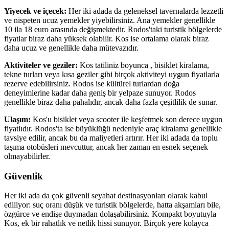
Yiyecek ve içecek:
Her iki adada da geleneksel tavernalarda lezzetli
ve nispeten ucuz yemekler yiyebilirsiniz. Ana yemekler genellikle
10 ila 18 euro arasında değişmektedir. Rodos'taki turistik bölgelerde
fiyatlar biraz daha yüksek olabilir. Kos ise ortalama olarak biraz
daha ucuz ve genellikle daha mütevazıdır.
Aktiviteler ve geziler:
Kos tatiliniz boyunca , bisiklet kiralama,
tekne turları veya kısa geziler gibi birçok aktiviteyi uygun fiyatlarla
rezerve edebilirsiniz. Rodos ise kültürel turlardan doğa
deneyimlerine kadar daha geniş bir yelpaze sunuyor. Rodos
genellikle biraz daha pahalıdır, ancak daha fazla çeşitlilik de sunar.
Ulaşım:
Kos'u bisiklet veya scooter ile keşfetmek son derece uygun
fiyatlıdır. Rodos'ta ise büyüklüğü nedeniyle araç kiralama genellikle
tavsiye edilir, ancak bu da maliyetleri artırır. Her iki adada da toplu
taşıma otobüsleri mevcuttur, ancak her zaman en esnek seçenek
olmayabilirler.
Güvenlik
Her iki ada da çok güvenli seyahat destinasyonları olarak kabul
ediliyor: suç oranı düşük ve turistik bölgelerde, hatta akşamları bile,
özgürce ve endişe duymadan dolaşabilirsiniz. Kompakt boyutuyla
Kos, ek bir rahatlık ve netlik hissi sunuyor. Birçok yere kolayca