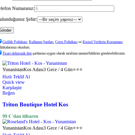
elefon Numaranız:
ulunduğunuz Şehir:
Gizlilik Politikası
,
Kullanım Şartları
,
Çerez Politikası
ve
Kişisel Verilerin Korunması
litikalarınızı okudum.
Ticari elektronik ileti
şartlarına uygun olarak tarafıma tanıtım/bildirim gönderebilirsiniz.
Yunanistan
Kos Adası
3 Gece / 4 Gün
⭐⭐⭐
Hızlı Teklif Al
Quick view
Karşılaştır
Beğen
Triton Boutique Hotel Kos
99
€
'dan itibaren
Yunanistan
Kos Adası
3 Gece / 4 Gün
⭐⭐⭐