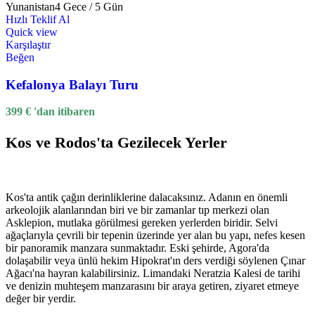
Yunanistan
4 Gece / 5 Gün
Hızlı Teklif Al
Quick view
Karşılaştır
Beğen
Kefalonya Balayı Turu
399
€
'dan itibaren
Kos ve Rodos'ta Gezilecek Yerler
Kos'ta antik çağın derinliklerine dalacaksınız. Adanın en önemli
arkeolojik alanlarından biri ve bir zamanlar tıp merkezi olan
Asklepion, mutlaka görülmesi gereken yerlerden biridir. Selvi
ağaçlarıyla çevrili bir tepenin üzerinde yer alan bu yapı, nefes kesen
bir panoramik manzara sunmaktadır. Eski şehirde, Agora'da
dolaşabilir veya ünlü hekim Hipokrat'ın ders verdiği söylenen Çınar
Ağacı'na hayran kalabilirsiniz. Limandaki Neratzia Kalesi de tarihi
ve denizin muhteşem manzarasını bir araya getiren, ziyaret etmeye
değer bir yerdir.