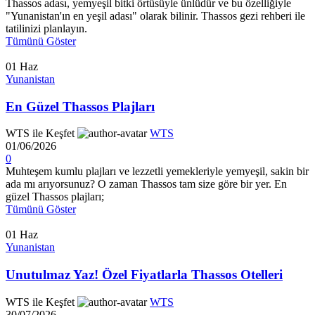
Thassos adası, yemyeşil bitki örtüsüyle ünlüdür ve bu özelliğiyle
"Yunanistan'ın en yeşil adası" olarak bilinir. Thassos gezi rehberi ile
tatilinizi planlayın.
Tümünü Göster
01
Haz
Yunanistan
En Güzel Thassos Plajları
WTS ile Keşfet
WTS
01/06/2026
0
Muhteşem kumlu plajları ve lezzetli yemekleriyle yemyeşil, sakin bir
ada mı arıyorsunuz? O zaman Thassos tam size göre bir yer. En
güzel Thassos plajları;
Tümünü Göster
01
Haz
Yunanistan
Unutulmaz Yaz! Özel Fiyatlarla Thassos Otelleri
WTS ile Keşfet
WTS
30/07/2026