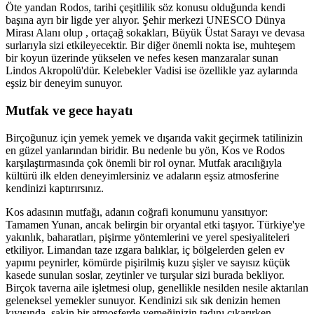
Öte yandan Rodos, tarihi çeşitlilik söz konusu olduğunda kendi
başına ayrı bir ligde yer alıyor. Şehir merkezi UNESCO Dünya
Mirası Alanı olup , ortaçağ sokakları, Büyük Üstat Sarayı ve devasa
surlarıyla sizi etkileyecektir. Bir diğer önemli nokta ise, muhteşem
bir koyun üzerinde yükselen ve nefes kesen manzaralar sunan
Lindos Akropolü'dür. Kelebekler Vadisi ise özellikle yaz aylarında
eşsiz bir deneyim sunuyor.
Mutfak ve gece hayatı
Birçoğunuz için yemek yemek ve dışarıda vakit geçirmek tatilinizin
en güzel yanlarından biridir. Bu nedenle bu yön, Kos ve Rodos
karşılaştırmasında çok önemli bir rol oynar. Mutfak aracılığıyla
kültürü ilk elden deneyimlersiniz ve adaların eşsiz atmosferine
kendinizi kaptırırsınız.
Kos adasının mutfağı, adanın coğrafi konumunu yansıtıyor:
Tamamen Yunan, ancak belirgin bir oryantal etki taşıyor. Türkiye'ye
yakınlık, baharatları, pişirme yöntemlerini ve yerel spesiyaliteleri
etkiliyor. Limandan taze ızgara balıklar, iç bölgelerden gelen ev
yapımı peynirler, kömürde pişirilmiş kuzu şişler ve sayısız küçük
kasede sunulan soslar, zeytinler ve turşular sizi burada bekliyor.
Birçok taverna aile işletmesi olup, genellikle nesilden nesile aktarılan
geleneksel yemekler sunuyor. Kendinizi sık sık denizin hemen
kıyısında, sakin bir atmosferde yemeğinizin tadını çıkarırken