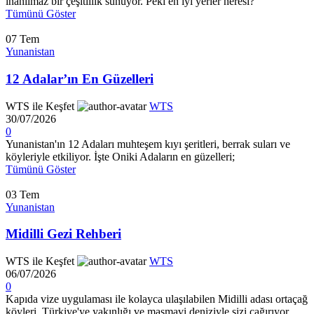
inanılmaz bir çeşitlilik sunuyor. Peki en iyi yerler neresi?
Tümünü Göster
07
Tem
Yunanistan
12 Adalar’ın En Güzelleri
WTS ile Keşfet
WTS
30/07/2026
0
Yunanistan'ın 12 Adaları muhteşem kıyı şeritleri, berrak suları ve
köyleriyle etkiliyor. İşte Oniki Adaların en güzelleri;
Tümünü Göster
03
Tem
Yunanistan
Midilli Gezi Rehberi
WTS ile Keşfet
WTS
06/07/2026
0
Kapıda vize uygulaması ile kolayca ulaşılabilen Midilli adası ortaçağ
köyleri, Türkiye'ye yakınlığı ve masmavi deniziyle sizi çağırıyor.