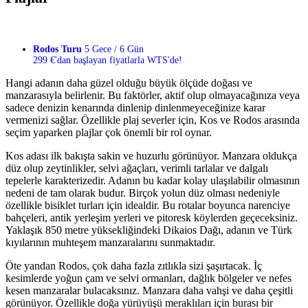
Rodos Turu
5 Gece / 6 Gün
299 €'dan başlayan fiyatlarla WTS'de!
Hangi adanın daha güzel olduğu büyük ölçüde doğası ve
manzarasıyla belirlenir. Bu faktörler, aktif olup olmayacağınıza veya
sadece denizin kenarında dinlenip dinlenmeyeceğinize karar
vermenizi sağlar. Özellikle plaj severler için, Kos ve Rodos arasında
seçim yaparken plajlar çok önemli bir rol oynar.
Kos adası ilk bakışta sakin ve huzurlu görünüyor. Manzara oldukça
düz olup zeytinlikler, selvi ağaçları, verimli tarlalar ve dalgalı
tepelerle karakterizedir. Adanın bu kadar kolay ulaşılabilir olmasının
nedeni de tam olarak budur. Birçok yolun düz olması nedeniyle
özellikle bisiklet turları için idealdir. Bu rotalar boyunca narenciye
bahçeleri, antik yerleşim yerleri ve pitoresk köylerden geçeceksiniz.
Yaklaşık 850 metre yüksekliğindeki Dikaios Dağı, adanın ve Türk
kıyılarının muhteşem manzaralarını sunmaktadır.
Öte yandan Rodos, çok daha fazla zıtlıkla sizi şaşırtacak. İç
kesimlerde yoğun çam ve selvi ormanları, dağlık bölgeler ve nefes
kesen manzaralar bulacaksınız. Manzara daha vahşi ve daha çeşitli
görünüyor. Özellikle doğa yürüyüşü meraklıları için burası bir