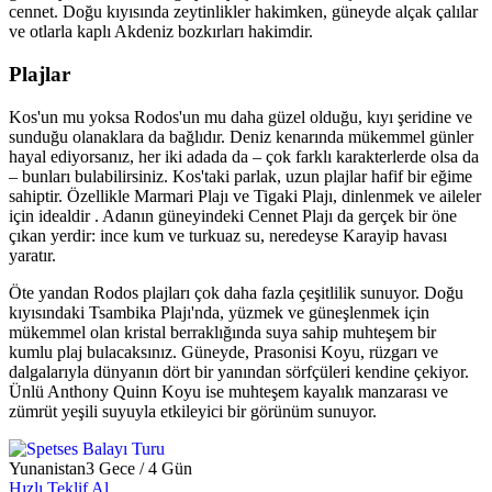
cennet. Doğu kıyısında zeytinlikler hakimken, güneyde alçak çalılar
ve otlarla kaplı Akdeniz bozkırları hakimdir.
Plajlar
Kos'un mu yoksa Rodos'un mu daha güzel olduğu, kıyı şeridine ve
sunduğu olanaklara da bağlıdır. Deniz kenarında mükemmel günler
hayal ediyorsanız, her iki adada da – çok farklı karakterlerde olsa da
– bunları bulabilirsiniz. Kos'taki parlak, uzun plajlar hafif bir eğime
sahiptir. Özellikle Marmari Plajı ve Tigaki Plajı, dinlenmek ve aileler
için idealdir . Adanın güneyindeki Cennet Plajı da gerçek bir öne
çıkan yerdir: ince kum ve turkuaz su, neredeyse Karayip havası
yaratır.
Öte yandan Rodos plajları çok daha fazla çeşitlilik sunuyor. Doğu
kıyısındaki Tsambika Plajı'nda, yüzmek ve güneşlenmek için
mükemmel olan kristal berraklığında suya sahip muhteşem bir
kumlu plaj bulacaksınız. Güneyde, Prasonisi Koyu, rüzgarı ve
dalgalarıyla dünyanın dört bir yanından sörfçüleri kendine çekiyor.
Ünlü Anthony Quinn Koyu ise muhteşem kayalık manzarası ve
zümrüt yeşili suyuyla etkileyici bir görünüm sunuyor.
Yunanistan
3 Gece / 4 Gün
Hızlı Teklif Al