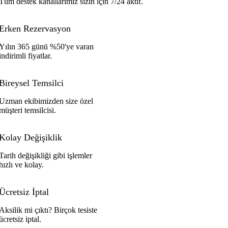
Tüm destek kanallarımız sizin için 7/24 aktif.
Erken Rezervasyon
Yılın 365 günü %50'ye varan
indirimli fiyatlar.
Bireysel Temsilci
Uzman ekibimizden size özel
müşteri temsilcisi.
Kolay Değişiklik
Tarih değişikliği gibi işlemler
hızlı ve kolay.
Ücretsiz İptal
Aksilik mi çıktı? Birçok tesiste
ücretsiz iptal.