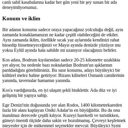
canlı sahil kasabalarına kadar her gün yeni bir şey sunan bir ada
deneyimliyorsunuz.
Konum ve iklim
Bir adanın konumu sadece oraya yapacağınız yolculuğu değil, aynı
zamanda konaklamanızın ne kadar çeşitli olabileceğini de etkiler.
Aynı zamanda iklim, özellikle sıcak yaz aylarında kendinizi rahat
hissedip hissetmeyeceğinizi ve Mayıs ayında denizde yüzüyor mu
yoksa Eylül ayında hala sahilde mi uzanıyor olacağınızı belirler.
Kos adası, Bodrum kıyılarından sadece 20-25 kilometre uzaklıkta
yer alıyor, bu nedenle bazı noktalardan Bodrum'un ışıklarının
parıldadığını görebilirsiniz. Bu sınır konumu, adayı büyüleyici bir
kültürel melez haline getiriyor: Bizans kiliseleri Osmanlı camilerinin
yanında, tavernalar hamamın yanında.
Kos'a vardığınızda, en iyi ulaşım şekli bisiklettir. Ada düz ve iyi
gelişmiş bir yapıya sahip.
Ege Denizi'nin doğusunda yer alan Rodos, 1400 kilometrekareden
fazla bir alanı kaplayan Oniki Adalar'ın en büyüğüdür. Bu da onu
inanılmaz derecede çeşitli kılıyor. Kuzeyi hareketli ve turistikken,
güneyi önemli ölçüde daha sakin ve bozulmamış. Çevreyi keşfetmek
isteyenler için de mükemmel seçenekler mevcut: Büyüleyici Symi