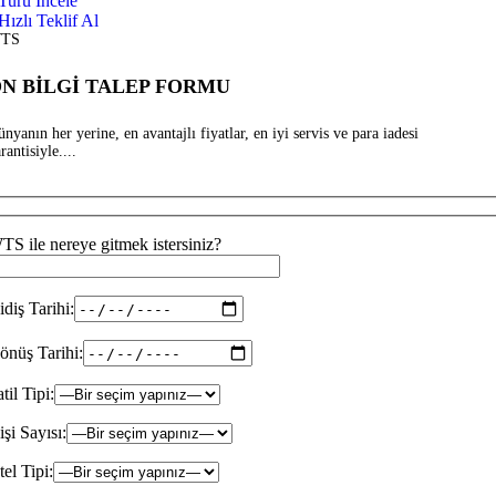
Turu İncele
Hızlı Teklif Al
TS
N BİLGİ TALEP FORMU
nyanın her yerine, en avantajlı fiyatlar, en iyi servis ve para iadesi
rantisiyle....
TS ile nereye gitmek istersiniz?
idiş Tarihi:
önüş Tarihi:
til Tipi:
şi Sayısı:
el Tipi: