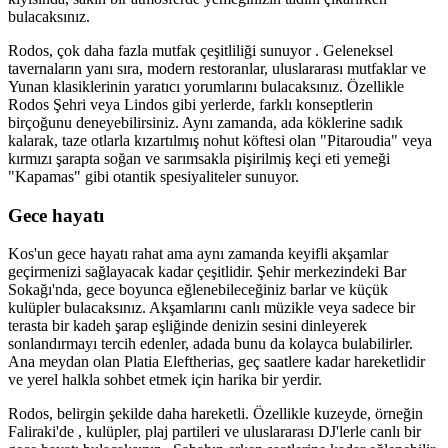
bulacaksınız.
Rodos, çok daha fazla mutfak çeşitliliği sunuyor . Geleneksel
tavernaların yanı sıra, modern restoranlar, uluslararası mutfaklar ve
Yunan klasiklerinin yaratıcı yorumlarını bulacaksınız. Özellikle
Rodos Şehri veya Lindos gibi yerlerde, farklı konseptlerin
birçoğunu deneyebilirsiniz. Aynı zamanda, ada köklerine sadık
kalarak, taze otlarla kızartılmış nohut köftesi olan "Pitaroudia" veya
kırmızı şarapta soğan ve sarımsakla pişirilmiş keçi eti yemeği
"Kapamas" gibi otantik spesiyaliteler sunuyor.
Gece hayatı
Kos'un gece hayatı rahat ama aynı zamanda keyifli akşamlar
geçirmenizi sağlayacak kadar çeşitlidir. Şehir merkezindeki Bar
Sokağı'nda, gece boyunca eğlenebileceğiniz barlar ve küçük
kulüpler bulacaksınız. Akşamlarını canlı müzikle veya sadece bir
terasta bir kadeh şarap eşliğinde denizin sesini dinleyerek
sonlandırmayı tercih edenler, adada bunu da kolayca bulabilirler.
Ana meydan olan Platia Eleftherias, geç saatlere kadar hareketlidir
ve yerel halkla sohbet etmek için harika bir yerdir.
Rodos, belirgin şekilde daha hareketli. Özellikle kuzeyde, örneğin
Faliraki'de , kulüpler, plaj partileri ve uluslararası DJ'lerle canlı bir