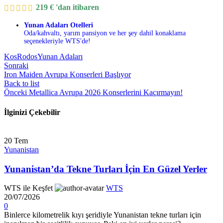
219
€
'dan itibaren
Yunan Adaları Otelleri
Oda/kahvaltı, yarım pansiyon ve her şey dahil konaklama
seçenekleriyle WTS'de!
Kos
Rodos
Yunan Adaları
Sonraki
Iron Maiden Avrupa Konserleri Başlıyor
Back to list
Önceki
Metallica Avrupa 2026 Konserlerini Kaçırmayın!
İlginizi Çekebilir
20
Tem
Yunanistan
Yunanistan’da Tekne Turları İçin En Güzel Yerler
WTS ile Keşfet
WTS
20/07/2026
0
Binlerce kilometrelik kıyı şeridiyle Yunanistan tekne turları için