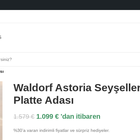
sı
Waldorf Astoria Seyşelle
Platte Adası
1.099
€
'dan itibaren
1.579
€
%30’a varan indirimli fiyatlar ve sürpriz hediyeler.