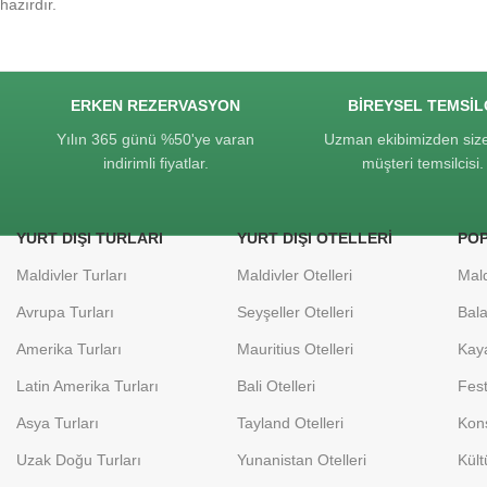
hazırdır.
ERKEN REZERVASYON
BIREYSEL TEMSIL
Yılın 365 günü %50'ye varan
Uzman ekibimizden size
indirimli fiyatlar.
müşteri temsilcisi.
YURT DIŞI TURLARI
YURT DIŞI OTELLERI
PO
Maldivler Turları
Maldivler Otelleri
Mald
Avrupa Turları
Seyşeller Otelleri
Bala
Amerika Turları
Mauritius Otelleri
Kaya
Latin Amerika Turları
Bali Otelleri
Fest
Asya Turları
Tayland Otelleri
Kons
Uzak Doğu Turları
Yunanistan Otelleri
Kült