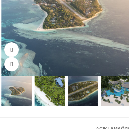
Video İzle
Büyütmek için tıklayın
AÇIKLAMA
ÖZ