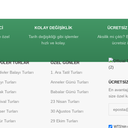
CI
KOLAY DEĞIŞIKLIK
ÜCRETSIZ
 özel
Tarih değişikliği gibi işlemler
Aksilik mi çıktı? 
hızlı ve kolay.
ücretsiz i
PÜLER TURLAR
ÖZEL GÜNLER
ivler Balayı Turları
1. Ara Tatil Turları
yı Turları
Anneler Günü Turları
ÜCRETSİZ
En avantajl
k Turları
Babalar Günü Turları
size özel 
ival Turları
23 Nisan Turları
er Turları
30 Ağustos Turları
ür Turları
29 Ekim Turları
WTS'nin g