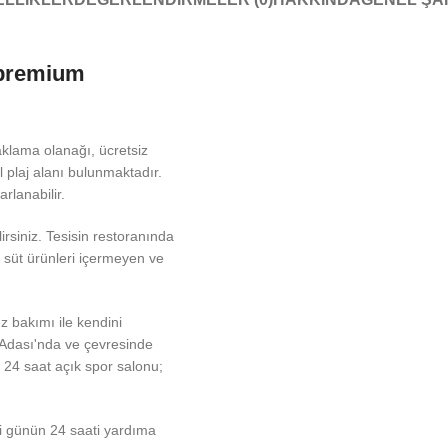
 premium
naklama olanağı, ücretsiz
l plaj alanı bulunmaktadır.
rlanabilir.
lirsiniz. Tesisin restoranında
, süt ürünleri içermeyen ve
z bakımı ile kendini
e Adası'nda ve çevresinde
er. 24 saat açık spor salonu;
i günün 24 saati yardıma