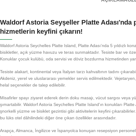
Waldorf Astoria Seyşeller Platte Adası'nda
hizmetlerin keyfini çıkarın!
Waldorf Astoria Seychelles Platte Island, Platte Adası'nda 5 yıldızlı ko
bisikletler, açık yüzme havuzu ve teras sunmaktadır. Tesiste bar ve öze
Konuklar çocuk kulübü, oda servisi ve döviz bozdurma hizmetinden yara
Tesiste alakart, kontinental veya İtalyan tarzı kahvaltının tadını çıkarabi
Akdeniz, yerel ve uluslararası yemekler servis edilmektedir. Vejetaryen
helal seçenekler de talep edilebilir.
Misafirler spayı ziyaret ederek derin doku masajı, vücut sargısı veya yü
şımartabilir. Waldorf Astoria Seychelles Platte Island'ın konukları Platt
şnorkelli yüzme ve bisiklet gezintisi gibi aktivitelerin keyfini çıkarabilirl
bu lüks otel dâhilindeki diğer öne çıkan özellikler arasındadır.
Arapça, Almanca, İngilizce ve İspanyolca konuşan resepsiyon personel