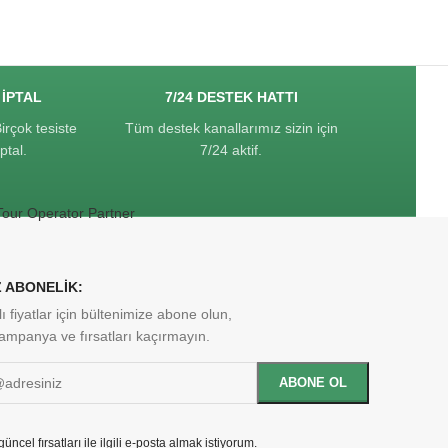
 İPTAL
7/24 DESTEK HATTI
Birçok tesiste
Tüm destek kanallarımız sizin için
ptal.
7/24 aktif.
 ABONELİK:
ı fiyatlar için bültenimize abone olun,
kampanya ve fırsatları kaçırmayın.
üncel fırsatları ile ilgili e-posta almak istiyorum.