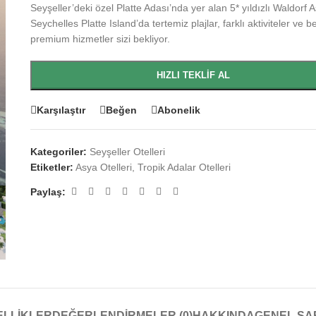
Seyşeller’deki özel Platte Adası’nda yer alan 5* yıldızlı Waldorf A
Seychelles Platte Island’da tertemiz plajlar, farklı aktiviteler ve 
premium hizmetler sizi bekliyor.
HIZLI TEKLIF AL
Karşılaştır
Beğen
Abonelik
Kategoriler:
Seyşeller Otelleri
Etiketler:
Asya Otelleri
,
Tropik Adalar Otelleri
Paylaş:
ELLIKLER
DEĞERLENDIRMELER (0)
HAKKINDA
GENEL ŞA