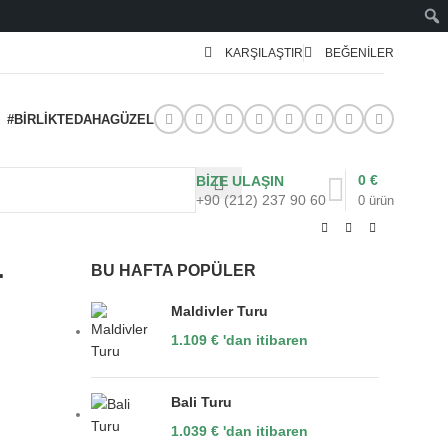
KARŞILAŞTIR
BEĞENILER
#BIRLIKTEDAHAGÜZEL
0
€
BİZE ULAŞIN
+90 (212) 237 90 60
0
ürün
r
BU HAFTA POPÜLER
Maldivler Turu
1.109
€
'dan itibaren
Bali Turu
1.039
€
'dan itibaren