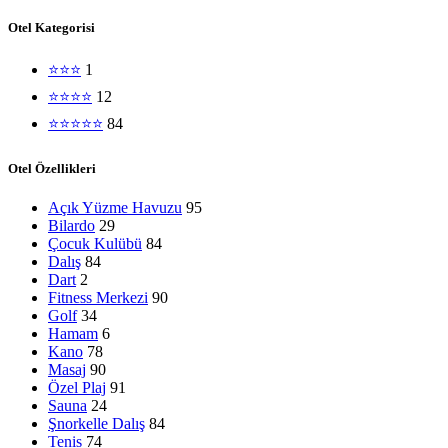
Otel Kategorisi
⭐⭐⭐
1
⭐⭐⭐⭐
12
⭐⭐⭐⭐⭐
84
Otel Özellikleri
Açık Yüzme Havuzu
95
Bilardo
29
Çocuk Kulübü
84
Dalış
84
Dart
2
Fitness Merkezi
90
Golf
34
Hamam
6
Kano
78
Masaj
90
Özel Plaj
91
Sauna
24
Şnorkelle Dalış
84
Tenis
74