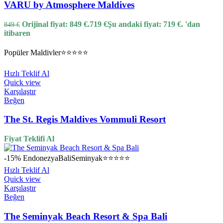
VARU by Atmosphere Maldives
Orijinal fiyat: 849 €.
719
€
Şu andaki fiyat: 719 €.
'dan
849
€
itibaren
Popüler
Maldivler
⭐⭐⭐⭐⭐
Hızlı Teklif Al
Quick view
Karşılaştır
Beğen
The St. Regis Maldives Vommuli Resort
Fiyat Teklifi Al
-15%
Endonezya
Bali
Seminyak
⭐⭐⭐⭐⭐
Hızlı Teklif Al
Quick view
Karşılaştır
Beğen
The Seminyak Beach Resort & Spa Bali