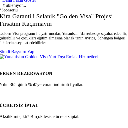
Daha Fazla Göster
Yükleniyor...
*Sponsorlu
Kira Garantili Selanik "Golden Visa" Projesi
Fırsatını Kaçırmayın
Golden Visa programı ile yatırımcılar, Yunanistan’da serbestçe seyahat edebilir,
çalışabilir ve çocukları eğitim almasına olanak tanır. Ayrıca, Schengen bölgesi
ülkelerine seyahat edebilirler.
Şimdi Başvuru Yap
ERKEN REZERVASYON
Yılın 365 günü %50'ye varan indirimli fiyatlar.
ÜCRETSİZ İPTAL
Aksilik mi çıktı? Birçok tesiste ücretsiz iptal.