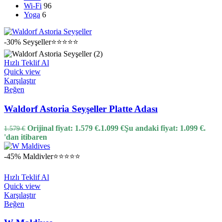
Wi-Fi
96
Yoga
6
-30%
Seyşeller
⭐⭐⭐⭐⭐
Hızlı Teklif Al
Quick view
Karşılaştır
Beğen
Waldorf Astoria Seyşeller Platte Adası
Orijinal fiyat: 1.579 €.
1.099
€
Şu andaki fiyat: 1.099 €.
1.579
€
'dan itibaren
-45%
Maldivler
⭐⭐⭐⭐⭐
Hızlı Teklif Al
Quick view
Karşılaştır
Beğen