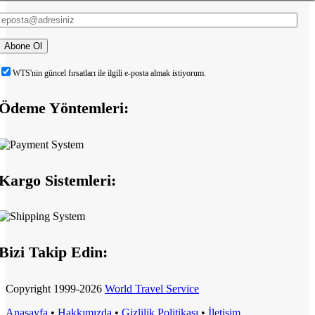
WTS'nin güncel fırsatları ile ilgili e-posta almak istiyorum.
Ödeme Yöntemleri:
Kargo Sistemleri:
Bizi Takip Edin:
Copyright
1999-2026
World Travel Service
Anasayfa
•
Hakkımızda
•
Gizlilik Politikası
•
İletişim