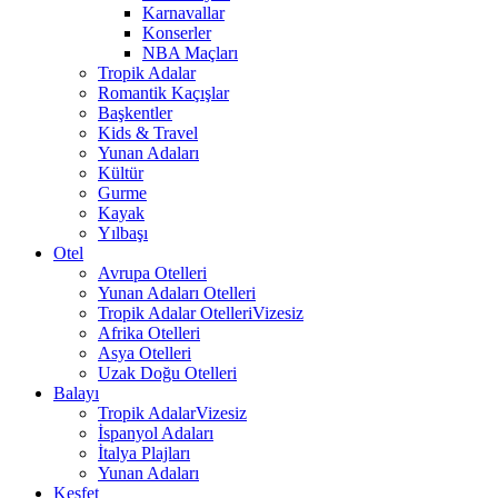
Karnavallar
Konserler
NBA Maçları
Tropik Adalar
Romantik Kaçışlar
Başkentler
Kids & Travel
Yunan Adaları
Kültür
Gurme
Kayak
Yılbaşı
Otel
Avrupa Otelleri
Yunan Adaları Otelleri
Tropik Adalar Otelleri
Vizesiz
Afrika Otelleri
Asya Otelleri
Uzak Doğu Otelleri
Balayı
Tropik Adalar
Vizesiz
İspanyol Adaları
İtalya Plajları
Yunan Adaları
Keşfet