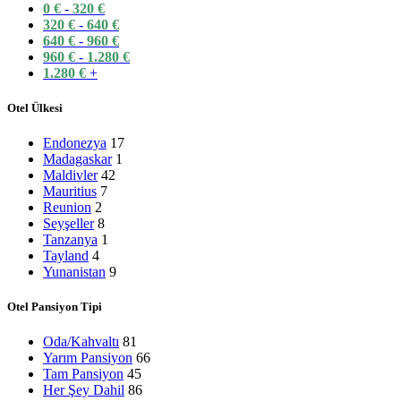
0
€
-
320
€
320
€
-
640
€
640
€
-
960
€
960
€
-
1.280
€
1.280
€
+
Otel Ülkesi
Endonezya
17
Madagaskar
1
Maldivler
42
Mauritius
7
Reunion
2
Seyşeller
8
Tanzanya
1
Tayland
4
Yunanistan
9
Otel Pansiyon Tipi
Oda/Kahvaltı
81
Yarım Pansiyon
66
Tam Pansiyon
45
Her Şey Dahil
86