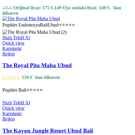
Orijinal fiyat: 175 €.
149
€
Şu andaki fiyat: 149 €.
'dan
175
€
itibaren
Popüler
Endonezya
Bali
Ubud
⭐⭐⭐⭐⭐
Hızlı Teklif Al
Quick view
Karşılaştır
Beğen
The Royal Pita Maha Ubud
159
€
'dan itibaren
Popüler
Bali
⭐⭐⭐⭐⭐
Hızlı Teklif Al
Quick view
Karşılaştır
Beğen
The Kayon Jungle Resort Ubud Bali