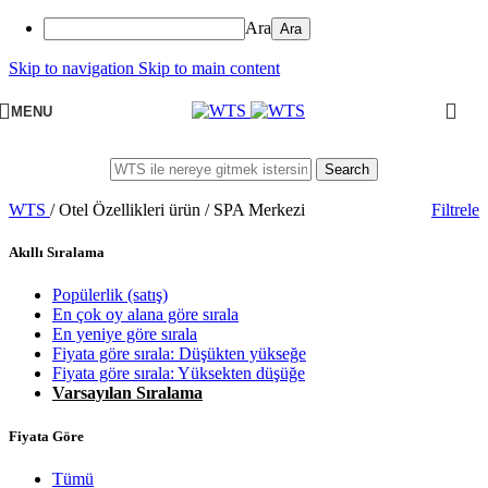
Ara
Skip to navigation
Skip to main content
MENU
Search
WTS
/
Otel Özellikleri ürün
/
SPA Merkezi
Filtrele
Akıllı Sıralama
Popülerlik (satış)
En çok oy alana göre sırala
En yeniye göre sırala
Fiyata göre sırala: Düşükten yükseğe
Fiyata göre sırala: Yüksekten düşüğe
Varsayılan Sıralama
Fiyata Göre
Tümü