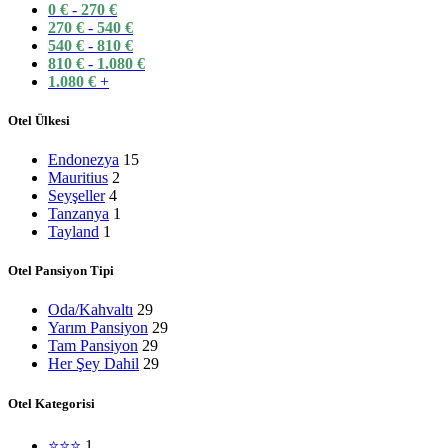
0
€
-
270
€
270
€
-
540
€
540
€
-
810
€
810
€
-
1.080
€
1.080
€
+
Otel Ülkesi
Endonezya
15
Mauritius
2
Seyşeller
4
Tanzanya
1
Tayland
1
Otel Pansiyon Tipi
Oda/Kahvaltı
29
Yarım Pansiyon
29
Tam Pansiyon
29
Her Şey Dahil
29
Otel Kategorisi
⭐⭐⭐
1