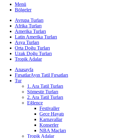
Menü
Bölgeler
Avrupa Turları
Afrika Turları
Amerika Turları
Latin Amerika Turları
Asya Turları
Orta Doğu Turları
Uzak Doğu Turları
Tropik Adalar
Anasayfa
Fırsatlar
Ayın Tatil Fırsatları
Tur
1. Ara Tatil Turları
Sömestir Turları
2. Ara Tatil Turları
Eğlence
Festivaller
Gece Hayatı
Karnavallar
Konserler
NBA Maçları
Tropik Adalar