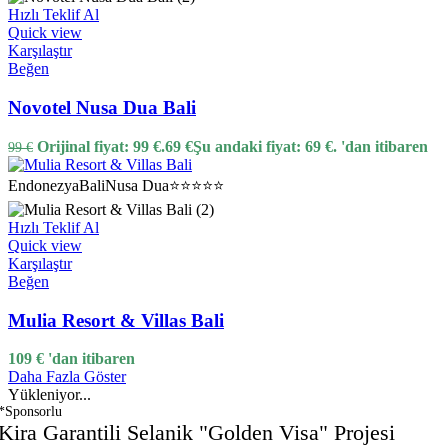
Hızlı Teklif Al
Quick view
Karşılaştır
Beğen
Novotel Nusa Dua Bali
Orijinal fiyat: 99 €.
69
€
Şu andaki fiyat: 69 €.
'dan itibaren
99
€
Endonezya
Bali
Nusa Dua
⭐⭐⭐⭐⭐
Hızlı Teklif Al
Quick view
Karşılaştır
Beğen
Mulia Resort & Villas Bali
109
€
'dan itibaren
Daha Fazla Göster
Yükleniyor...
*Sponsorlu
Kira Garantili Selanik "Golden Visa" Projesi