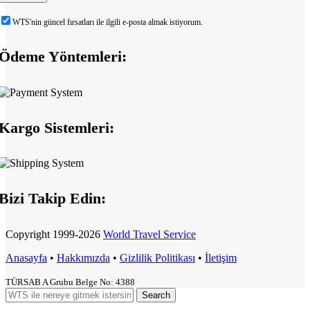
WTS'nin güncel fırsatları ile ilgili e-posta almak istiyorum.
Ödeme Yöntemleri:
Kargo Sistemleri:
Bizi Takip Edin:
Copyright
1999-2026
World Travel Service
Anasayfa
•
Hakkımızda
•
Gizlilik Politikası
•
İletişim
TÜRSAB A Grubu Belge No: 4388
Search