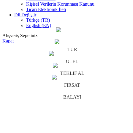
Kişisel Verilerin Korunması Kanunu
Ticari Elektronik İleti
Dil Değiştir
Türkçe (TR)
English (EN)
Alışveriş Sepetiniz
Kapat
TUR
OTEL
TEKLIF AL
FIRSAT
BALAYI