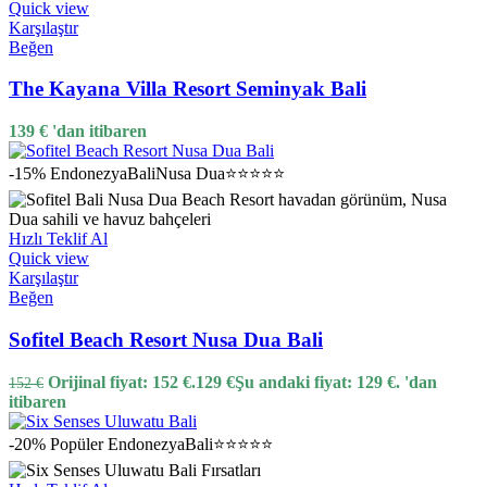
Quick view
Karşılaştır
Beğen
The Kayana Villa Resort Seminyak Bali
139
€
'dan itibaren
-15%
Endonezya
Bali
Nusa Dua
⭐⭐⭐⭐⭐
Hızlı Teklif Al
Quick view
Karşılaştır
Beğen
Sofitel Beach Resort Nusa Dua Bali
Orijinal fiyat: 152 €.
129
€
Şu andaki fiyat: 129 €.
'dan
152
€
itibaren
-20%
Popüler
Endonezya
Bali
⭐⭐⭐⭐⭐