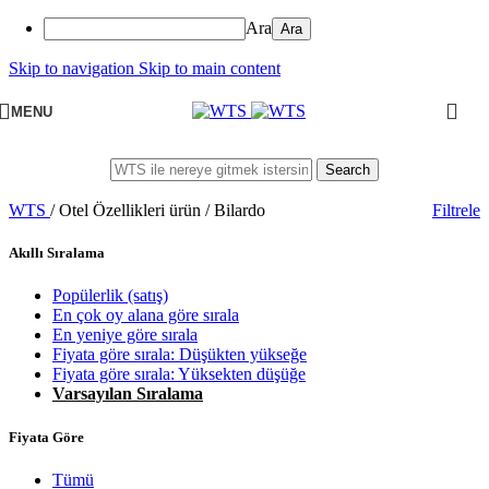
Ara
Skip to navigation
Skip to main content
MENU
Search
WTS
/
Otel Özellikleri ürün
/
Bilardo
Filtrele
Akıllı Sıralama
Popülerlik (satış)
En çok oy alana göre sırala
En yeniye göre sırala
Fiyata göre sırala: Düşükten yükseğe
Fiyata göre sırala: Yüksekten düşüğe
Varsayılan Sıralama
Fiyata Göre
Tümü