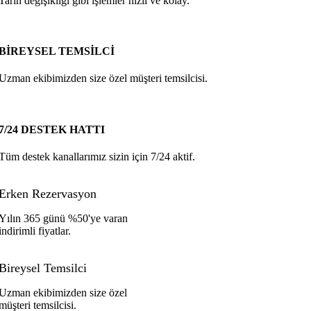
Tarih değişikliği gibi işlemler hızlı ve kolay.
BİREYSEL TEMSİLCİ
Uzman ekibimizden size özel müşteri temsilcisi.
7/24 DESTEK HATTI
Tüm destek kanallarımız sizin için 7/24 aktif.
Erken Rezervasyon
Yılın 365 günü %50'ye varan
indirimli fiyatlar.
Bireysel Temsilci
Uzman ekibimizden size özel
müşteri temsilcisi.