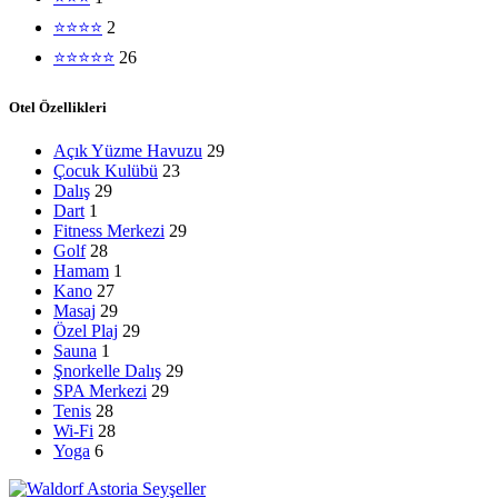
⭐⭐⭐⭐
2
⭐⭐⭐⭐⭐
26
Otel Özellikleri
Açık Yüzme Havuzu
29
Çocuk Kulübü
23
Dalış
29
Dart
1
Fitness Merkezi
29
Golf
28
Hamam
1
Kano
27
Masaj
29
Özel Plaj
29
Sauna
1
Şnorkelle Dalış
29
SPA Merkezi
29
Tenis
28
Wi-Fi
28
Yoga
6