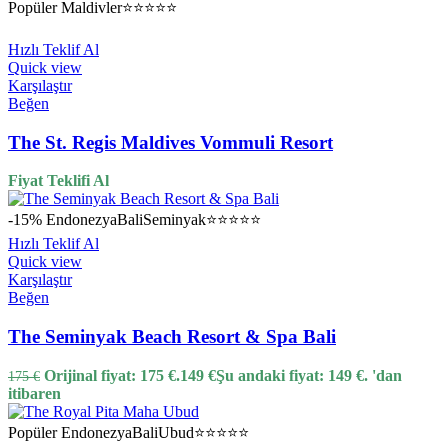
Popüler
Maldivler
⭐⭐⭐⭐⭐
Hızlı Teklif Al
Quick view
Karşılaştır
Beğen
The St. Regis Maldives Vommuli Resort
Fiyat Teklifi Al
-15%
Endonezya
Bali
Seminyak
⭐⭐⭐⭐⭐
Hızlı Teklif Al
Quick view
Karşılaştır
Beğen
The Seminyak Beach Resort & Spa Bali
Orijinal fiyat: 175 €.
149
€
Şu andaki fiyat: 149 €.
'dan
175
€
itibaren
Popüler
Endonezya
Bali
Ubud
⭐⭐⭐⭐⭐