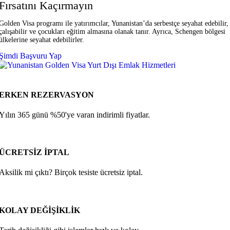
Fırsatını Kaçırmayın
Golden Visa programı ile yatırımcılar, Yunanistan’da serbestçe seyahat edebilir,
çalışabilir ve çocukları eğitim almasına olanak tanır. Ayrıca, Schengen bölgesi
ülkelerine seyahat edebilirler.
Şimdi Başvuru Yap
ERKEN REZERVASYON
Yılın 365 günü %50'ye varan indirimli fiyatlar.
ÜCRETSİZ İPTAL
Aksilik mi çıktı? Birçok tesiste ücretsiz iptal.
KOLAY DEĞİŞİKLİK