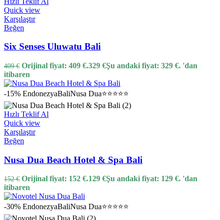
Hızlı Teklif Al
Quick view
Karşılaştır
Beğen
Six Senses Uluwatu Bali
Orijinal fiyat: 409 €.
329
€
Şu andaki fiyat: 329 €.
'dan
409
€
itibaren
-15%
Endonezya
Bali
Nusa Dua
⭐⭐⭐⭐⭐
Hızlı Teklif Al
Quick view
Karşılaştır
Beğen
Nusa Dua Beach Hotel & Spa Bali
Orijinal fiyat: 152 €.
129
€
Şu andaki fiyat: 129 €.
'dan
152
€
itibaren
-30%
Endonezya
Bali
Nusa Dua
⭐⭐⭐⭐⭐