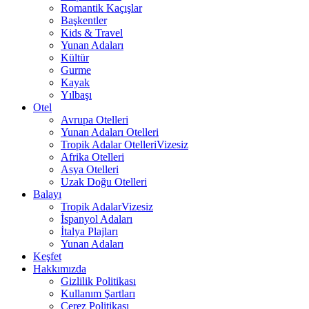
Romantik Kaçışlar
Başkentler
Kids & Travel
Yunan Adaları
Kültür
Gurme
Kayak
Yılbaşı
Otel
Avrupa Otelleri
Yunan Adaları Otelleri
Tropik Adalar Otelleri
Vizesiz
Afrika Otelleri
Asya Otelleri
Uzak Doğu Otelleri
Balayı
Tropik Adalar
Vizesiz
İspanyol Adaları
İtalya Plajları
Yunan Adaları
Keşfet
Hakkımızda
Gizlilik Politikası
Kullanım Şartları
Çerez Politikası