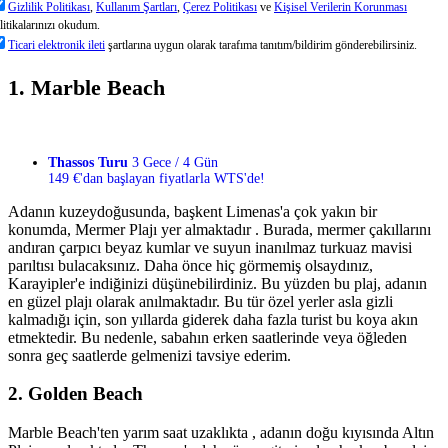
Gizlilik Politikası
,
Kullanım Şartları
,
Çerez Politikası
ve
Kişisel Verilerin Korunması
litikalarınızı okudum.
Ticari elektronik ileti
şartlarına uygun olarak tarafıma tanıtım/bildirim gönderebilirsiniz.
1. Marble Beach
Thassos Turu
3 Gece / 4 Gün
149 €'dan başlayan fiyatlarla WTS'de!
Adanın kuzeydoğusunda, başkent Limenas'a çok yakın bir
konumda, Mermer Plajı yer almaktadır . Burada, mermer çakıllarını
andıran çarpıcı beyaz kumlar ve suyun inanılmaz turkuaz mavisi
parıltısı bulacaksınız. Daha önce hiç görmemiş olsaydınız,
Karayipler'e indiğinizi düşünebilirdiniz. Bu yüzden bu plaj, adanın
en güzel plajı olarak anılmaktadır. Bu tür özel yerler asla gizli
kalmadığı için, son yıllarda giderek daha fazla turist bu koya akın
etmektedir. Bu nedenle, sabahın erken saatlerinde veya öğleden
sonra geç saatlerde gelmenizi tavsiye ederim.
2. Golden Beach
Marble Beach'ten yarım saat uzaklıkta , adanın doğu kıyısında Altın