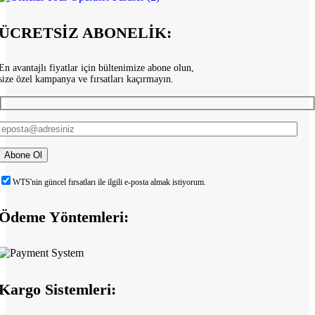
ÜCRETSİZ ABONELİK:
En avantajlı fiyatlar için bültenimize abone olun,
size özel kampanya ve fırsatları kaçırmayın.
WTS'nin güncel fırsatları ile ilgili e-posta almak istiyorum.
Ödeme Yöntemleri:
Kargo Sistemleri: