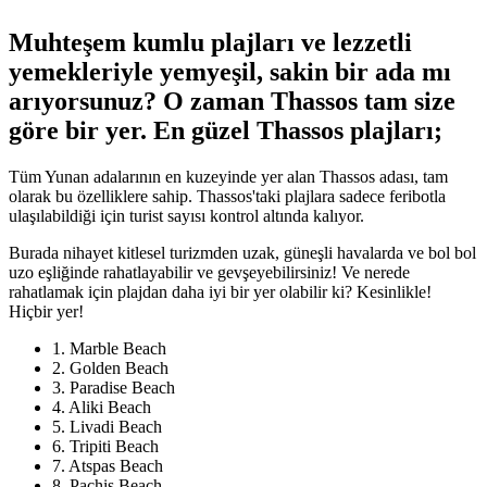
Muhteşem kumlu plajları ve lezzetli
yemekleriyle yemyeşil, sakin bir ada mı
arıyorsunuz? O zaman Thassos tam size
göre bir yer. En güzel Thassos plajları;
Tüm Yunan adalarının en kuzeyinde yer alan Thassos adası, tam
olarak bu özelliklere sahip. Thassos'taki plajlara sadece feribotla
ulaşılabildiği için turist sayısı kontrol altında kalıyor.
Burada nihayet kitlesel turizmden uzak, güneşli havalarda ve bol bol
uzo eşliğinde rahatlayabilir ve gevşeyebilirsiniz! Ve nerede
rahatlamak için plajdan daha iyi bir yer olabilir ki? Kesinlikle!
Hiçbir yer!
1. Marble Beach
2. Golden Beach
3. Paradise Beach
4. Aliki Beach
5. Livadi Beach
6. Tripiti Beach
7. Atspas Beach
8. Pachis Beach