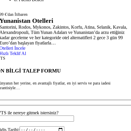
99 €'dan İtibaren
Yunanistan Otelleri
Santorini, Rodos, Mykonos, Zakintos, Korfu, Atina, Selanik, Kavala,
Alexandropouli, Tüm Yunan Adaları ve Yunanistan’da arzu ettiğiniz
kadar geceleme ve her kategoride otel alternatifleri 2 gece 3 gün 99
Euro’dan başlayan fiyatlarla…
Otelleri İncele
Hızlı Teklif Al
TS
N BİLGİ TALEP FORMU
nyanın her yerine, en avantajlı fiyatlar, en iyi servis ve para iadesi
rantisiyle....
TS ile nereye gitmek istersiniz?
idiş Tarihi: