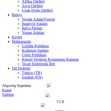
Afrika Otelleri
Asya Otelleri
Uzak Doğu Otelleri
Balayı
Tropik Adalar
Vizesiz
İspanyol Adaları
İtalya Plajları
Yunan Adaları
Keşfet
Hakkımızda
Gizlilik Politikası
Kullanım Şartları
Çerez Politikası
Kişisel Verilerin Korunması Kanunu
Ticari Elektronik İleti
Dil Değiştir
Türkçe (TR)
English (EN)
Alışveriş Sepetiniz
Kapat
Sidebar
TUR