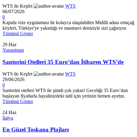
WTS ile Keşfet
WTS
06/07/2026
0
Kapıda vize uygulaması ile kolayca ulaşılabilen Midilli adası ortaçağ
köyleri, Türkiye'ye yakınlığı ve masmavi deniziyle sizi çağırıyor.
Tümünü Göster
29
Haz
Yunanistan
Santorini Otelleri 35 Euro’dan İtibaren WTS’de
WTS ile Keşfet
WTS
29/06/2026
0
Santorini otelleri WTS ile şimdi çok yakın! Geceliği 35 Euro’dan
başlayan fiyatlarla hayalinizdeki tatil için yerinizi hemen ayırtın.
Tümünü Göster
24
Haz
İtalya
En Güzel Toskana Plajları