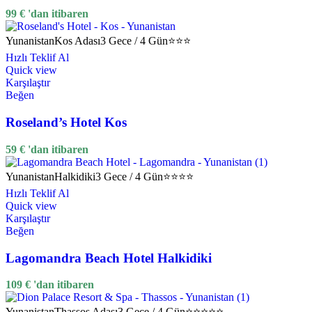
99
€
'dan itibaren
Yunanistan
Kos Adası
3 Gece / 4 Gün
⭐⭐⭐
Hızlı Teklif Al
Quick view
Karşılaştır
Beğen
Roseland’s Hotel Kos
59
€
'dan itibaren
Yunanistan
Halkidiki
3 Gece / 4 Gün
⭐⭐⭐⭐
Hızlı Teklif Al
Quick view
Karşılaştır
Beğen
Lagomandra Beach Hotel Halkidiki
109
€
'dan itibaren
Yunanistan
Thassos Adası
3 Gece / 4 Gün
⭐⭐⭐⭐⭐