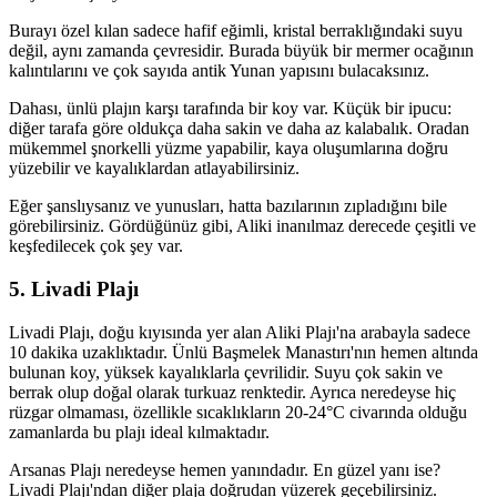
Burayı özel kılan sadece hafif eğimli, kristal berraklığındaki suyu
değil, aynı zamanda çevresidir. Burada büyük bir mermer ocağının
kalıntılarını ve çok sayıda antik Yunan yapısını bulacaksınız.
Dahası, ünlü plajın karşı tarafında bir koy var. Küçük bir ipucu:
diğer tarafa göre oldukça daha sakin ve daha az kalabalık. Oradan
mükemmel şnorkelli yüzme yapabilir, kaya oluşumlarına doğru
yüzebilir ve kayalıklardan atlayabilirsiniz.
Eğer şanslıysanız ve yunusları, hatta bazılarının zıpladığını bile
görebilirsiniz. Gördüğünüz gibi, Aliki inanılmaz derecede çeşitli ve
keşfedilecek çok şey var.
5. Livadi Plajı
Livadi Plajı, doğu kıyısında yer alan Aliki Plajı'na arabayla sadece
10 dakika uzaklıktadır. Ünlü Başmelek Manastırı'nın hemen altında
bulunan koy, yüksek kayalıklarla çevrilidir. Suyu çok sakin ve
berrak olup doğal olarak turkuaz renktedir. Ayrıca neredeyse hiç
rüzgar olmaması, özellikle sıcaklıkların 20-24°C civarında olduğu
zamanlarda bu plajı ideal kılmaktadır.
Arsanas Plajı neredeyse hemen yanındadır. En güzel yanı ise?
Livadi Plajı'ndan diğer plaja doğrudan yüzerek geçebilirsiniz.