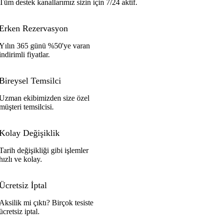
Tüm destek kanallarımız sizin için 7/24 aktif.
Erken Rezervasyon
Yılın 365 günü %50'ye varan
indirimli fiyatlar.
Bireysel Temsilci
Uzman ekibimizden size özel
müşteri temsilcisi.
Kolay Değişiklik
Tarih değişikliği gibi işlemler
hızlı ve kolay.
Ücretsiz İptal
Aksilik mi çıktı? Birçok tesiste
ücretsiz iptal.