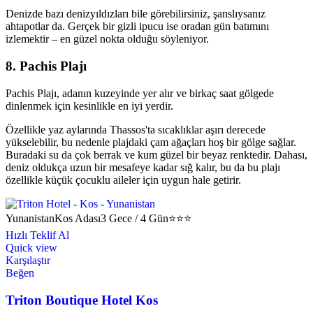
Denizde bazı denizyıldızları bile görebilirsiniz, şanslıysanız
ahtapotlar da. Gerçek bir gizli ipucu ise oradan gün batımını
izlemektir – en güzel nokta olduğu söyleniyor.
8. Pachis Plajı
Pachis Plajı, adanın kuzeyinde yer alır ve birkaç saat gölgede
dinlenmek için kesinlikle en iyi yerdir.
Özellikle yaz aylarında Thassos'ta sıcaklıklar aşırı derecede
yükselebilir, bu nedenle plajdaki çam ağaçları hoş bir gölge sağlar.
Buradaki su da çok berrak ve kum güzel bir beyaz renktedir. Dahası,
deniz oldukça uzun bir mesafeye kadar sığ kalır, bu da bu plajı
özellikle küçük çocuklu aileler için uygun hale getirir.
Yunanistan
Kos Adası
3 Gece / 4 Gün
⭐⭐⭐
Hızlı Teklif Al
Quick view
Karşılaştır
Beğen
Triton Boutique Hotel Kos