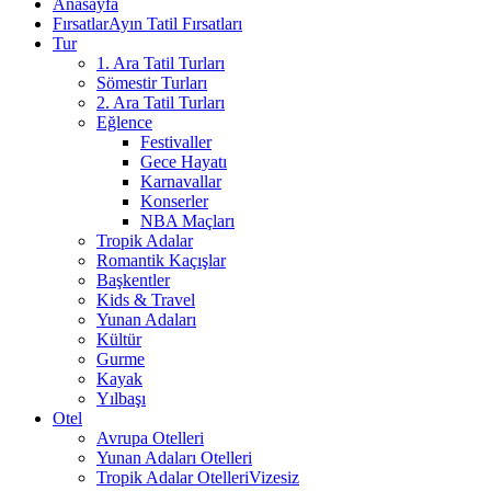
Anasayfa
Fırsatlar
Ayın Tatil Fırsatları
Tur
1. Ara Tatil Turları
Sömestir Turları
2. Ara Tatil Turları
Eğlence
Festivaller
Gece Hayatı
Karnavallar
Konserler
NBA Maçları
Tropik Adalar
Romantik Kaçışlar
Başkentler
Kids & Travel
Yunan Adaları
Kültür
Gurme
Kayak
Yılbaşı
Otel
Avrupa Otelleri
Yunan Adaları Otelleri
Tropik Adalar Otelleri
Vizesiz