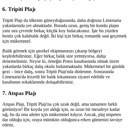
6. Tripiti Plajı
Tripiti Plajı da ülkenin güneydoğusunda, daha doğrusu Limenaria
yakınlarında yer almaktadır. Burada uzun, geniş bir kumlu plajın
yanı sıra çevrede birkaç küçük koy bulacaksınız. İşte bu yüzden
henüz çok kalabalık değil. İki kişi için birkaç romantik saat geçirmek
için mükemmel.
Balık görmek için şnorkel ekipmanınızı çıkarıp bölgeyi
keşfedebilirsiniz. Eğer birkaç balık size yetmiyorsa, dalışı
denemelisiniz. Neyse ki, örneğin Potos kasabasında olmak üzere
yakınlarda birkaç dalış okulu bulunmaktadır. Mükemmel bir günlük
gezi – önce dalış, sonra Tripiti Plajı'nda dinlenme. Sonrasında
Limenaria'da lezzetli bir balık lokantasını ziyaret edebilir ve
kasabanın sokaklarında dolaşabilirsiniz.
7. Atspas Plajı
Atspas Plajı, Tripiti Plajı'na çok uzak değil, ama tamamen farklı
görünüyor! Bir koyda yer aldığı için, su uzun bir mesafeye kadar
sığ, bu da onu aileler için mükemmel kılıyor. Ancak, plaj nispeten
dar olduğu için, oraya mümkün olduğunca erken gitmenizi tavsiye
ederiz.