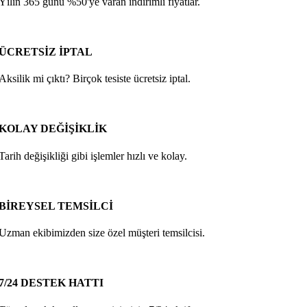
Yılın 365 günü %50'ye varan indirimli fiyatlar.
ÜCRETSİZ İPTAL
Aksilik mi çıktı? Birçok tesiste ücretsiz iptal.
KOLAY DEĞİŞİKLİK
Tarih değişikliği gibi işlemler hızlı ve kolay.
BİREYSEL TEMSİLCİ
Uzman ekibimizden size özel müşteri temsilcisi.
7/24 DESTEK HATTI