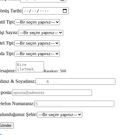
önüş Tarihi:
til Tipi:
şi Sayısı:
el Tipi:
da Tipi:
esajınız:
Karakter:
500
dınız & Soyadınız:
-posta:
elefon Numaranız:
ulunduğunuz Şehir: