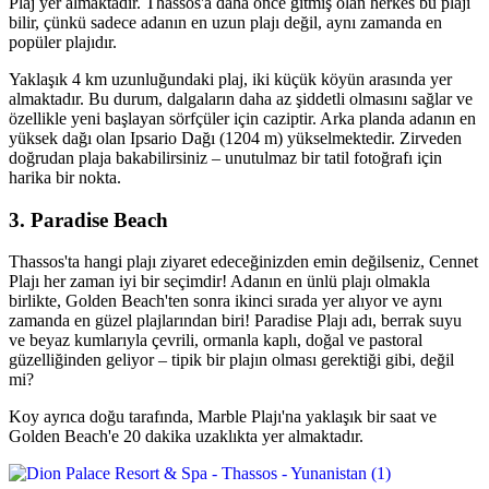
Plaj yer almaktadır. Thassos'a daha önce gitmiş olan herkes bu plajı
bilir, çünkü sadece adanın en uzun plajı değil, aynı zamanda en
popüler plajıdır.
Yaklaşık 4 km uzunluğundaki plaj, iki küçük köyün arasında yer
almaktadır. Bu durum, dalgaların daha az şiddetli olmasını sağlar ve
özellikle yeni başlayan sörfçüler için caziptir. Arka planda adanın en
yüksek dağı olan Ipsario Dağı (1204 m) yükselmektedir. Zirveden
doğrudan plaja bakabilirsiniz – unutulmaz bir tatil fotoğrafı için
harika bir nokta.
3. Paradise Beach
Thassos'ta hangi plajı ziyaret edeceğinizden emin değilseniz, Cennet
Plajı her zaman iyi bir seçimdir! Adanın en ünlü plajı olmakla
birlikte, Golden Beach'ten sonra ikinci sırada yer alıyor ve aynı
zamanda en güzel plajlarından biri! Paradise Plajı adı, berrak suyu
ve beyaz kumlarıyla çevrili, ormanla kaplı, doğal ve pastoral
güzelliğinden geliyor – tipik bir plajın olması gerektiği gibi, değil
mi?
Koy ayrıca doğu tarafında, Marble Plajı'na yaklaşık bir saat ve
Golden Beach'e 20 dakika uzaklıkta yer almaktadır.