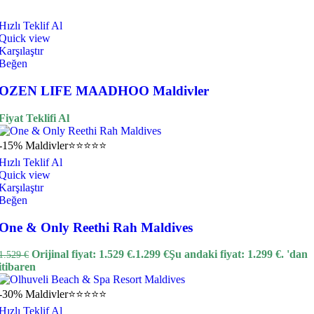
Hızlı Teklif Al
Quick view
Karşılaştır
Beğen
OZEN LIFE MAADHOO Maldivler
Fiyat Teklifi Al
-15%
Maldivler
⭐⭐⭐⭐⭐
Hızlı Teklif Al
Quick view
Karşılaştır
Beğen
One & Only Reethi Rah Maldives
Orijinal fiyat: 1.529 €.
1.299
€
Şu andaki fiyat: 1.299 €.
'dan
1.529
€
itibaren
-30%
Maldivler
⭐⭐⭐⭐⭐
Hızlı Teklif Al