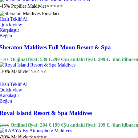
-45%
Popüler
Maldivler
⭐⭐⭐⭐⭐
Hızlı Teklif Al
Quick view
Karşılaştır
Beğen
Sheraton Maldives Full Moon Resort & Spa
Orijinal fiyat: 539 €.
299
€
Şu andaki fiyat: 299 €.
'dan itibare
539
€
-30%
Maldivler
⭐⭐⭐⭐⭐
Hızlı Teklif Al
Quick view
Karşılaştır
Beğen
Royal Island Resort & Spa Maldives
Orijinal fiyat: 284 €.
199
€
Şu andaki fiyat: 199 €.
'dan itibare
284
€
-20%
Maldivler
⭐⭐⭐⭐⭐