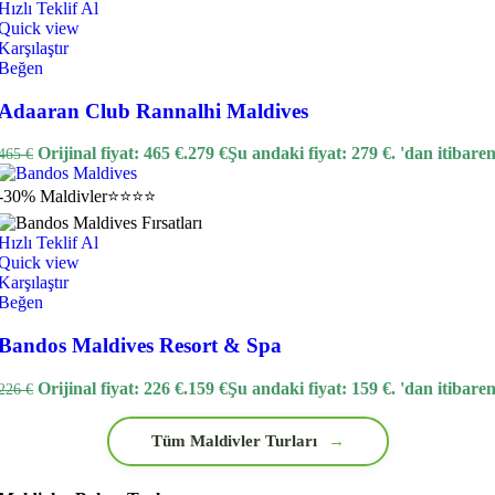
Hızlı Teklif Al
Quick view
Karşılaştır
Beğen
Adaaran Club Rannalhi Maldives
Orijinal fiyat: 465 €.
279
€
Şu andaki fiyat: 279 €.
'dan itibare
465
€
-30%
Maldivler
⭐⭐⭐⭐
Hızlı Teklif Al
Quick view
Karşılaştır
Beğen
Bandos Maldives Resort & Spa
Orijinal fiyat: 226 €.
159
€
Şu andaki fiyat: 159 €.
'dan itibare
226
€
Tüm Maldivler Turları
→