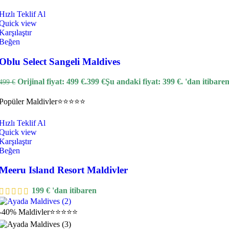
Hızlı Teklif Al
Quick view
Karşılaştır
Beğen
Oblu Select Sangeli Maldives
Orijinal fiyat: 499 €.
399
€
Şu andaki fiyat: 399 €.
'dan itibare
499
€
Popüler
Maldivler
⭐⭐⭐⭐⭐
Hızlı Teklif Al
Quick view
Karşılaştır
Beğen
Meeru Island Resort Maldivler
199
€
'dan itibaren
-40%
Maldivler
⭐⭐⭐⭐⭐