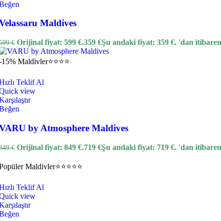
Beğen
Velassaru Maldives
Orijinal fiyat: 599 €.
359
€
Şu andaki fiyat: 359 €.
'dan itibare
599
€
-15%
Maldivler
⭐⭐⭐⭐
Hızlı Teklif Al
Quick view
Karşılaştır
Beğen
VARU by Atmosphere Maldives
Orijinal fiyat: 849 €.
719
€
Şu andaki fiyat: 719 €.
'dan itibare
849
€
Popüler
Maldivler
⭐⭐⭐⭐⭐
Hızlı Teklif Al
Quick view
Karşılaştır
Beğen