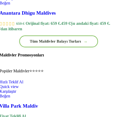
Beğen
Anantara Dhigu Maldives
Orijinal fiyat: 659 €.
459
€
Şu andaki fiyat: 459 €.
659
€
'dan itibaren
Tüm Maldivler Balayı Turları
→
Maldivler Promosyonları
Popüler
Maldivler
⭐⭐⭐⭐⭐
Hızlı Teklif Al
Quick view
Karşılaştır
Beğen
Villa Park Maldiv
Fiyat Teklifi Al