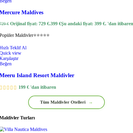
Beğen
Mercure Maldives
Orijinal fiyat: 729 €.
399
€
Şu andaki fiyat: 399 €.
'dan itibare
729
€
Popüler
Maldivler
⭐⭐⭐⭐⭐
Hızlı Teklif Al
Quick view
Karşılaştır
Beğen
Meeru Island Resort Maldivler
199
€
'dan itibaren
Tüm Maldivler Otelleri
→
Maldivler Turları