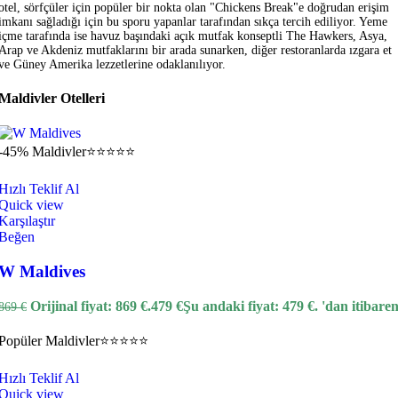
otel, sörfçüler için popüler bir nokta olan "Chickens Break"e doğrudan erişim
imkanı sağladığı için bu sporu yapanlar tarafından sıkça tercih ediliyor. Yeme
içme tarafında ise havuz başındaki açık mutfak konseptli The Hawkers, Asya,
Arap ve Akdeniz mutfaklarını bir arada sunarken, diğer restoranlarda ızgara et
ve Güney Amerika lezzetlerine odaklanılıyor.
Maldivler Otelleri
-45%
Maldivler
⭐⭐⭐⭐⭐
Hızlı Teklif Al
Quick view
Karşılaştır
Beğen
W Maldives
Orijinal fiyat: 869 €.
479
€
Şu andaki fiyat: 479 €.
'dan itibare
869
€
Popüler
Maldivler
⭐⭐⭐⭐⭐
Hızlı Teklif Al
Quick view