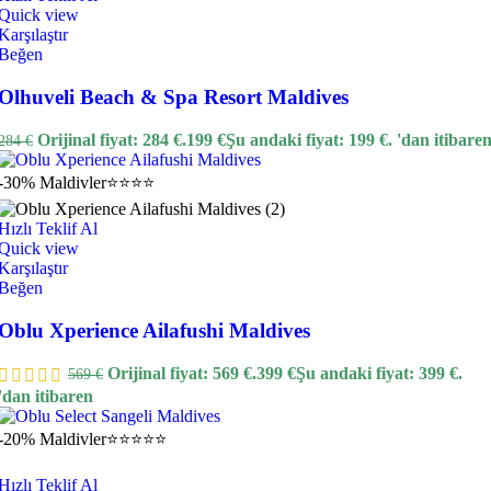
Quick view
Karşılaştır
Beğen
Olhuveli Beach & Spa Resort Maldives
Orijinal fiyat: 284 €.
199
€
Şu andaki fiyat: 199 €.
'dan itibare
284
€
-30%
Maldivler
⭐⭐⭐⭐
Hızlı Teklif Al
Quick view
Karşılaştır
Beğen
Oblu Xperience Ailafushi Maldives
Orijinal fiyat: 569 €.
399
€
Şu andaki fiyat: 399 €.
569
€
'dan itibaren
-20%
Maldivler
⭐⭐⭐⭐⭐
Hızlı Teklif Al