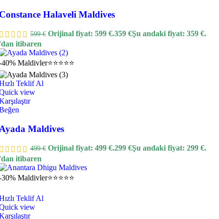
Constance Halaveli Maldives
Orijinal fiyat: 599 €.
359
€
Şu andaki fiyat: 359 €.
599
€
'dan itibaren
-40%
Maldivler
⭐⭐⭐⭐⭐
Hızlı Teklif Al
Quick view
Karşılaştır
Beğen
Ayada Maldives
Orijinal fiyat: 499 €.
299
€
Şu andaki fiyat: 299 €.
499
€
'dan itibaren
-30%
Maldivler
⭐⭐⭐⭐⭐
Hızlı Teklif Al
Quick view
Karşılaştır