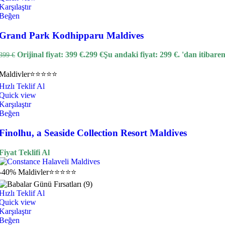
Karşılaştır
Beğen
Grand Park Kodhipparu Maldives
Orijinal fiyat: 399 €.
299
€
Şu andaki fiyat: 299 €.
'dan itibare
399
€
Maldivler
⭐⭐⭐⭐⭐
Hızlı Teklif Al
Quick view
Karşılaştır
Beğen
Finolhu, a Seaside Collection Resort Maldives
Fiyat Teklifi Al
-40%
Maldivler
⭐⭐⭐⭐⭐
Hızlı Teklif Al
Quick view
Karşılaştır
Beğen