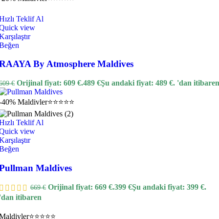
Hızlı Teklif Al
Quick view
Karşılaştır
Beğen
RAAYA By Atmosphere Maldives
Orijinal fiyat: 609 €.
489
€
Şu andaki fiyat: 489 €.
'dan itibare
609
€
-40%
Maldivler
⭐⭐⭐⭐⭐
Hızlı Teklif Al
Quick view
Karşılaştır
Beğen
Pullman Maldives
Orijinal fiyat: 669 €.
399
€
Şu andaki fiyat: 399 €.
669
€
'dan itibaren
Maldivler
⭐⭐⭐⭐⭐