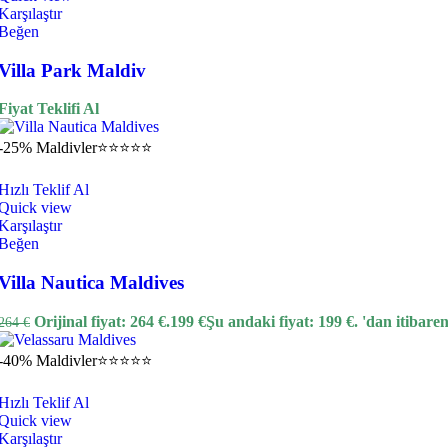
Karşılaştır
Beğen
Villa Park Maldiv
Fiyat Teklifi Al
-25%
Maldivler
⭐⭐⭐⭐⭐
Hızlı Teklif Al
Quick view
Karşılaştır
Beğen
Villa Nautica Maldives
Orijinal fiyat: 264 €.
199
€
Şu andaki fiyat: 199 €.
'dan itibare
264
€
-40%
Maldivler
⭐⭐⭐⭐⭐
Hızlı Teklif Al
Quick view
Karşılaştır