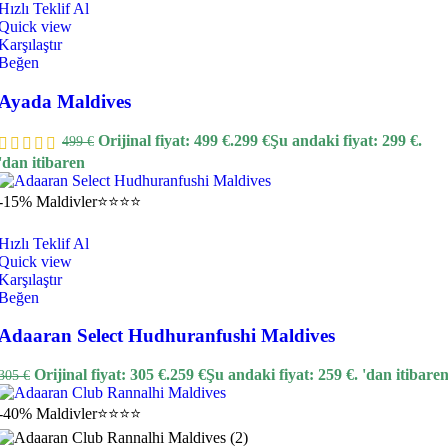
Hızlı Teklif Al
Quick view
Karşılaştır
Beğen
Ayada Maldives
Orijinal fiyat: 499 €.
299
€
Şu andaki fiyat: 299 €.
499
€
'dan itibaren
-15%
Maldivler
⭐⭐⭐⭐
Hızlı Teklif Al
Quick view
Karşılaştır
Beğen
Adaaran Select Hudhuranfushi Maldives
Orijinal fiyat: 305 €.
259
€
Şu andaki fiyat: 259 €.
'dan itibare
305
€
-40%
Maldivler
⭐⭐⭐⭐