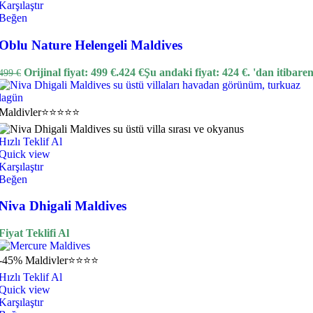
Karşılaştır
Beğen
Oblu Nature Helengeli Maldives
Orijinal fiyat: 499 €.
424
€
Şu andaki fiyat: 424 €.
'dan itibare
499
€
Maldivler
⭐⭐⭐⭐⭐
Hızlı Teklif Al
Quick view
Karşılaştır
Beğen
Niva Dhigali Maldives
Fiyat Teklifi Al
-45%
Maldivler
⭐⭐⭐⭐
Hızlı Teklif Al
Quick view
Karşılaştır