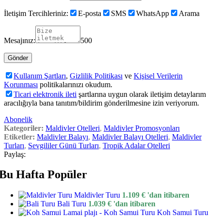
İletişim Tercihleriniz:
E-posta
SMS
WhatsApp
Arama
Mesajınız:
500
Kullanım Şartları
,
Gizlilik Politikası
ve
Kişisel Verilerin
Korunması
politikalarınızı okudum.
Ticari elektronik ileti
şartlarına uygun olarak iletişim detaylarım
aracılığıyla bana tanıtım/bildirim gönderilmesine izin veriyorum.
Abonelik
Kategoriler:
Maldivler Otelleri
,
Maldivler Promosyonları
Etiketler:
Maldivler Balayı
,
Maldivler Balayı Otelleri
,
Maldivler
Turları
,
Sevgililer Günü Turları
,
Tropik Adalar Otelleri
Paylaş:
Bu Hafta Popüler
Maldivler Turu
1.109
€
'dan itibaren
Bali Turu
1.039
€
'dan itibaren
Koh Samui Turu