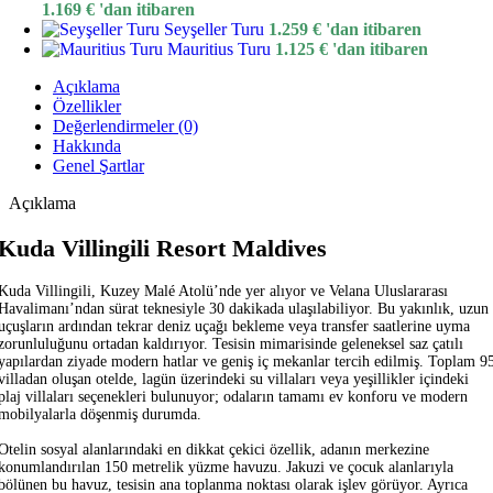
1.169
€
'dan itibaren
Seyşeller Turu
1.259
€
'dan itibaren
Mauritius Turu
1.125
€
'dan itibaren
Açıklama
Özellikler
Değerlendirmeler (0)
Hakkında
Genel Şartlar
Açıklama
Kuda Villingili Resort Maldives
Kuda Villingili, Kuzey Malé Atolü’nde yer alıyor ve Velana Uluslararası
Havalimanı’ndan sürat teknesiyle 30 dakikada ulaşılabiliyor. Bu yakınlık, uzun
uçuşların ardından tekrar deniz uçağı bekleme veya transfer saatlerine uyma
zorunluluğunu ortadan kaldırıyor. Tesisin mimarisinde geleneksel saz çatılı
yapılardan ziyade modern hatlar ve geniş iç mekanlar tercih edilmiş. Toplam 9
villadan oluşan otelde, lagün üzerindeki su villaları veya yeşillikler içindeki
plaj villaları seçenekleri bulunuyor; odaların tamamı ev konforu ve modern
mobilyalarla döşenmiş durumda.
Otelin sosyal alanlarındaki en dikkat çekici özellik, adanın merkezine
konumlandırılan 150 metrelik yüzme havuzu. Jakuzi ve çocuk alanlarıyla
bölünen bu havuz, tesisin ana toplanma noktası olarak işlev görüyor. Ayrıca