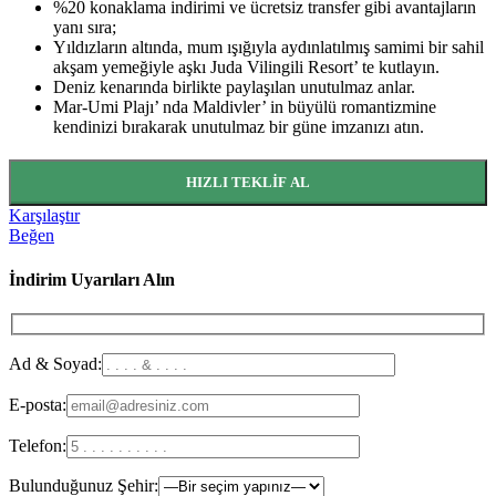
%20 konaklama indirimi ve ücretsiz transfer gibi avantajların
yanı sıra;
Yıldızların altında, mum ışığıyla aydınlatılmış samimi bir sahil
akşam yemeğiyle aşkı Juda Vilingili Resort’ te kutlayın.
Deniz kenarında birlikte paylaşılan unutulmaz anlar.
Mar-Umi Plajı’ nda Maldivler’ in büyülü romantizmine
kendinizi bırakarak unutulmaz bir güne imzanızı atın.
HIZLI TEKLIF AL
Karşılaştır
Beğen
İndirim Uyarıları Alın
Ad & Soyad:
E-posta:
Telefon:
Bulunduğunuz Şehir: