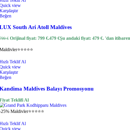
Hızlı Teklif Al
Quick view
Karşılaştır
Beğen
LUX South Ari Atoll Maldives
Orijinal fiyat: 799 €.
479
€
Şu andaki fiyat: 479 €.
'dan itibare
799
€
Maldivler
⭐⭐⭐⭐⭐
Hızlı Teklif Al
Quick view
Karşılaştır
Beğen
Kandima Maldives Balayı Promosyonu
Fiyat Teklifi Al
-25%
Maldivler
⭐⭐⭐⭐⭐
Hızlı Teklif Al
Quick view