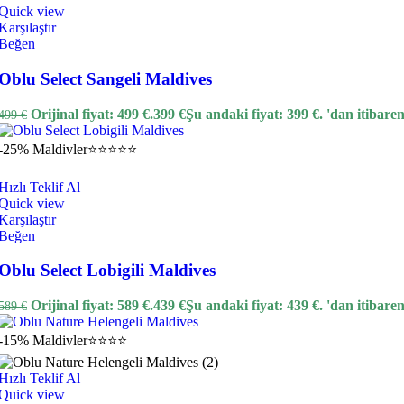
Quick view
Karşılaştır
Beğen
Oblu Select Sangeli Maldives
Orijinal fiyat: 499 €.
399
€
Şu andaki fiyat: 399 €.
'dan itibare
499
€
-25%
Maldivler
⭐⭐⭐⭐⭐
Hızlı Teklif Al
Quick view
Karşılaştır
Beğen
Oblu Select Lobigili Maldives
Orijinal fiyat: 589 €.
439
€
Şu andaki fiyat: 439 €.
'dan itibare
589
€
-15%
Maldivler
⭐⭐⭐⭐
Hızlı Teklif Al
Quick view