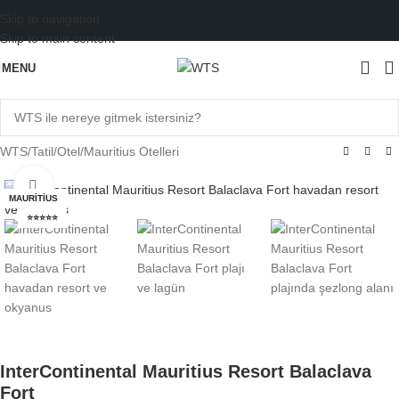
Skip to navigation
Skip to main content
MENU
WTS
/
Tatil
/
Otel
/
Mauritius Otelleri
Büyütmek için tıklayın
MAURITIUS
⭐⭐⭐⭐⭐
InterContinental Mauritius Resort Balaclava
Fort