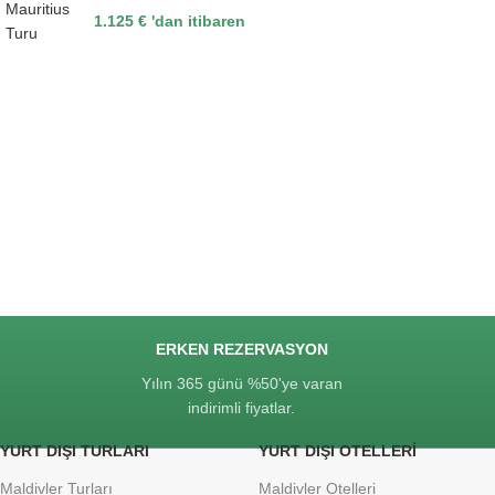
1.125
€
'dan itibaren
ERKEN REZERVASYON
Yılın 365 günü %50'ye varan
indirimli fiyatlar.
YURT DIŞI TURLARI
YURT DIŞI OTELLERI
Maldivler Turları
Maldivler Otelleri