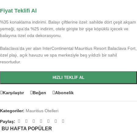
Fiyat Teklifi Al
%35 konaklama indirimi. Balayı çiftlerine özel: sahilde dört çeşit akşam
yemeği, spa’da %25 indirim, otele girişte bir şişe köpüklü içecek ve
balayına özel oda dekorasyonu.
Balaclava’da yer alan InterContinental Mauritius Resort Balaclava Fort,
özel plajı, açık havuzu ve spa merkeziyle beş yıldızlı bir sahil
resortudur.
HIZLI TEKLIF AL
Karşılaştır
Beğen
Abonelik
Kategoriler:
Mauritius Otelleri
Paylaş:
BU HAFTA POPÜLER