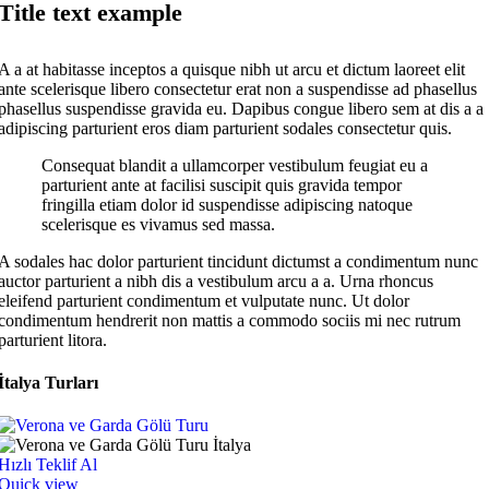
Title text example
A a at habitasse inceptos a quisque nibh ut arcu et dictum laoreet elit
ante scelerisque libero consectetur erat non a suspendisse ad phasellus
phasellus suspendisse gravida eu. Dapibus congue libero sem at dis a a
adipiscing parturient eros diam parturient sodales consectetur quis.
Consequat blandit a ullamcorper vestibulum feugiat eu a
parturient ante at facilisi suscipit quis gravida tempor
fringilla etiam dolor id suspendisse adipiscing natoque
scelerisque es vivamus sed massa.
A sodales hac dolor parturient tincidunt dictumst a condimentum nunc
auctor parturient a nibh dis a vestibulum arcu a a. Urna rhoncus
eleifend parturient condimentum et vulputate nunc. Ut dolor
condimentum hendrerit non mattis a commodo sociis mi nec rutrum
parturient litora.
İtalya Turları
Hızlı Teklif Al
Quick view