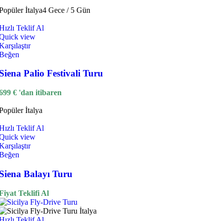
Popüler
İtalya
4 Gece / 5 Gün
Hızlı Teklif Al
Quick view
Karşılaştır
Beğen
Siena Palio Festivali Turu
699
€
'dan itibaren
Popüler
İtalya
Hızlı Teklif Al
Quick view
Karşılaştır
Beğen
Siena Balayı Turu
Fiyat Teklifi Al
Hızlı Teklif Al