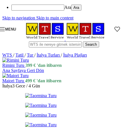
Ara
Skip to navigation
Skip to main content
MENU
Search
WTS
/
Tatil
/
Tur
/
İtalya Turları
/
İtalya Plajları
Rimini Turu
399
€
'dan itibaren
Ana Sayfaya Geri Dön
Maiori Turu
499
€
'dan itibaren
İtalya
3 Gece / 4 Gün