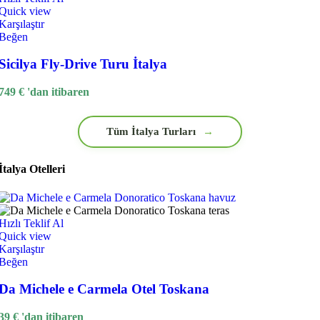
Quick view
Karşılaştır
Beğen
Sicilya Fly-Drive Turu İtalya
749
€
'dan itibaren
Tüm İtalya Turları
→
İtalya Otelleri
Hızlı Teklif Al
Quick view
Karşılaştır
Beğen
Da Michele e Carmela Otel Toskana
39
€
'dan itibaren