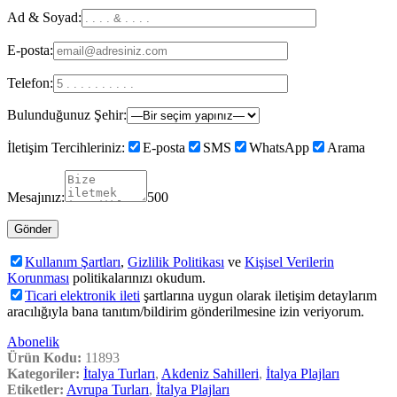
Ad & Soyad:
E-posta:
Telefon:
Bulunduğunuz Şehir:
İletişim Tercihleriniz:
E-posta
SMS
WhatsApp
Arama
Mesajınız:
500
Kullanım Şartları
,
Gizlilik Politikası
ve
Kişisel Verilerin
Korunması
politikalarınızı okudum.
Ticari elektronik ileti
şartlarına uygun olarak iletişim detaylarım
aracılığıyla bana tanıtım/bildirim gönderilmesine izin veriyorum.
Abonelik
Ürün Kodu:
11893
Kategoriler:
İtalya Turları
,
Akdeniz Sahilleri
,
İtalya Plajları
Etiketler:
Avrupa Turları
,
İtalya Plajları