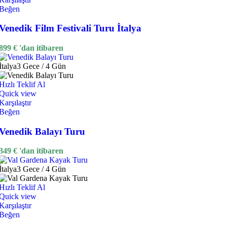
Beğen
Venedik Film Festivali Turu İtalya
899
€
'dan itibaren
İtalya
3 Gece / 4 Gün
Hızlı Teklif Al
Quick view
Karşılaştır
Beğen
Venedik Balayı Turu
349
€
'dan itibaren
İtalya
3 Gece / 4 Gün
Hızlı Teklif Al
Quick view
Karşılaştır
Beğen