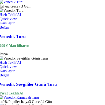
İtalya
2 Gece / 3 Gün
Hızlı Teklif Al
Quick view
Karşılaştır
Beğen
Venedik Turu
299
€
'dan itibaren
İtalya
Hızlı Teklif Al
Quick view
Karşılaştır
Beğen
Venedik Sevgililer Günü Turu
Fiyat Teklifi Al
-40%
Popüler
İtalya
3 Gece / 4 Gün