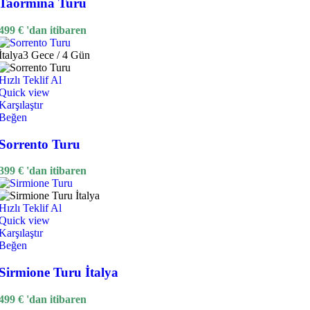
Taormina Turu
499
€
'dan itibaren
İtalya
3 Gece / 4 Gün
Hızlı Teklif Al
Quick view
Karşılaştır
Beğen
Sorrento Turu
399
€
'dan itibaren
Hızlı Teklif Al
Quick view
Karşılaştır
Beğen
Sirmione Turu İtalya
499
€
'dan itibaren