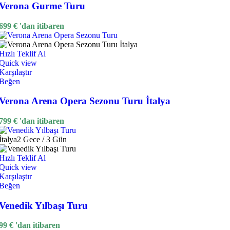
Verona Gurme Turu
699
€
'dan itibaren
Hızlı Teklif Al
Quick view
Karşılaştır
Beğen
Verona Arena Opera Sezonu Turu İtalya
799
€
'dan itibaren
İtalya
2 Gece / 3 Gün
Hızlı Teklif Al
Quick view
Karşılaştır
Beğen
Venedik Yılbaşı Turu
99
€
'dan itibaren