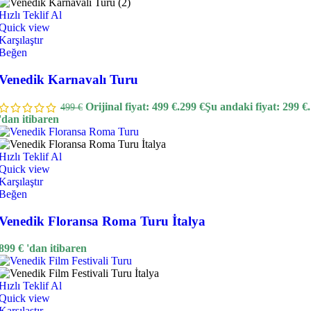
Hızlı Teklif Al
Quick view
Karşılaştır
Beğen
Venedik Karnavalı Turu
Orijinal fiyat: 499 €.
299
€
Şu andaki fiyat: 299 €.
499
€
'dan itibaren
Hızlı Teklif Al
Quick view
Karşılaştır
Beğen
Venedik Floransa Roma Turu İtalya
899
€
'dan itibaren
Hızlı Teklif Al
Quick view
Karşılaştır