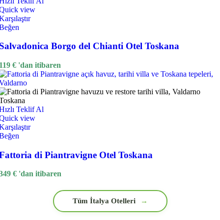
Hızlı Teklif Al
Quick view
Karşılaştır
Beğen
Salvadonica Borgo del Chianti Otel Toskana
119
€
'dan itibaren
Hızlı Teklif Al
Quick view
Karşılaştır
Beğen
Fattoria di Piantravigne Otel Toskana
349
€
'dan itibaren
Tüm İtalya Otelleri
→