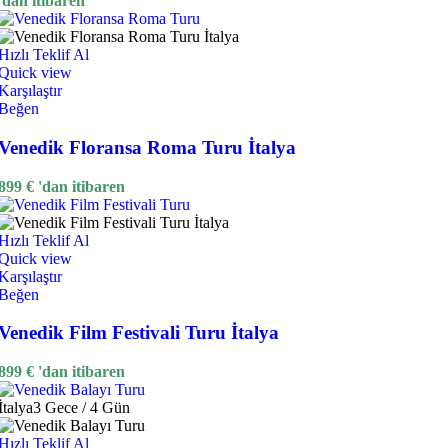
'dan itibaren
Hızlı Teklif Al
Quick view
Karşılaştır
Beğen
Venedik Floransa Roma Turu İtalya
899
€
'dan itibaren
Hızlı Teklif Al
Quick view
Karşılaştır
Beğen
Venedik Film Festivali Turu İtalya
899
€
'dan itibaren
İtalya
3 Gece / 4 Gün
Hızlı Teklif Al