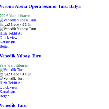
Verona Arena Opera Sezonu Turu İtalya
799
€
'dan itibaren
İtalya
2 Gece / 3 Gün
Hızlı Teklif Al
Quick view
Karşılaştır
Beğen
Venedik Yılbaşı Turu
99
€
'dan itibaren
İtalya
2 Gece / 3 Gün
Hızlı Teklif Al
Quick view
Karşılaştır
Beğen
Venedik Turu