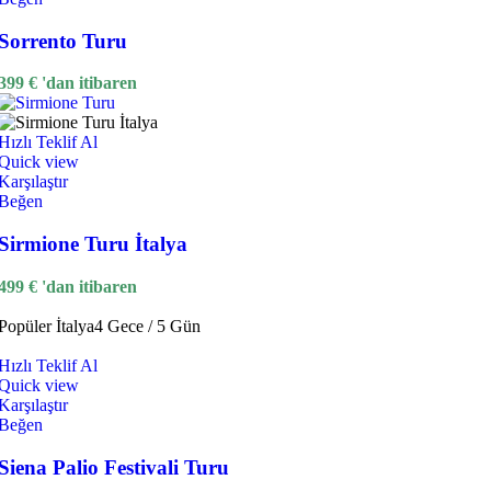
Sorrento Turu
399
€
'dan itibaren
Hızlı Teklif Al
Quick view
Karşılaştır
Beğen
Sirmione Turu İtalya
499
€
'dan itibaren
Popüler
İtalya
4 Gece / 5 Gün
Hızlı Teklif Al
Quick view
Karşılaştır
Beğen
Siena Palio Festivali Turu