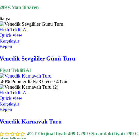
299
€
'dan itibaren
İtalya
Hızlı Teklif Al
Quick view
Karşılaştır
Beğen
Venedik Sevgililer Günü Turu
Fiyat Teklifi Al
-40%
Popüler
İtalya
3 Gece / 4 Gün
Hızlı Teklif Al
Quick view
Karşılaştır
Beğen
Venedik Karnavalı Turu
Orijinal fiyat: 499 €.
299
€
Şu andaki fiyat: 299 €.
499
€