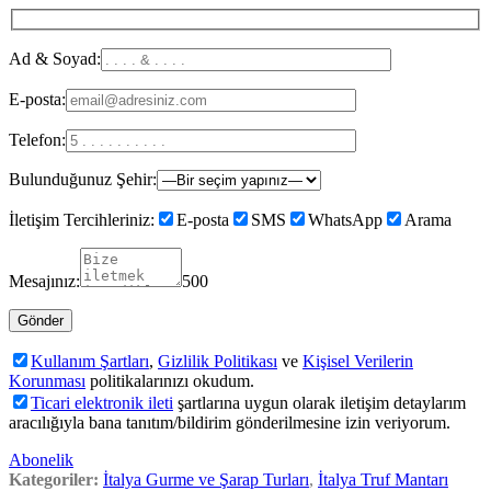
Ad & Soyad:
E-posta:
Telefon:
Bulunduğunuz Şehir:
İletişim Tercihleriniz:
E-posta
SMS
WhatsApp
Arama
Mesajınız:
500
Kullanım Şartları
,
Gizlilik Politikası
ve
Kişisel Verilerin
Korunması
politikalarınızı okudum.
Ticari elektronik ileti
şartlarına uygun olarak iletişim detaylarım
aracılığıyla bana tanıtım/bildirim gönderilmesine izin veriyorum.
Abonelik
Kategoriler:
İtalya Gurme ve Şarap Turları
,
İtalya Truf Mantarı