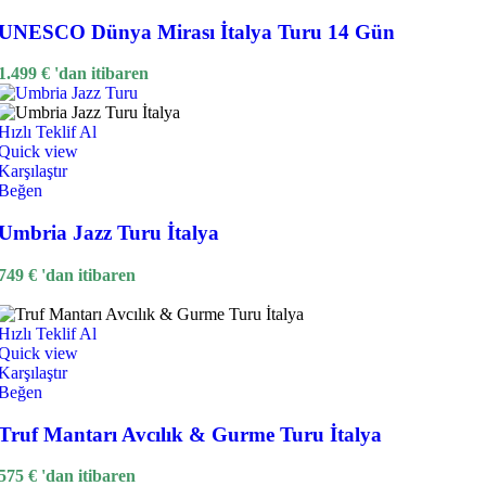
UNESCO Dünya Mirası İtalya Turu 14 Gün
1.499
€
'dan itibaren
Hızlı Teklif Al
Quick view
Karşılaştır
Beğen
Umbria Jazz Turu İtalya
749
€
'dan itibaren
Hızlı Teklif Al
Quick view
Karşılaştır
Beğen
Truf Mantarı Avcılık & Gurme Turu İtalya
575
€
'dan itibaren