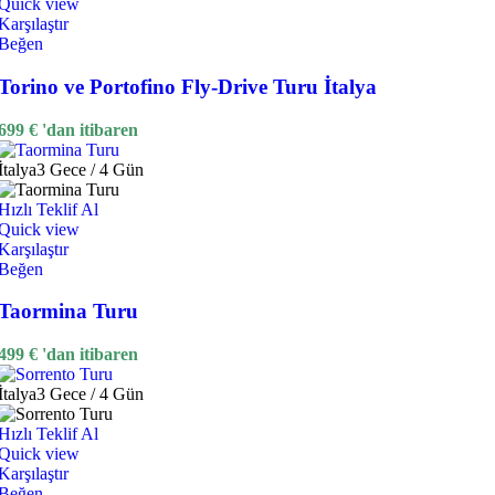
Quick view
Karşılaştır
Beğen
Torino ve Portofino Fly-Drive Turu İtalya
699
€
'dan itibaren
İtalya
3 Gece / 4 Gün
Hızlı Teklif Al
Quick view
Karşılaştır
Beğen
Taormina Turu
499
€
'dan itibaren
İtalya
3 Gece / 4 Gün
Hızlı Teklif Al
Quick view
Karşılaştır
Beğen