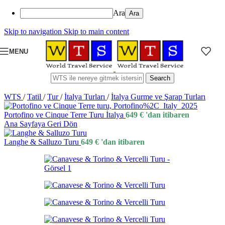
Ara
Skip to navigation
Skip to main content
MENU
Search
WTS
/
Tatil
/
Tur
/
İtalya Turları
/
İtalya Gurme ve Şarap Turları
Portofino ve Cinque Terre Turu İtalya
649
€
'dan itibaren
Ana Sayfaya Geri Dön
Langhe & Salluzo Turu
649
€
'dan itibaren