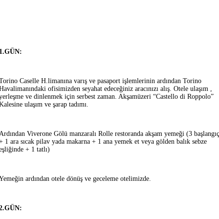
1.GÜN:
Torino Caselle H.limanına varış ve pasaport işlemlerinin ardından Torino
Havalimanındaki ofisimizden seyahat edeceğiniz aracınızı alış. Otele ulaşım ,
yerleşme ve dinlenmek için serbest zaman. Akşamüzeri “Castello di Roppolo”
Kalesine ulaşım ve şarap tadımı.
Ardından Viverone Gölü manzaralı Rolle restoranda akşam yemeği (3 başlangı
+ 1 ara sıcak pilav yada makarna + 1 ana yemek et veya gölden balık sebze
eşliğinde + 1 tatlı)
Yemeğin ardından otele dönüş ve geceleme otelimizde.
2.GÜN: