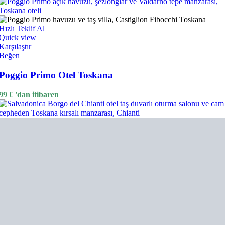
Hızlı Teklif Al
Quick view
Karşılaştır
Beğen
Poggio Primo Otel Toskana
99
€
'dan itibaren
Hızlı Teklif Al
Quick view
Karşılaştır
Beğen
Salvadonica Borgo del Chianti Otel Toskana
119
€
'dan itibaren