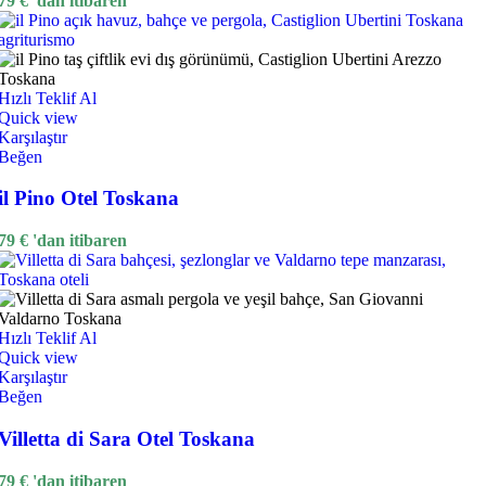
79
€
'dan itibaren
Hızlı Teklif Al
Quick view
Karşılaştır
Beğen
il Pino Otel Toskana
79
€
'dan itibaren
Hızlı Teklif Al
Quick view
Karşılaştır
Beğen
Villetta di Sara Otel Toskana
79
€
'dan itibaren