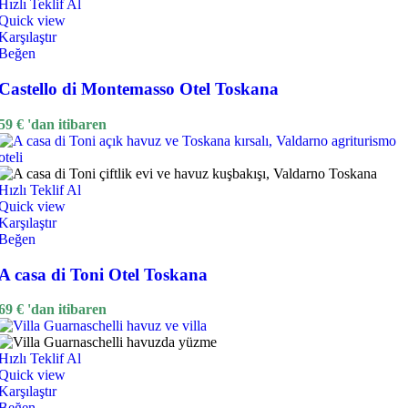
Hızlı Teklif Al
Quick view
Karşılaştır
Beğen
Castello di Montemasso Otel Toskana
59
€
'dan itibaren
Hızlı Teklif Al
Quick view
Karşılaştır
Beğen
A casa di Toni Otel Toskana
69
€
'dan itibaren
Hızlı Teklif Al
Quick view
Karşılaştır
Beğen