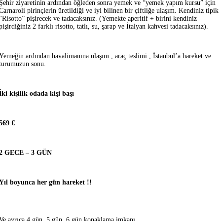
Şehir ziyaretinin ardından öğleden sonra yemek ve “yemek yapım kursu” için
Carnaroli pirinçlerin üretildiği ve iyi bilinen bir çiftliğe ulaşım. Kendiniz tipik
“Risotto” pişirecek ve tadacaksınız. (Yemekte aperitif + birini kendiniz
pişirdiğiniz 2 farklı risotto, tatlı, su, şarap ve İtalyan kahvesi tadacaksınız).
Yemeğin ardından havalimanına ulaşım , araç teslimi , İstanbul’a hareket ve
turumuzun sonu.
İki kişilik odada kişi başı
569 €
2 GECE – 3 GÜN
Yıl boyunca her gün hareket !!
Ve ayrıca 4 gün, 5 gün, 6 gün konaklama imkanı