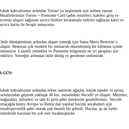
Sabah kahvaltısının ardından Torino’yu keşfetmek için serbest zaman.
Misafirlerimize Torino + Piemonte Card (şehir müzeleri, kaleleri giriş ve
ücretsiz ulaşım sağlayan ayrıca bisiklet kiralamada indirim sağlayan kart) ve
ayrıca harita ile broşür sunuyoruz.
Otele dönüşümüzün ardından akşam yemeği için Santa Maria Restoran’a
ulaşım. Restoran çok modern bir mimaride düzenlenmiş bir kilisenin içinde
bulunuyor. Lezzetli yemekler ve Piemonte bölgesinin en iyi şarapları sizi
bekliyor. Yemeğin ardından otele dönüş ve geceleme otelimizde.
3.GÜN:
Sabah kahvaltısının ardından erken saatlerde ağaçlar, küçük tepeler ve pirinç
tarlalarından geçerek yaklaşık 40 km. mesafedeki Vercelli’ye ulaşım. Müzeleri,
mağazaları, kiliseleri ve tabi ki şirin şehir merkezini gezebilirsiniz. Vercelli
ortaçağda kuzey Avrupa ve Roma’dan yapılan hacılık seyahatleri için
misafirperverlik şehri olarak çok önemli bir şehirdi. Hacılar, şu an farklı
müzelerde korunan bir çok eser bırakmışlardır.