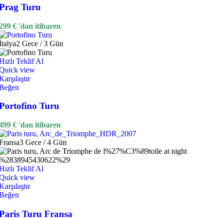
Prag Turu
299
€
'dan itibaren
İtalya
2 Gece / 3 Gün
Hızlı Teklif Al
Quick view
Karşılaştır
Beğen
Portofino Turu
499
€
'dan itibaren
Fransa
3 Gece / 4 Gün
Hızlı Teklif Al
Quick view
Karşılaştır
Beğen
Paris Turu Fransa