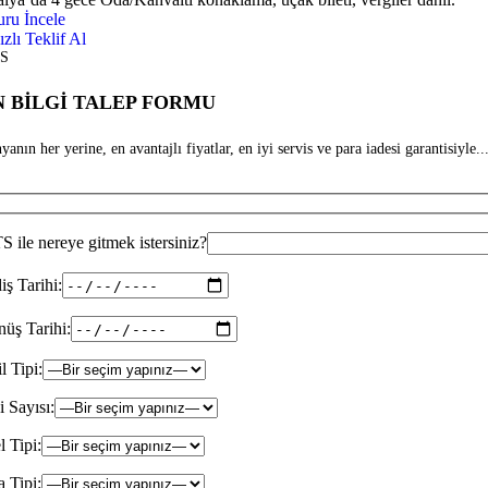
uru İncele
ızlı Teklif Al
S
 BİLGİ TALEP FORMU
anın her yerine, en avantajlı fiyatlar, en iyi servis ve para iadesi garantisiyle...
 ile nereye gitmek istersiniz?
iş Tarihi:
üş Tarihi:
il Tipi:
i Sayısı:
l Tipi:
 Tipi: