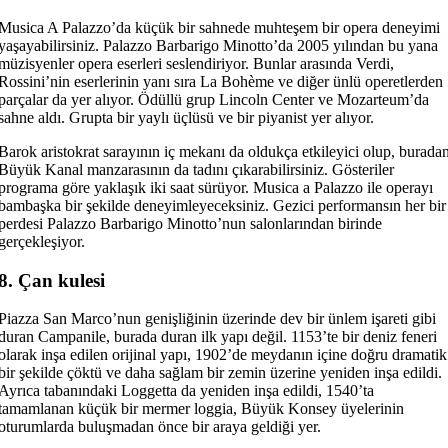
Musica A Palazzo’da küçük bir sahnede muhteşem bir opera deneyimi
yaşayabilirsiniz. Palazzo Barbarigo Minotto’da 2005 yılından bu yana
müzisyenler opera eserleri seslendiriyor. Bunlar arasında Verdi,
Rossini’nin eserlerinin yanı sıra La Bohème ve diğer ünlü operetlerden
parçalar da yer alıyor. Ödüllü grup Lincoln Center ve Mozarteum’da
sahne aldı. Grupta bir yaylı üçlüsü ve bir piyanist yer alıyor.
Barok aristokrat sarayının iç mekanı da oldukça etkileyici olup, burada
Büyük Kanal manzarasının da tadını çıkarabilirsiniz. Gösteriler
programa göre yaklaşık iki saat sürüyor. Musica a Palazzo ile operayı
bambaşka bir şekilde deneyimleyeceksiniz. Gezici performansın her bir
perdesi Palazzo Barbarigo Minotto’nun salonlarından birinde
gerçekleşiyor.
8. Çan kulesi
Piazza San Marco’nun genişliğinin üzerinde dev bir ünlem işareti gibi
duran Campanile, burada duran ilk yapı değil. 1153’te bir deniz feneri
olarak inşa edilen orijinal yapı, 1902’de meydanın içine doğru dramatik
bir şekilde çöktü ve daha sağlam bir zemin üzerine yeniden inşa edildi.
Ayrıca tabanındaki Loggetta da yeniden inşa edildi, 1540’ta
tamamlanan küçük bir mermer loggia, Büyük Konsey üyelerinin
oturumlarda buluşmadan önce bir araya geldiği yer.