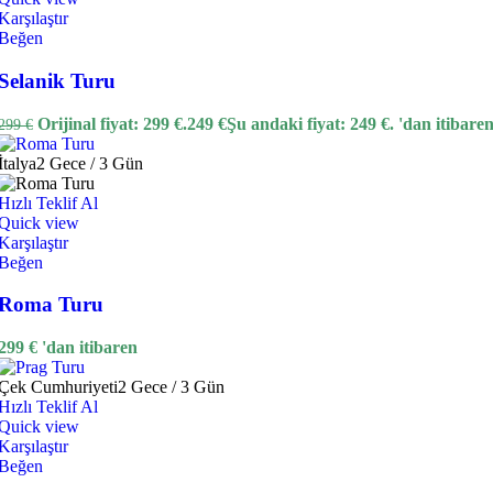
Karşılaştır
Beğen
Selanik Turu
Orijinal fiyat: 299 €.
249
€
Şu andaki fiyat: 249 €.
'dan itibare
299
€
İtalya
2 Gece / 3 Gün
Hızlı Teklif Al
Quick view
Karşılaştır
Beğen
Roma Turu
299
€
'dan itibaren
Çek Cumhuriyeti
2 Gece / 3 Gün
Hızlı Teklif Al
Quick view
Karşılaştır
Beğen