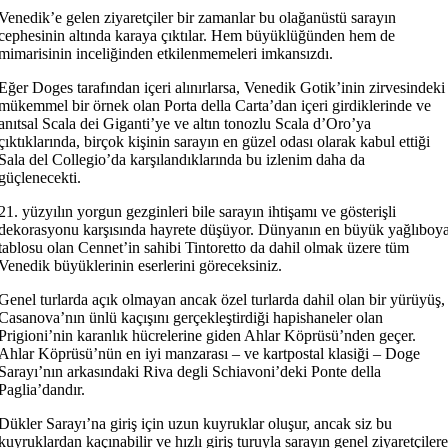
Venedik’e gelen ziyaretçiler bir zamanlar bu olağanüstü sarayın
cephesinin altında karaya çıktılar. Hem büyüklüğünden hem de
mimarisinin inceliğinden etkilenmemeleri imkansızdı.
Eğer Doges tarafından içeri alınırlarsa, Venedik Gotik’inin zirvesindeki
mükemmel bir örnek olan Porta della Carta’dan içeri girdiklerinde ve
anıtsal Scala dei Giganti’ye ve altın tonozlu Scala d’Oro’ya
çıktıklarında, birçok kişinin sarayın en güzel odası olarak kabul ettiği
Sala del Collegio’da karşılandıklarında bu izlenim daha da
güçlenecekti.
21. yüzyılın yorgun gezginleri bile sarayın ihtişamı ve gösterişli
dekorasyonu karşısında hayrete düşüyor. Dünyanın en büyük yağlıboy
tablosu olan Cennet’in sahibi Tintoretto da dahil olmak üzere tüm
Venedik büyüklerinin eserlerini göreceksiniz.
Genel turlarda açık olmayan ancak özel turlarda dahil olan bir yürüyüş,
Casanova’nın ünlü kaçışını gerçekleştirdiği hapishaneler olan
Prigioni’nin karanlık hücrelerine giden Ahlar Köprüsü’nden geçer.
Ahlar Köprüsü’nün en iyi manzarası – ve kartpostal klasiği – Doge
Sarayı’nın arkasındaki Riva degli Schiavoni’deki Ponte della
Paglia’dandır.
Dükler Sarayı’na giriş için uzun kuyruklar oluşur, ancak siz bu
kuyruklardan kaçınabilir ve hızlı giriş turuyla sarayın genel ziyaretçilere