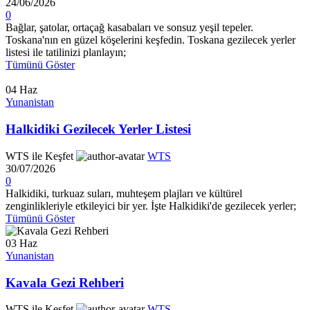
24/06/2026
0
Bağlar, şatolar, ortaçağ kasabaları ve sonsuz yeşil tepeler.
Toskana'nın en güzel köşelerini keşfedin. Toskana gezilecek yerler
listesi ile tatilinizi planlayın;
Tümünü Göster
04
Haz
Yunanistan
Halkidiki Gezilecek Yerler Listesi
WTS ile Keşfet
WTS
30/07/2026
0
Halkidiki, turkuaz suları, muhteşem plajları ve kültürel
zenginlikleriyle etkileyici bir yer. İşte Halkidiki'de gezilecek yerler;
Tümünü Göster
03
Haz
Yunanistan
Kavala Gezi Rehberi
WTS ile Keşfet
WTS