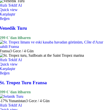
Hızlı Teklif Al
Quick view
Karşılaştır
Beğen
Venedik Turu
299
€
'dan itibaren
Fransa
3 Gece / 4 Gün
Hızlı Teklif Al
Quick view
Karşılaştır
Beğen
St. Tropez Turu Fransa
399
€
'dan itibaren
-17%
Yunanistan
3 Gece / 4 Gün
Hızlı Teklif Al
Quick view