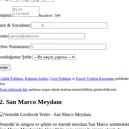
ajınız:
Karakter:
500
nız & Soyadınız:
osta:
efon Numaranız:
unduğunuz Şehir:
Gizlilik Politikası
,
Kullanım Şartları
,
Çerez Politikası
ve
Kişisel Verilerin Korunması
politikalar
dum.
Ticari elektronik ileti
şartlarına uygun olarak tarafıma tanıtım/bildirim gönderebilirsiniz.
2. San Marco Meydanı
Venedik’in simgesi ve şehrin en önemli meydanı San Marco semtindeki