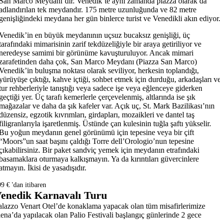
San Marco Meydanı’dır. Venedik’te aynı zamanda piazza olarak da
adlandırılan tek meydandır. 175 metre uzunluğunda ve 82 metre
genişliğindeki meydana her gün binlerce turist ve Venedikli akın ediyor
Venedik’in en büyük meydanının uçsuz bucaksız genişliği, üç
tarafındaki mimarisinin zarif tekdüzeliğiyle bir araya getiriliyor ve
neredeyse samimi bir görünüme kavuşturuluyor. Ancak mimari
zarafetinden daha çok, San Marco Meydanı (Piazza San Marco)
Venedik’in buluşma noktası olarak seviliyor, herkesin toplandığı,
yürüyüşe çıktığı, kahve içtiği, sohbet etmek için durduğu, arkadaşları v
tur rehberleriyle tanıştığı veya sadece işe veya eğlenceye giderken
geçtiği yer. Üç tarafı kemerlerle çerçevelenmiş, altlarında ise şık
mağazalar ve daha da şık kafeler var. Açık uç, St. Mark Bazilikası’nın
düzensiz, egzotik kıvrımları, girdapları, mozaikleri ve dantel taş
filigranlarıyla işaretlenmiş. Üstünde çan kulesinin tuğla şaftı yükselir.
Bu yoğun meydanın genel görünümü için tepesine veya bir çift
“Moors”un saat başını çaldığı Torre dell’Orologio’nun tepesine
çıkabilirsiniz. Bir paket sandviç yemek için meydanın etrafındaki
basamaklara oturmaya kalkışmayın. Ya da kırıntıları güvercinlere
atmayın. İkisi de yasadışıdır.
9 € 'dan itibaren
enedik Karnavalı Turu
alazzo Venart Otel’de konaklama yapacak olan tüm misafirlerimize
iena’da yapılacak olan Palio Festivali başlangıç günlerinde 2 gece