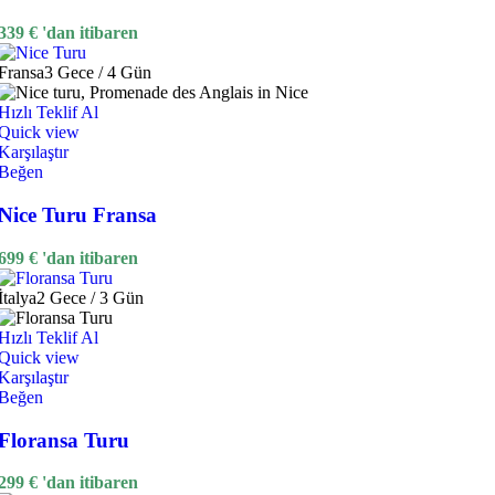
339
€
'dan itibaren
Fransa
3 Gece / 4 Gün
Hızlı Teklif Al
Quick view
Karşılaştır
Beğen
Nice Turu Fransa
699
€
'dan itibaren
İtalya
2 Gece / 3 Gün
Hızlı Teklif Al
Quick view
Karşılaştır
Beğen
Floransa Turu
299
€
'dan itibaren