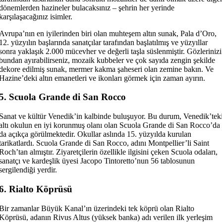
dönemlerden hazineler bulacaksınız – şehrin her yerinde
karşılaşacağınız isimler.
Avrupa’nın en iyilerinden biri olan muhteşem altın sunak, Pala d’Oro,
12. yüzyılın başlarında sanatçılar tarafından başlatılmış ve yüzyıllar
sonra yaklaşık 2.000 mücevher ve değerli taşla süslenmiştir. Gözlerinizi
bundan ayırabilirseniz, mozaik kubbeler ve çok sayıda zengin şekilde
dekore edilmiş sunak, mermer kakma şaheseri olan zemine bakın. Ve
Hazine’deki altın emanetleri ve ikonları görmek için zaman ayırın.
5. Scuola Grande di San Rocco
Sanat ve kültür Venedik’in kalbinde buluşuyor. Bu durum, Venedik’tek
altı okulun en iyi korunmuş olanı olan Scuola Grande di San Rocco’da
da açıkça görülmektedir. Okullar aslında 15. yüzyılda kurulan
tarikatlardı. Scuola Grande di San Rocco, adını Montpellier’li Saint
Roch’tan almıştır. Ziyaretçilerin özellikle ilgisini çeken Scuola odaları,
sanatçı ve kardeşlik üyesi Jacopo Tintoretto’nun 56 tablosunun
sergilendiği yerdir.
6. Rialto Köprüsü
Bir zamanlar Büyük Kanal’ın üzerindeki tek köprü olan Rialto
Köprüsü, adanın Rivus Altus (yüksek banka) adı verilen ilk yerleşim