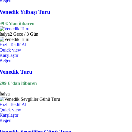
Beğen
Venedik Yılbaşı Turu
99
€
'dan itibaren
İtalya
2 Gece / 3 Gün
Hızlı Teklif Al
Quick view
Karşılaştır
Beğen
Venedik Turu
299
€
'dan itibaren
İtalya
Hızlı Teklif Al
Quick view
Karşılaştır
Beğen
Venedik Sevgililer Günü Turu