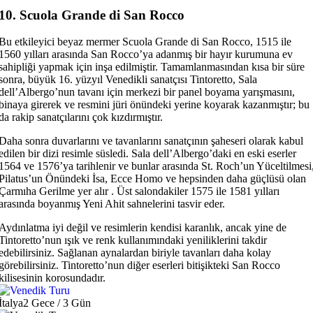
10. Scuola Grande di San Rocco
Bu etkileyici beyaz mermer Scuola Grande di San Rocco, 1515 ile
1560 yılları arasında San Rocco’ya adanmış bir hayır kurumuna ev
sahipliği yapmak için inşa edilmiştir. Tamamlanmasından kısa bir süre
sonra, büyük 16. yüzyıl Venedikli sanatçısı Tintoretto, Sala
dell’Albergo’nun tavanı için merkezi bir panel boyama yarışmasını,
binaya girerek ve resmini jüri önündeki yerine koyarak kazanmıştır; bu
da rakip sanatçılarını çok kızdırmıştır.
Daha sonra duvarlarını ve tavanlarını sanatçının şaheseri olarak kabul
edilen bir dizi resimle süsledi. Sala dell’Albergo’daki en eski eserler
1564 ve 1576’ya tarihlenir ve bunlar arasında St. Roch’un Yüceltilmesi
Pilatus’un Önündeki İsa, Ecce Homo ve hepsinden daha güçlüsü olan
Çarmıha Gerilme yer alır . Üst salondakiler 1575 ile 1581 yılları
arasında boyanmış Yeni Ahit sahnelerini tasvir eder.
Aydınlatma iyi değil ve resimlerin kendisi karanlık, ancak yine de
Tintoretto’nun ışık ve renk kullanımındaki yeniliklerini takdir
edebilirsiniz. Sağlanan aynalardan biriyle tavanları daha kolay
görebilirsiniz. Tintoretto’nun diğer eserleri bitişikteki San Rocco
kilisesinin korosundadır.
İtalya
2 Gece / 3 Gün