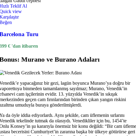
Hızlı Teklif Al
Quick view
Karşılaştır
Beğen
Barcelona Turu
399
€
'dan itibaren
Bonus: Murano ve Burano Adaları
Venedik’e yapacağınız bir gezi, lagün boyunca Murano’ya doğru bir
vaporettoya binmeden tamamlanmış sayılmaz; Murano, Venedik’in
efsanevi cam işçilerinin evidir. 13. yüzyılda Venedik’in sıkışık
merkezinden geçen cam fırınlarından birinden çıkan yangın riskini
azaltma umuduyla buraya gönderilmişlerdi.
Ya da öyle iddia ediyorlardı. Aynı şekilde, cam üflemenin sırlarını
Venedik tekelinde tutmak da olasıydı. Venedikliler için bu, 1454’te
Onlu Konsey’in şu kararıyla önemsiz bir konu değildi: “Bir cam üflem
ustası becerisini Cumhuriyet’in zararına başka bir ülkeye götürürse geri