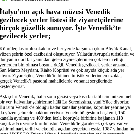
İtalya’nın açık hava müzesi Venedik
gezilecek yerler listesi ile ziyaretçilerine
birçok güzellik sunuyor. İşte Venedik’te
gezilecek yerler;
Köprüler, kıvrımlı sokaklar ve her yerde karşınıza çıkan Büyük Kanal,
yüzen şehrin özel cazibesini oluşturuyor. Yıllardır Avrupalı ​​turistlerin v
dünyanın dört bir yanından gelen ziyaretçilerin en çok tercih ettiği
yerlerden biri olması boşuna değil. Venedik gezilecek yerler arasında
San Marco Meydanı, Rialto Köprüsü ve çok sayıda küçük ada yer
alıyor. Ziyaretçiler, Venedik’in bilinen turistik yerlerinden uzakta,
gerçek Venedik’i pastoral mahallelerde ve sanat sergilerinde
keşfediyorlar.
Aşk şehri Venedik, hafta sonu gezisi veya kısa bir tatil için mükemmel
bir yer. İtalyanlar şehirlerine hâlâ La Serenissima, yani Yüce diyorlar.
Bu isim Venedik’e olduğu kadar kanallar şehrine, köprüler şehrine ya
da yüzen şehre de hakkını veriyor. Veneto bölgesinin başkenti, 150
kanalla ayrılmış ve 400’den fazla köprüyle birbirine bağlanan 118
küçük ada üzerine kurulmuştur. Venedik’te görülecek çok şey var ve
şehir mimari, tarihi ve ekolojik açıdan gerçekten eşsiz. 1987 yılından b