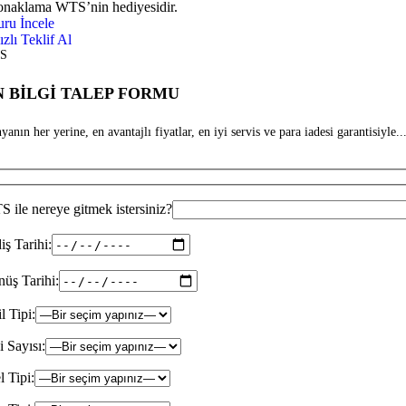
onaklama WTS’nin hediyesidir.
uru İncele
ızlı Teklif Al
S
 BİLGİ TALEP FORMU
anın her yerine, en avantajlı fiyatlar, en iyi servis ve para iadesi garantisiyle...
 ile nereye gitmek istersiniz?
iş Tarihi:
üş Tarihi:
il Tipi:
i Sayısı:
l Tipi: