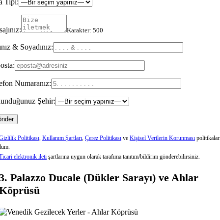
 Tipi:
ajınız:
Karakter:
500
nız & Soyadınız:
osta:
efon Numaranız:
unduğunuz Şehir:
Gizlilik Politikası
,
Kullanım Şartları
,
Çerez Politikası
ve
Kişisel Verilerin Korunması
politikalar
dum.
Ticari elektronik ileti
şartlarına uygun olarak tarafıma tanıtım/bildirim gönderebilirsiniz.
3. Palazzo Ducale (Dükler Sarayı) ve Ahlar
Köprüsü