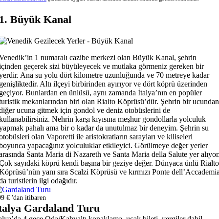
1. Büyük Kanal
Venedik’in 1 numaralı cazibe merkezi olan Büyük Kanal, şehrin
içinden geçerek sizi büyüleyecek ve mutlaka görmeniz gereken bir
yerdir. Ana su yolu dört kilometre uzunluğunda ve 70 metreye kadar
genişliktedir. Altı ilçeyi birbirinden ayırıyor ve dört köprü üzerinden
geçiyor. Bunlardan en ünlüsü, aynı zamanda İtalya’nın en popüler
turistik mekanlarından biri olan Rialto Köprüsü’dür. Şehrin bir ucundan
diğer ucuna gitmek için gondol ve deniz otobüslerini de
kullanabilirsiniz. Nehrin karşı kıyısına meşhur gondollarla yolculuk
yapmak pahalı ama bir o kadar da unutulmaz bir deneyim. Şehrin su
otobüsleri olan Vaporetti ile aristokratların sarayları ve kiliseleri
boyunca yapacağınız yolculuklar etkileyici. Görülmeye değer yerler
arasında Santa Maria di Nazareth ve Santa Maria della Salute yer alıyor
Çok sayıdaki köprü kendi başına bir geziye değer. Dünyaca ünlü Rialto
Köprüsü’nün yanı sıra Scalzi Köprüsü ve kırmızı Ponte dell’Accademi
da turistlerin ilgi odağıdır.
9 € 'dan itibaren
talya Gardaland Turu
talya’da 4 gece Oda/Kahvaltı konaklama, uçak bileti, vergiler dahil.