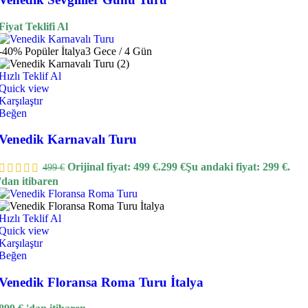
Fiyat Teklifi Al
-40%
Popüler
İtalya
3 Gece / 4 Gün
Hızlı Teklif Al
Quick view
Karşılaştır
Beğen
Venedik Karnavalı Turu
Orijinal fiyat: 499 €.
299
€
Şu andaki fiyat: 299 €.
499
€
'dan itibaren
Hızlı Teklif Al
Quick view
Karşılaştır
Beğen
Venedik Floransa Roma Turu İtalya