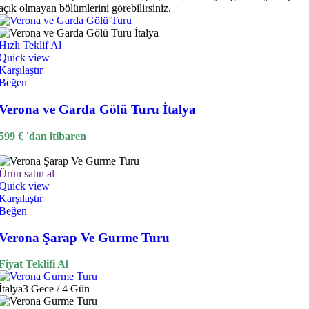
açık olmayan bölümlerini görebilirsiniz.
Hızlı Teklif Al
Quick view
Karşılaştır
Beğen
Verona ve Garda Gölü Turu İtalya
599
€
'dan itibaren
Ürün satın al
Quick view
Karşılaştır
Beğen
Verona Şarap Ve Gurme Turu
Fiyat Teklifi Al
İtalya
3 Gece / 4 Gün