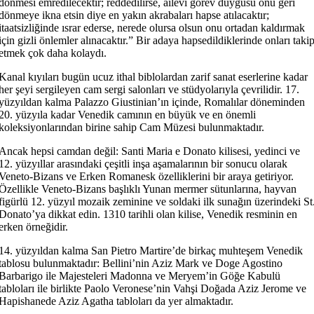
dönmesi emredilecektir; reddedilirse, ailevi görev duygusu onu geri
dönmeye ikna etsin diye en yakın akrabaları hapse atılacaktır;
itaatsizliğinde ısrar ederse, nerede olursa olsun onu ortadan kaldırmak
için gizli önlemler alınacaktır.” Bir adaya hapsedildiklerinde onları taki
etmek çok daha kolaydı.
Kanal kıyıları bugün ucuz ithal biblolardan zarif sanat eserlerine kadar
her şeyi sergileyen cam sergi salonları ve stüdyolarıyla çevrilidir. 17.
yüzyıldan kalma Palazzo Giustinian’ın içinde, Romalılar döneminden
20. yüzyıla kadar Venedik camının en büyük ve en önemli
koleksiyonlarından birine sahip Cam Müzesi bulunmaktadır.
Ancak hepsi camdan değil: Santi Maria e Donato kilisesi, yedinci ve
12. yüzyıllar arasındaki çeşitli inşa aşamalarının bir sonucu olarak
Veneto-Bizans ve Erken Romanesk özelliklerini bir araya getiriyor.
Özellikle Veneto-Bizans başlıklı Yunan mermer sütunlarına, hayvan
figürlü 12. yüzyıl mozaik zeminine ve soldaki ilk sunağın üzerindeki St
Donato’ya dikkat edin. 1310 tarihli olan kilise, Venedik resminin en
erken örneğidir.
14. yüzyıldan kalma San Pietro Martire’de birkaç muhteşem Venedik
tablosu bulunmaktadır: Bellini’nin Aziz Mark ve Doge Agostino
Barbarigo ile Majesteleri Madonna ve Meryem’in Göğe Kabulü
tabloları ile birlikte Paolo Veronese’nin Vahşi Doğada Aziz Jerome ve
Hapishanede Aziz Agatha tabloları da yer almaktadır.