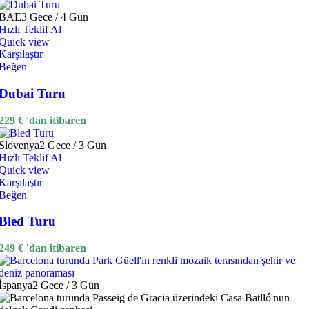
BAE
3 Gece / 4 Gün
Hızlı Teklif Al
Quick view
Karşılaştır
Beğen
Dubai Turu
229
€
'dan itibaren
Slovenya
2 Gece / 3 Gün
Hızlı Teklif Al
Quick view
Karşılaştır
Beğen
Bled Turu
249
€
'dan itibaren
İspanya
2 Gece / 3 Gün