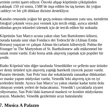
yerinin yerini işaret ediyor. Önceki ahşap köprünün çöküşünden
yaklaşık 150 yıl sonra, 1588’de inşa edilen bu taş kemer, iki yoğun
caddeyi ve bir çift dükkan dizisini destekliyor.
Kanalın ortasında yoğun bir geçiş noktası olmasının yanı sıra, turistlerin
fotoğraf çekmek veya poz vermek için tercih ettiği, ayrıca sürekli
altından geçen tekneleri izlemek için de tercih edilen bir noktadır.
Köprünün San Marco ucuna yakın olan San Bartolomeo kilisesi,
burada kanala sınır olan Fondaco dei Tedeschi’de (Alman Emtia
Borsası) yaşayan ve çalışan Alman tüccarların kilisesiydi. Palma the
Younger’ın The Martyrdom of St. Bartholomew adlı mükemmel bir
sunak resmi vardır. Eski borsa artık alışveriş yapmak için popüler bir
yerdir.
Rialto Köprüsü’nün diğer tarafında Venedikliler ve şeflerin taze ürünler
ve deniz ürünleri için alışveriş yaptığı hareketli yiyecek pazarı vardır.
Pazarın ötesinde, San Polo’nun dar sokaklarında zanaatkar dükkanları
ve maske yapım stüdyoları vardır, Venedik’teki alışveriş için en iyi
yerlerden biridir. Ayrıca San Marco’ya yakın olanlar kadar turist dolu
olmayan yemek yerleri de bulacaksınız. Venedik’i çocuklarla ziyaret
ediyorsanız, San Polo’daki karnaval maskesi ve kostüm stüdyolarını
arayın. Maskeler, Venedik gezilerinin ucuz hatıralarıdır.
7. Musica A Palazzo