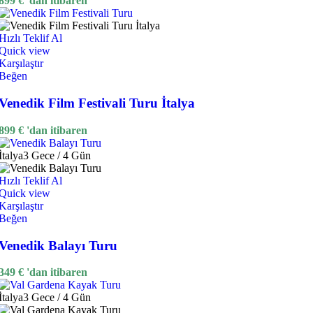
899
€
'dan itibaren
Hızlı Teklif Al
Quick view
Karşılaştır
Beğen
Venedik Film Festivali Turu İtalya
899
€
'dan itibaren
İtalya
3 Gece / 4 Gün
Hızlı Teklif Al
Quick view
Karşılaştır
Beğen
Venedik Balayı Turu
349
€
'dan itibaren
İtalya
3 Gece / 4 Gün