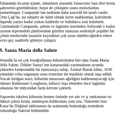
Tabandaki locanın içinde, sütunların arasında Sansovino’nun dört bron
şaheserini görebilirsiniz; hepsi de çöküşten sonra molozlardan
kurtarılmıştır. Campanile’nin tarihinin daha kasvetli bir tarafı vardır:
Orta Çağ’da, asi rahipler de dahil olmak üzere mahkumlar, kafeslerde
dışarıda yarıya kadar yukarı kaldırılır ve haftalarca asılı kalırlardı.
Günümüzde Campanile, şehrin ve lagünün üzerinden Adriyatik’e kadar
uzanan tepesindeki platformdan görülen manzara nedeniyle popüler bir
çekim merkezidir (asansör kuyrukları çok uzun olabileceğinden erken
veya geç saatlerde gitmeye çalışın).
9. Santa Maria della Salute
Venedik’in en çok fotoğraflanan kiliselerinden biri olan Santa Maria
della Salute, Dükler Sarayı’nın karşısındaki yarımadanın ucunda
yükselen kartpostallık bir manzaraya sahip. Anıtsal Barok kilise, 1630
yılındaki veba salgınının sona ermesine bir teşekkür olarak inşa edildi.
Ancak kırılgan arazi, kilisenin muazzam ağırlığını kaldıramayacağı için
mimarı Baldassare Longhena, kiliseyi inşa etmeden önce lagünün
tabanına bir milyondan fazla kereste çaktırdı.
Vaporetto iskelesi kilisenin hemen önünde yer alır ve iç mekanının en
dikkat çeken kısmı, muhteşem kubbesinin yanı sıra, Tintoretto’nun
Kana’da Düğünü tablosunun da aralarında bulunduğu resimlerin
bulunduğu Sakristi bölümüdür.