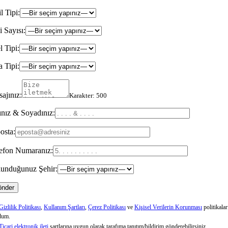
il Tipi:
i Sayısı:
l Tipi:
 Tipi:
ajınız:
Karakter:
500
nız & Soyadınız:
osta:
efon Numaranız:
unduğunuz Şehir:
Gizlilik Politikası
,
Kullanım Şartları
,
Çerez Politikası
ve
Kişisel Verilerin Korunması
politikalar
dum.
Ticari elektronik ileti
şartlarına uygun olarak tarafıma tanıtım/bildirim gönderebilirsiniz.