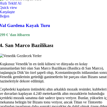
Hızlı Teklif Al
Quick view
Karşılaştır
Beğen
Val Gardena Kayak Turu
299
€
'dan itibaren
4. San Marco Bazilikası
Kuşkusuz Venedik’in en ünlü kilisesi ve dünyada en kolay
tanınanlardan biri olan San Marco Bazilikası (Basilica di San Marco),
başlangıçta Dük’ün özel şapeli olup, Konstantinopolis istilasından sonr
Venedik gemilerinin getirdiği ganimetlerin bir parçası olan Bizans sanat
hazineleriyle dekore edilmişti.
Cephedeki kapıların üstündeki altın arkalıklı mozaik resimler, kubbeleri
ve duvarları kaplayan 4.240 metrekarelik altın mozaiklerin bulunduğu
içerideki mozaik sanatına dair sadece ipucu veriyor. Bunlar, yükselen iç
mekanına belirgin bir Bizans tonu veriyor, ancak Titian ve Tintoretto
tarafından tasarlanan daha sonraki mozaikler de dahil olmak üzere diğe