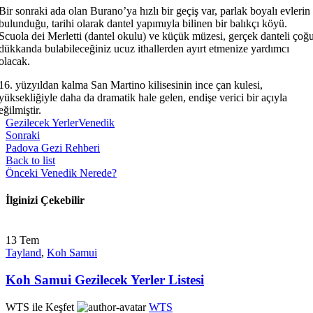
Bir sonraki ada olan Burano’ya hızlı bir geçiş var, parlak boyalı evlerin
bulunduğu, tarihi olarak dantel yapımıyla bilinen bir balıkçı köyü.
Scuola dei Merletti (dantel okulu) ve küçük müzesi, gerçek danteli çoğ
dükkanda bulabileceğiniz ucuz ithallerden ayırt etmenize yardımcı
olacak.
16. yüzyıldan kalma San Martino kilisesinin ince çan kulesi,
yüksekliğiyle daha da dramatik hale gelen, endişe verici bir açıyla
eğilmiştir.
Gezilecek Yerler
Venedik
Sonraki
Padova Gezi Rehberi
Back to list
Önceki
Venedik Nerede?
İlginizi Çekebilir
13
Tem
Tayland
,
Koh Samui
Koh Samui Gezilecek Yerler Listesi
WTS ile Keşfet
WTS