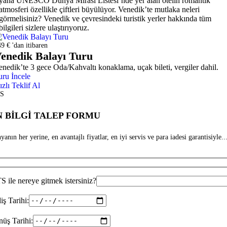
yana UNESCO Dünya Mirası Listesi’nde yer alan otelin romantik
atmosferi özellikle çiftleri büyülüyor. Venedik’te mutlaka neleri
görmelisiniz? Venedik ve çevresindeki turistik yerler hakkında tüm
bilgileri sizlere ulaştırıyoruz.
9 € 'dan itibaren
enedik Balayı Turu
enedik’te 3 gece Oda/Kahvaltı konaklama, uçak bileti, vergiler dahil.
uru İncele
ızlı Teklif Al
S
 BİLGİ TALEP FORMU
anın her yerine, en avantajlı fiyatlar, en iyi servis ve para iadesi garantisiyle...
 ile nereye gitmek istersiniz?
iş Tarihi:
üş Tarihi: