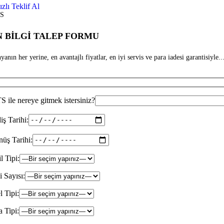
ızlı Teklif Al
S
 BİLGİ TALEP FORMU
anın her yerine, en avantajlı fiyatlar, en iyi servis ve para iadesi garantisiyle...
 ile nereye gitmek istersiniz?
iş Tarihi:
üş Tarihi:
il Tipi:
i Sayısı:
l Tipi:
 Tipi: