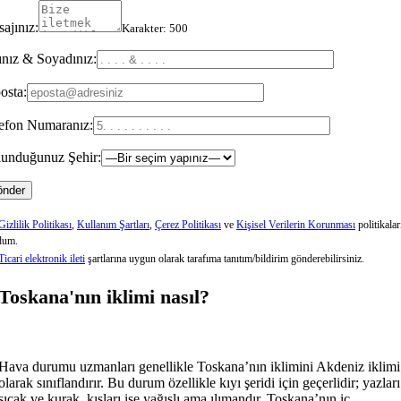
ajınız:
Karakter:
500
nız & Soyadınız:
osta:
efon Numaranız:
unduğunuz Şehir:
Gizlilik Politikası
,
Kullanım Şartları
,
Çerez Politikası
ve
Kişisel Verilerin Korunması
politikalar
dum.
Ticari elektronik ileti
şartlarına uygun olarak tarafıma tanıtım/bildirim gönderebilirsiniz.
Toskana'nın iklimi nasıl?
Hava durumu uzmanları genellikle Toskana’nın iklimini Akdeniz iklimi
olarak sınıflandırır. Bu durum özellikle kıyı şeridi için geçerlidir; yazları
sıcak ve kurak, kışları ise yağışlı ama ılımandır. Toskana’nın iç