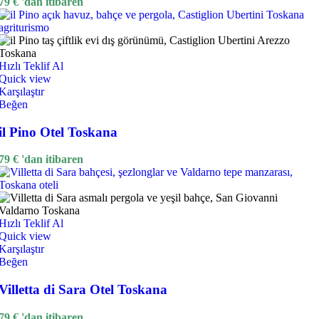
79
€
'dan itibaren
Hızlı Teklif Al
Quick view
Karşılaştır
Beğen
il Pino Otel Toskana
79
€
'dan itibaren
Hızlı Teklif Al
Quick view
Karşılaştır
Beğen
Villetta di Sara Otel Toskana
79
€
'dan itibaren