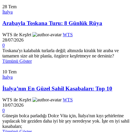
28
Tem
İtalya
Arabayla Toskana Turu: 8 Günlük Rüya
WTS ile Keşfet
WTS
28/07/2026
0
Toskana'yı kalabalık turlarla değil; altınızda kiralık bir araba ve
tamamen size ait bir planla, özgürce keşfetmeye ne dersiniz?
Tümünü Göster
10
Tem
İtalya
İtalya’nın En Güzel Sahil Kasabaları: Top 10
WTS ile Keşfet
WTS
10/07/2026
0
Güneşin bolca parladığı Dolce Vita için, İtalya'nın kıyı şehirlerine
yapılacak bir geziden daha iyi bir şey neredeyse yok. İşte en iyi sahil
kasabaları;
Tümünü Göster