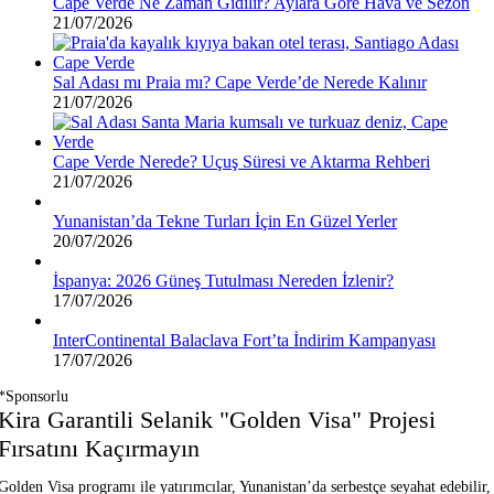
Cape Verde Ne Zaman Gidilir? Aylara Göre Hava ve Sezon
21/07/2026
Sal Adası mı Praia mı? Cape Verde’de Nerede Kalınır
21/07/2026
Cape Verde Nerede? Uçuş Süresi ve Aktarma Rehberi
21/07/2026
Yunanistan’da Tekne Turları İçin En Güzel Yerler
20/07/2026
İspanya: 2026 Güneş Tutulması Nereden İzlenir?
17/07/2026
InterContinental Balaclava Fort’ta İndirim Kampanyası
17/07/2026
*Sponsorlu
Kira Garantili Selanik "Golden Visa" Projesi
Fırsatını Kaçırmayın
Golden Visa programı ile yatırımcılar, Yunanistan’da serbestçe seyahat edebilir,