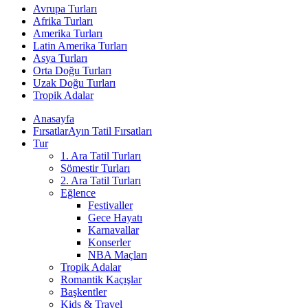
Avrupa Turları
Afrika Turları
Amerika Turları
Latin Amerika Turları
Asya Turları
Orta Doğu Turları
Uzak Doğu Turları
Tropik Adalar
Anasayfa
Fırsatlar
Ayın Tatil Fırsatları
Tur
1. Ara Tatil Turları
Sömestir Turları
2. Ara Tatil Turları
Eğlence
Festivaller
Gece Hayatı
Karnavallar
Konserler
NBA Maçları
Tropik Adalar
Romantik Kaçışlar
Başkentler
Kids & Travel