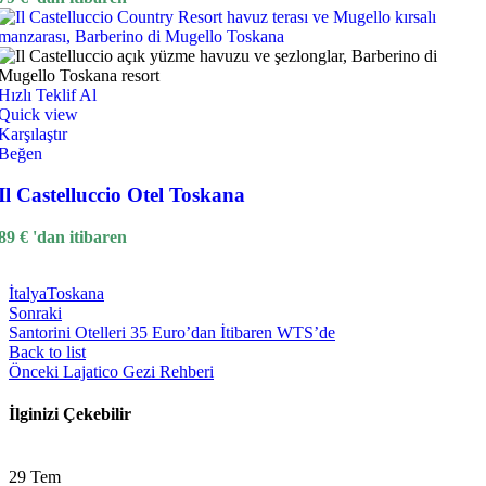
Hızlı Teklif Al
Quick view
Karşılaştır
Beğen
Il Castelluccio Otel Toskana
89
€
'dan itibaren
İtalya
Toskana
Sonraki
Santorini Otelleri 35 Euro’dan İtibaren WTS’de
Back to list
Önceki
Lajatico Gezi Rehberi
İlginizi Çekebilir
29
Tem