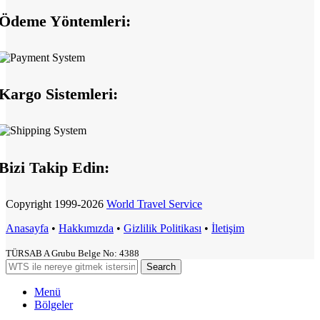
Ödeme Yöntemleri:
Kargo Sistemleri:
Bizi Takip Edin:
Copyright
1999-2026
World Travel Service
Anasayfa
•
Hakkımızda
•
Gizlilik Politikası
•
İletişim
TÜRSAB A Grubu Belge No: 4388
Search
Menü
Bölgeler