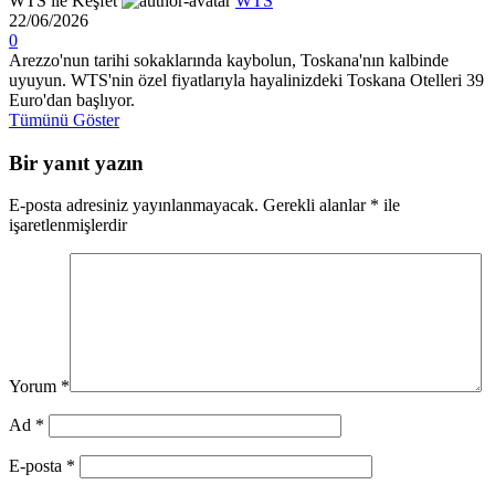
WTS ile Keşfet
WTS
22/06/2026
0
Arezzo'nun tarihi sokaklarında kaybolun, Toskana'nın kalbinde
uyuyun. WTS'nin özel fiyatlarıyla hayalinizdeki Toskana Otelleri 39
Euro'dan başlıyor.
Tümünü Göster
Bir yanıt yazın
E-posta adresiniz yayınlanmayacak.
Gerekli alanlar
*
ile
işaretlenmişlerdir
Yorum
*
Ad
*
E-posta
*