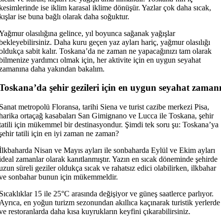
kesimlerinde ise iklim karasal iklime dönüşür. Yazlar çok daha sıcak,
kışlar ise buna bağlı olarak daha soğuktur.
Yağmur olasılığına gelince, yıl boyunca sağanak yağışlar
bekleyebilirsiniz. Daha kuru geçen yaz ayları hariç, yağmur olasılığı
oldukça sabit kalır. Toskana’da ne zaman ne yapacağınızı tam olarak
bilmenize yardımcı olmak için, her aktivite için en uygun seyahat
zamanına daha yakından bakalım.
Toskana’da şehir gezileri için en uygun seyahat zaman
Sanat metropolü Floransa, tarihi Siena ve turist cazibe merkezi Pisa,
harika ortaçağ kasabaları San Gimignano ve Lucca ile Toskana, şehir
tatili için mükemmel bir destinasyondur. Şimdi tek soru şu: Toskana’ya
şehir tatili için en iyi zaman ne zaman?
İlkbaharda Nisan ve Mayıs ayları ile sonbaharda Eylül ve Ekim ayları
ideal zamanlar olarak kanıtlanmıştır. Yazın en sıcak döneminde şehirde
uzun süreli geziler oldukça sıcak ve rahatsız edici olabilirken, ilkbahar
ve sonbahar bunun için mükemmeldir.
Sıcaklıklar 15 ile 25°C arasında değişiyor ve güneş saatlerce parlıyor.
Ayrıca, en yoğun turizm sezonundan akıllıca kaçınarak turistik yerlerde
ve restoranlarda daha kısa kuyrukların keyfini çıkarabilirsiniz.