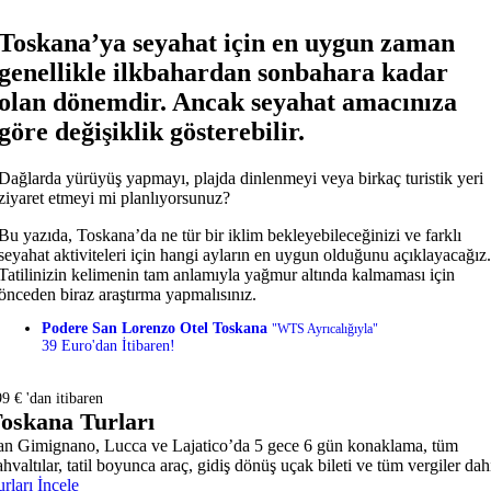
Toskana’ya seyahat için en uygun zaman
genellikle ilkbahardan sonbahara kadar
olan dönemdir. Ancak seyahat amacınıza
göre değişiklik gösterebilir.
Dağlarda yürüyüş yapmayı, plajda dinlenmeyi veya birkaç turistik yeri
ziyaret etmeyi mi planlıyorsunuz?
Bu yazıda, Toskana’da ne tür bir iklim bekleyebileceğinizi ve farklı
seyahat aktiviteleri için hangi ayların en uygun olduğunu açıklayacağız.
Tatilinizin kelimenin tam anlamıyla yağmur altında kalmaması için
önceden biraz araştırma yapmalısınız.
Podere San Lorenzo Otel Toskana
"WTS Ayrıcalığıyla"
39 Euro'dan İtibaren!
9 € 'dan itibaren
oskana Turları
an Gimignano, Lucca ve Lajatico’da 5 gece 6 gün konaklama, tüm
hvaltılar, tatil boyunca araç, gidiş dönüş uçak bileti ve tüm vergiler dahi
rları İncele