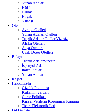
Yunan Adaları
Kültür
Gurme
Kayak
Yılbaşı
Otel
Avrupa Otelleri
Yunan Adaları Otelleri
Tropik Adalar Otelleri
Vizesiz
Afrika Otelleri
Asya Otelleri
Uzak Doğu Otelleri
Balayı
Tropik Adalar
Vizesiz
İspanyol Adaları
İtalya Plajları
Yunan Adaları
Keşfet
Hakkımızda
Gizlilik Politikası
Kullanım Şartları
Çerez Politikası
Kişisel Verilerin Korunması Kanunu
Ticari Elektronik İleti
Dil Değiştir