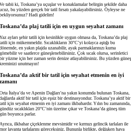
Ve tabii ki, Toskana’ya uçuşlar ve konaklamalar belirgin şekilde daha
ucuz, bu yüzden gerçek bir tatil fırsatı yakalayabilirsiniz. Öyleyse ne
bekliyorsunuz? Hadi gidelim!
Toskana’da plaj tatili için en uygun seyahat zamanı
Yaz ayları şehir tatili için kesinlikle uygun olmasa da, Toskana’da plaj
tatili için mükemmeldir. Sıcaklıkların 30°C’yi kolayca aştığı bu
dönemde, en yakın plajda uzanabilir, ayak parmaklarınızı kuma
gömebilir ve saatlerce güneşlenebilirsiniz. Çok sıcak olursa, serinletici
bir yüzme için her zaman serin denize atlayabilirsiniz. Bu yüzden güne
kreminizi unutmayın!
Toskana’da aktif bir tatil için seyahat etmenin en iyi
zamanı
Orta İtalya’da ve Apenin Dağları’na yakın konumda bulunan Toskana,
dağlarda aktif bir tatil için eşsiz bir destinasyondur. Toskana’ya aktif bir
tatil için seyahat etmenin en iyi zamanı ilkbahardır. Yılın bu zamanında,
gündüz sıcaklıkları 20°C’nin üzerine çıkar ve Toskana’da güneş tüm
gün boyunca parlar.
Ayrıca, ilkbahar çiçeklenme mevsimidir ve kırmızı gelincik tarlaları ile
mor lavanta tarlalarını göreceksiniz. Bununla birlikte, değişken hava