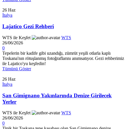
26
Haz
İtalya
Lajatico Gezi Rehberi
WTS ile Keşfet
WTS
26/06/2026
0
Tepelerin bir kadife gibi uzandığı, zümrüt yeşili otlarla kaplı
Toskana'nın rötuşlanmış fotoğraflarını anımsatıyor. Gezi rehberimiz
ile Lajatico'yu keşfedin!
Tümünü Göster
26
Haz
İtalya
San Gimignano Yakınlarında Denize Girilecek
Yerler
WTS ile Keşfet
WTS
26/06/2026
0
Tipik bir Toskana tepe kasabası olan San Gimignano denize