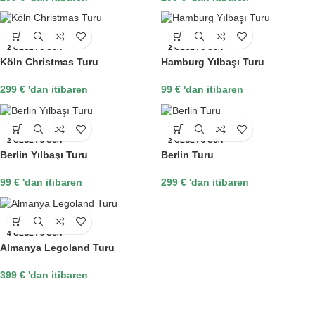
ALMANYA
ALMANYA
2 GECE / 3 GÜN
2 GECE / 3 GÜN
Köln Christmas Turu
Hamburg Yılbaşı Turu
299
€
'dan itibaren
99
€
'dan itibaren
ALMANYA
ALMANYA
2 GECE / 3 GÜN
2 GECE / 3 GÜN
Berlin Yılbaşı Turu
Berlin Turu
99
€
'dan itibaren
299
€
'dan itibaren
ALMANYA
4 GECE / 5 GÜN
Almanya Legoland Turu
399
€
'dan itibaren