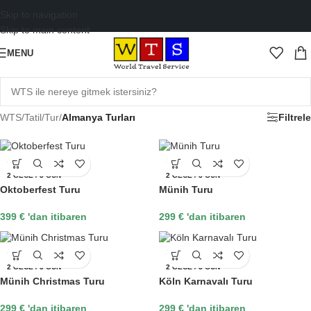
Skip to navigation
Skip to main content
MENU
WTS
/
Tatil
/
Tur
/
Almanya Turları
Filtrele
ALMANYA
ALMANYA
2 GECE / 3 GÜN
2 GECE / 3 GÜN
Oktoberfest Turu
Münih Turu
399
€
'dan itibaren
299
€
'dan itibaren
ALMANYA
ALMANYA
2 GECE / 3 GÜN
2 GECE / 3 GÜN
Münih Christmas Turu
Köln Karnavalı Turu
299
€
'dan itibaren
299
€
'dan itibaren