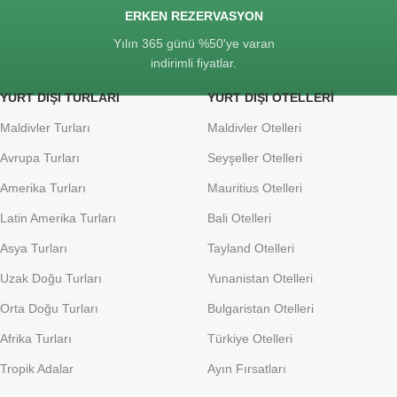
ERKEN REZERVASYON
Yılın 365 günü %50'ye varan
indirimli fiyatlar.
YURT DIŞI TURLARI
YURT DIŞI OTELLERI
Maldivler Turları
Maldivler Otelleri
Avrupa Turları
Seyşeller Otelleri
Amerika Turları
Mauritius Otelleri
Latin Amerika Turları
Bali Otelleri
Asya Turları
Tayland Otelleri
Uzak Doğu Turları
Yunanistan Otelleri
Orta Doğu Turları
Bulgaristan Otelleri
Afrika Turları
Türkiye Otelleri
Tropik Adalar
Ayın Fırsatları