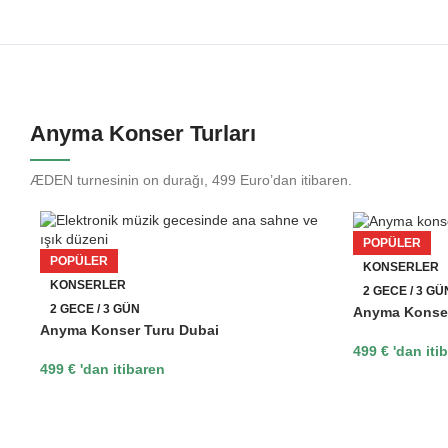
Anyma Konser Turları
ÆDEN turnesinin on durağı, 499 Euro’dan itibaren.
POPÜLER
POPÜLER
KONSERLER
KONSERLER
2 GECE / 3 GÜ
2 GECE / 3 GÜN
Anyma Konser
Anyma Konser Turu Dubai
499
€
'dan iti
499
€
'dan itibaren