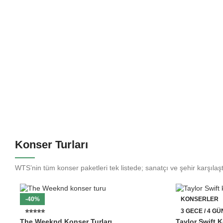
Konser Turları
WTS’nin tüm konser paketleri tek listede; sanatçı ve şehir karşılaşt
-40%
KONSERLER
⭐⭐⭐⭐⭐
3 GECE / 4 GÜ
The Weeknd Konser Turları
Taylor Swift K