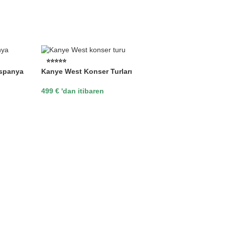
⭐⭐⭐⭐⭐
İspanya
Kanye West Konser Turları
499
€
'dan itibaren
⭐⭐⭐⭐⭐
Kanye W
Porteki