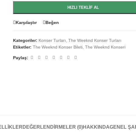
HIZLI TEKLIF AL
Karşılaştır
Beğen
Kategoriler:
Konser Turları
,
The Weeknd Konser Turları
Etiketler:
The Weeknd Konser Bileti
,
The Weeknd Konseri
Paylaş:
ELLIKLER
DEĞERLENDIRMELER (0)
HAKKINDA
GENEL ŞA