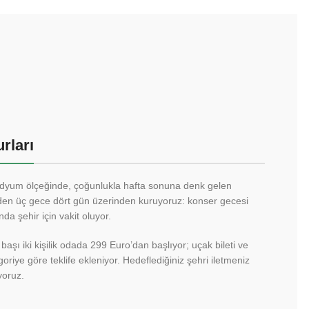
rları
dyum ölçeğinde, çoğunlukla hafta sonuna denk gelen
üzden üç gece dört gün üzerinden kuruyoruz: konser gecesi
da şehir için vakit oluyor.
 başı iki kişilik odada 299 Euro’dan başlıyor; uçak bileti ve
goriye göre teklife ekleniyor. Hedeflediğiniz şehri iletmeniz
yoruz.