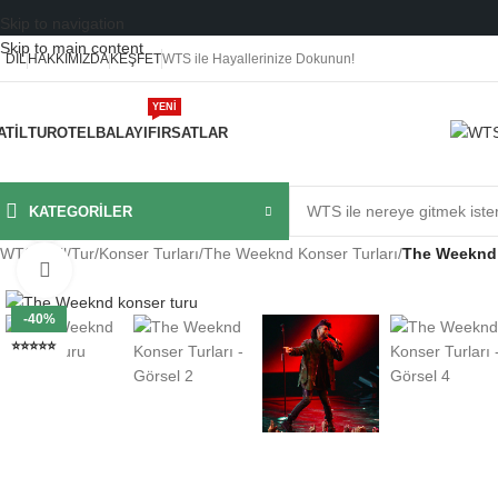
Skip to navigation
Skip to main content
DIL
HAKKIMIZDA
KEŞFET
WTS ile Hayallerinize Dokunun!
YENI
ATIL
TUR
OTEL
BALAYI
FIRSATLAR
KATEGORILER
Video İzle
WTS
/
Tatil
/
Tur
/
Konser Turları
/
The Weeknd Konser Turları
/
The Weeknd 
Büyütmek için tıklayın
-40%
⭐⭐⭐⭐⭐