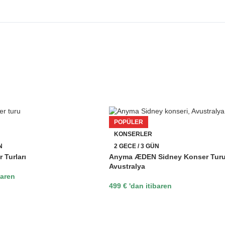
POPÜLER
KONSERLER
N
2 GECE / 3 GÜN
 Turları
Anyma ÆDEN Sidney Konser Tur
Avustralya
baren
499
€
'dan itibaren