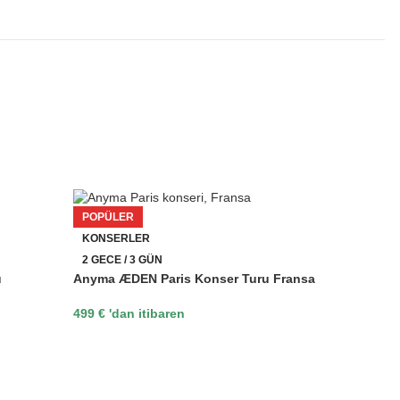
POPÜLER
KONSERLER
2 GECE / 3 GÜN
u
Anyma ÆDEN Paris Konser Turu Fransa
499
€
'dan itibaren