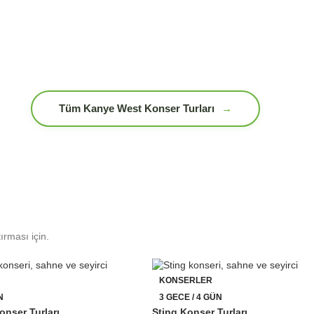
Tüm Kanye West Konser Turları
→
ırması için.
KONSERLER
N
3 GECE / 4 GÜN
onser Turları
Sting Konser Turları