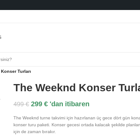
Konser Turları
The Weeknd Konser Turla
299
€
'dan itibaren
499
€
The Weeknd turne takvimi için hazırlanan üç gece dört gün kon
konser turu paketi. Konser gecesi ortada kalacak şekilde planlanı
için de zaman bırakır.