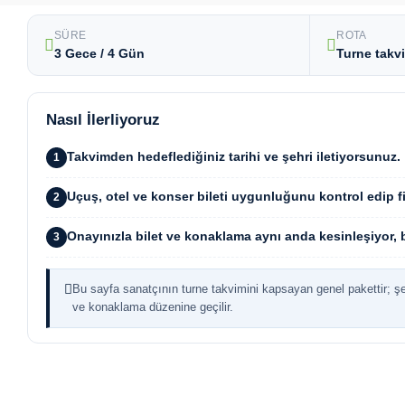
SÜRE
ROTA
3 Gece / 4 Gün
Turne takv
Nasıl İlerliyoruz
Takvimden hedeflediğiniz tarihi ve şehri iletiyorsunuz.
1
Uçuş, otel ve konser bileti uygunluğunu kontrol edip fi
2
Onayınızla bilet ve konaklama aynı anda kesinleşiyor, bel
3
Bu sayfa sanatçının turne takvimini kapsayan genel pakettir; şe
ve konaklama düzenine geçilir.