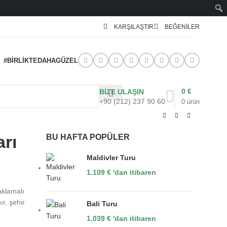
KARŞILAŞTIR
BEĞENILER
#BIRLIKTEDAHAGÜZEL
0
€
BİZE ULAŞIN
+90 (212) 237 90 60
0
ürün
rı
BU HAFTA POPÜLER
Maldivler Turu
1.109
€
'dan itibaren
aklamalı
r, şehir
Bali Turu
1.039
€
'dan itibaren