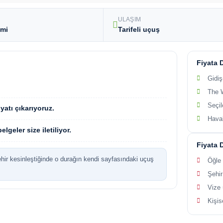
ULAŞIM
imi
Tarifeli uçuş
Fiyata 
Gidiş
The 
Seçil
yatı çıkarıyoruz.
Haval
geler size iletiliyor.
Fiyata 
hir kesinleştiğinde o durağın kendi sayfasındaki uçuş
Öğle
Şehir
Vize 
Kişis