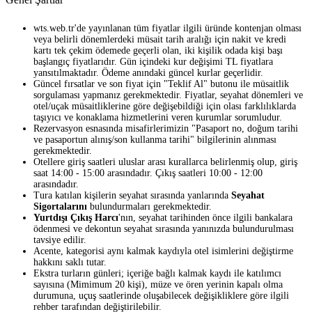
wts.web.tr'de yayınlanan tüm fiyatlar ilgili üründe kontenjan olması
veya belirli dönemlerdeki müsait tarih aralığı için nakit ve kredi
kartı tek çekim ödemede geçerli olan, iki kişilik odada kişi başı
başlangıç fiyatlarıdır. Gün içindeki kur değişimi TL fiyatlara
yansıtılmaktadır. Ödeme anındaki güncel kurlar geçerlidir.
Güncel fırsatlar ve son fiyat için "Teklif Al" butonu ile müsaitlik
sorgulaması yapmanız gerekmektedir. Fiyatlar, seyahat dönemleri ve
otel/uçak müsaitliklerine göre değişebildiği için olası farklılıklarda
taşıyıcı ve konaklama hizmetlerini veren kurumlar sorumludur.
Rezervasyon esnasında misafirlerimizin "Pasaport no, doğum tarihi
ve pasaportun alınış/son kullanma tarihi" bilgilerinin alınması
gerekmektedir.
Otellere giriş saatleri uluslar arası kurallarca belirlenmiş olup, giriş
saat 14:00 - 15:00 arasındadır. Çıkış saatleri 10:00 - 12:00
arasındadır.
Tura katılan kişilerin seyahat sırasında yanlarında
Seyahat
Sigortalarını
bulundurmaları gerekmektedir.
Yurtdışı Çıkış Harcı
'nın, seyahat tarihinden önce ilgili bankalara
ödenmesi ve dekontun seyahat sırasında yanınızda bulundurulması
tavsiye edilir.
Acente, kategorisi aynı kalmak kaydıyla otel isimlerini değiştirme
hakkını saklı tutar.
Ekstra turların günleri; içeriğe bağlı kalmak kaydı ile katılımcı
sayısına (Mimimum 20 kişi), müze ve ören yerinin kapalı olma
durumuna, uçuş saatlerinde oluşabilecek değişikliklere göre ilgili
rehber tarafından değiştirilebilir.