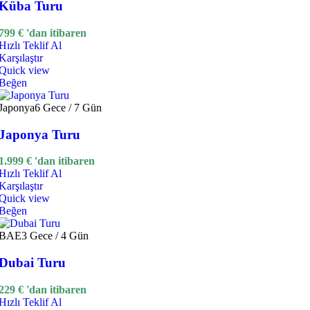
Küba Turu
799
€
'dan itibaren
Hızlı Teklif Al
Karşılaştır
Quick view
Beğen
Japonya
6 Gece / 7 Gün
Japonya Turu
1.999
€
'dan itibaren
Hızlı Teklif Al
Karşılaştır
Quick view
Beğen
BAE
3 Gece / 4 Gün
Dubai Turu
229
€
'dan itibaren
Hızlı Teklif Al