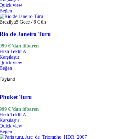
Quick view
Beğen
Brezilya
5 Gece / 6 Gün
Rio de Janeiro Turu
999
€
'dan itibaren
Hızlı Teklif Al
Karşılaştır
Quick view
Beğen
Tayland
Phuket Turu
999
€
'dan itibaren
Hızlı Teklif Al
Karşılaştır
Quick view
Beğen