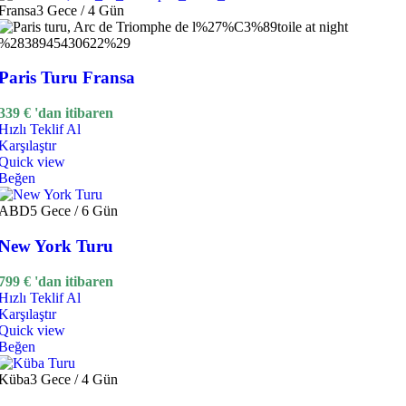
Fransa
3 Gece / 4 Gün
Paris Turu Fransa
339
€
'dan itibaren
Hızlı Teklif Al
Karşılaştır
Quick view
Beğen
ABD
5 Gece / 6 Gün
New York Turu
799
€
'dan itibaren
Hızlı Teklif Al
Karşılaştır
Quick view
Beğen
Küba
3 Gece / 4 Gün