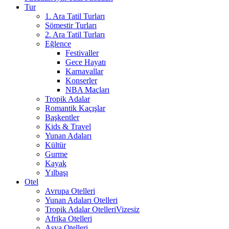
Tur
1. Ara Tatil Turları
Sömestir Turları
2. Ara Tatil Turları
Eğlence
Festivaller
Gece Hayatı
Karnavallar
Konserler
NBA Maçları
Tropik Adalar
Romantik Kaçışlar
Başkentler
Kids & Travel
Yunan Adaları
Kültür
Gurme
Kayak
Yılbaşı
Otel
Avrupa Otelleri
Yunan Adaları Otelleri
Tropik Adalar Otelleri
Vizesiz
Afrika Otelleri
Asya Otelleri