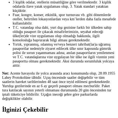
3 kişilik odalar, otellerin müsaitliğine göre verilmektedir. 3 kişilik
odalarda ilave yatak uygulaması olup, 3. Yatak standart yataktan
küçüktür.
Fuar, kongre, konser, etkinlik, spor turnuvası vb. gibi dönemlerde
oteller, belirtilen lokasyonlardan veya km’lerden daha fazla mesafede
kullanılabilir.
T.C. vatandaşı olsa dahi, yurt dışı gezisine farklı bir ülkeden sahip
olduğu pasaport ile çıkacak misafirlerimizin, seyahat edeceği
ülke(ler)de vize uygulaması olup olmadığı hakkında, ilgili
konsolosluğa başvurarak bilgi alması gerekmektedir.
Yırtık, yıpranmış, ıslanmış ve/veya benzeri tahribat(lar)a uğramış
pasaportlar nedeniyle ziyaret edilecek ülke sınır kapısında gümrük
polisi ile sorun yaşanmaması adına; anılan pasaportların yenilenmesi
ve T.C. vatandaşlarına vize uygulayan bir ülke ise ilgili vizenin yeni
pasaportta olması gerekmektedir. Aksi durumda sorumluluk yolcuya
aittir.
Not:
Acente havayolu ile yolcu arasında aracı konumunda olup, 28.09.1955
Lahey Protokolüne tâbidir. Uçuş öncesinde saatler değişebilir ve tüm
saatlerin hareket tarihlerinden 48 saat önce teyid edilmesi gerekmektedir.
Yurtdışı gezilerinde en az 6 ay geçerli pasaport olması mecburîdir. Paket
tura katılacak sayının yeterli olmaması durumunda 20 gün öncesinden tur
iptali tüketiciye bildirilir. Uçağın ineceği şehre göre parkurlarda
değişiklikler olabilir.
İlginizi Çekebilir