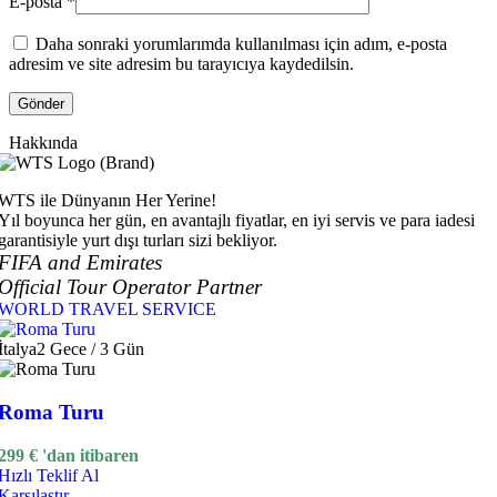
E-posta
*
Daha sonraki yorumlarımda kullanılması için adım, e-posta
adresim ve site adresim bu tarayıcıya kaydedilsin.
Hakkında
WTS ile Dünyanın Her Yerine!
Yıl boyunca her gün, en avantajlı fiyatlar, en iyi servis ve para iadesi
garantisiyle yurt dışı turları sizi bekliyor.
FIFA and Emirates
Official Tour Operator Partner
WORLD TRAVEL SERVICE
İtalya
2 Gece / 3 Gün
Roma Turu
299
€
'dan itibaren
Hızlı Teklif Al
Karşılaştır