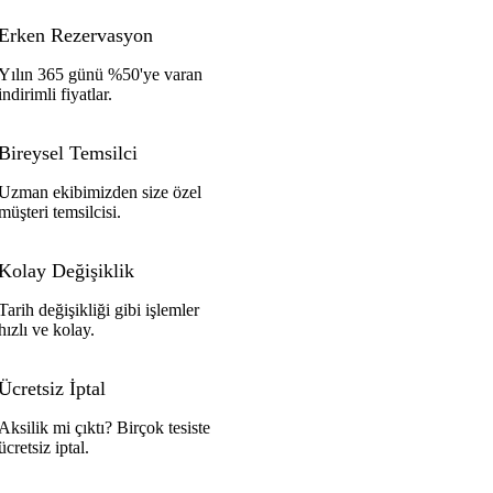
Erken Rezervasyon
Yılın 365 günü %50'ye varan
indirimli fiyatlar.
Bireysel Temsilci
Uzman ekibimizden size özel
müşteri temsilcisi.
Kolay Değişiklik
Tarih değişikliği gibi işlemler
hızlı ve kolay.
Ücretsiz İptal
Aksilik mi çıktı? Birçok tesiste
ücretsiz iptal.