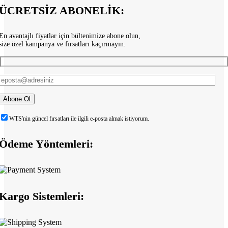
ÜCRETSİZ ABONELİK:
En avantajlı fiyatlar için bültenimize abone olun,
size özel kampanya ve fırsatları kaçırmayın.
WTS'nin güncel fırsatları ile ilgili e-posta almak istiyorum.
Ödeme Yöntemleri:
Kargo Sistemleri: