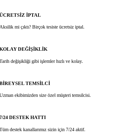
ÜCRETSİZ İPTAL
Aksilik mi çıktı? Birçok tesiste ücretsiz iptal.
KOLAY DEĞİŞİKLİK
Tarih değişikliği gibi işlemler hızlı ve kolay.
BİREYSEL TEMSİLCİ
Uzman ekibimizden size özel müşteri temsilcisi.
7/24 DESTEK HATTI
Tüm destek kanallarımız sizin için 7/24 aktif.