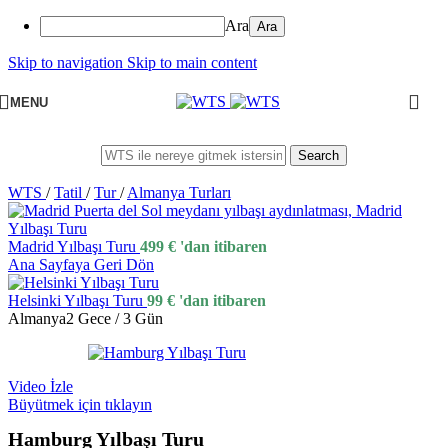
Ara
Skip to navigation
Skip to main content
MENU
Search
WTS
/
Tatil
/
Tur
/
Almanya Turları
Madrid Yılbaşı Turu
499
€
'dan itibaren
Ana Sayfaya Geri Dön
Helsinki Yılbaşı Turu
99
€
'dan itibaren
Almanya
2 Gece / 3 Gün
Video İzle
Büyütmek için tıklayın
Hamburg Yılbaşı Turu