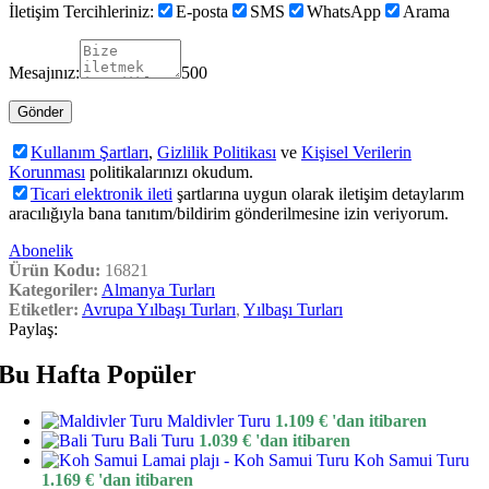
İletişim Tercihleriniz:
E-posta
SMS
WhatsApp
Arama
Mesajınız:
500
Kullanım Şartları
,
Gizlilik Politikası
ve
Kişisel Verilerin
Korunması
politikalarınızı okudum.
Ticari elektronik ileti
şartlarına uygun olarak iletişim detaylarım
aracılığıyla bana tanıtım/bildirim gönderilmesine izin veriyorum.
Abonelik
Ürün Kodu:
16821
Kategoriler:
Almanya Turları
Etiketler:
Avrupa Yılbaşı Turları
,
Yılbaşı Turları
Paylaş:
Bu Hafta Popüler
Maldivler Turu
1.109
€
'dan itibaren
Bali Turu
1.039
€
'dan itibaren
Koh Samui Turu
1.169
€
'dan itibaren