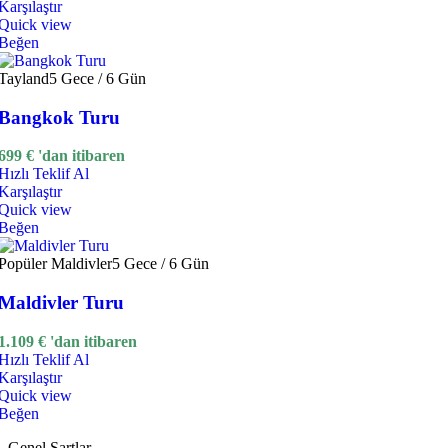
Karşılaştır
Quick view
Beğen
Tayland
5 Gece / 6 Gün
Bangkok Turu
699
€
'dan itibaren
Hızlı Teklif Al
Karşılaştır
Quick view
Beğen
Popüler
Maldivler
5 Gece / 6 Gün
Maldivler Turu
1.109
€
'dan itibaren
Hızlı Teklif Al
Karşılaştır
Quick view
Beğen
Genel Şartlar