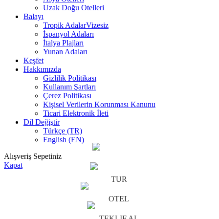
Uzak Doğu Otelleri
Balayı
Tropik Adalar
Vizesiz
İspanyol Adaları
İtalya Plajları
Yunan Adaları
Keşfet
Hakkımızda
Gizlilik Politikası
Kullanım Şartları
Çerez Politikası
Kişisel Verilerin Korunması Kanunu
Ticari Elektronik İleti
Dil Değiştir
Türkçe (TR)
English (EN)
Alışveriş Sepetiniz
Kapat
TUR
OTEL
TEKLIF AL