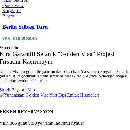
Hızlı Teklif Al
Quick view
Karşılaştır
Beğen
Berlin Yılbaşı Turu
99
€
'dan itibaren
*Sponsorlu
Kira Garantili Selanik "Golden Visa" Projesi
Fırsatını Kaçırmayın
Golden Visa programı ile yatırımcılar, Yunanistan’da serbestçe seyahat edebilir,
çalışabilir ve çocukları eğitim almasına olanak tanır. Ayrıca, Schengen bölgesi
ülkelerine seyahat edebilirler.
Şimdi Başvuru Yap
ERKEN REZERVASYON
Yılın 365 günü %50'ye varan indirimli fiyatlar.