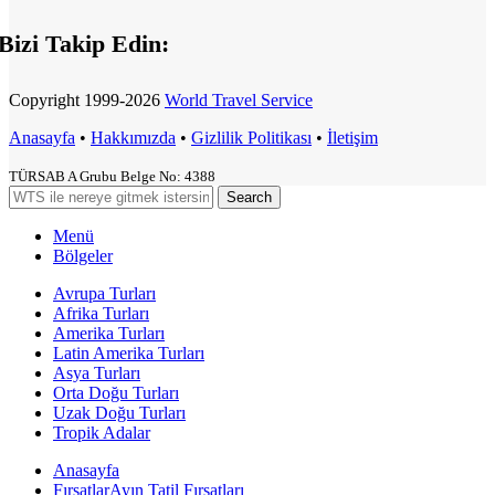
Bizi Takip Edin:
Copyright
1999-2026
World Travel Service
Anasayfa
•
Hakkımızda
•
Gizlilik Politikası
•
İletişim
TÜRSAB A Grubu Belge No: 4388
Search
Menü
Bölgeler
Avrupa Turları
Afrika Turları
Amerika Turları
Latin Amerika Turları
Asya Turları
Orta Doğu Turları
Uzak Doğu Turları
Tropik Adalar
Anasayfa
Fırsatlar
Ayın Tatil Fırsatları