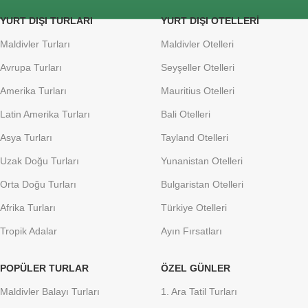
YURT DIŞI TURLARI
YURT DIŞI OTELLERI
Maldivler Turları
Maldivler Otelleri
Avrupa Turları
Seyşeller Otelleri
Amerika Turları
Mauritius Otelleri
Latin Amerika Turları
Bali Otelleri
Asya Turları
Tayland Otelleri
Uzak Doğu Turları
Yunanistan Otelleri
Orta Doğu Turları
Bulgaristan Otelleri
Afrika Turları
Türkiye Otelleri
Tropik Adalar
Ayın Fırsatları
POPÜLER TURLAR
ÖZEL GÜNLER
Maldivler Balayı Turları
1. Ara Tatil Turları