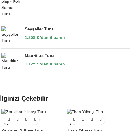
Seyşeller Turu
1.259
€
'dan itibaren
Mauritius Turu
1.125
€
'dan itibaren
İlginizi Çekebilir
TANZANYA
ARNAVUTLUK
5 GECE / 6 GÜN
2 GECE / 3 GÜN
Zanzibar Yılbaşı Turu
Tiran Yılbaşı Turu