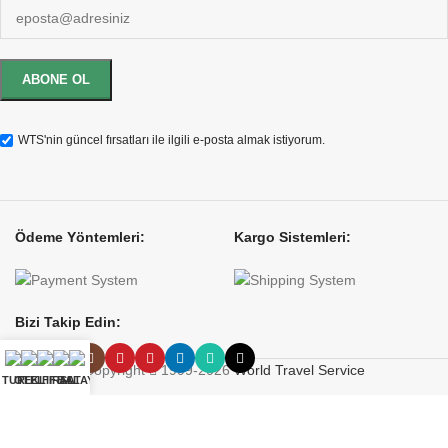
WTS'nin güncel fırsatları ile ilgili e-posta almak istiyorum.
Ödeme Yöntemleri:
Kargo Sistemleri:
Bizi Takip Edin:
Copyright
1999-2026
World Travel Service
TUR
OTEL
TEKLIF AL
FIRSAT
BALAYI
Anasayfa
•
Hakkımızda
•
Gizlilik Politikası
•
İletişim
TÜRSAB A Grubu Belge No: 4388