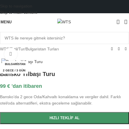
Skip to navigation
Skip to main content
MENU
WTS
/
Tatil
/
Tur
/
Bulgaristan Turları
Büyütmek için tıklayın
BULGARISTAN
2 GECE / 3 GÜN
Bansko Yılbaşı Turu
99
€
'dan itibaren
Bansko’da 2 gece Oda/Kahvaltı konaklama ve vergiler dahil. Farklı
otel/oda alternatifleri, ekstra geceleme sağlanabilir.
HIZLI TEKLIF AL