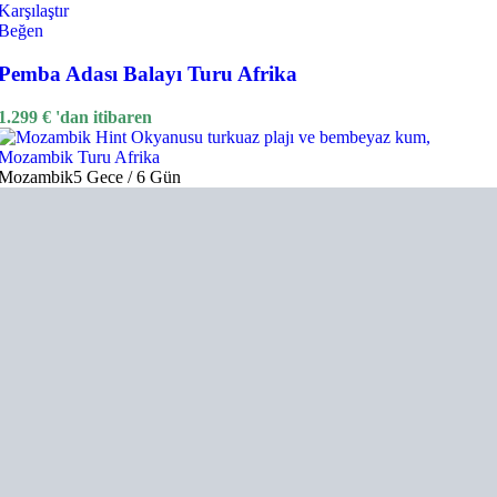
Karşılaştır
Beğen
Pemba Adası Balayı Turu Afrika
1.299
€
'dan itibaren
Mozambik
5 Gece / 6 Gün
Hızlı Teklif Al
Quick view
Karşılaştır
Beğen
Mozambik Turu Afrika
999
€
'dan itibaren