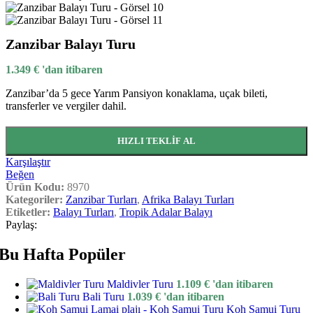
Zanzibar Balayı Turu
1.349
€
'dan itibaren
Zanzibar’da 5 gece Yarım Pansiyon konaklama, uçak bileti,
transferler ve vergiler dahil.
HIZLI TEKLIF AL
Karşılaştır
Beğen
Ürün Kodu:
8970
Kategoriler:
Zanzibar Turları
,
Afrika Balayı Turları
Etiketler:
Balayı Turları
,
Tropik Adalar Balayı
Paylaş:
Bu Hafta Popüler
Maldivler Turu
1.109
€
'dan itibaren
Bali Turu
1.039
€
'dan itibaren
Koh Samui Turu