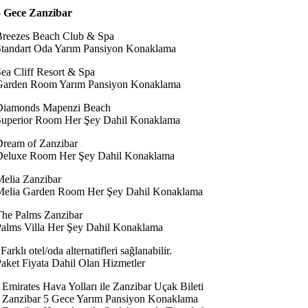
5 Gece Zanzibar
Breezes Beach Club & Spa
Standart Oda Yarım Pansiyon Konaklama
ea Cliff Resort & Spa
Garden Room Yarım Pansiyon Konaklama
Diamonds Mapenzi Beach
Superior Room Her Şey Dahil Konaklama
Dream of Zanzibar
Deluxe Room Her Şey Dahil Konaklama
elia Zanzibar
Melia Garden Room Her Şey Dahil Konaklama
The Palms Zanzibar
alms Villa Her Şey Dahil Konaklama
Farklı otel/oda alternatifleri sağlanabilir.
aket Fiyata Dahil Olan Hizmetler
 Emirates Hava Yolları ile Zanzibar Uçak Bileti
• Zanzibar 5 Gece Yarım Pansiyon Konaklama