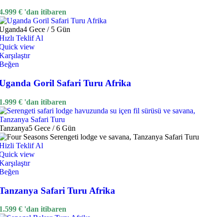
4.999
€
'dan itibaren
Uganda
4 Gece / 5 Gün
Hızlı Teklif Al
Quick view
Karşılaştır
Beğen
Uganda Goril Safari Turu Afrika
1.999
€
'dan itibaren
Tanzanya
5 Gece / 6 Gün
Hizli Teklif Al
Quick view
Karşılaştır
Beğen
Tanzanya Safari Turu Afrika
1.599
€
'dan itibaren