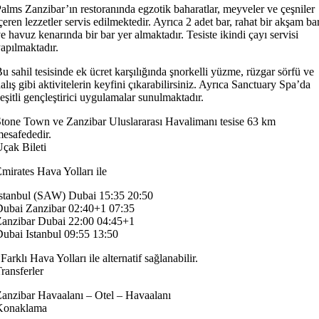
alms Zanzibar’ın restoranında egzotik baharatlar, meyveler ve çeşniler
çeren lezzetler servis edilmektedir. Ayrıca 2 adet bar, rahat bir akşam ba
e havuz kenarında bir bar yer almaktadır. Tesiste ikindi çayı servisi
apılmaktadır.
u sahil tesisinde ek ücret karşılığında şnorkelli yüzme, rüzgar sörfü ve
alış gibi aktivitelerin keyfini çıkarabilirsiniz. Ayrıca Sanctuary Spa’da
eşitli gençleştirici uygulamalar sunulmaktadır.
tone Town ve Zanzibar Uluslararası Havalimanı tesise 63 km
esafededir.
çak Bileti
mirates Hava Yolları ile
stanbul (SAW) Dubai 15:35 20:50
ubai Zanzibar 02:40+1 07:35
anzibar Dubai 22:00 04:45+1
ubai Istanbul 09:55 13:50
Farklı Hava Yolları ile alternatif sağlanabilir.
ransferler
anzibar Havaalanı – Otel – Havaalanı
Konaklama