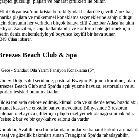
çarpıcı güzelliği, plajları ve baharat çiftlikleri ile bilinir.
Hint Okyanusu’nun kristal berraklığındaki suları ile çevrili Zanzibar,
harika plajlara ve mükemmel konaklama seçeneklerine sahip olduğu
için dünyanın her yerinden birçok balayı çifti Zanzibar Adası’na akın
ediyor. Zanzibar, sıcağı katlanılabilir ve konforlu hale getirmek için
serin deniz meltemleriyle yıl boyunca keyifli bir hava sunar.
349 €'dan itibaren
Breezes Beach Club & Spa
 Gece - Standart Oda Yarım Pansiyon Konaklama (5*)
üney Doğu sahil şeridinde, pastoral Bwejuu Plajı’nda kurulmuş olan
reezes Beach Club and Spa’da açık yüzme havuzu, restoranlar ve su
porları tesisleri bulunmaktadır.
ildişi tonlarda dekore edilmiş, klimalı oda ve süitlerde teras, buzdolabı,
manet kasası ve en-suite banyo mevcuttur. Bünyesinde 3 restoran
ulunan otel ayrıca çiftler için plajda özel yemek olanağı sunmaktadır.
esiste 2 bar ve bir çay-kahve salonu da vardır.
onuklar, Svahili tarzı bir ortamda mumlar ve baharat kokulu aromalarl
asaj ve güzellik bakımları sunan Frangipani Spa’da rahatlayabilir.