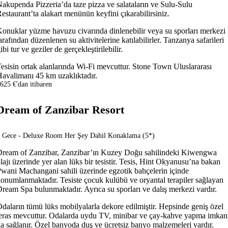
akupenda Pizzeria’da taze pizza ve salataların ve Sulu-Sulu
estaurant’ta alakart menünün keyfini çıkarabilirsiniz.
onuklar yüzme havuzu civarında dinlenebilir veya su sporları merkezi
arafından düzenlenen su aktivitelerine katılabilirler. Tanzanya safarileri
ibi tur ve geziler de gerçekleştirilebilir.
esisin ortak alanlarında Wi-Fi mevcuttur. Stone Town Uluslararası
avalimanı 45 km uzaklıktadır.
625 €'dan itibaren
Dream of Zanzibar Resort
 Gece - Deluxe Room Her Şey Dahil Konaklama (5*)
ream of Zanzibar, Zanzibar’ın Kuzey Doğu sahilindeki Kiwengwa
lajı üzerinde yer alan lüks bir tesistir. Tesis, Hint Okyanusu’na bakan
wani Machangani sahili üzerinde egzotik bahçelerin içinde
onumlanmaktadır. Tesiste çocuk kulübü ve oryantal terapiler sağlayan
ream Spa bulunmaktadır. Ayrıca su sporları ve dalış merkezi vardır.
daların tümü lüks mobilyalarla dekore edilmiştir. Hepsinde geniş özel
eras mevcuttur. Odalarda uydu TV, minibar ve çay-kahve yapma imkan
a sağlanır. Özel banyoda duş ve ücretsiz banyo malzemeleri vardır.