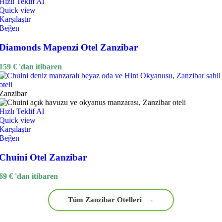
Hızlı Teklif Al
Quick view
Karşılaştır
Beğen
Diamonds Mapenzi Otel Zanzibar
159
€
'dan itibaren
Zanzibar
Hızlı Teklif Al
Quick view
Karşılaştır
Beğen
Chuini Otel Zanzibar
69
€
'dan itibaren
Tüm Zanzibar Otelleri
→