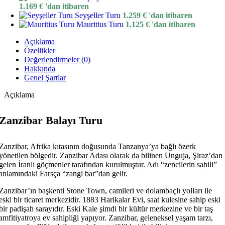
1.169
€
'dan itibaren
Seyşeller Turu
1.259
€
'dan itibaren
Mauritius Turu
1.125
€
'dan itibaren
Açıklama
Özellikler
Değerlendirmeler (0)
Hakkında
Genel Şartlar
Açıklama
Zanzibar Balayı Turu
Zanzibar, Afrika kıtasının doğusunda Tanzanya’ya bağlı özerk
yönetilen bölgedir. Zanzibar Adası olarak da bilinen Unguja, Şiraz’dan
gelen İranlı göçmenler tarafından kurulmuştur. Adı “zencilerin sahili”
anlamındaki Farsça “zangi bar”dan gelir.
Zanzibar’ın başkenti Stone Town, camileri ve dolambaçlı yolları ile
eski bir ticaret merkezidir. 1883 Harikalar Evi, saat kulesine sahip eski
bir padişah sarayıdır. Eski Kale şimdi bir kültür merkezine ve bir taş
amfitiyatroya ev sahipliği yapıyor. Zanzibar, geleneksel yaşam tarzı,