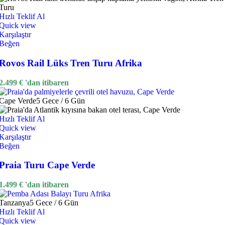
Hızlı Teklif Al
Quick view
Karşılaştır
Beğen
Rovos Rail Lüks Tren Turu Afrika
2.499
€
'dan itibaren
Cape Verde
5 Gece / 6 Gün
Hızlı Teklif Al
Quick view
Karşılaştır
Beğen
Praia Turu Cape Verde
1.499
€
'dan itibaren
Tanzanya
5 Gece / 6 Gün
Hızlı Teklif Al
Quick view