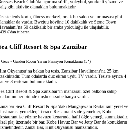
reezes Beach Club’da uçurtma sörfü, voleybol, şnorkelli yüzme ve
alış gibi aktivite olanakları bulunmaktadır.
esiste tenis kortu, fitness merkezi, ortak bir salon ve tur masası gibi
lanaklar da vardır. Bwejuu köyüne 10 dakikalık ve Stone Town
avaalanı’na 50 dakikalık bir araba yolculuğu ile ulaşılabilir.
439 €'dan itibaren
Sea Cliff Resort & Spa Zanzibar
 Gece - Garden Room Yarım Pansiyon Konaklama (5*)
int Okyanusu’na bakan bu tesis, Zanzibar Havalimanı’na 25 km
zaklıktadır. Tüm odalarda düz ekran uydu TV vardır. Tesiste ayrıca 4
ar ve 3 restoran bulunmaktadır.
ea Cliff Resort & Spa Zanzibar’ın manzaralı özel balkona sahip
dalarının her birinde duşlu en-suite banyo vardır.
anzibar Sea Cliff Resort & Spa’daki Mangapwani Restaurant yerel ve
luslararası yemekler, Terrace Restaurant sade yemekler, Kobe
estaurant ise yüzme havuzu kenarında hafif öğle yemeği sunmaktadır.
zel plaj üzerinde bir bar, Kobe Havuz Bar ve Jetty Bar da konukların
izmetindedir. Zanzi Bar, Hint Okyanusu manzaralıdır.