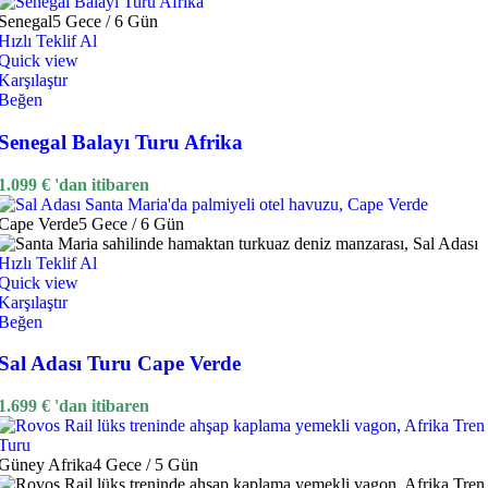
Senegal
5 Gece / 6 Gün
Hızlı Teklif Al
Quick view
Karşılaştır
Beğen
Senegal Balayı Turu Afrika
1.099
€
'dan itibaren
Cape Verde
5 Gece / 6 Gün
Hızlı Teklif Al
Quick view
Karşılaştır
Beğen
Sal Adası Turu Cape Verde
1.699
€
'dan itibaren
Güney Afrika
4 Gece / 5 Gün