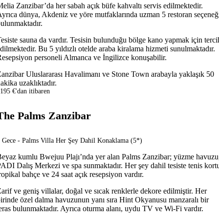
elia Zanzibar’da her sabah açık büfe kahvaltı servis edilmektedir.
yrıca dünya, Akdeniz ve yöre mutfaklarında uzman 5 restoran seçeneğ
ulunmaktadır.
esiste sauna da vardır. Tesisin bulunduğu bölge kano yapmak için terci
dilmektedir. Bu 5 yıldızlı otelde araba kiralama hizmeti sunulmaktadır.
esepsiyon personeli Almanca ve İngilizce konuşabilir.
anzibar Uluslararası Havalimanı ve Stone Town arabayla yaklaşık 50
akika uzaklıktadır.
195 €'dan itibaren
The Palms Zanzibar
 Gece - Palms Villa Her Şey Dahil Konaklama (5*)
eyaz kumlu Bwejuu Plajı’nda yer alan Palms Zanzibar; yüzme havuzu
ADI Dalış Merkezi ve spa sunmaktadır. Her şey dahil tesiste tenis kort
ropikal bahçe ve 24 saat açık resepsiyon vardır.
arif ve geniş villalar, doğal ve sıcak renklerle dekore edilmiştir. Her
irinde özel dalma havuzunun yanı sıra Hint Okyanusu manzaralı bir
eras bulunmaktadır. Ayrıca oturma alanı, uydu TV ve Wi-Fi vardır.