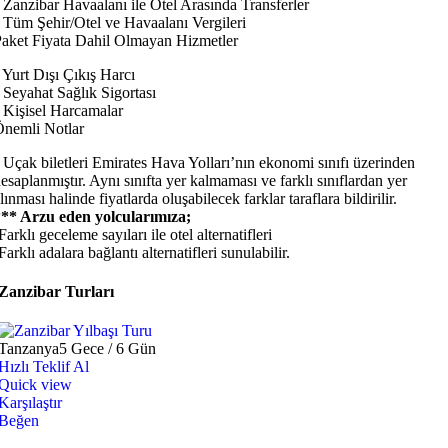
 Zanzibar Havaalanı ile Otel Arasında Transferler
 Tüm Şehir/Otel ve Havaalanı Vergileri
aket Fiyata Dahil Olmayan Hizmetler
 Yurt Dışı Çıkış Harcı
 Seyahat Sağlık Sigortası
 Kişisel Harcamalar
nemli Notlar
 Uçak biletleri Emirates Hava Yolları’nın ekonomi sınıfı üzerinden
esaplanmıştır. Aynı sınıfta yer kalmaması ve farklı sınıflardan yer
lınması halinde fiyatlarda oluşabilecek farklar taraflara bildirilir.
*** Arzu eden yolcularımıza;
Farklı geceleme sayıları ile otel alternatifleri
Farklı adalara bağlantı alternatifleri sunulabilir.
Zanzibar Turları
Tanzanya
5 Gece / 6 Gün
Hızlı Teklif Al
Quick view
Karşılaştır
Beğen