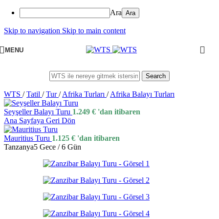
Ara
Skip to navigation
Skip to main content
MENU
Search
WTS
/
Tatil
/
Tur
/
Afrika Turları
/
Afrika Balayı Turları
Seyşeller Balayı Turu
1.249
€
'dan itibaren
Ana Sayfaya Geri Dön
Mauritius Turu
1.125
€
'dan itibaren
Tanzanya
5 Gece / 6 Gün