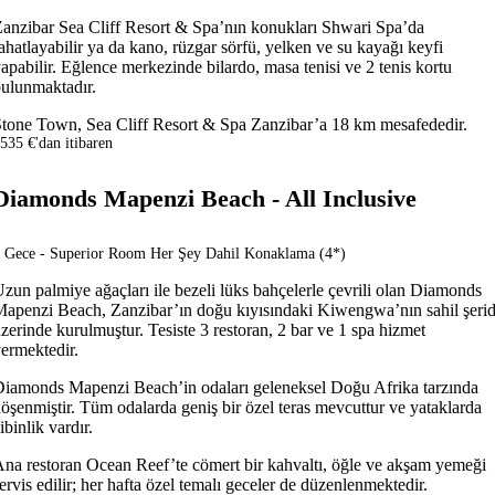
anzibar Sea Cliff Resort & Spa’nın konukları Shwari Spa’da
ahatlayabilir ya da kano, rüzgar sörfü, yelken ve su kayağı keyfi
apabilir. Eğlence merkezinde bilardo, masa tenisi ve 2 tenis kortu
ulunmaktadır.
tone Town, Sea Cliff Resort & Spa Zanzibar’a 18 km mesafededir.
535 €'dan itibaren
Diamonds Mapenzi Beach - All Inclusive
 Gece - Superior Room Her Şey Dahil Konaklama (4*)
zun palmiye ağaçları ile bezeli lüks bahçelerle çevrili olan Diamonds
apenzi Beach, Zanzibar’ın doğu kıyısındaki Kiwengwa’nın sahil şerid
zerinde kurulmuştur. Tesiste 3 restoran, 2 bar ve 1 spa hizmet
ermektedir.
iamonds Mapenzi Beach’in odaları geleneksel Doğu Afrika tarzında
öşenmiştir. Tüm odalarda geniş bir özel teras mevcuttur ve yataklarda
ibinlik vardır.
na restoran Ocean Reef’te cömert bir kahvaltı, öğle ve akşam yemeği
ervis edilir; her hafta özel temalı geceler de düzenlenmektedir.