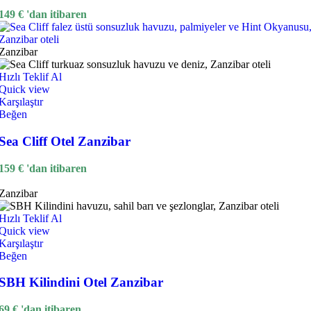
149
€
'dan itibaren
Zanzibar
Hızlı Teklif Al
Quick view
Karşılaştır
Beğen
Sea Cliff Otel Zanzibar
159
€
'dan itibaren
Zanzibar
Hızlı Teklif Al
Quick view
Karşılaştır
Beğen
SBH Kilindini Otel Zanzibar
69
€
'dan itibaren