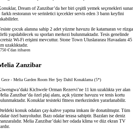
onuklar, Dream of Zanzibar’da her biri çeşitli yemek seçenekleri suna
 farklı restoranın ve serinletici içecekler servis eden 3 barın keyfini
ıkabilirler.
esiste çocuk alanına sahip 2 adet yüzme havuzu ile katamaran ve rüzga
örfü yapılabilecek su sporları merkezi bulunmaktadır. Tesis genelinde
cretsiz Wi-Fi erişimi mevcuttur. Stone Town Uluslararası Havaalanı 45
m uzaklıktadır.
750 €'dan itibaren
Melia Zanzibar
 Gece - Melia Garden Room Her Şey Dahil Konaklama (5*)
iwengwa’daki Kichwele Orman Rezervi’ne 11 km uzaklıkta yer alan
elia Zanzibar’da özel plaj alanı, açık yüzme havuzu ve tenis kortu
ulunmaktadır. Konuklar tesisteki fitness merkezinden yararlanabilir.
teldeki konuk odaları çay-kahve yapma imkanı ile donatılmıştır. Tüm
dalar özel banyoludur. Bazı odalar terasa sahiptir. Bazıları ise deniz
anzaralıdır. Melia Zanzibar’daki her odada klima ve düz ekran TV
ardır.