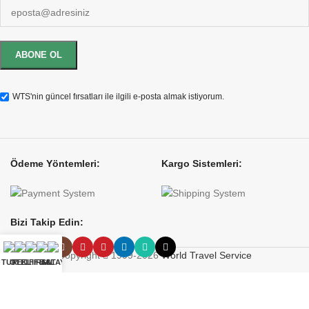
WTS'nin güncel fırsatları ile ilgili e-posta almak istiyorum.
Ödeme Yöntemleri:
Kargo Sistemleri:
Bizi Takip Edin:
Copyright
1999-2026
World Travel Service
TUR
OTEL
TEKLIF AL
FIRSAT
BALAYI
Anasayfa
•
Hakkımızda
•
Gizlilik Politikası
•
İletişim
TÜRSAB A Grubu Belge No: 4388