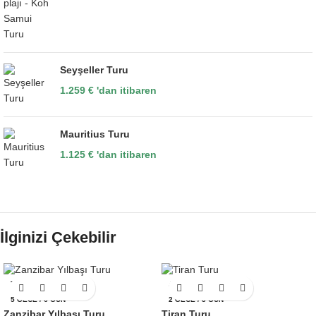
Seyşeller Turu
1.259
€
'dan itibaren
Mauritius Turu
1.125
€
'dan itibaren
İlginizi Çekebilir
TANZANYA
ARNAVUTLUK
5 GECE / 6 GÜN
2 GECE / 3 GÜN
Zanzibar Yılbaşı Turu
Tiran Turu