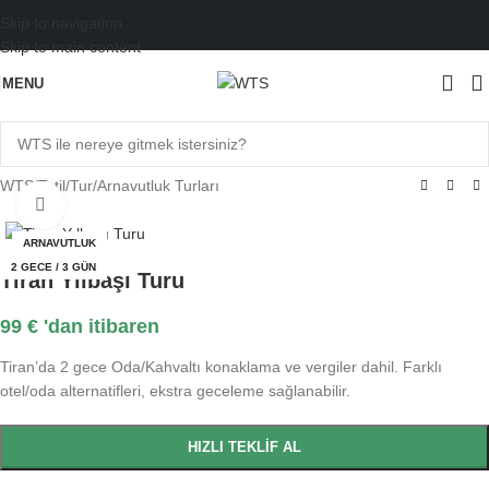
Skip to navigation
Skip to main content
MENU
WTS
/
Tatil
/
Tur
/
Arnavutluk Turları
Büyütmek için tıklayın
ARNAVUTLUK
2 GECE / 3 GÜN
Tiran Yılbaşı Turu
99
€
'dan itibaren
Tiran’da 2 gece Oda/Kahvaltı konaklama ve vergiler dahil. Farklı
otel/oda alternatifleri, ekstra geceleme sağlanabilir.
HIZLI TEKLIF AL