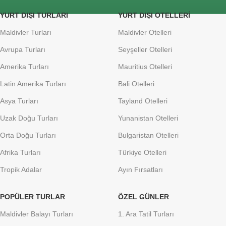
YURT DIŞI TURLARI
YURT DIŞI OTELLERI
Maldivler Turları
Maldivler Otelleri
Avrupa Turları
Seyşeller Otelleri
Amerika Turları
Mauritius Otelleri
Latin Amerika Turları
Bali Otelleri
Asya Turları
Tayland Otelleri
Uzak Doğu Turları
Yunanistan Otelleri
Orta Doğu Turları
Bulgaristan Otelleri
Afrika Turları
Türkiye Otelleri
Tropik Adalar
Ayın Fırsatları
POPÜLER TURLAR
ÖZEL GÜNLER
Maldivler Balayı Turları
1. Ara Tatil Turları