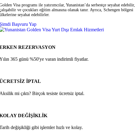
Golden Visa programı ile yatırımcılar, Yunanistan’da serbestçe seyahat edebilir,
çalışabilir ve çocukları eğitim almasına olanak tanır. Ayrıca, Schengen bölgesi
ülkelerine seyahat edebilirler.
Şimdi Başvuru Yap
ERKEN REZERVASYON
Yılın 365 günü %50'ye varan indirimli fiyatlar.
ÜCRETSİZ İPTAL
Aksilik mi çıktı? Birçok tesiste ücretsiz iptal.
KOLAY DEĞİŞİKLİK
Tarih değişikliği gibi işlemler hızlı ve kolay.