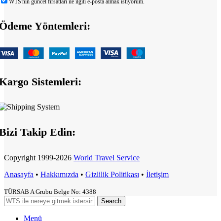
WTS'nin güncel fırsatları ile ilgili e-posta almak istiyorum.
Ödeme Yöntemleri:
Kargo Sistemleri:
Bizi Takip Edin:
Copyright
1999-2026
World Travel Service
Anasayfa
•
Hakkımızda
•
Gizlilik Politikası
•
İletişim
TÜRSAB A Grubu Belge No: 4388
Search
Menü