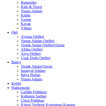
Başkentler
Kids & Travel
Yunan Adaları
Kültür
Gurme
Kayak
Yılbaşı
Otel
Avrupa Otelleri
Yunan Adaları Otelleri
Tropik Adalar Otelleri
Vizesiz
Afrika Otelleri
Asya Otelleri
Uzak Doğu Otelleri
Balayı
Tropik Adalar
Vizesiz
İspanyol Adaları
İtalya Plajları
Yunan Adaları
Keşfet
Hakkımızda
Gizlilik Politikası
Kullanım Şartları
Çerez Politikası
Kişisel Verilerin Korunması Kanunu