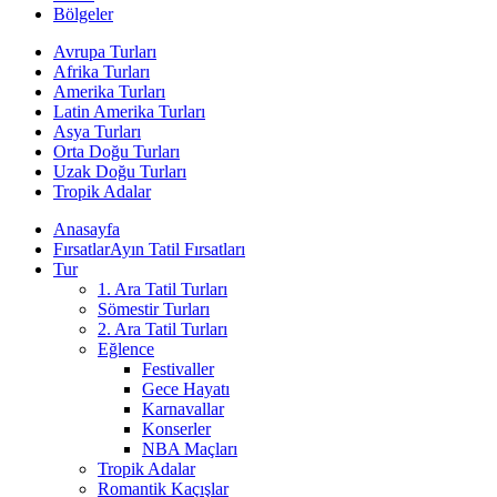
Bölgeler
Avrupa Turları
Afrika Turları
Amerika Turları
Latin Amerika Turları
Asya Turları
Orta Doğu Turları
Uzak Doğu Turları
Tropik Adalar
Anasayfa
Fırsatlar
Ayın Tatil Fırsatları
Tur
1. Ara Tatil Turları
Sömestir Turları
2. Ara Tatil Turları
Eğlence
Festivaller
Gece Hayatı
Karnavallar
Konserler
NBA Maçları
Tropik Adalar
Romantik Kaçışlar