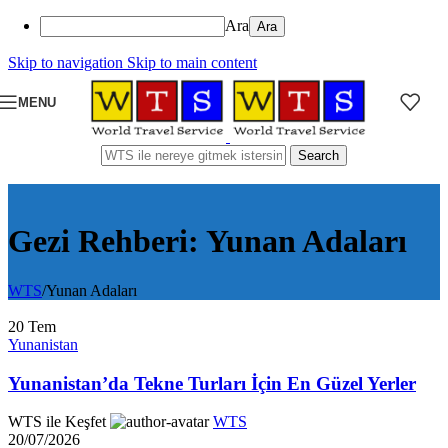
Ara
Skip to navigation
Skip to main content
MENU
Search
Gezi Rehberi: Yunan Adaları
WTS
/
Yunan Adaları
20
Tem
Yunanistan
Yunanistan’da Tekne Turları İçin En Güzel Yerler
WTS ile Keşfet
WTS
20/07/2026