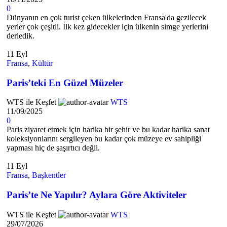
0
Dünyanın en çok turist çeken ülkelerinden Fransa'da gezilecek
yerler çok çeşitli. İlk kez gidecekler için ülkenin simge yerlerini
derledik.
11
Eyl
Fransa
,
Kültür
Paris’teki En Güzel Müzeler
WTS ile Keşfet
WTS
11/09/2025
0
Paris ziyaret etmek için harika bir şehir ve bu kadar harika sanat
koleksiyonlarını sergileyen bu kadar çok müzeye ev sahipliği
yapması hiç de şaşırtıcı değil.
11
Eyl
Fransa
,
Başkentler
Paris’te Ne Yapılır? Aylara Göre Aktiviteler
WTS ile Keşfet
WTS
29/07/2026