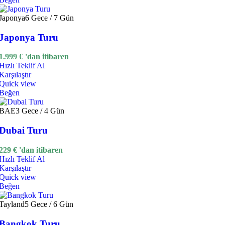
Japonya
6 Gece / 7 Gün
Japonya Turu
1.999
€
'dan itibaren
Hızlı Teklif Al
Karşılaştır
Quick view
Beğen
BAE
3 Gece / 4 Gün
Dubai Turu
229
€
'dan itibaren
Hızlı Teklif Al
Karşılaştır
Quick view
Beğen
Tayland
5 Gece / 6 Gün
Bangkok Turu