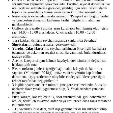
Güncel fırsatlar ve son fiyat için "Teklif Al" butonu ile müsaitlik
sorgulaması yapmanız gerekmektedir. Fiyatlar, seyahat dönemleri ve
otel/uçak müsaitliklerine göre değişebildiği için olası farklılıklarda
taşıyıcı ve konaklama hizmetlerini veren kurumlar sorumludur.
Rezervasyon esnasında misafirlerimizin "Pasaport no, doğum tarihi
ve pasaportun alınış/son kullanma tarihi" bilgilerinin alınması
gerekmektedir.
Otellere giriş saatleri uluslar arası kurallarca belirlenmiş olup, giriş
saat 14:00 - 15:00 arasındadır. Çıkış saatleri 10:00 - 12:00
arasındadır.
Tura katılan kişilerin seyahat sırasında yanlarında
Seyahat
Sigortalarını
bulundurmaları gerekmektedir.
Yurtdışı Çıkış Harcı
'nın, seyahat tarihinden önce ilgili bankalara
ödenmesi ve dekontun seyahat sırasında yanınızda bulundurulması
tavsiye edilir.
Acente, kategorisi aynı kalmak kaydıyla otel isimlerini değiştirme
hakkını saklı tutar.
Ekstra turların günleri; içeriğe bağlı kalmak kaydı ile katılımcı
sayısına (Mimimum 20 kişi), müze ve ören yerinin kapalı olma
durumuna, uçuş saatlerinde oluşabilecek değişikliklere göre ilgili
rehber tarafından değiştirilebilir.
3 kişilik odalar, otellerin müsaitliğine göre verilmektedir. 3 kişilik
odalarda ilave yatak uygulaması olup, 3. Yatak standart yataktan
küçüktür.
Fuar, kongre, konser, etkinlik, spor turnuvası vb. gibi dönemlerde
oteller, belirtilen lokasyonlardan veya km’lerden daha fazla mesafede
kullanılabilir.
T.C. vatandaşı olsa dahi, yurt dışı gezisine farklı bir ülkeden sahip