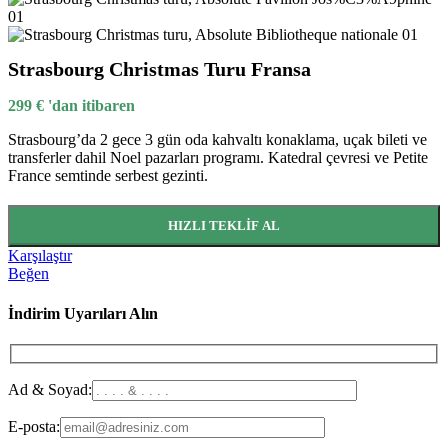
Strasbourg Christmas Turu Fransa
299
€
'dan itibaren
Strasbourg’da 2 gece 3 gün oda kahvaltı konaklama, uçak bileti ve
transferler dahil Noel pazarları programı. Katedral çevresi ve Petite
France semtinde serbest gezinti.
HIZLI TEKLIF AL
Karşılaştır
Beğen
İndirim Uyarıları Alın
Ad & Soyad:
E-posta: