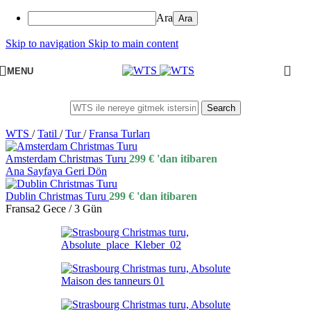
Ara
Skip to navigation
Skip to main content
MENU
Search
WTS
/
Tatil
/
Tur
/
Fransa Turları
Amsterdam Christmas Turu
299
€
'dan itibaren
Ana Sayfaya Geri Dön
Dublin Christmas Turu
299
€
'dan itibaren
Fransa
2 Gece / 3 Gün