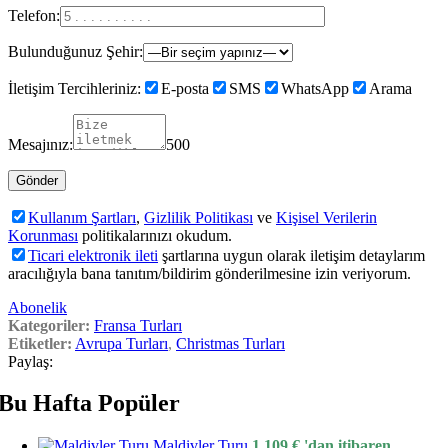
Telefon:
Bulunduğunuz Şehir:
İletişim Tercihleriniz:
E-posta
SMS
WhatsApp
Arama
Mesajınız:
500
Kullanım Şartları
,
Gizlilik Politikası
ve
Kişisel Verilerin
Korunması
politikalarınızı okudum.
Ticari elektronik ileti
şartlarına uygun olarak iletişim detaylarım
aracılığıyla bana tanıtım/bildirim gönderilmesine izin veriyorum.
Abonelik
Kategoriler:
Fransa Turları
Etiketler:
Avrupa Turları
,
Christmas Turları
Paylaş:
Bu Hafta Popüler
Maldivler Turu
1.109
€
'dan itibaren