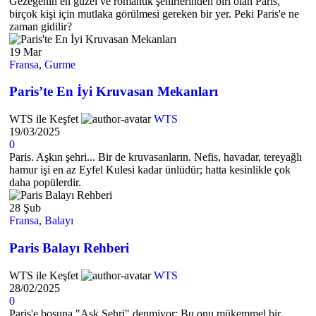
Gezegenin en güzel ve romantik şehirlerinden biri olan Paris,
birçok kişi için mutlaka görülmesi gereken bir yer. Peki Paris'e ne
zaman gidilir?
19
Mar
Fransa
,
Gurme
Paris’te En İyi Kruvasan Mekanları
WTS ile Keşfet
WTS
19/03/2025
0
Paris. Aşkın şehri... Bir de kruvasanların. Nefis, havadar, tereyağlı
hamur işi en az Eyfel Kulesi kadar ünlüdür; hatta kesinlikle çok
daha popülerdir.
28
Şub
Fransa
,
Balayı
Paris Balayı Rehberi
WTS ile Keşfet
WTS
28/02/2025
0
Paris'e boşuna "Aşk Şehri" denmiyor; Bu onu mükemmel bir