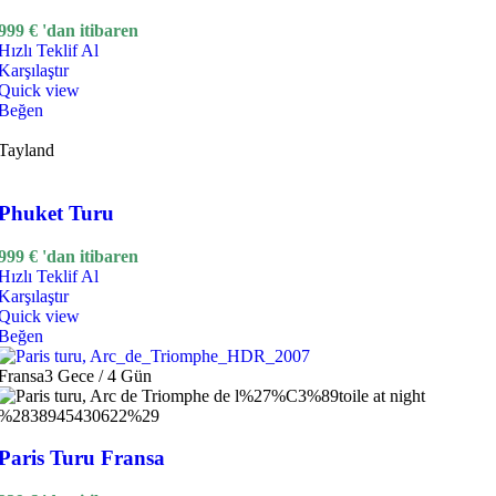
999
€
'dan itibaren
Hızlı Teklif Al
Karşılaştır
Quick view
Beğen
Tayland
Phuket Turu
999
€
'dan itibaren
Hızlı Teklif Al
Karşılaştır
Quick view
Beğen
Fransa
3 Gece / 4 Gün
Paris Turu Fransa