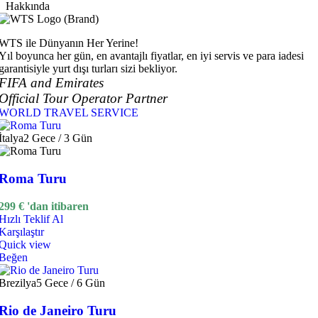
Hakkında
WTS ile Dünyanın Her Yerine!
Yıl boyunca her gün, en avantajlı fiyatlar, en iyi servis ve para iadesi
garantisiyle yurt dışı turları sizi bekliyor.
FIFA and Emirates
Official Tour Operator Partner
WORLD TRAVEL SERVICE
İtalya
2 Gece / 3 Gün
Roma Turu
299
€
'dan itibaren
Hızlı Teklif Al
Karşılaştır
Quick view
Beğen
Brezilya
5 Gece / 6 Gün
Rio de Janeiro Turu