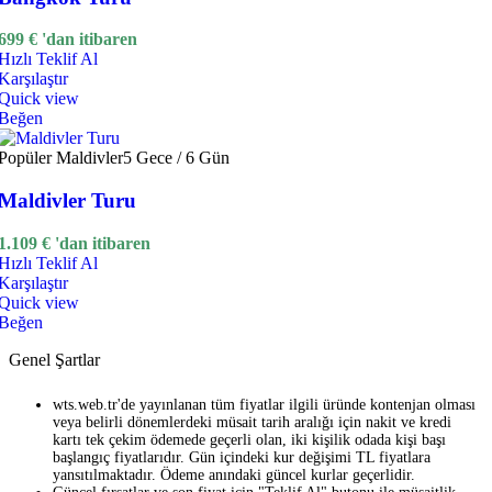
699
€
'dan itibaren
Hızlı Teklif Al
Karşılaştır
Quick view
Beğen
Popüler
Maldivler
5 Gece / 6 Gün
Maldivler Turu
1.109
€
'dan itibaren
Hızlı Teklif Al
Karşılaştır
Quick view
Beğen
Genel Şartlar
wts.web.tr'de yayınlanan tüm fiyatlar ilgili üründe kontenjan olması
veya belirli dönemlerdeki müsait tarih aralığı için nakit ve kredi
kartı tek çekim ödemede geçerli olan, iki kişilik odada kişi başı
başlangıç fiyatlarıdır. Gün içindeki kur değişimi TL fiyatlara
yansıtılmaktadır. Ödeme anındaki güncel kurlar geçerlidir.