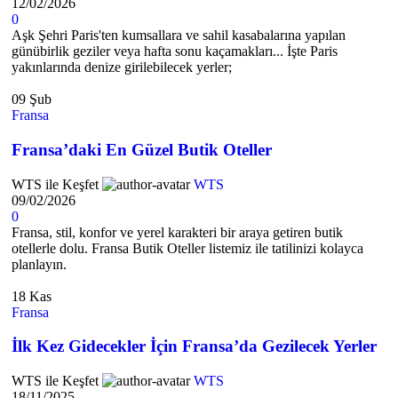
12/02/2026
0
Aşk Şehri Paris'ten kumsallara ve sahil kasabalarına yapılan
günübirlik geziler veya hafta sonu kaçamakları... İşte Paris
yakınlarında denize girilebilecek yerler;
09
Şub
Fransa
Fransa’daki En Güzel Butik Oteller
WTS ile Keşfet
WTS
09/02/2026
0
Fransa, stil, konfor ve yerel karakteri bir araya getiren butik
otellerle dolu. Fransa Butik Oteller listemiz ile tatilinizi kolayca
planlayın.
18
Kas
Fransa
İlk Kez Gidecekler İçin Fransa’da Gezilecek Yerler
WTS ile Keşfet
WTS
18/11/2025