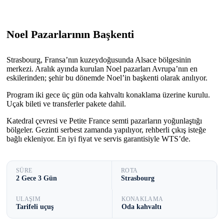
Noel Pazarlarının Başkenti
Strasbourg, Fransa’nın kuzeydoğusunda Alsace bölgesinin
merkezi. Aralık ayında kurulan Noel pazarları Avrupa’nın en
eskilerinden; şehir bu dönemde Noel’in başkenti olarak anılıyor.
Program iki gece üç gün oda kahvaltı konaklama üzerine kurulu.
Uçak bileti ve transferler pakete dahil.
Katedral çevresi ve Petite France semti pazarların yoğunlaştığı
bölgeler. Gezinti serbest zamanda yapılıyor, rehberli çıkış isteğe
bağlı ekleniyor. En iyi fiyat ve servis garantisiyle WTS’de.
SÜRE
ROTA
2 Gece 3 Gün
Strasbourg
ULAŞIM
KONAKLAMA
Tarifeli uçuş
Oda kahvaltı