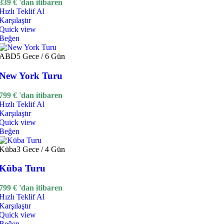
339
€
'dan itibaren
Hızlı Teklif Al
Karşılaştır
Quick view
Beğen
ABD
5 Gece / 6 Gün
New York Turu
799
€
'dan itibaren
Hızlı Teklif Al
Karşılaştır
Quick view
Beğen
Küba
3 Gece / 4 Gün
Küba Turu
799
€
'dan itibaren
Hızlı Teklif Al
Karşılaştır
Quick view
Beğen