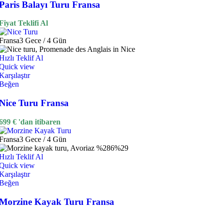
Paris Balayı Turu Fransa
Fiyat Teklifi Al
Fransa
3 Gece / 4 Gün
Hızlı Teklif Al
Quick view
Karşılaştır
Beğen
Nice Turu Fransa
699
€
'dan itibaren
Fransa
3 Gece / 4 Gün
Hızlı Teklif Al
Quick view
Karşılaştır
Beğen
Morzine Kayak Turu Fransa