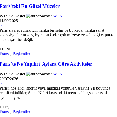
Paris’teki En Güzel Müzeler
WTS ile Keşfet
WTS
11/09/2025
0
Paris ziyaret etmek için harika bir şehir ve bu kadar harika sanat
koleksiyonlarını sergileyen bu kadar çok müzeye ev sahipliği yapması
hiç de şaşırtıcı değil.
11
Eyl
Fransa
,
Başkentler
Paris’te Ne Yapılır? Aylara Göre Aktiviteler
WTS ile Keşfet
WTS
29/07/2026
0
Paris'i göz alıcı, sportif veya müzikal yönüyle yaşayın! Yıl boyunca
renkli etkinlikler, Seine Nehri kıyısındaki metropolü eşsiz bir ışıkla
aydınlatıyor.
10
Eyl
Fransa
,
Başkentler