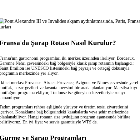
Fransa'da Şarap Rotası Nasıl Kurulur?
Fransa'nın gastronomi programları iki merkez üzerinden ilerliyor. Bordeaux,
Garonne Nehri çevresindeki bağ bölgesiyle klasik şarap rotasının başlangıcı;
Saint Emilion ise UNESCO listesindeki bağ peyzajı ve ortaçağ dokusuyla
programın merkezinde yer alıyor.
İkinci merkez Provence. Aix-en-Provence, Avignon ve Nimes çevresinde yerel
mutfak, pazar gezileri ve lavanta mevsimi bir arada planlanıyor. Marsilya kıyı
mutfağını programa ekliyor, Toulouse ise güneybatı lezzetleriyle rotayı
tamamlıyor.
Tadım programları rehber eşliğinde yürüyor ve üretim tesisi ziyaretlerini
içeriyor. Konaklama bağ bölgesindeki kasabalarda veya şehir merkezinde
planlanabiliyor. Hangi rotanın size uyduğunu program aşamasında birlikte
belirliyoruz. En iyi fiyat ve servis garantisiyle WTS'de.
Gurme ve Şarap Programları