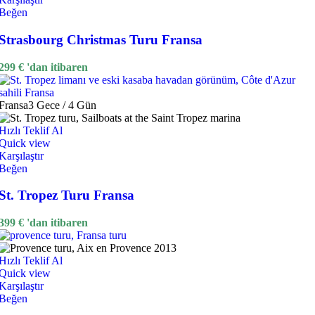
Beğen
Strasbourg Christmas Turu Fransa
299
€
'dan itibaren
Fransa
3 Gece / 4 Gün
Hızlı Teklif Al
Quick view
Karşılaştır
Beğen
St. Tropez Turu Fransa
399
€
'dan itibaren
Hızlı Teklif Al
Quick view
Karşılaştır
Beğen