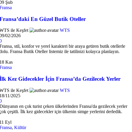
09
Şub
Fransa
Fransa’daki En Güzel Butik Oteller
WTS ile Keşfet
WTS
09/02/2026
0
Fransa, stil, konfor ve yerel karakteri bir araya getiren butik otellerle
dolu. Fransa Butik Oteller listemiz ile tatilinizi kolayca planlayın.
18
Kas
Fransa
İlk Kez Gidecekler İçin Fransa’da Gezilecek Yerler
WTS ile Keşfet
WTS
18/11/2025
0
Dünyanın en çok turist çeken ülkelerinden Fransa'da gezilecek yerler
çok çeşitli. İlk kez gidecekler için ülkenin simge yerlerini derledik.
11
Eyl
Fransa
,
Kültür