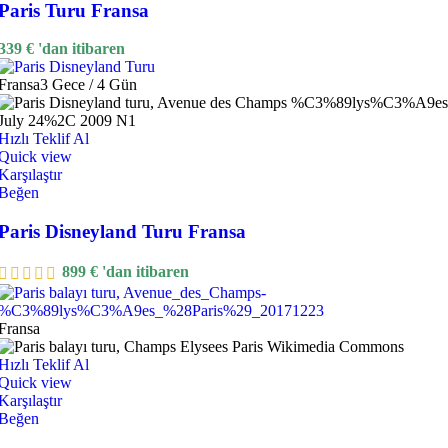
Paris Turu Fransa
339
€
'dan itibaren
Fransa
3 Gece / 4 Gün
Hızlı Teklif Al
Quick view
Karşılaştır
Beğen
Paris Disneyland Turu Fransa
899
€
'dan itibaren
Fransa
Hızlı Teklif Al
Quick view
Karşılaştır
Beğen