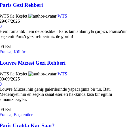
Paris Gezi Rehberi
WTS ile Keşfet
WTS
29/07/2026
0
Hem romantik hem de sofistike - Paris tam anlamıyla çarpıcı. Fransa'nı
başkenti Paris'i gezi rehberimiz ile görün!
09
Eyl
Fransa
,
Kültür
Louvre Müzesi Gezi Rehberi
WTS ile Keşfet
WTS
09/09/2025
0
Louvre Müzesi'nin geniş galerilerinde yapacağınız bir tur, Batı
Medeniyeti'nin en seçkin sanat eserleri hakkında kısa bir eğitim
almanızı sağlar.
09
Eyl
Fransa
,
Başkentler
Paris Uçakla Kaç Saat?