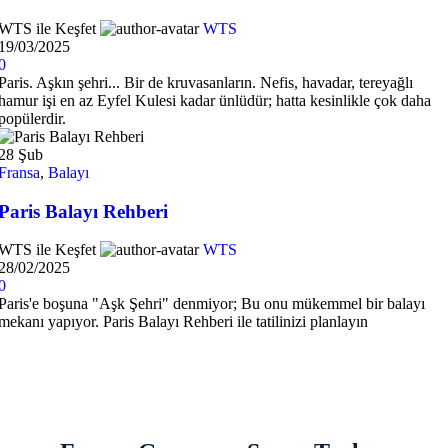
WTS ile Keşfet
WTS
19/03/2025
0
Paris. Aşkın şehri... Bir de kruvasanların. Nefis, havadar, tereyağlı
hamur işi en az Eyfel Kulesi kadar ünlüdür; hatta kesinlikle çok daha
popülerdir.
28
Şub
Fransa
,
Balayı
Paris Balayı Rehberi
WTS ile Keşfet
WTS
28/02/2025
0
Paris'e boşuna "Aşk Şehri" denmiyor; Bu onu mükemmel bir balayı
mekanı yapıyor. Paris Balayı Rehberi ile tatilinizi planlayın