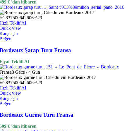
499
€
'dan itibaren
Hızlı Teklif Al
Quick view
Karşılaştır
Beğen
Bordeaux Şarap Turu Fransa
Fiyat Teklifi Al
Fransa
3 Gece / 4 Gün
Hızlı Teklif Al
Quick view
Karşılaştır
Beğen
Bordeaux Gurme Turu Fransa
599
€
'dan itibaren