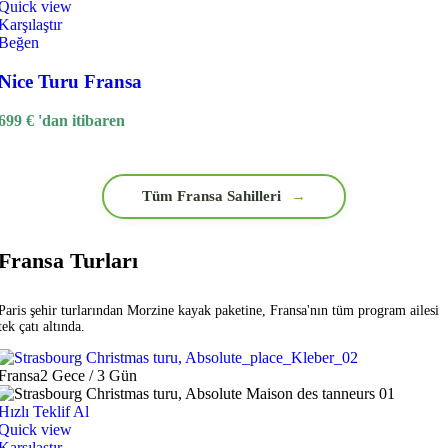
Quick view
Karşılaştır
Beğen
Nice Turu Fransa
699
€
'dan itibaren
Tüm Fransa Sahilleri
→
Fransa Turları
Paris şehir turlarından Morzine kayak paketine, Fransa'nın tüm program ailesi
tek çatı altında.
Fransa
2 Gece / 3 Gün
Hızlı Teklif Al
Quick view
Karşılaştır