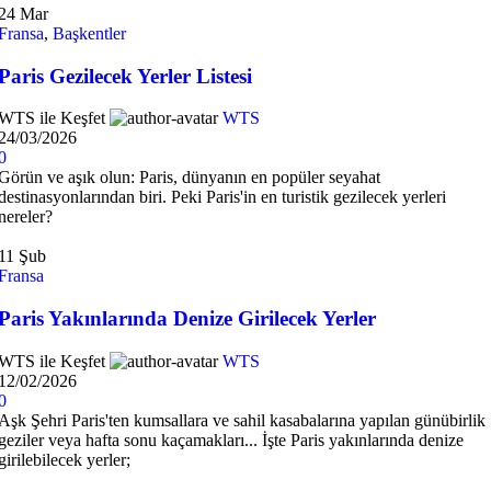
24
Mar
Fransa
,
Başkentler
Paris Gezilecek Yerler Listesi
WTS ile Keşfet
WTS
24/03/2026
0
Görün ve aşık olun: Paris, dünyanın en popüler seyahat
destinasyonlarından biri. Peki Paris'in en turistik gezilecek yerleri
nereler?
11
Şub
Fransa
Paris Yakınlarında Denize Girilecek Yerler
WTS ile Keşfet
WTS
12/02/2026
0
Aşk Şehri Paris'ten kumsallara ve sahil kasabalarına yapılan günübirlik
geziler veya hafta sonu kaçamakları... İşte Paris yakınlarında denize
girilebilecek yerler;