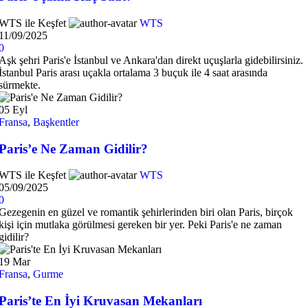
WTS ile Keşfet
WTS
11/09/2025
0
Aşk şehri Paris'e İstanbul ve Ankara'dan direkt uçuşlarla gidebilirsiniz.
İstanbul Paris arası uçakla ortalama 3 buçuk ile 4 saat arasında
sürmekte.
05
Eyl
Fransa
,
Başkentler
Paris’e Ne Zaman Gidilir?
WTS ile Keşfet
WTS
05/09/2025
0
Gezegenin en güzel ve romantik şehirlerinden biri olan Paris, birçok
kişi için mutlaka görülmesi gereken bir yer. Peki Paris'e ne zaman
gidilir?
19
Mar
Fransa
,
Gurme
Paris’te En İyi Kruvasan Mekanları