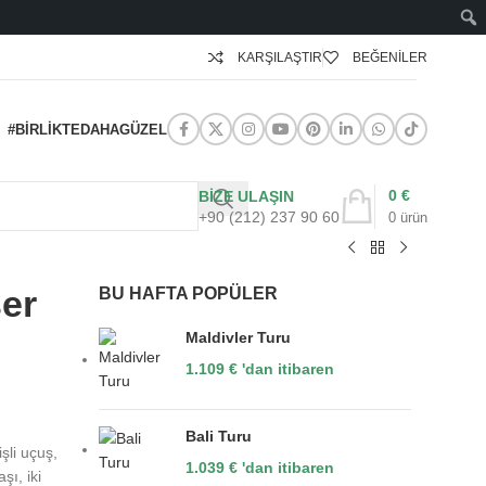
KARŞILAŞTIR
BEĞENILER
#BIRLIKTEDAHAGÜZEL
0
€
BİZE ULAŞIN
+90 (212) 237 90 60
0
ürün
er
BU HAFTA POPÜLER
Maldivler Turu
1.109
€
'dan itibaren
Bali Turu
şli uçuş,
1.039
€
'dan itibaren
şı, iki