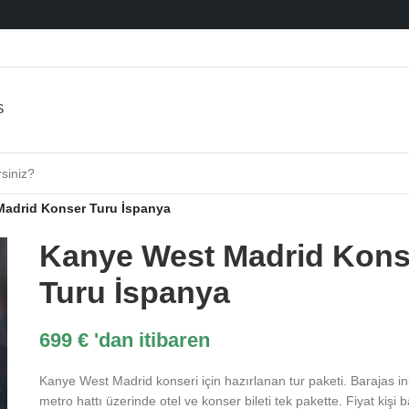
adrid Konser Turu İspanya
Kanye West Madrid Kons
Turu İspanya
699
€
'dan itibaren
Kanye West Madrid konseri için hazırlanan tur paketi. Barajas ini
metro hattı üzerinde otel ve konser bileti tek pakette. Fiyat kişi ba