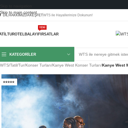
Skip to navigation
Skip to main content
DIL
HAKKIMIZDA
KEŞFET
WTS ile Hayallerinize Dokunun!
YENI
ATIL
TUR
OTEL
BALAYI
FIRSATLAR
KATEGORILER
WTS
/
Tatil
/
Tur
/
Konser Turları
/
Kanye West Konser Turları
/
Kanye West M
⭐⭐⭐⭐⭐