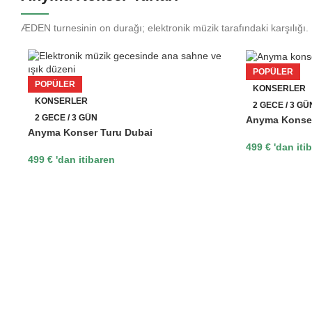
ÆDEN turnesinin on durağı; elektronik müzik tarafındaki karşılığı.
POPÜLER
POPÜLER
KONSERLER
KONSERLER
2 GECE / 3 GÜ
2 GECE / 3 GÜN
Anyma Konser
Anyma Konser Turu Dubai
499
€
'dan iti
499
€
'dan itibaren