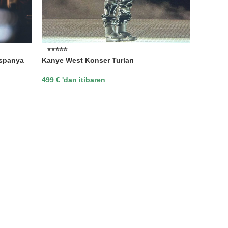
⭐⭐⭐⭐⭐
⭐⭐⭐⭐⭐
İspanya
Kanye West Konser Turları
Kanye W
Porteki
499
€
'dan itibaren
799
€
'd