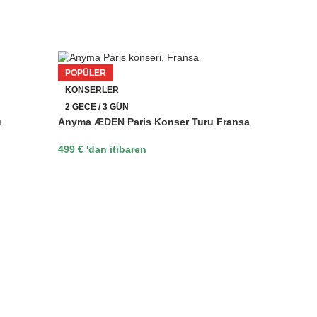
POPÜLER
KONSERLER
2 GECE / 3 GÜN
u
Anyma ÆDEN Paris Konser Turu Fransa
499
€
'dan itibaren
POPÜL
KONSE
2 GECE
Anyma 