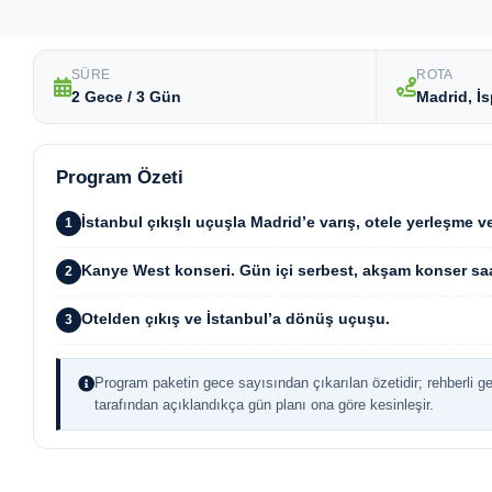
SÜRE
ROTA
2 Gece / 3 Gün
Madrid, İ
Program Özeti
İstanbul çıkışlı uçuşla Madrid’e varış, otele yerleşme 
1
Kanye West konseri. Gün içi serbest, akşam konser saa
2
Otelden çıkış ve İstanbul’a dönüş uçuşu.
3
Program paketin gece sayısından çıkarılan özetidir; rehberli g
tarafından açıklandıkça gün planı ona göre kesinleşir.