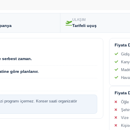
ULAŞIM
spanya
Tarifeli uçuş
Fiyata 
Gidiş
ve serbest zaman.
Kanye
Madr
tine göre planlanır.
Haval
Fiyata 
ezi programı içermez. Konser saati organizatör
Öğle
Şehir
Vize 
Kişis