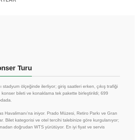
nser Turu
adyum ölçeğinde ilerliyor; giriş saatleri erken, çıkış trafiği
 konser bileti ve konaklama tek pakette birleştirildi; 699
 odada.
as Havalimanı’na iniyor. Prado Müzesi, Retiro Parkı ve Gran
 Bilet kategorisi ve otel tercihi talebinize göre kurgulanıyor;
madan doğrudan WTS yürütüyor. En iyi fiyat ve servis