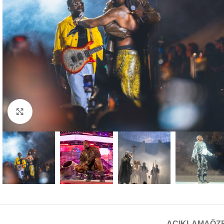
Büyütmek için tıklayın
AÇIKLAMA
ÖZ