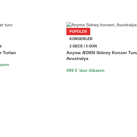
POPÜLER
KONSERLER
N
2 GECE / 3 GÜN
 Turları
Anyma ÆDEN Sidney Konser Tur
Avustralya
baren
499
€
'dan itibaren