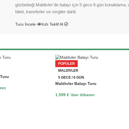
gözbebeği Maldivler’de balayı için 5 gece 6 gün konaklama,
bileti, transferler ve vergiler dahil.
Turu İncele
Hızlı Teklif Al
POPÜLER
MALDIVLER
 Turu
5 GECE / 6 GÜN
Maldivler Balayı Turu
aren
1.599
€
'dan itibaren