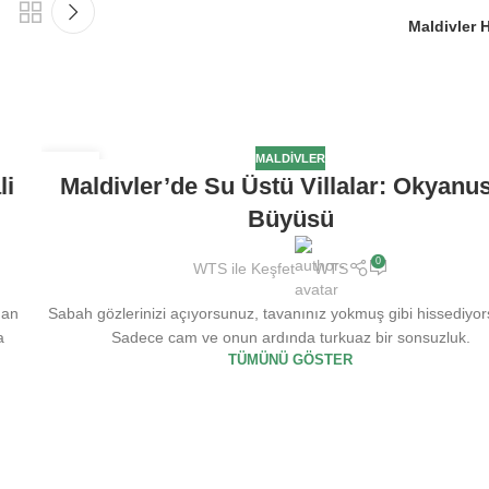
Maldivler 
MALDIVLER
13
li
Maldivler’de Su Üstü Villalar: Okyanu
MAY
Büyüsü
0
WTS ile Keşfet
WTS
dan
Sabah gözlerinizi açıyorsunuz, tavanınız yokmuş gibi hissediyo
a
Sadece cam ve onun ardında turkuaz bir sonsuzluk.
TÜMÜNÜ GÖSTER