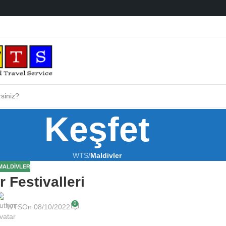
Keşfet
WTS
/
Maldivler
MALDIVLER
r Festivalleri
0
WTS
On 08/10/2022