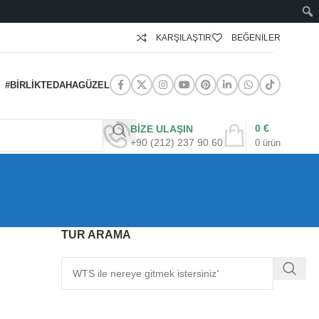
KARŞILAŞTIR
BEĞENILER
#BIRLIKTEDAHAGÜZEL
0
€
BİZE ULAŞIN
+90 (212) 237 90 60
0
ürün
TUR ARAMA