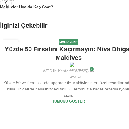
Maldivler Uçakla Kaç Saat?
İlginizi Çekebilir
MALDIVLER
17
Yüzde 50 Fırsatını Kaçırmayın: Niva Dhiga
TEM
Maldives
0
WTS ile Keşfet
WTS
Yüzde 50 ve ücretsiz oda upgrade ile Maldivler'in en özel resortların
Niva Dhigali'de hayalinizdeki tatil 31 Temmuz'a kadar rezervasyonl
sizin.
TÜMÜNÜ GÖSTER