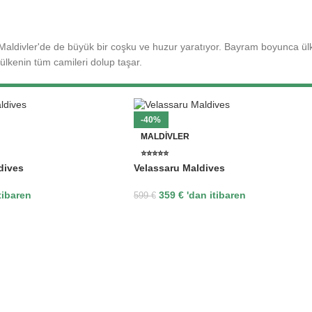
divler'de de büyük bir coşku ve huzur yaratıyor. Bayram boyunca ül
lkenin tüm camileri dolup taşar.
-40%
MALDIVLER
⭐⭐⭐⭐⭐
ldives
Velassaru Maldives
tibaren
359
€
'dan itibaren
599
€