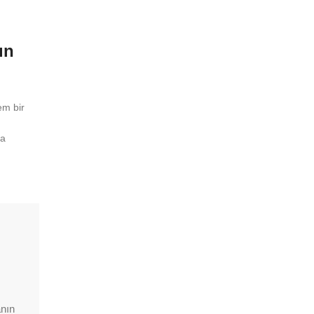
ın
em bir
da
anın