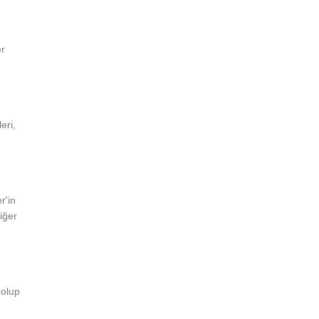
er
eri,
r'in
iğer
dolup