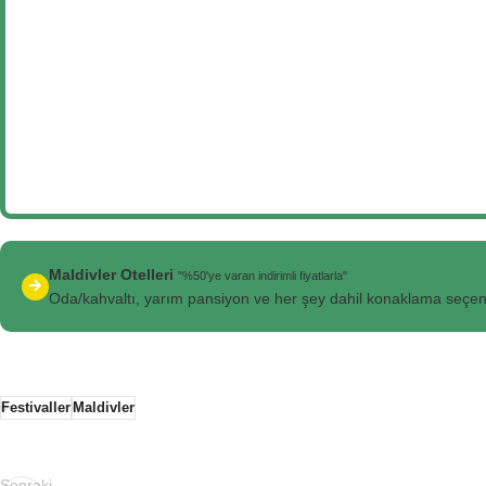
Maldivler Otelleri
"%50'ye varan indirimli fiyatlarla"
Oda/kahvaltı, yarım pansiyon ve her şey dahil konaklama seçen
Festivaller
Maldivler
Sonraki