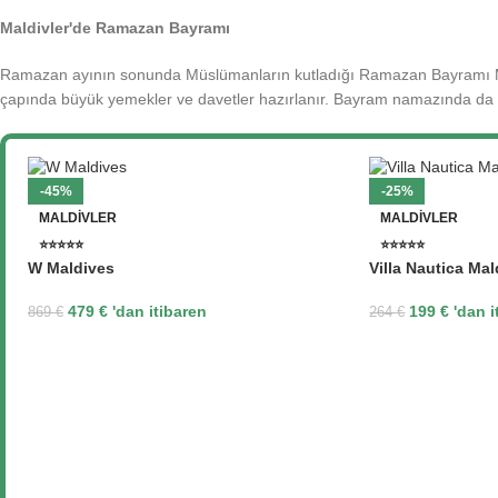
Maldivler'de Ramazan Bayramı
Ramazan ayının sonunda Müslümanların kutladığı Ramazan Bayramı Mal
çapında büyük yemekler ve davetler hazırlanır. Bayram namazında da ü
-45%
-25%
MALDIVLER
MALDIVLER
⭐⭐⭐⭐⭐
⭐⭐⭐⭐⭐
W Maldives
Villa Nautica Ma
479
€
'dan itibaren
199
€
'dan i
869
€
264
€