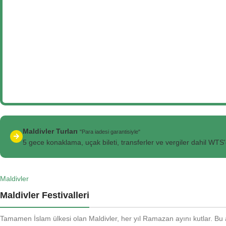
Maldivler Turları
"Para iadesi garantisiyle"
5 gece konaklama, uçak bileti, transferler ve vergiler dahil WTS
Maldivler
Maldivler Festivalleri
Tamamen İslam ülkesi olan Maldivler, her yıl Ramazan ayını kutlar. Bu ay