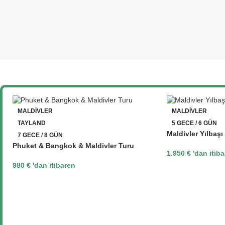
MALDIVLER
MALDIVLER
TAYLAND
5 GECE / 6 GÜN
Maldivler Yılbaşı
7 GECE / 8 GÜN
Phuket & Bangkok & Maldivler Turu
1.950
€
'dan itib
980
€
'dan itibaren