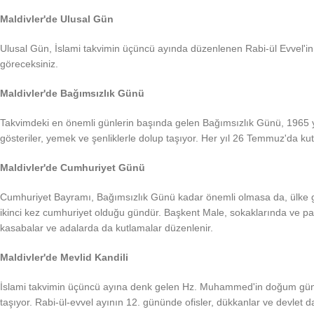
Maldivler'de Ulusal Gün
Ulusal Gün, İslami takvimin üçüncü ayında düzenlenen Rabi-ül Evvel'in i
göreceksiniz.
Maldivler'de Bağımsızlık Günü
Takvimdeki en önemli günlerin başında gelen Bağımsızlık Günü, 1965 yılı
gösteriler, yemek ve şenliklerle dolup taşıyor. Her yıl 26 Temmuz'da kut
Maldivler'de Cumhuriyet Günü
Cumhuriyet Bayramı, Bağımsızlık Günü kadar önemli olmasa da, ülke gen
ikinci kez cumhuriyet olduğu gündür. Başkent Male, sokaklarında ve park
kasabalar ve adalarda da kutlamalar düzenlenir.
Maldivler'de Mevlid Kandili
İslami takvimin üçüncü ayına denk gelen Hz. Muhammed'in doğum günü
taşıyor. Rabi-ül-evvel ayının 12. gününde ofisler, dükkanlar ve devlet d