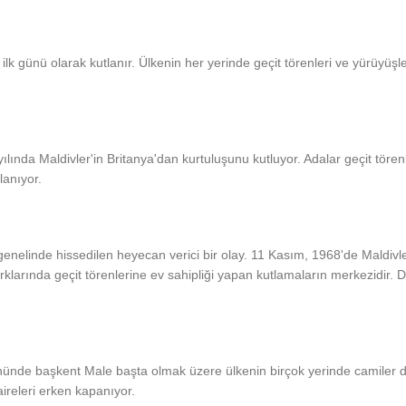
lk günü olarak kutlanır. Ülkenin her yerinde geçit törenleri ve yürüyüşl
nda Maldivler'in Britanya'dan kurtuluşunu kutluyor. Adalar geçit törenl
lanıyor.
elinde hissedilen heyecan verici bir olay. 11 Kasım, 1968'de Maldivle
larında geçit törenlerine ev sahipliği yapan kutlamaların merkezidir. D
nde başkent Male başta olmak üzere ülkenin birçok yerinde camiler 
aireleri erken kapanıyor.