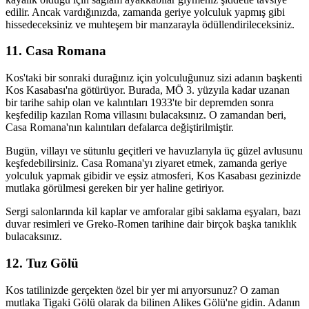
edilir. Ancak vardığınızda, zamanda geriye yolculuk yapmış gibi
hissedeceksiniz ve muhteşem bir manzarayla ödüllendirileceksiniz.
11. Casa Romana
Kos'taki bir sonraki durağınız için yolculuğunuz sizi adanın başkenti
Kos Kasabası'na götürüyor. Burada, MÖ 3. yüzyıla kadar uzanan
bir tarihe sahip olan ve kalıntıları 1933'te bir depremden sonra
keşfedilip kazılan Roma villasını bulacaksınız. O zamandan beri,
Casa Romana'nın kalıntıları defalarca değiştirilmiştir.
Bugün, villayı ve sütunlu geçitleri ve havuzlarıyla üç güzel avlusunu
keşfedebilirsiniz. Casa Romana'yı ziyaret etmek, zamanda geriye
yolculuk yapmak gibidir ve eşsiz atmosferi, Kos Kasabası gezinizde
mutlaka görülmesi gereken bir yer haline getiriyor.
Sergi salonlarında kil kaplar ve amforalar gibi saklama eşyaları, bazı
duvar resimleri ve Greko-Romen tarihine dair birçok başka tanıklık
bulacaksınız.
12. Tuz Gölü
Kos tatilinizde gerçekten özel bir yer mi arıyorsunuz? O zaman
mutlaka Tigaki Gölü olarak da bilinen Alikes Gölü'ne gidin. Adanın