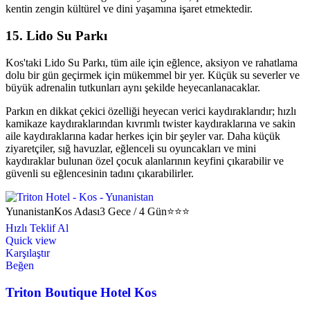
kentin zengin kültürel ve dini yaşamına işaret etmektedir.
15. Lido Su Parkı
Kos'taki Lido Su Parkı, tüm aile için eğlence, aksiyon ve rahatlama
dolu bir gün geçirmek için mükemmel bir yer. Küçük su severler ve
büyük adrenalin tutkunları aynı şekilde heyecanlanacaklar.
Parkın en dikkat çekici özelliği heyecan verici kaydıraklarıdır; hızlı
kamikaze kaydıraklarından kıvrımlı twister kaydıraklarına ve sakin
aile kaydıraklarına kadar herkes için bir şeyler var. Daha küçük
ziyaretçiler, sığ havuzlar, eğlenceli su oyuncakları ve mini
kaydıraklar bulunan özel çocuk alanlarının keyfini çıkarabilir ve
güvenli su eğlencesinin tadını çıkarabilirler.
Yunanistan
Kos Adası
3 Gece / 4 Gün
⭐⭐⭐
Hızlı Teklif Al
Quick view
Karşılaştır
Beğen
Triton Boutique Hotel Kos