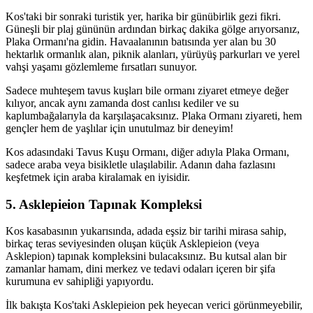
Kos'taki bir sonraki turistik yer, harika bir günübirlik gezi fikri.
Güneşli bir plaj gününün ardından birkaç dakika gölge arıyorsanız,
Plaka Ormanı'na gidin. Havaalanının batısında yer alan bu 30
hektarlık ormanlık alan, piknik alanları, yürüyüş parkurları ve yerel
vahşi yaşamı gözlemleme fırsatları sunuyor.
Sadece muhteşem tavus kuşları bile ormanı ziyaret etmeye değer
kılıyor, ancak aynı zamanda dost canlısı kediler ve su
kaplumbağalarıyla da karşılaşacaksınız. Plaka Ormanı ziyareti, hem
gençler hem de yaşlılar için unutulmaz bir deneyim!
Kos adasındaki Tavus Kuşu Ormanı, diğer adıyla Plaka Ormanı,
sadece araba veya bisikletle ulaşılabilir. Adanın daha fazlasını
keşfetmek için araba kiralamak en iyisidir.
5. Asklepieion Tapınak Kompleksi
Kos kasabasının yukarısında, adada eşsiz bir tarihi mirasa sahip,
birkaç teras seviyesinden oluşan küçük Asklepieion (veya
Asklepion) tapınak kompleksini bulacaksınız. Bu kutsal alan bir
zamanlar hamam, dini merkez ve tedavi odaları içeren bir şifa
kurumuna ev sahipliği yapıyordu.
İlk bakışta Kos'taki Asklepieion pek heyecan verici görünmeyebilir,