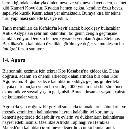
berraklığındaki sularıyla dinlenmeye ve yüzmeye davet eden, cennet
gibi Kamari Koyu'dur. Kıyıdan hemen açıkta, kendine özgü beyaz
şapeliyle küçük Kastri adası yer almaktadır. Buraya kısa bir tekne
turu yapılması şiddetle tavsiye edilir.
Tarih meraklıları da Kefalos'ta keyif alacak birçok şey bulacaklar.
Antik Astypalaia şehrinin kalıntıları, bölgenin zengin geçmişine
tanıklık ediyor. Denizin hemen kıyısında yer alan Agios Stefanos
Bazilikası'nın kalıntıları özellikle görülmeye değer ve muhteşem bir
fotoğraf fırsatı sunuyor.
14. Agora
Bir sonraki gezimiz için tekrar Kos Kasabası'na gideceğiz. Daha
doğrusu, adanın en önemli arkeolojik alanlarından biri olan Kos
Agorası'na. Bugün sadece kalıntıların kaldığı, geçmiş günlerdeki
hayata dair ipuçları veren bu yerde, 2000 yıldan fazla bir süre önce
ekonomik ve sosyal yaşam gelişmişti. Burada insanlar yaşadı, çalıştı
ve kutlamalar yaptı.
Agora'da yapacağınız bir gezinti sırasında tapınakların, sütunların ve
mozaik zeminlerin kalıntılarına hayran kalabilir, iyi korunmuş
kemerli geçitlerde dolaşabilir ve evlerin ve dükkanların kalıntılarına
hayret edebilirsiniz. Özellikle Afrodit Tapınağı ve Herakles
Mabedi'nin kalıntıları görülmeye değerdir , çünkü bunlar antik