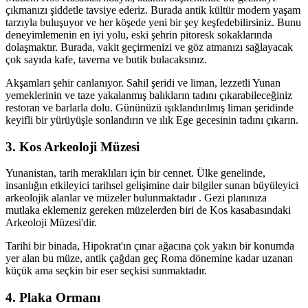
çıkmanızı şiddetle tavsiye ederiz. Burada antik kültür modern yaşam
tarzıyla buluşuyor ve her köşede yeni bir şey keşfedebilirsiniz. Bunu
deneyimlemenin en iyi yolu, eski şehrin pitoresk sokaklarında
dolaşmaktır. Burada, vakit geçirmenizi ve göz atmanızı sağlayacak
çok sayıda kafe, taverna ve butik bulacaksınız.
Akşamları şehir canlanıyor. Sahil şeridi ve liman, lezzetli Yunan
yemeklerinin ve taze yakalanmış balıkların tadını çıkarabileceğiniz
restoran ve barlarla dolu. Gününüzü ışıklandırılmış liman şeridinde
keyifli bir yürüyüşle sonlandırın ve ılık Ege gecesinin tadını çıkarın.
3. Kos Arkeoloji Müzesi
Yunanistan, tarih meraklıları için bir cennet. Ülke genelinde,
insanlığın etkileyici tarihsel gelişimine dair bilgiler sunan büyüleyici
arkeolojik alanlar ve müzeler bulunmaktadır . Gezi planınıza
mutlaka eklemeniz gereken müzelerden biri de Kos kasabasındaki
Arkeoloji Müzesi'dir.
Tarihi bir binada, Hipokrat'ın çınar ağacına çok yakın bir konumda
yer alan bu müze, antik çağdan geç Roma dönemine kadar uzanan
küçük ama seçkin bir eser seçkisi sunmaktadır.
4. Plaka Ormanı