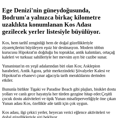
Ege Denizi'nin güneydoğusunda,
Bodrum'a yalnızca birkaç kilometre
uzaklıkta konumlanan Kos Adası
gezilecek yerler listesiyle büyülüyor.
Kos, hem tarihî zenginliği hem de doğal güzellikleriyle
ziyaretçilerini büyüleyen eşsiz bir destinasyon. Modern tıbbın
kurucusu Hipokrat'ın doğduğu bu topraklar, antik kalıntıları, ortaçağ
kaleleri ve turkuaz sahilleriyle her mevsim ayrı bir cazibe sunar.
Yunanistan'ın en yeşil adalarından biri olan Kos; Asklepion
harabeleri, Antik Agora, şehir merkezindeki Şövalyeler Kalesi ve
Hipokrat'ın efsanevi çınar ağacıyla tarih meraklılarını derinden
etkiler.
Bununla birlikte Tigaki ve Paradise Beach gibi plajları, bisiklet dostu
yolları ve canlı gece hayatıyla her türden gezgine hitap eder.Çeşitli
çocuk dostu aktiviteleri ve tipik Yunan misafirperverliğiyle öne çıkan
Yunan adası Kos, özellikle aile tatili için çok uygun.
Kos adası, ilgi çekici yerler, heyecan verici eğlence aktiviteleri ve
doğal güzellikleriyle sizi bekliyor.