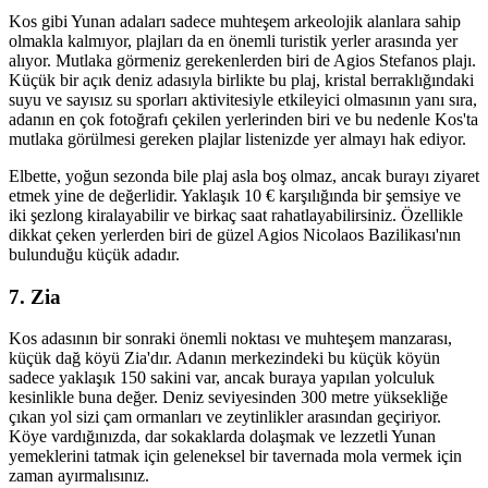
Kos gibi Yunan adaları sadece muhteşem arkeolojik alanlara sahip
olmakla kalmıyor, plajları da en önemli turistik yerler arasında yer
alıyor. Mutlaka görmeniz gerekenlerden biri de Agios Stefanos plajı.
Küçük bir açık deniz adasıyla birlikte bu plaj, kristal berraklığındaki
suyu ve sayısız su sporları aktivitesiyle etkileyici olmasının yanı sıra,
adanın en çok fotoğrafı çekilen yerlerinden biri ve bu nedenle Kos'ta
mutlaka görülmesi gereken plajlar listenizde yer almayı hak ediyor.
Elbette, yoğun sezonda bile plaj asla boş olmaz, ancak burayı ziyaret
etmek yine de değerlidir. Yaklaşık 10 € karşılığında bir şemsiye ve
iki şezlong kiralayabilir ve birkaç saat rahatlayabilirsiniz. Özellikle
dikkat çeken yerlerden biri de güzel Agios Nicolaos Bazilikası'nın
bulunduğu küçük adadır.
7. Zia
Kos adasının bir sonraki önemli noktası ve muhteşem manzarası,
küçük dağ köyü Zia'dır. Adanın merkezindeki bu küçük köyün
sadece yaklaşık 150 sakini var, ancak buraya yapılan yolculuk
kesinlikle buna değer. Deniz seviyesinden 300 metre yüksekliğe
çıkan yol sizi çam ormanları ve zeytinlikler arasından geçiriyor.
Köye vardığınızda, dar sokaklarda dolaşmak ve lezzetli Yunan
yemeklerini tatmak için geleneksel bir tavernada mola vermek için
zaman ayırmalısınız.