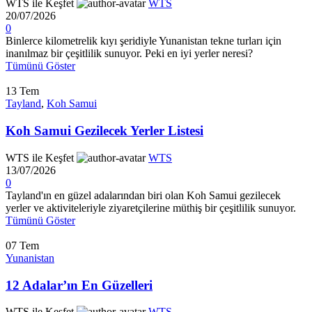
WTS ile Keşfet
WTS
20/07/2026
0
Binlerce kilometrelik kıyı şeridiyle Yunanistan tekne turları için
inanılmaz bir çeşitlilik sunuyor. Peki en iyi yerler neresi?
Tümünü Göster
13
Tem
Tayland
,
Koh Samui
Koh Samui Gezilecek Yerler Listesi
WTS ile Keşfet
WTS
13/07/2026
0
Tayland'ın en güzel adalarından biri olan Koh Samui gezilecek
yerler ve aktiviteleriyle ziyaretçilerine müthiş bir çeşitlilik sunuyor.
Tümünü Göster
07
Tem
Yunanistan
12 Adalar’ın En Güzelleri
WTS ile Keşfet
WTS