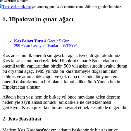
litikalarınızı okudum.
Ticari elektronik ileti
şartlarına uygun olarak tarafıma tanıtım/bildirim gönderebilirsiniz.
1. Hipokrat'ın çınar ağacı
Kos Balayı Turu
4 Gece / 5 Gün
299 €'dan başlayan fiyatlarla WTS'de!
Kos adasının ilk önemli simgesi bir ağaç. Evet, doğru okudunuz –
Kos kasabasının merkezindeki Hipokrat Çınar Ağacı, adanın en
önemli tarihi yapılarından biridir. 500 yılı aşkın süredir ayakta duran
bu oryantal ağaç, 1985 yılında bir kararnameyle doğal anıt ilan
edilmiş ve adını antik çağda ve çok daha ötesinde dünyanın en
önemli doktorlarından biri olarak kabul edilen ünlü Yunan hekim
Hipokrat'tan almıştır.
Ağacın hem yaşı hem de birkaç yıl önce meydana gelen deprem
nedeniyle zayıflaması sonucu, artık iskele ile desteklenmesi
gerekiyor. Kos'u gezerken burayı ziyaret etmek kesinlikle değerlidir.
2. Kos Kasabası
Madem Kos Kasabası'ndayız, adanın başkentinde bir gezintiye