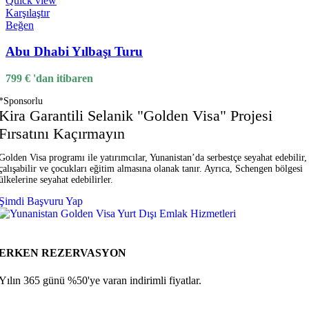
Quick view
Karşılaştır
Beğen
Abu Dhabi Yılbaşı Turu
799
€
'dan itibaren
*Sponsorlu
Kira Garantili Selanik "Golden Visa" Projesi
Fırsatını Kaçırmayın
Golden Visa programı ile yatırımcılar, Yunanistan’da serbestçe seyahat edebilir,
çalışabilir ve çocukları eğitim almasına olanak tanır. Ayrıca, Schengen bölgesi
ülkelerine seyahat edebilirler.
Şimdi Başvuru Yap
ERKEN REZERVASYON
Yılın 365 günü %50'ye varan indirimli fiyatlar.