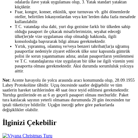
odalarda ilave yatak uygulaması olup, 3. Yatak standart yataktan
küçüktür.
Fuar, kongre, konser, etkinlik, spor turnuvası vb. gibi dönemlerde
oteller, belirtilen lokasyonlardan veya km’lerden daha fazla mesafede
kullanılabilir.
T.C. vatandaşı olsa dahi, yurt dışı gezisine farklı bir ülkeden sahip
olduğu pasaport ile çıkacak misafirlerimizin, seyahat edeceği
ülke(ler)de vize uygulaması olup olmadığı hakkında, ilgili
konsolosluğa başvurarak bilgi alması gerekmektedir.
Yırtık, yıpranmış, ıslanmış ve/veya benzeri tahribat(lar)a uğramış
pasaportlar nedeniyle ziyaret edilecek ülke sınır kapısında gümrük
polisi ile sorun yaşanmaması adına; anılan pasaportların yenilenmesi
ve T.C. vatandaşlarına vize uygulayan bir ülke ise ilgili vizenin yeni
pasaportta olması gerekmektedir. Aksi durumda sorumluluk yolcuya
aittir.
Not:
Acente havayolu ile yolcu arasında aracı konumunda olup, 28.09.1955
Lahey Protokolüne tâbidir. Uçuş öncesinde saatler değişebilir ve tüm
saatlerin hareket tarihlerinden 48 saat önce teyid edilmesi gerekmektedir.
Yurtdışı gezilerinde en az 6 ay geçerli pasaport olması mecburîdir. Paket
tura katılacak sayının yeterli olmaması durumunda 20 gün öncesinden tur
iptali tüketiciye bildirilir. Uçağın ineceği şehre göre parkurlarda
değişiklikler olabilir.
İlginizi Çekebilir