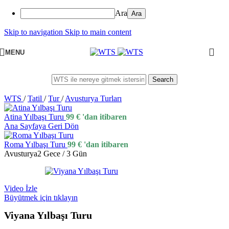
Ara
Skip to navigation
Skip to main content
MENU
Search
WTS
/
Tatil
/
Tur
/
Avusturya Turları
Atina Yılbaşı Turu
99
€
'dan itibaren
Ana Sayfaya Geri Dön
Roma Yılbaşı Turu
99
€
'dan itibaren
Avusturya
2 Gece / 3 Gün
Video İzle
Büyütmek için tıklayın
Viyana Yılbaşı Turu