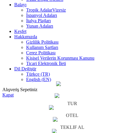
Balayı
Tropik Adalar
Vizesiz
İspanyol Adaları
İtalya Plajları
Yunan Adaları
Keşfet
Hakkımızda
Gizlilik Politikası
Kullanım Şartları
Çerez Politikası
Kişisel Verilerin Korunması Kanunu
Ticari Elektronik İleti
Dil Değiştir
Türkçe (TR)
English (EN)
Alışveriş Sepetiniz
Kapat
TUR
OTEL
TEKLIF AL