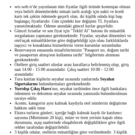
wts.web.tr'de yayınlanan tüm fiyatlar ilgili üründe kontenjan olması
veya belirli dönemlerdeki müsait tarih aralığı için nakit ve kredi
kartı tek çekim ödemede geçerli olan, iki kişilik odada kişi başı
başlangıç fiyatlarıdır. Gün içindeki kur değişimi TL fiyatlara
yansıtılmaktadır. Ödeme anındaki güncel kurlar geçerlidir.
Güncel fırsatlar ve son fiyat için "Teklif Al" butonu ile müsaitlik
sorgulaması yapmanız gerekmektedir. Fiyatlar, seyahat dönemleri ve
otel/uçak müsaitliklerine göre değişebildiği için olası farklılıklarda
taşıyıcı ve konaklama hizmetlerini veren kurumlar sorumludur.
Rezervasyon esnasında misafirlerimizin "Pasaport no, doğum tarihi
ve pasaportun alınış/son kullanma tarihi" bilgilerinin alınması
gerekmektedir.
Otellere giriş saatleri uluslar arası kurallarca belirlenmiş olup, giriş
saat 14:00 - 15:00 arasındadır. Çıkış saatleri 10:00 - 12:00
arasındadır.
Tura katılan kişilerin seyahat sırasında yanlarında
Seyahat
Sigortalarını
bulundurmaları gerekmektedir.
Yurtdışı Çıkış Harcı
'nın, seyahat tarihinden önce ilgili bankalara
ödenmesi ve dekontun seyahat sırasında yanınızda bulundurulması
tavsiye edilir.
Acente, kategorisi aynı kalmak kaydıyla otel isimlerini değiştirme
hakkını saklı tutar.
Ekstra turların günleri; içeriğe bağlı kalmak kaydı ile katılımcı
sayısına (Mimimum 20 kişi), müze ve ören yerinin kapalı olma
durumuna, uçuş saatlerinde oluşabilecek değişikliklere göre ilgili
rehber tarafından değiştirilebilir.
3 kişilik odalar, otellerin müsaitliğine göre verilmektedir. 3 kişilik