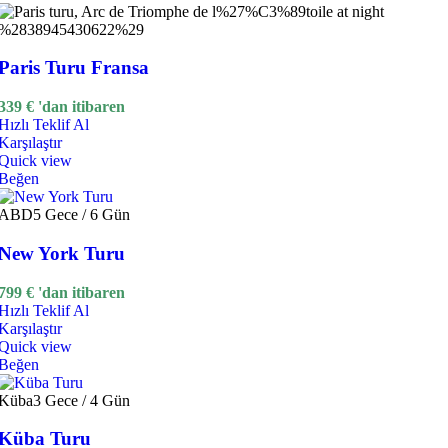
Paris Turu Fransa
339
€
'dan itibaren
Hızlı Teklif Al
Karşılaştır
Quick view
Beğen
ABD
5 Gece / 6 Gün
New York Turu
799
€
'dan itibaren
Hızlı Teklif Al
Karşılaştır
Quick view
Beğen
Küba
3 Gece / 4 Gün
Küba Turu