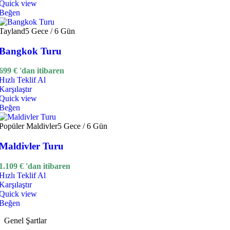
Quick view
Beğen
Tayland
5 Gece / 6 Gün
Bangkok Turu
699
€
'dan itibaren
Hızlı Teklif Al
Karşılaştır
Quick view
Beğen
Popüler
Maldivler
5 Gece / 6 Gün
Maldivler Turu
1.109
€
'dan itibaren
Hızlı Teklif Al
Karşılaştır
Quick view
Beğen
Genel Şartlar