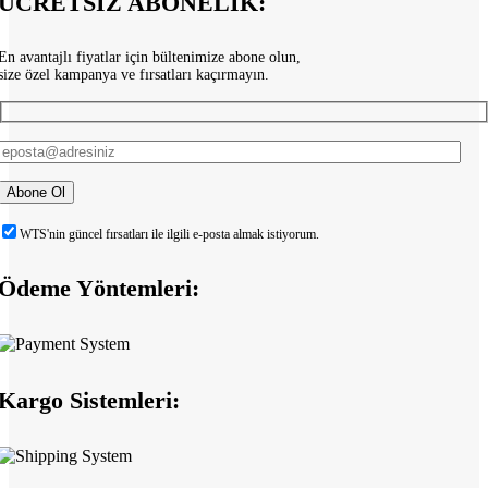
ÜCRETSİZ ABONELİK:
En avantajlı fiyatlar için bültenimize abone olun,
size özel kampanya ve fırsatları kaçırmayın.
WTS'nin güncel fırsatları ile ilgili e-posta almak istiyorum.
Ödeme Yöntemleri:
Kargo Sistemleri: