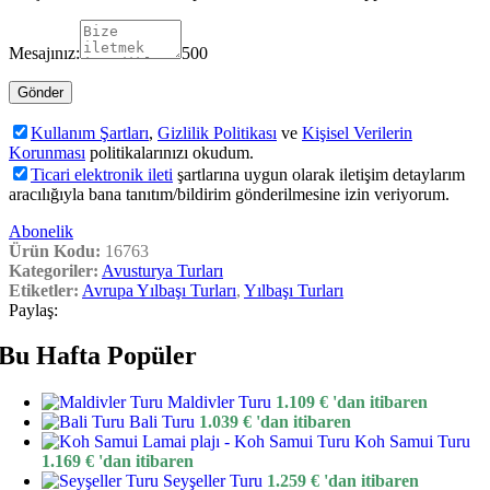
Mesajınız:
500
Kullanım Şartları
,
Gizlilik Politikası
ve
Kişisel Verilerin
Korunması
politikalarınızı okudum.
Ticari elektronik ileti
şartlarına uygun olarak iletişim detaylarım
aracılığıyla bana tanıtım/bildirim gönderilmesine izin veriyorum.
Abonelik
Ürün Kodu:
16763
Kategoriler:
Avusturya Turları
Etiketler:
Avrupa Yılbaşı Turları
,
Yılbaşı Turları
Paylaş:
Bu Hafta Popüler
Maldivler Turu
1.109
€
'dan itibaren
Bali Turu
1.039
€
'dan itibaren
Koh Samui Turu
1.169
€
'dan itibaren
Seyşeller Turu
1.259
€
'dan itibaren