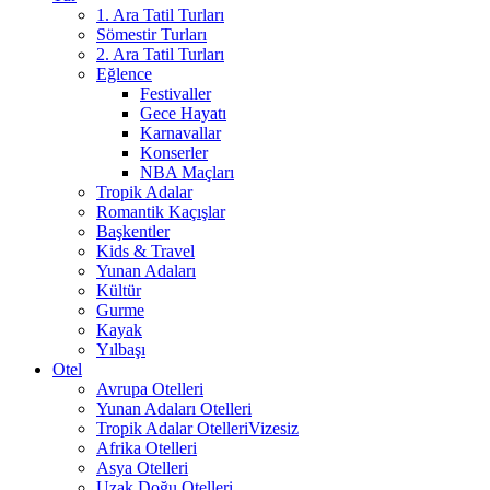
1. Ara Tatil Turları
Sömestir Turları
2. Ara Tatil Turları
Eğlence
Festivaller
Gece Hayatı
Karnavallar
Konserler
NBA Maçları
Tropik Adalar
Romantik Kaçışlar
Başkentler
Kids & Travel
Yunan Adaları
Kültür
Gurme
Kayak
Yılbaşı
Otel
Avrupa Otelleri
Yunan Adaları Otelleri
Tropik Adalar Otelleri
Vizesiz
Afrika Otelleri
Asya Otelleri
Uzak Doğu Otelleri