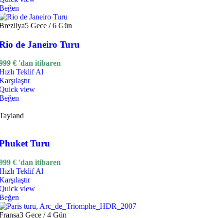
Beğen
Brezilya
5 Gece / 6 Gün
Rio de Janeiro Turu
999
€
'dan itibaren
Hızlı Teklif Al
Karşılaştır
Quick view
Beğen
Tayland
Phuket Turu
999
€
'dan itibaren
Hızlı Teklif Al
Karşılaştır
Quick view
Beğen
Fransa
3 Gece / 4 Gün