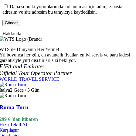
Daha sonraki yorumlarımda kullanılması için adım, e-posta
adresim ve site adresim bu tarayıcıya kaydedilsin.
Hakkında
WTS ile Dünyanın Her Yerine!
Yıl boyunca her gün, en avantajlı fiyatlar, en iyi servis ve para iadesi
garantisiyle yurt dışı turları sizi bekliyor.
FIFA and Emirates
Official Tour Operator Partner
WORLD TRAVEL SERVICE
İtalya
2 Gece / 3 Gün
Roma Turu
299
€
'dan itibaren
Hızlı Teklif Al
Karşılaştır
Quick view