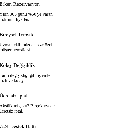
Erken Rezervasyon
Yılın 365 günü %50'ye varan
indirimli fiyatlar.
Bireysel Temsilci
Uzman ekibimizden size özel
müşteri temsilcisi.
Kolay Değişiklik
Tarih değişikliği gibi işlemler
hızlı ve kolay.
Ücretsiz İptal
Aksilik mi çıktı? Birçok tesiste
ücretsiz iptal.
7/24 Destek Hattı