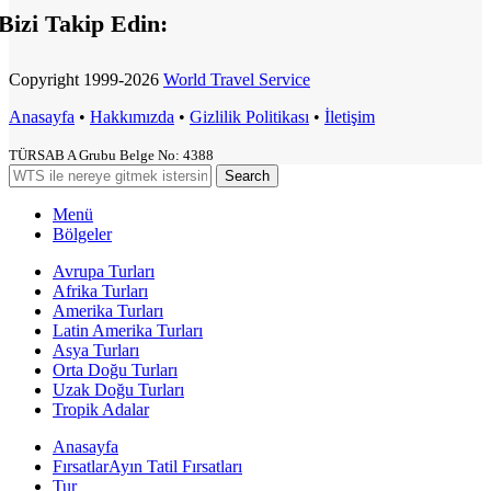
Bizi Takip Edin:
Copyright
1999-2026
World Travel Service
Anasayfa
•
Hakkımızda
•
Gizlilik Politikası
•
İletişim
TÜRSAB A Grubu Belge No: 4388
Search
Menü
Bölgeler
Avrupa Turları
Afrika Turları
Amerika Turları
Latin Amerika Turları
Asya Turları
Orta Doğu Turları
Uzak Doğu Turları
Tropik Adalar
Anasayfa
Fırsatlar
Ayın Tatil Fırsatları
Tur