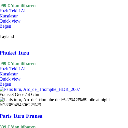
999
€
'dan itibaren
Hızlı Teklif Al
Karşılaştır
Quick view
Beğen
Tayland
Phuket Turu
999
€
'dan itibaren
Hızlı Teklif Al
Karşılaştır
Quick view
Beğen
Fransa
3 Gece / 4 Gün
Paris Turu Fransa
339
€
'dan itibaren