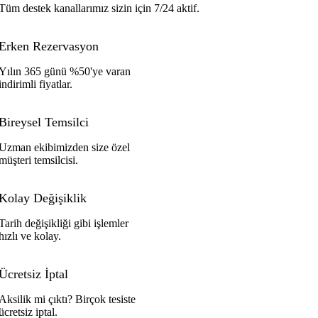
Tüm destek kanallarımız sizin için 7/24 aktif.
Erken Rezervasyon
Yılın 365 günü %50'ye varan
indirimli fiyatlar.
Bireysel Temsilci
Uzman ekibimizden size özel
müşteri temsilcisi.
Kolay Değişiklik
Tarih değişikliği gibi işlemler
hızlı ve kolay.
Ücretsiz İptal
Aksilik mi çıktı? Birçok tesiste
ücretsiz iptal.