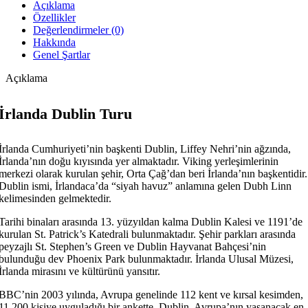
Açıklama
Özellikler
Değerlendirmeler (0)
Hakkında
Genel Şartlar
Açıklama
İrlanda Dublin Turu
İrlanda Cumhuriyeti’nin başkenti Dublin, Liffey Nehri’nin ağzında,
İrlanda’nın doğu kıyısında yer almaktadır. Viking yerleşimlerinin
merkezi olarak kurulan şehir, Orta Çağ’dan beri İrlanda’nın başkentidir.
Dublin ismi, İrlandaca’da “siyah havuz” anlamına gelen Dubh Linn
kelimesinden gelmektedir.
Tarihi binaları arasında 13. yüzyıldan kalma Dublin Kalesi ve 1191’de
kurulan St. Patrick’s Katedrali bulunmaktadır. Şehir parkları arasında
peyzajlı St. Stephen’s Green ve Dublin Hayvanat Bahçesi’nin
bulunduğu dev Phoenix Park bulunmaktadır. İrlanda Ulusal Müzesi,
İrlanda mirasını ve kültürünü yansıtır.
BBC’nin 2003 yılında, Avrupa genelinde 112 kent ve kırsal kesimden,
11.200 kişiye uyguladığı bir ankette, Dublin, Avrupa’nın yaşanacak en