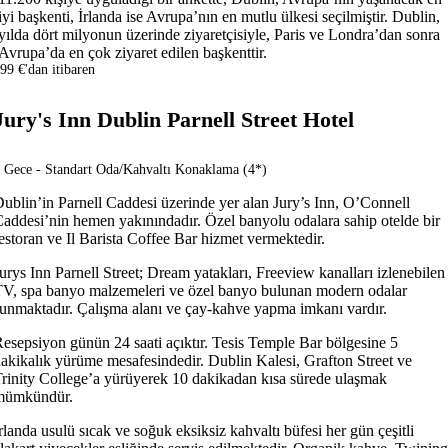
iyi başkenti, İrlanda ise Avrupa’nın en mutlu ülkesi seçilmiştir. Dublin,
yılda dört milyonun üzerinde ziyaretçisiyle, Paris ve Londra’dan sonra
Avrupa’da en çok ziyaret edilen başkenttir.
99 €'dan itibaren
Jury's Inn Dublin Parnell Street Hotel
 Gece - Standart Oda/Kahvaltı Konaklama (4*)
ublin’in Parnell Caddesi üzerinde yer alan Jury’s Inn, O’Connell
addesi’nin hemen yakınındadır. Özel banyolu odalara sahip otelde bir
estoran ve Il Barista Coffee Bar hizmet vermektedir.
urys Inn Parnell Street; Dream yatakları, Freeview kanalları izlenebilen
V, spa banyo malzemeleri ve özel banyo bulunan modern odalar
unmaktadır. Çalışma alanı ve çay-kahve yapma imkanı vardır.
esepsiyon günün 24 saati açıktır. Tesis Temple Bar bölgesine 5
akikalık yürüme mesafesindedir. Dublin Kalesi, Grafton Street ve
rinity College’a yürüyerek 10 dakikadan kısa sürede ulaşmak
mümkündür.
rlanda usulü sıcak ve soğuk eksiksiz kahvaltı büfesi her gün çeşitli