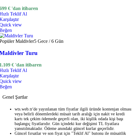
699
€
'dan itibaren
Hızlı Teklif Al
Karşılaştır
Quick view
Beğen
Popüler
Maldivler
5 Gece / 6 Gün
Maldivler Turu
1.109
€
'dan itibaren
Hızlı Teklif Al
Karşılaştır
Quick view
Beğen
Genel Şartlar
wts.web.tr'de yayınlanan tüm fiyatlar ilgili üründe kontenjan olması
veya belirli dönemlerdeki müsait tarih aralığı için nakit ve kredi
kartı tek çekim ödemede geçerli olan, iki kişilik odada kişi başı
başlangıç fiyatlarıdır. Gün içindeki kur değişimi TL fiyatlara
yansıtılmaktadır. Ödeme anındaki güncel kurlar geçerlidir.
Güncel fırsatlar ve son fiyat için "Teklif Al" butonu ile müsaitlik