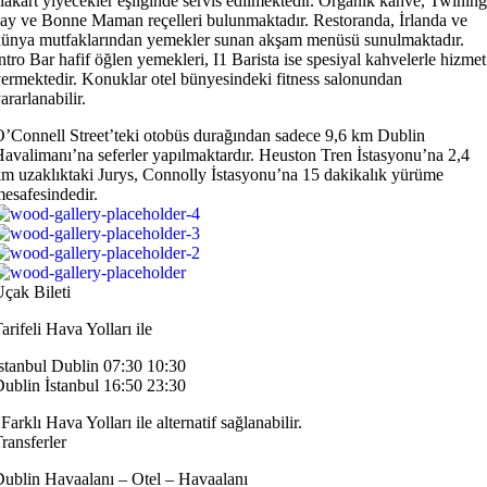
lakart yiyecekler eşliğinde servis edilmektedir. Organik kahve, Twining
ay ve Bonne Maman reçelleri bulunmaktadır. Restoranda, İrlanda ve
ünya mutfaklarından yemekler sunan akşam menüsü sunulmaktadır.
ntro Bar hafif öğlen yemekleri, I1 Barista ise spesiyal kahvelerle hizmet
ermektedir. Konuklar otel bünyesindeki fitness salonundan
ararlanabilir.
’Connell Street’teki otobüs durağından sadece 9,6 km Dublin
avalimanı’na seferler yapılmaktardır. Heuston Tren İstasyonu’na 2,4
m uzaklıktaki Jurys, Connolly İstasyonu’na 15 dakikalık yürüme
esafesindedir.
çak Bileti
arifeli Hava Yolları ile
stanbul Dublin 07:30 10:30
ublin İstanbul 16:50 23:30
Farklı Hava Yolları ile alternatif sağlanabilir.
ransferler
ublin Havaalanı – Otel – Havaalanı