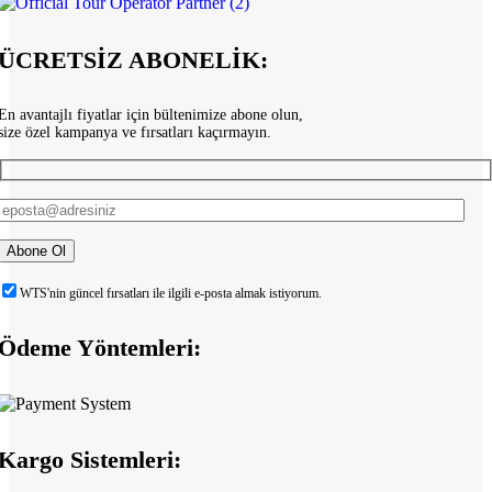
ÜCRETSİZ ABONELİK:
En avantajlı fiyatlar için bültenimize abone olun,
size özel kampanya ve fırsatları kaçırmayın.
WTS'nin güncel fırsatları ile ilgili e-posta almak istiyorum.
Ödeme Yöntemleri:
Kargo Sistemleri: