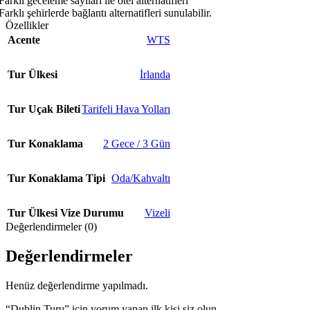
Farklı geceleme sayıları ile otel alternatifleri
Farklı şehirlerde bağlantı alternatifleri sunulabilir.
Özellikler
Acente
WTS
Tur Ülkesi
İrlanda
Tur Uçak Bileti
Tarifeli Hava Yolları
Tur Konaklama
2 Gece / 3 Gün
Tur Konaklama Tipi
Oda/Kahvaltı
Tur Ülkesi Vize Durumu
Vizeli
Değerlendirmeler (0)
Değerlendirmeler
Henüz değerlendirme yapılmadı.
“Dublin Turu” için yorum yapan ilk kişi siz olun