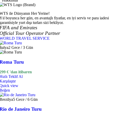
Hakkında
WTS ile Dünyanın Her Yerine!
Yıl boyunca her gün, en avantajlı fiyatlar, en iyi servis ve para iadesi
garantisiyle yurt dışı turları sizi bekliyor.
FIFA and Emirates
Official Tour Operator Partner
WORLD TRAVEL SERVICE
İtalya
2 Gece / 3 Gün
Roma Turu
299
€
'dan itibaren
Hızlı Teklif Al
Karşılaştır
Quick view
Beğen
Brezilya
5 Gece / 6 Gün
Rio de Janeiro Turu