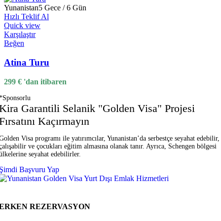
Yunanistan
5 Gece / 6 Gün
Hızlı Teklif Al
Quick view
Karşılaştır
Beğen
Atina Turu
299
€
'dan itibaren
*Sponsorlu
Kira Garantili Selanik "Golden Visa" Projesi
Fırsatını Kaçırmayın
Golden Visa programı ile yatırımcılar, Yunanistan’da serbestçe seyahat edebilir,
çalışabilir ve çocukları eğitim almasına olanak tanır. Ayrıca, Schengen bölgesi
ülkelerine seyahat edebilirler.
Şimdi Başvuru Yap
ERKEN REZERVASYON