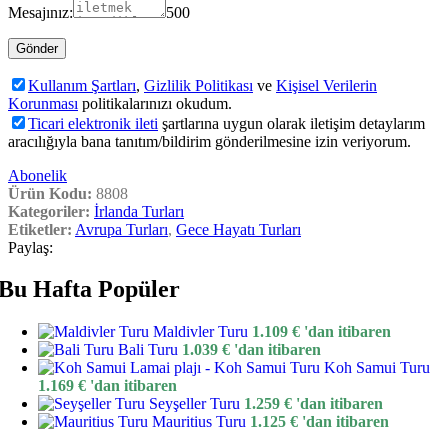
Mesajınız:
500
Kullanım Şartları
,
Gizlilik Politikası
ve
Kişisel Verilerin
Korunması
politikalarınızı okudum.
Ticari elektronik ileti
şartlarına uygun olarak iletişim detaylarım
aracılığıyla bana tanıtım/bildirim gönderilmesine izin veriyorum.
Abonelik
Ürün Kodu:
8808
Kategoriler:
İrlanda Turları
Etiketler:
Avrupa Turları
,
Gece Hayatı Turları
Paylaş:
Bu Hafta Popüler
Maldivler Turu
1.109
€
'dan itibaren
Bali Turu
1.039
€
'dan itibaren
Koh Samui Turu
1.169
€
'dan itibaren
Seyşeller Turu
1.259
€
'dan itibaren
Mauritius Turu
1.125
€
'dan itibaren