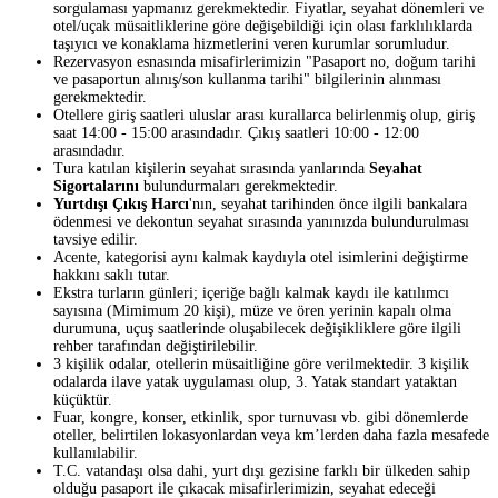
sorgulaması yapmanız gerekmektedir. Fiyatlar, seyahat dönemleri ve
otel/uçak müsaitliklerine göre değişebildiği için olası farklılıklarda
taşıyıcı ve konaklama hizmetlerini veren kurumlar sorumludur.
Rezervasyon esnasında misafirlerimizin "Pasaport no, doğum tarihi
ve pasaportun alınış/son kullanma tarihi" bilgilerinin alınması
gerekmektedir.
Otellere giriş saatleri uluslar arası kurallarca belirlenmiş olup, giriş
saat 14:00 - 15:00 arasındadır. Çıkış saatleri 10:00 - 12:00
arasındadır.
Tura katılan kişilerin seyahat sırasında yanlarında
Seyahat
Sigortalarını
bulundurmaları gerekmektedir.
Yurtdışı Çıkış Harcı
'nın, seyahat tarihinden önce ilgili bankalara
ödenmesi ve dekontun seyahat sırasında yanınızda bulundurulması
tavsiye edilir.
Acente, kategorisi aynı kalmak kaydıyla otel isimlerini değiştirme
hakkını saklı tutar.
Ekstra turların günleri; içeriğe bağlı kalmak kaydı ile katılımcı
sayısına (Mimimum 20 kişi), müze ve ören yerinin kapalı olma
durumuna, uçuş saatlerinde oluşabilecek değişikliklere göre ilgili
rehber tarafından değiştirilebilir.
3 kişilik odalar, otellerin müsaitliğine göre verilmektedir. 3 kişilik
odalarda ilave yatak uygulaması olup, 3. Yatak standart yataktan
küçüktür.
Fuar, kongre, konser, etkinlik, spor turnuvası vb. gibi dönemlerde
oteller, belirtilen lokasyonlardan veya km’lerden daha fazla mesafede
kullanılabilir.
T.C. vatandaşı olsa dahi, yurt dışı gezisine farklı bir ülkeden sahip
olduğu pasaport ile çıkacak misafirlerimizin, seyahat edeceği