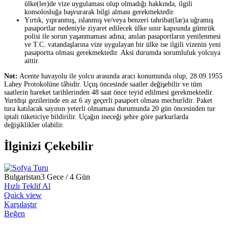
ülke(ler)de vize uygulaması olup olmadığı hakkında, ilgili
konsolosluğa başvurarak bilgi alması gerekmektedir.
Yırtık, yıpranmış, ıslanmış ve/veya benzeri tahribat(lar)a uğramış
pasaportlar nedeniyle ziyaret edilecek ülke sınır kapısında gümrük
polisi ile sorun yaşanmaması adına; anılan pasaportların yenilenmesi
ve T.C. vatandaşlarına vize uygulayan bir ülke ise ilgili vizenin yeni
pasaportta olması gerekmektedir. Aksi durumda sorumluluk yolcuya
aittir.
Not:
Acente havayolu ile yolcu arasında aracı konumunda olup, 28.09.1955
Lahey Protokolüne tâbidir. Uçuş öncesinde saatler değişebilir ve tüm
saatlerin hareket tarihlerinden 48 saat önce teyid edilmesi gerekmektedir.
Yurtdışı gezilerinde en az 6 ay geçerli pasaport olması mecburîdir. Paket
tura katılacak sayının yeterli olmaması durumunda 20 gün öncesinden tur
iptali tüketiciye bildirilir. Uçağın ineceği şehre göre parkurlarda
değişiklikler olabilir.
İlginizi Çekebilir
Bulgaristan
3 Gece / 4 Gün
Hızlı Teklif Al
Quick view
Karşılaştır
Beğen