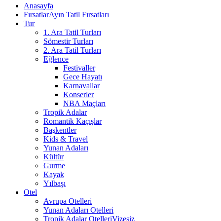
Anasayfa
Fırsatlar
Ayın Tatil Fırsatları
Tur
1. Ara Tatil Turları
Sömestir Turları
2. Ara Tatil Turları
Eğlence
Festivaller
Gece Hayatı
Karnavallar
Konserler
NBA Maçları
Tropik Adalar
Romantik Kaçışlar
Başkentler
Kids & Travel
Yunan Adaları
Kültür
Gurme
Kayak
Yılbaşı
Otel
Avrupa Otelleri
Yunan Adaları Otelleri
Tropik Adalar Otelleri
Vizesiz