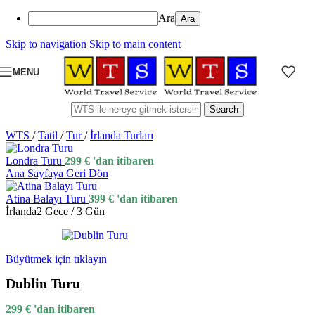
Ara
Skip to navigation
Skip to main content
MENU
Search
WTS
/
Tatil
/
Tur
/
İrlanda Turları
Londra Turu
299
€
'dan itibaren
Ana Sayfaya Geri Dön
Atina Balayı Turu
399
€
'dan itibaren
İrlanda
2 Gece / 3 Gün
Büyütmek için tıklayın
Dublin Turu
299
€
'dan itibaren