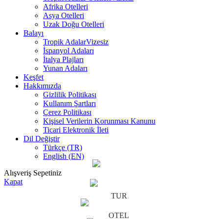
Afrika Otelleri
Asya Otelleri
Uzak Doğu Otelleri
Balayı
Tropik Adalar
Vizesiz
İspanyol Adaları
İtalya Plajları
Yunan Adaları
Keşfet
Hakkımızda
Gizlilik Politikası
Kullanım Şartları
Çerez Politikası
Kişisel Verilerin Korunması Kanunu
Ticari Elektronik İleti
Dil Değiştir
Türkçe (TR)
English (EN)
Alışveriş Sepetiniz
Kapat
TUR
OTEL