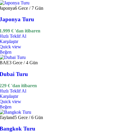
Japonya
6 Gece / 7 Gün
Japonya Turu
1.999
€
'dan itibaren
Hızlı Teklif Al
Karşılaştır
Quick view
Beğen
BAE
3 Gece / 4 Gün
Dubai Turu
229
€
'dan itibaren
Hızlı Teklif Al
Karşılaştır
Quick view
Beğen
Tayland
5 Gece / 6 Gün
Bangkok Turu