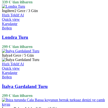
339
€
'dan itibaren
İngiltere
2 Gece / 3 Gün
Hızlı Teklif Al
Quick view
Karşılaştır
Beğen
Londra Turu
299
€
'dan itibaren
İtalya
4 Gece / 5 Gün
Hızlı Teklif Al
Quick view
Karşılaştır
Beğen
İtalya Gardaland Turu
299
€
'dan itibaren