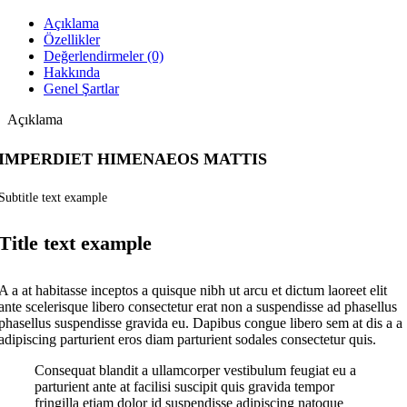
Açıklama
Özellikler
Değerlendirmeler (0)
Hakkında
Genel Şartlar
Açıklama
IMPERDIET HIMENAEOS MATTIS
Subtitle text example
Title text example
A a at habitasse inceptos a quisque nibh ut arcu et dictum laoreet elit
ante scelerisque libero consectetur erat non a suspendisse ad phasellus
phasellus suspendisse gravida eu. Dapibus congue libero sem at dis a a
adipiscing parturient eros diam parturient sodales consectetur quis.
Consequat blandit a ullamcorper vestibulum feugiat eu a
parturient ante at facilisi suscipit quis gravida tempor
fringilla etiam dolor id suspendisse adipiscing natoque