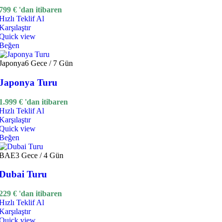
799
€
'dan itibaren
Hızlı Teklif Al
Karşılaştır
Quick view
Beğen
Japonya
6 Gece / 7 Gün
Japonya Turu
1.999
€
'dan itibaren
Hızlı Teklif Al
Karşılaştır
Quick view
Beğen
BAE
3 Gece / 4 Gün
Dubai Turu
229
€
'dan itibaren
Hızlı Teklif Al
Karşılaştır
Quick view