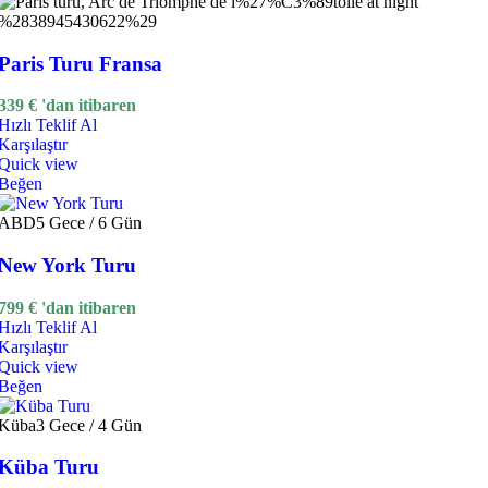
Paris Turu Fransa
339
€
'dan itibaren
Hızlı Teklif Al
Karşılaştır
Quick view
Beğen
ABD
5 Gece / 6 Gün
New York Turu
799
€
'dan itibaren
Hızlı Teklif Al
Karşılaştır
Quick view
Beğen
Küba
3 Gece / 4 Gün
Küba Turu