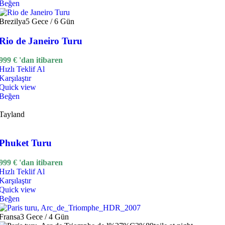
Beğen
Brezilya
5 Gece / 6 Gün
Rio de Janeiro Turu
999
€
'dan itibaren
Hızlı Teklif Al
Karşılaştır
Quick view
Beğen
Tayland
Phuket Turu
999
€
'dan itibaren
Hızlı Teklif Al
Karşılaştır
Quick view
Beğen
Fransa
3 Gece / 4 Gün