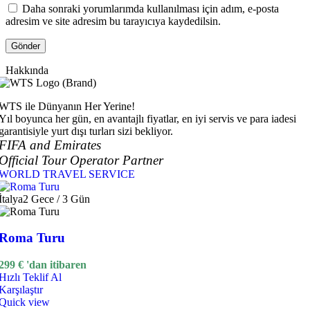
Daha sonraki yorumlarımda kullanılması için adım, e-posta
adresim ve site adresim bu tarayıcıya kaydedilsin.
Hakkında
WTS ile Dünyanın Her Yerine!
Yıl boyunca her gün, en avantajlı fiyatlar, en iyi servis ve para iadesi
garantisiyle yurt dışı turları sizi bekliyor.
FIFA and Emirates
Official Tour Operator Partner
WORLD TRAVEL SERVICE
İtalya
2 Gece / 3 Gün
Roma Turu
299
€
'dan itibaren
Hızlı Teklif Al
Karşılaştır
Quick view