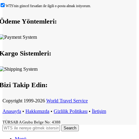
WTS'nin güncel fırsatları ile ilgili e-posta almak istiyorum.
Ödeme Yöntemleri:
Kargo Sistemleri:
Bizi Takip Edin:
Copyright
1999-2026
World Travel Service
Anasayfa
•
Hakkımızda
•
Gizlilik Politikası
•
İletişim
TÜRSAB A Grubu Belge No: 4388
Search
Menü