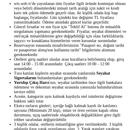
wts.web.tr'de yayınlanan tüm fiyatlar ilgili üründe kontenjan olması
veya belirli dönemlerdeki müsait tarih aralığı için nakit ve kredi
kartı tek çekim ödemede geçerli olan, iki kişilik odada kişi başı
başlangıç fiyatlarıdır. Gün içindeki kur değişimi TL fiyatlara
yansıtılmaktadır. Ödeme anındaki güncel kurlar geçerlidir.
Güncel fırsatlar ve son fiyat için "Teklif Al" butonu ile müsaitlik
sorgulaması yapmanız gerekmektedir. Fiyatlar, seyahat dönemleri ve
otel/uçak müsaitliklerine göre değişebildiği için olası farklılıklarda
taşıyıcı ve konaklama hizmetlerini veren kurumlar sorumludur.
Rezervasyon esnasında misafirlerimizin "Pasaport no, doğum tarihi
ve pasaportun alınış/son kullanma tarihi" bilgilerinin alınması
gerekmektedir.
Otellere giriş saatleri uluslar arası kurallarca belirlenmiş olup, giriş
saat 14:00 - 15:00 arasındadır. Çıkış saatleri 10:00 - 12:00
arasındadır.
Tura katılan kişilerin seyahat sırasında yanlarında
Seyahat
Sigortalarını
bulundurmaları gerekmektedir.
Yurtdışı Çıkış Harcı
'nın, seyahat tarihinden önce ilgili bankalara
ödenmesi ve dekontun seyahat sırasında yanınızda bulundurulması
tavsiye edilir.
Acente, kategorisi aynı kalmak kaydıyla otel isimlerini değiştirme
hakkını saklı tutar.
Ekstra turların günleri; içeriğe bağlı kalmak kaydı ile katılımcı
sayısına (Mimimum 20 kişi), müze ve ören yerinin kapalı olma
durumuna, uçuş saatlerinde oluşabilecek değişikliklere göre ilgili
rehber tarafından değiştirilebilir.
3 kişilik odalar, otellerin müsaitliğine göre verilmektedir. 3 kişilik
odalarda ilave yatak uygulaması olup, 3. Yatak standart yataktan