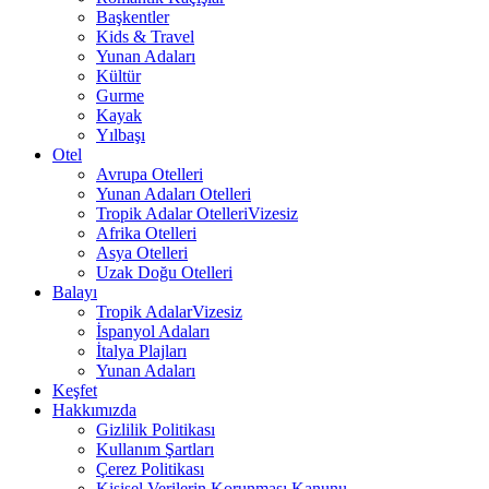
Başkentler
Kids & Travel
Yunan Adaları
Kültür
Gurme
Kayak
Yılbaşı
Otel
Avrupa Otelleri
Yunan Adaları Otelleri
Tropik Adalar Otelleri
Vizesiz
Afrika Otelleri
Asya Otelleri
Uzak Doğu Otelleri
Balayı
Tropik Adalar
Vizesiz
İspanyol Adaları
İtalya Plajları
Yunan Adaları
Keşfet
Hakkımızda
Gizlilik Politikası
Kullanım Şartları
Çerez Politikası
Kişisel Verilerin Korunması Kanunu