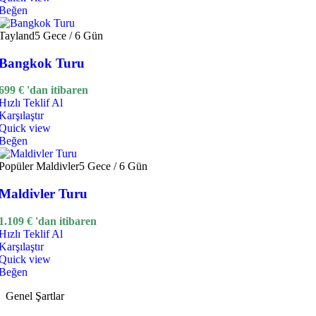
Beğen
Tayland
5 Gece / 6 Gün
Bangkok Turu
699
€
'dan itibaren
Hızlı Teklif Al
Karşılaştır
Quick view
Beğen
Popüler
Maldivler
5 Gece / 6 Gün
Maldivler Turu
1.109
€
'dan itibaren
Hızlı Teklif Al
Karşılaştır
Quick view
Beğen
Genel Şartlar