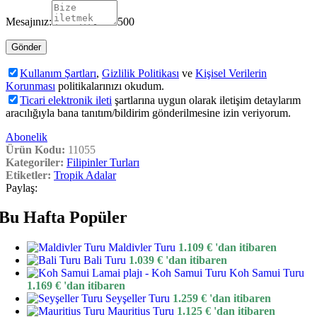
Mesajınız:
500
Kullanım Şartları
,
Gizlilik Politikası
ve
Kişisel Verilerin
Korunması
politikalarınızı okudum.
Ticari elektronik ileti
şartlarına uygun olarak iletişim detaylarım
aracılığıyla bana tanıtım/bildirim gönderilmesine izin veriyorum.
Abonelik
Ürün Kodu:
11055
Kategoriler:
Filipinler Turları
Etiketler:
Tropik Adalar
Paylaş:
Bu Hafta Popüler
Maldivler Turu
1.109
€
'dan itibaren
Bali Turu
1.039
€
'dan itibaren
Koh Samui Turu
1.169
€
'dan itibaren
Seyşeller Turu
1.259
€
'dan itibaren
Mauritius Turu
1.125
€
'dan itibaren