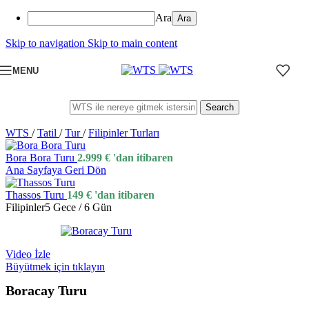
Ara
Skip to navigation
Skip to main content
MENU
Search
WTS
/
Tatil
/
Tur
/
Filipinler Turları
Bora Bora Turu
2.999
€
'dan itibaren
Ana Sayfaya Geri Dön
Thassos Turu
149
€
'dan itibaren
Filipinler
5 Gece / 6 Gün
Video İzle
Büyütmek için tıklayın
Boracay Turu