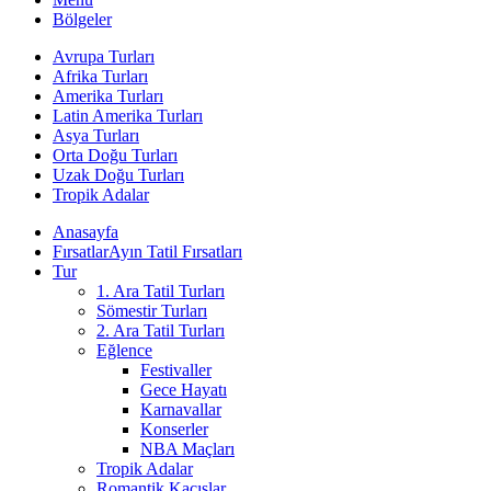
Bölgeler
Avrupa Turları
Afrika Turları
Amerika Turları
Latin Amerika Turları
Asya Turları
Orta Doğu Turları
Uzak Doğu Turları
Tropik Adalar
Anasayfa
Fırsatlar
Ayın Tatil Fırsatları
Tur
1. Ara Tatil Turları
Sömestir Turları
2. Ara Tatil Turları
Eğlence
Festivaller
Gece Hayatı
Karnavallar
Konserler
NBA Maçları
Tropik Adalar
Romantik Kaçışlar