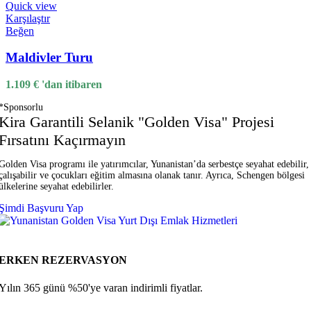
Quick view
Karşılaştır
Beğen
Maldivler Turu
1.109
€
'dan itibaren
*Sponsorlu
Kira Garantili Selanik "Golden Visa" Projesi
Fırsatını Kaçırmayın
Golden Visa programı ile yatırımcılar, Yunanistan’da serbestçe seyahat edebilir,
çalışabilir ve çocukları eğitim almasına olanak tanır. Ayrıca, Schengen bölgesi
ülkelerine seyahat edebilirler.
Şimdi Başvuru Yap
ERKEN REZERVASYON
Yılın 365 günü %50'ye varan indirimli fiyatlar.