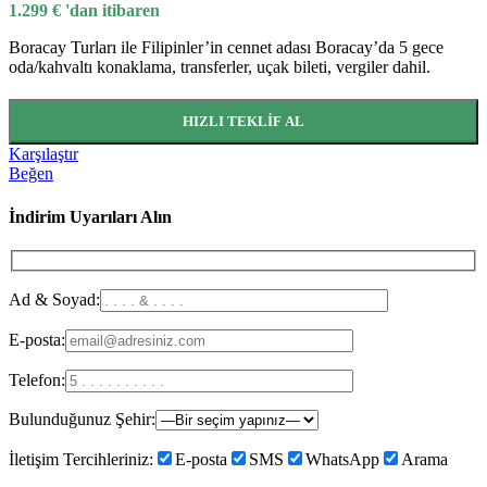
1.299
€
'dan itibaren
Boracay Turları ile Filipinler’in cennet adası Boracay’da 5 gece
oda/kahvaltı konaklama, transferler, uçak bileti, vergiler dahil.
HIZLI TEKLIF AL
Karşılaştır
Beğen
İndirim Uyarıları Alın
Ad & Soyad:
E-posta:
Telefon:
Bulunduğunuz Şehir:
İletişim Tercihleriniz:
E-posta
SMS
WhatsApp
Arama