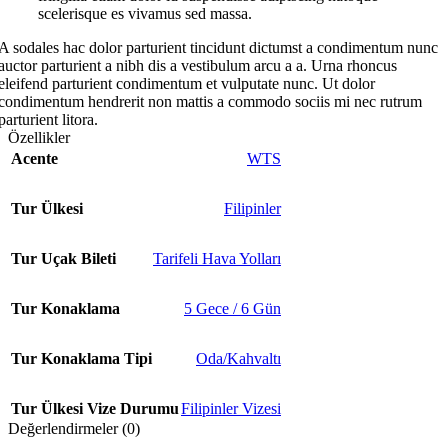
scelerisque es vivamus sed massa.
A sodales hac dolor parturient tincidunt dictumst a condimentum nunc
auctor parturient a nibh dis a vestibulum arcu a a. Urna rhoncus
eleifend parturient condimentum et vulputate nunc. Ut dolor
condimentum hendrerit non mattis a commodo sociis mi nec rutrum
parturient litora.
Özellikler
Acente
WTS
Tur Ülkesi
Filipinler
Tur Uçak Bileti
Tarifeli Hava Yolları
Tur Konaklama
5 Gece / 6 Gün
Tur Konaklama Tipi
Oda/Kahvaltı
Tur Ülkesi Vize Durumu
Filipinler Vizesi
Değerlendirmeler (0)