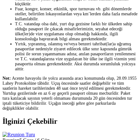
küçüktür.
Fuar, kongre, konser, etkinlik, spor turnuvası vb. gibi dönemlerde
oteller, belirtilen lokasyonlardan veya km’lerden daha fazla mesafede
kullanılabilir.
T.C. vatandaşı olsa dahi, yurt dışı gezisine farklı bir ülkeden sahip
olduğu pasaport ile çıkacak misafirlerimizin, seyahat edeceği
ülke(ler)de vize uygulaması olup olmadığı hakkında, ilgili
konsolosluğa başvurarak bilgi alması gerekmektedir.
Yırtık, yıpranmış, ıslanmış ve/veya benzeri tahribat(lar)a uğramış
pasaportlar nedeniyle ziyaret edilecek ülke sınır kapısında gümrük
polisi ile sorun yaşanmaması adına; anılan pasaportların yenilenmesi
ve T.C. vatandaşlarına vize uygulayan bir ülke ise ilgili vizenin yeni
pasaportta olması gerekmektedir. Aksi durumda sorumluluk yolcuya
aittir.
Not:
Acente havayolu ile yolcu arasında aracı konumunda olup, 28.09.1955
Lahey Protokolüne tâbidir. Uçuş öncesinde saatler değişebilir ve tüm
saatlerin hareket tarihlerinden 48 saat önce teyid edilmesi gerekmektedir.
Yurtdışı gezilerinde en az 6 ay geçerli pasaport olması mecburîdir. Paket
tura katılacak sayının yeterli olmaması durumunda 20 gün öncesinden tur
iptali tüketiciye bildirilir. Uçağın ineceği şehre göre parkurlarda
değişiklikler olabilir.
İlginizi Çekebilir