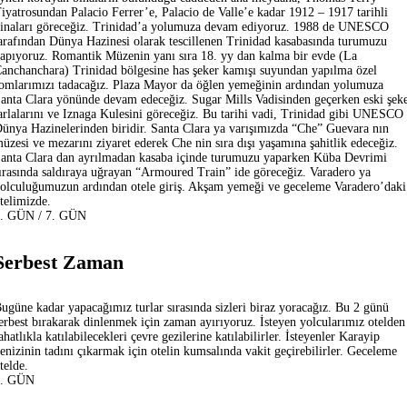
iyatrosundan Palacio Ferrer’e, Palacio de Valle’e kadar 1912 – 1917 tarihli
inaları göreceğiz. Trinidad’a yolumuza devam ediyoruz. 1988 de UNESCO
arafından Dünya Hazinesi olarak tescillenen Trinidad kasabasında turumuzu
apıyoruz. Romantik Müzenin yanı sıra 18. yy dan kalma bir evde (La
anchanchara) Trinidad bölgesine has şeker kamışı suyundan yapılma özel
omlarımızı tadacağız. Plaza Mayor da öğlen yemeğinin ardından yolumuza
anta Clara yönünde devam edeceğiz. Sugar Mills Vadisinden geçerken eski şek
arlalarını ve Iznaga Kulesini göreceğiz. Bu tarihi vadi, Trinidad gibi UNESCO
ünya Hazinelerinden biridir. Santa Clara ya varışımızda “Che” Guevara nın
üzesi ve mezarını ziyaret ederek Che nin sıra dışı yaşamına şahitlik edeceğiz.
anta Clara dan ayrılmadan kasaba içinde turumuzu yaparken Küba Devrimi
ırasında saldıraya uğrayan “Armoured Train” ide göreceğiz. Varadero ya
olculuğumuzun ardından otele giriş. Akşam yemeği ve geceleme Varadero’daki
telimizde.
. GÜN / 7. GÜN
Serbest Zaman
ugüne kadar yapacağımız turlar sırasında sizleri biraz yoracağız. Bu 2 günü
erbest bırakarak dinlenmek için zaman ayırıyoruz. İsteyen yolcularımız otelden
ahatlıkla katılabilecekleri çevre gezilerine katılabilirler. İsteyenler Karayip
enizinin tadını çıkarmak için otelin kumsalında vakit geçirebilirler. Geceleme
telde.
8. GÜN