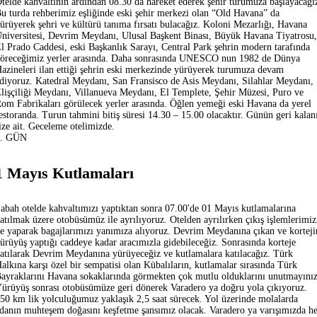
telde kahvaltının ardından 08.30 da hareket ederek şehir turumuza başlayacağı
u turda rehberimiz eşliğinde eski şehir merkezi olan “Old Havana” da
ürüyerek şehri ve kültürü tanıma fırsatı bulacağız. Koloni Mezarlığı, Havana
niversitesi, Devrim Meydanı, Ulusal Başkent Binası, Büyük Havana Tiyatrosu,
l Prado Caddesi, eski Başkanlık Sarayı, Central Park şehrin modern tarafında
öreceğimiz yerler arasında. Daha sonrasında UNESCO nun 1982 de Dünya
azineleri ilan ettiği şehrin eski merkezinde yürüyerek turumuza devam
diyoruz. Katedral Meydanı, San Fransisco de Asis Meydanı, Silahlar Meydanı,
lişçiliği Meydanı, Villanueva Meydanı, El Templete, Şehir Müzesi, Puro ve
om Fabrikaları görülecek yerler arasında. Öğlen yemeği eski Havana da yerel
estoranda. Turun tahmini bitiş süresi 14.30 – 15.00 olacaktır. Günün geri kalan
ize ait. Geceleme otelimizde.
3. GÜN
1 Mayıs Kutlamaları
abah otelde kahvaltımızı yaptıktan sonra 07.00'de 01 Mayıs kutlamalarına
atılmak üzere otobüsümüz ile ayrılıyoruz. Otelden ayrılırken çıkış işlemlerimiz
e yaparak bagajlarımızı yanımıza alıyoruz. Devrim Meydanına çıkan ve korteji
ürüyüş yaptığı caddeye kadar aracımızla gidebileceğiz. Sonrasında korteje
atılarak Devrim Meydanına yürüyeceğiz ve kutlamalara katılacağız. Türk
alkına karşı özel bir sempatisi olan Kübalıların, kutlamalar sırasında Türk
ayraklarını Havana sokaklarında görmekten çok mutlu olduklarını unutmayınız
ürüyüş sonrası otobüsümüze geri dönerek Varadero ya doğru yola çıkıyoruz.
50 km lik yolculuğumuz yaklaşık 2,5 saat sürecek. Yol üzerinde molalarda
danın muhteşem doğasını keşfetme şansımız olacak. Varadero ya varışımızda h