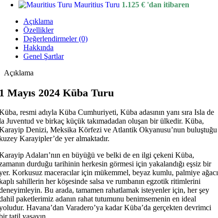
Mauritius Turu
1.125
€
'dan itibaren
Açıklama
Özellikler
Değerlendirmeler (0)
Hakkında
Genel Şartlar
Açıklama
1 Mayıs 2024 Küba Turu
Küba, resmi adıyla Küba Cumhuriyeti, Küba adasının yanı sıra Isla de
la Juventud ve birkaç küçük takımadadan oluşan bir ülkedir. Küba,
Karayip Denizi, Meksika Körfezi ve Atlantik Okyanusu’nun buluştuğu
kuzey Karayipler’de yer almaktadır.
Karayip Adaları’nın en büyüğü ve belki de en ilgi çekeni Küba,
zamanın durduğu tarihinin herkesin görmesi için yakalandığı eşsiz bir
yer. Korkusuz maceracılar için mükemmel, beyaz kumlu, palmiye ağacı
kaplı sahillerin her köşesinde salsa ve rumbanın egzotik ritimlerini
deneyimleyin. Bu arada, tamamen rahatlamak isteyenler için, her şey
dahil paketlerimiz adanın rahat tutumunu benimsemenin en ideal
yoludur. Havana’dan Varadero’ya kadar Küba’da gerçekten devrimci
bir tatil yaşayın.