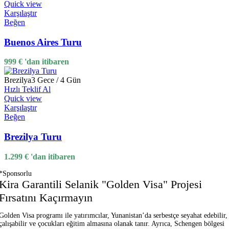
Quick view
Karşılaştır
Beğen
Buenos Aires Turu
999
€
'dan itibaren
Brezilya
3 Gece / 4 Gün
Hızlı Teklif Al
Quick view
Karşılaştır
Beğen
Brezilya Turu
1.299
€
'dan itibaren
*Sponsorlu
Kira Garantili Selanik "Golden Visa" Projesi
Fırsatını Kaçırmayın
Golden Visa programı ile yatırımcılar, Yunanistan’da serbestçe seyahat edebilir,
çalışabilir ve çocukları eğitim almasına olanak tanır. Ayrıca, Schengen bölgesi