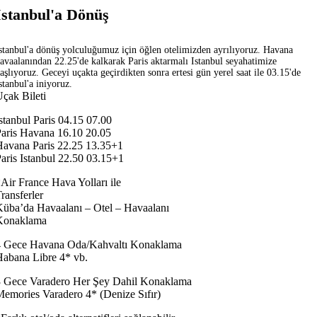
İstanbul'a Dönüş
stanbul'a dönüş yolculuğumuz için öğlen otelimizden ayrılıyoruz. Havana
avaalanından 22.25'de kalkarak Paris aktarmalı Istanbul seyahatimize
aşlıyoruz. Geceyi uçakta geçirdikten sonra ertesi gün yerel saat ile 03.15'de
stanbul'a iniyoruz.
çak Bileti
stanbul Paris 04.15 07.00
aris Havana 16.10 20.05
avana Paris 22.25 13.35+1
aris Istanbul 22.50 03.15+1
Air France Hava Yolları ile
ransferler
üba’da Havaalanı – Otel – Havaalanı
Konaklama
4 Gece Havana Oda/Kahvaltı Konaklama
abana Libre 4* vb.
3 Gece Varadero Her Şey Dahil Konaklama
emories Varadero 4* (Denize Sıfır)