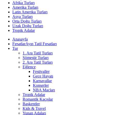
Afrika Turları
Amerika Turları
Latin Amerika Turları
Asya Turları
Orta Doğu Turları
Uzak Doğu Turları
Tropik Adalar
Anasayfa
Fırsatlar
Ayın Tatil Fırsatları
Tur
1. Ara Tatil Turları
Sömestir Turları
2. Ara Tatil Turları
Eğlence
Festivaller
Gece Hayatı
Karnavallar
Konserler
NBA Maçları
Tropik Adalar
Romantik Kaçışlar
Başkentler
Kids & Travel
Yunan Adaları