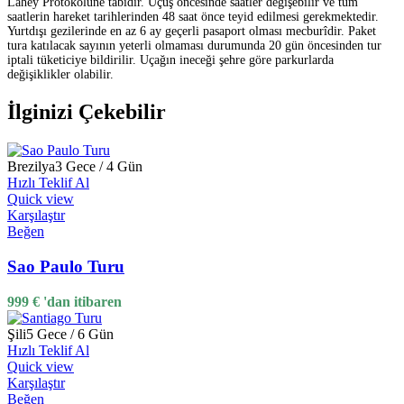
Lahey Protokolüne tâbidir. Uçuş öncesinde saatler değişebilir ve tüm
saatlerin hareket tarihlerinden 48 saat önce teyid edilmesi gerekmektedir.
Yurtdışı gezilerinde en az 6 ay geçerli pasaport olması mecburîdir. Paket
tura katılacak sayının yeterli olmaması durumunda 20 gün öncesinden tur
iptali tüketiciye bildirilir. Uçağın ineceği şehre göre parkurlarda
değişiklikler olabilir.
İlginizi Çekebilir
Brezilya
3 Gece / 4 Gün
Hızlı Teklif Al
Quick view
Karşılaştır
Beğen
Sao Paulo Turu
999
€
'dan itibaren
Şili
5 Gece / 6 Gün
Hızlı Teklif Al
Quick view
Karşılaştır
Beğen