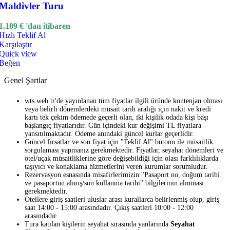
Maldivler Turu
1.109
€
'dan itibaren
Hızlı Teklif Al
Karşılaştır
Quick view
Beğen
Genel Şartlar
wts.web.tr'de yayınlanan tüm fiyatlar ilgili üründe kontenjan olması
veya belirli dönemlerdeki müsait tarih aralığı için nakit ve kredi
kartı tek çekim ödemede geçerli olan, iki kişilik odada kişi başı
başlangıç fiyatlarıdır. Gün içindeki kur değişimi TL fiyatlara
yansıtılmaktadır. Ödeme anındaki güncel kurlar geçerlidir.
Güncel fırsatlar ve son fiyat için "Teklif Al" butonu ile müsaitlik
sorgulaması yapmanız gerekmektedir. Fiyatlar, seyahat dönemleri ve
otel/uçak müsaitliklerine göre değişebildiği için olası farklılıklarda
taşıyıcı ve konaklama hizmetlerini veren kurumlar sorumludur.
Rezervasyon esnasında misafirlerimizin "Pasaport no, doğum tarihi
ve pasaportun alınış/son kullanma tarihi" bilgilerinin alınması
gerekmektedir.
Otellere giriş saatleri uluslar arası kurallarca belirlenmiş olup, giriş
saat 14:00 - 15:00 arasındadır. Çıkış saatleri 10:00 - 12:00
arasındadır.
Tura katılan kişilerin seyahat sırasında yanlarında
Seyahat