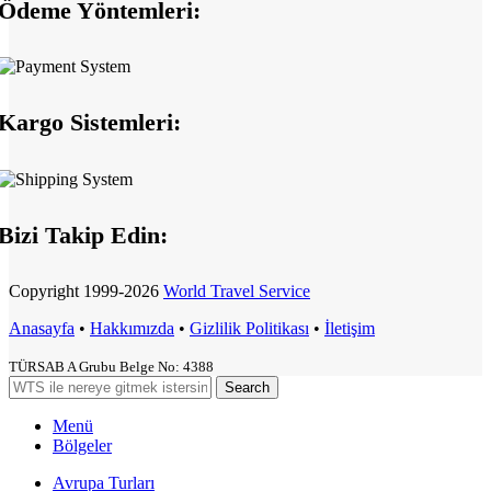
Ödeme Yöntemleri:
Kargo Sistemleri:
Bizi Takip Edin:
Copyright
1999-2026
World Travel Service
Anasayfa
•
Hakkımızda
•
Gizlilik Politikası
•
İletişim
TÜRSAB A Grubu Belge No: 4388
Search
Menü
Bölgeler
Avrupa Turları