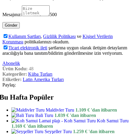
Mesajınız:
500
Kullanım Şartları
,
Gizlilik Politikası
ve
Kişisel Verilerin
Korunması
politikalarınızı okudum.
Ticari elektronik ileti
şartlarına uygun olarak iletişim detaylarım
aracılığıyla bana tanıtım/bildirim gönderilmesine izin veriyorum.
Abonelik
Ürün Kodu:
48
Kategoriler:
Küba Turları
Etiketler:
Latin Amerika Turları
Paylaş:
Bu Hafta Popüler
Maldivler Turu
1.109
€
'dan itibaren
Bali Turu
1.039
€
'dan itibaren
Koh Samui Turu
1.169
€
'dan itibaren
Seyşeller Turu
1.259
€
'dan itibaren