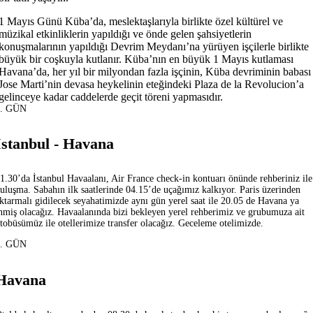
1 Mayıs Günü Küba’da, meslektaşlarıyla birlikte özel kültürel ve
müzikal etkinliklerin yapıldığı ve önde gelen şahsiyetlerin
konuşmalarının yapıldığı Devrim Meydanı’na yürüyen işçilerle birlikte
büyük bir coşkuyla kutlanır. Küba’nın en büyük 1 Mayıs kutlaması
Havana’da, her yıl bir milyondan fazla işçinin, Küba devriminin babası
Jose Marti’nin devasa heykelinin eteğindeki Plaza de la Revolucion’a
gelinceye kadar caddelerde geçit töreni yapmasıdır.
1. GÜN
İstanbul - Havana
1.30’da İstanbul Havaalanı, Air France check-in kontuarı önünde rehberiniz ile
uluşma. Sabahın ilk saatlerinde 04.15’de uçağımız kalkıyor. Paris üzerinden
ktarmalı gidilecek seyahatimizde aynı gün yerel saat ile 20.05 de Havana ya
nmiş olacağız. Havaalanında bizi bekleyen yerel rehberimiz ve grubumuza ait
tobüsümüz ile otellerimize transfer olacağız. Geceleme otelimizde.
2. GÜN
Havana