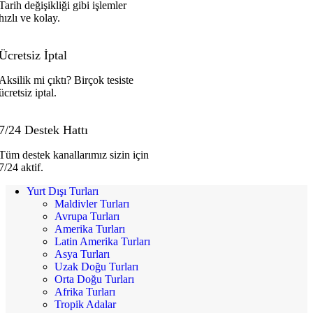
Tarih değişikliği gibi işlemler
hızlı ve kolay.
Ücretsiz İptal
Aksilik mi çıktı? Birçok tesiste
ücretsiz iptal.
7/24 Destek Hattı
Tüm destek kanallarımız sizin için
7/24 aktif.
Yurt Dışı Turları
Maldivler Turları
Avrupa Turları
Amerika Turları
Latin Amerika Turları
Asya Turları
Uzak Doğu Turları
Orta Doğu Turları
Afrika Turları
Tropik Adalar