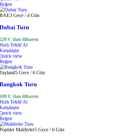
Beğen
BAE
3 Gece / 4 Gün
Dubai Turu
229
€
'dan itibaren
Hızlı Teklif Al
Karşılaştır
Quick view
Beğen
Tayland
5 Gece / 6 Gün
Bangkok Turu
699
€
'dan itibaren
Hızlı Teklif Al
Karşılaştır
Quick view
Beğen
Popüler
Maldivler
5 Gece / 6 Gün