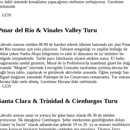
ey dahil sistemde konaklama yapacağımız otelimize yerleşiyoruz. Geceleme
telimizde.
4. GÜN
Pınar del Rio & Vinales Valley Turu
ahvaltı sonrası otelden 08.00 de hareket ederek ülkenin batısında yer alan Pina
el Rio turumuz için yola çıkıyoruz. Tabiatın zenginliği ve yeşillin bolluğu ile
ikkat çeken Vuelta Abajo bölgesinin ve tabii ki dünyanın en iyi tütünleri bu
ölgede yetişmektedir. Tarihi puro fabrikasını ziyaret ettikten sonra, El Indio
ağarasında sandal gezintisi, Mural de la Prehistoria'da inanılmaz güzel bir doğ
rtamda “Mogote” üzerinde Leovigildo Gonzalez tarafından çizilmiş devasa bir
ağlı boya tablo, yapılacak ve görülecek aktiviteler arasında. Öğlen yemeği San
iguel mağarası yanındaki Palenque de los Cimarrones restaurantta. Tur sonrası
avana’daki otele dönüş. Geceleme Havana’daki otelimizde.
5. GÜN
Santa Clara & Trinidad & Cienfuegos Turu
ahvaltı sonrası uzun ve yorucu bir güne hazır olarak 06.30 da otelden
yrılıyoruz. İlk durağımız Cienfuegos. Şehir merkezinin güzelliğinden dolayı
Güney’in İncisi” olarak adlandırılan şehirde 19 ve 20. yy ın mimari özellikleri
ynen koruyan binaların bulunduğu caddeden ana meydana, Thomas Terry