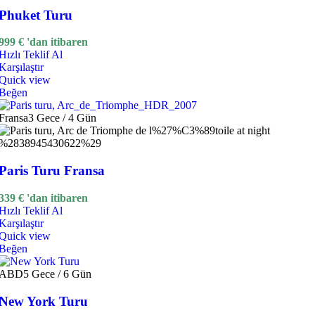
Phuket Turu
999
€
'dan itibaren
Hızlı Teklif Al
Karşılaştır
Quick view
Beğen
Fransa
3 Gece / 4 Gün
Paris Turu Fransa
339
€
'dan itibaren
Hızlı Teklif Al
Karşılaştır
Quick view
Beğen
ABD
5 Gece / 6 Gün
New York Turu