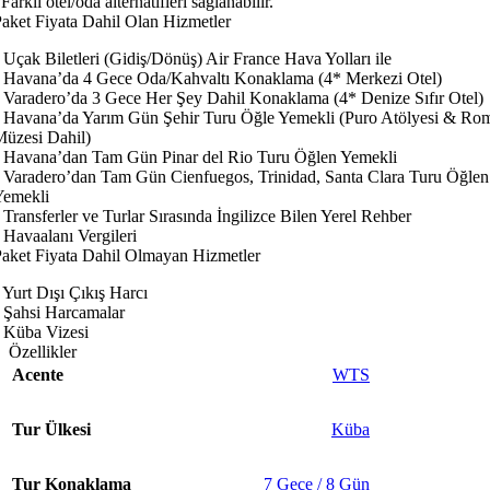
Farklı otel/oda alternatifleri sağlanabilir.
aket Fiyata Dahil Olan Hizmetler
 Uçak Biletleri (Gidiş/Dönüş) Air France Hava Yolları ile
 Havana’da 4 Gece Oda/Kahvaltı Konaklama (4* Merkezi Otel)
 Varadero’da 3 Gece Her Şey Dahil Konaklama (4* Denize Sıfır Otel)
 Havana’da Yarım Gün Şehir Turu Öğle Yemekli (Puro Atölyesi & Ro
üzesi Dahil)
 Havana’dan Tam Gün Pinar del Rio Turu Öğlen Yemekli
 Varadero’dan Tam Gün Cienfuegos, Trinidad, Santa Clara Turu Öğlen
Yemekli
 Transferler ve Turlar Sırasında İngilizce Bilen Yerel Rehber
 Havaalanı Vergileri
aket Fiyata Dahil Olmayan Hizmetler
 Yurt Dışı Çıkış Harcı
 Şahsi Harcamalar
 Küba Vizesi
Özellikler
Acente
WTS
Tur Ülkesi
Küba
Tur Konaklama
7 Gece / 8 Gün