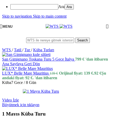
Ara
Skip to navigation
Skip to main content
MENU
Search
WTS
/
Tatil
/
Tur
/
Küba Turları
San Gimignano Toskana Turu 5 Gece İtalya
799
€
'dan itibaren
Ana Sayfaya Geri Dön
LUX* Belle Mare Mauritius
Orijinal fiyat: 139 €.
92
€
Şu
139
€
andaki fiyat: 92 €.
'dan itibaren
Küba
7 Gece / 8 Gün
Video İzle
Büyütmek için tıklayın
1 Mayıs Küba Turu