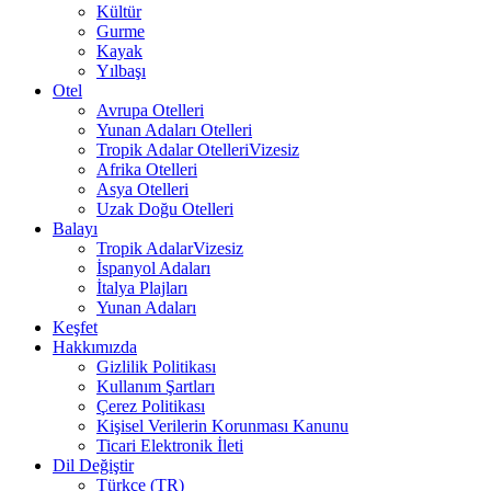
Kültür
Gurme
Kayak
Yılbaşı
Otel
Avrupa Otelleri
Yunan Adaları Otelleri
Tropik Adalar Otelleri
Vizesiz
Afrika Otelleri
Asya Otelleri
Uzak Doğu Otelleri
Balayı
Tropik Adalar
Vizesiz
İspanyol Adaları
İtalya Plajları
Yunan Adaları
Keşfet
Hakkımızda
Gizlilik Politikası
Kullanım Şartları
Çerez Politikası
Kişisel Verilerin Korunması Kanunu
Ticari Elektronik İleti
Dil Değiştir
Türkçe (TR)