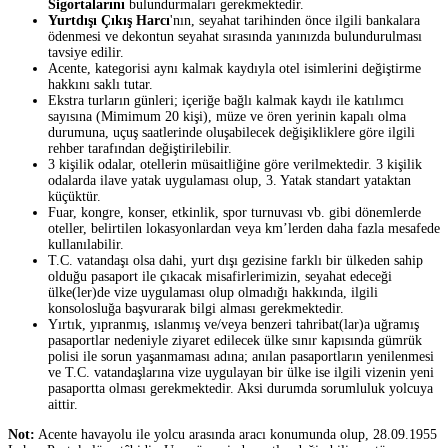
Sigortalarını
bulundurmaları gerekmektedir.
Yurtdışı Çıkış Harcı
'nın, seyahat tarihinden önce ilgili bankalara
ödenmesi ve dekontun seyahat sırasında yanınızda bulundurulması
tavsiye edilir.
Acente, kategorisi aynı kalmak kaydıyla otel isimlerini değiştirme
hakkını saklı tutar.
Ekstra turların günleri; içeriğe bağlı kalmak kaydı ile katılımcı
sayısına (Mimimum 20 kişi), müze ve ören yerinin kapalı olma
durumuna, uçuş saatlerinde oluşabilecek değişikliklere göre ilgili
rehber tarafından değiştirilebilir.
3 kişilik odalar, otellerin müsaitliğine göre verilmektedir. 3 kişilik
odalarda ilave yatak uygulaması olup, 3. Yatak standart yataktan
küçüktür.
Fuar, kongre, konser, etkinlik, spor turnuvası vb. gibi dönemlerde
oteller, belirtilen lokasyonlardan veya km’lerden daha fazla mesafede
kullanılabilir.
T.C. vatandaşı olsa dahi, yurt dışı gezisine farklı bir ülkeden sahip
olduğu pasaport ile çıkacak misafirlerimizin, seyahat edeceği
ülke(ler)de vize uygulaması olup olmadığı hakkında, ilgili
konsolosluğa başvurarak bilgi alması gerekmektedir.
Yırtık, yıpranmış, ıslanmış ve/veya benzeri tahribat(lar)a uğramış
pasaportlar nedeniyle ziyaret edilecek ülke sınır kapısında gümrük
polisi ile sorun yaşanmaması adına; anılan pasaportların yenilenmesi
ve T.C. vatandaşlarına vize uygulayan bir ülke ise ilgili vizenin yeni
pasaportta olması gerekmektedir. Aksi durumda sorumluluk yolcuya
aittir.
Not:
Acente havayolu ile yolcu arasında aracı konumunda olup, 28.09.1955