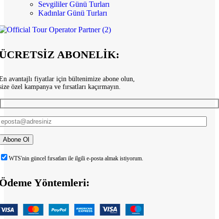
Sevgililer Günü Turları
Kadınlar Günü Turları
ÜCRETSİZ ABONELİK:
En avantajlı fiyatlar için bültenimize abone olun,
size özel kampanya ve fırsatları kaçırmayın.
WTS'nin güncel fırsatları ile ilgili e-posta almak istiyorum.
Ödeme Yöntemleri: