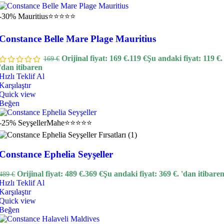
-30%
Mauritius
⭐⭐⭐⭐⭐
Constance Belle Mare Plage Mauritius
Orijinal fiyat: 169 €.
119
€
Şu andaki fiyat: 119 €.
169
€
'dan itibaren
Hızlı Teklif Al
Karşılaştır
Quick view
Beğen
-25%
Seyşeller
Mahe
⭐⭐⭐⭐⭐
Constance Ephelia Seyşeller
Orijinal fiyat: 489 €.
369
€
Şu andaki fiyat: 369 €.
'dan itibare
489
€
Hızlı Teklif Al
Karşılaştır
Quick view
Beğen