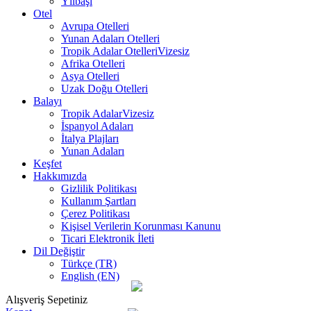
Yılbaşı
Otel
Avrupa Otelleri
Yunan Adaları Otelleri
Tropik Adalar Otelleri
Vizesiz
Afrika Otelleri
Asya Otelleri
Uzak Doğu Otelleri
Balayı
Tropik Adalar
Vizesiz
İspanyol Adaları
İtalya Plajları
Yunan Adaları
Keşfet
Hakkımızda
Gizlilik Politikası
Kullanım Şartları
Çerez Politikası
Kişisel Verilerin Korunması Kanunu
Ticari Elektronik İleti
Dil Değiştir
Türkçe (TR)
English (EN)
Alışveriş Sepetiniz