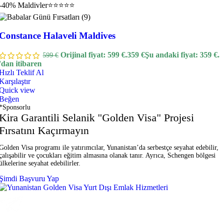
-40%
Maldivler
⭐⭐⭐⭐⭐
Constance Halaveli Maldives
Orijinal fiyat: 599 €.
359
€
Şu andaki fiyat: 359 €.
599
€
'dan itibaren
Hızlı Teklif Al
Karşılaştır
Quick view
Beğen
*Sponsorlu
Kira Garantili Selanik "Golden Visa" Projesi
Fırsatını Kaçırmayın
Golden Visa programı ile yatırımcılar, Yunanistan’da serbestçe seyahat edebilir,
çalışabilir ve çocukları eğitim almasına olanak tanır. Ayrıca, Schengen bölgesi
ülkelerine seyahat edebilirler.
Şimdi Başvuru Yap