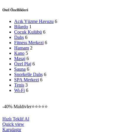
Otel Özellikleri
Açık Yüzme Havuzu
6
Bilardo
1
Çocuk Kulübü
6
Dalış
6
Fitness Merkezi
6
Hamam
2
Kano
5
Masaj
6
Özel Plaj
6
Sauna
6
Şnorkelle Dalış
6
SPA Merkezi
6
Tenis
3
Wi-Fi
6
-40%
Maldivler
⭐⭐⭐⭐⭐
Hızlı Teklif Al
Quick view
Karşılaştır