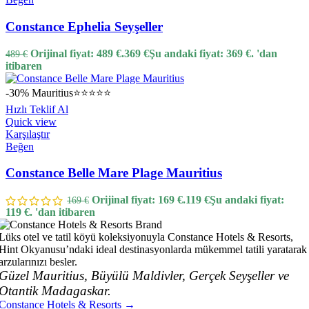
Constance Ephelia Seyşeller
Orijinal fiyat: 489 €.
369
€
Şu andaki fiyat: 369 €.
'dan
489
€
itibaren
-30%
Mauritius
⭐⭐⭐⭐⭐
Hızlı Teklif Al
Quick view
Karşılaştır
Beğen
Constance Belle Mare Plage Mauritius
Orijinal fiyat: 169 €.
119
€
Şu andaki fiyat:
169
€
119 €.
'dan itibaren
Lüks otel ve tatil köyü koleksiyonuyla Constance Hotels & Resorts,
Hint Okyanusu’ndaki ideal destinasyonlarda mükemmel tatili yaratarak
arzularınızı besler.
Güzel Mauritius, Büyülü Maldivler, Gerçek Seyşeller ve
Otantik Madagaskar.
Constance Hotels & Resorts →