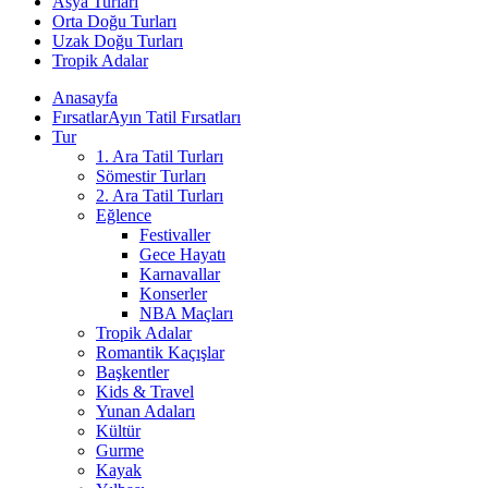
Asya Turları
Orta Doğu Turları
Uzak Doğu Turları
Tropik Adalar
Anasayfa
Fırsatlar
Ayın Tatil Fırsatları
Tur
1. Ara Tatil Turları
Sömestir Turları
2. Ara Tatil Turları
Eğlence
Festivaller
Gece Hayatı
Karnavallar
Konserler
NBA Maçları
Tropik Adalar
Romantik Kaçışlar
Başkentler
Kids & Travel
Yunan Adaları
Kültür
Gurme
Kayak