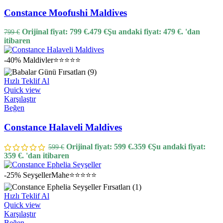
Constance Moofushi Maldives
Orijinal fiyat: 799 €.
479
€
Şu andaki fiyat: 479 €.
'dan
799
€
itibaren
-40%
Maldivler
⭐⭐⭐⭐⭐
Hızlı Teklif Al
Quick view
Karşılaştır
Beğen
Constance Halaveli Maldives
Orijinal fiyat: 599 €.
359
€
Şu andaki fiyat:
599
€
359 €.
'dan itibaren
-25%
Seyşeller
Mahe
⭐⭐⭐⭐⭐
Hızlı Teklif Al
Quick view
Karşılaştır
Beğen