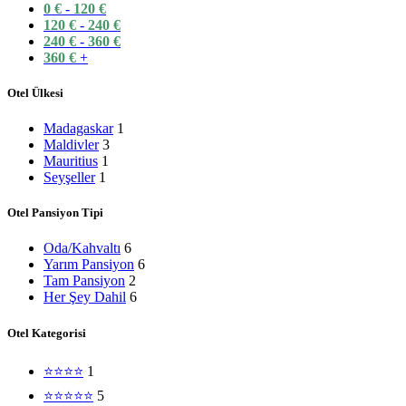
0
€
-
120
€
120
€
-
240
€
240
€
-
360
€
360
€
+
Otel Ülkesi
Madagaskar
1
Maldivler
3
Mauritius
1
Seyşeller
1
Otel Pansiyon Tipi
Oda/Kahvaltı
6
Yarım Pansiyon
6
Tam Pansiyon
2
Her Şey Dahil
6
Otel Kategorisi
⭐⭐⭐⭐
1
⭐⭐⭐⭐⭐
5