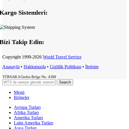
Kargo Sistemleri:
Bizi Takip Edin:
Copyright
1999-2026
World Travel Service
Anasayfa
•
Hakkımızda
•
Gizlilik Politikası
•
İletişim
TÜRSAB A Grubu Belge No: 4388
Search
Menü
Bölgeler
Avrupa Turları
Afrika Turları
Amerika Turları
Latin Amerika Turları
Asya Turları