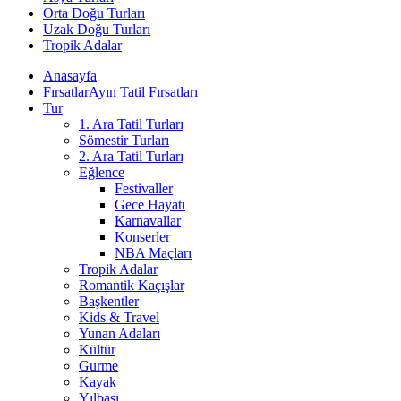
Orta Doğu Turları
Uzak Doğu Turları
Tropik Adalar
Anasayfa
Fırsatlar
Ayın Tatil Fırsatları
Tur
1. Ara Tatil Turları
Sömestir Turları
2. Ara Tatil Turları
Eğlence
Festivaller
Gece Hayatı
Karnavallar
Konserler
NBA Maçları
Tropik Adalar
Romantik Kaçışlar
Başkentler
Kids & Travel
Yunan Adaları
Kültür
Gurme
Kayak
Yılbaşı