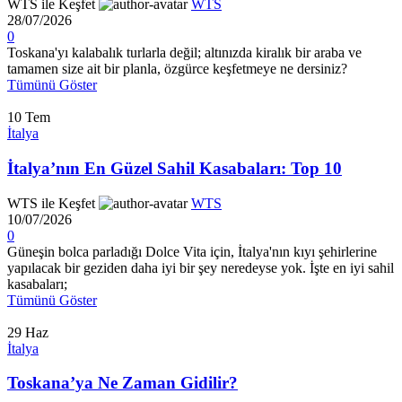
WTS ile Keşfet
WTS
28/07/2026
0
Toskana'yı kalabalık turlarla değil; altınızda kiralık bir araba ve
tamamen size ait bir planla, özgürce keşfetmeye ne dersiniz?
Tümünü Göster
10
Tem
İtalya
İtalya’nın En Güzel Sahil Kasabaları: Top 10
WTS ile Keşfet
WTS
10/07/2026
0
Güneşin bolca parladığı Dolce Vita için, İtalya'nın kıyı şehirlerine
yapılacak bir geziden daha iyi bir şey neredeyse yok. İşte en iyi sahil
kasabaları;
Tümünü Göster
29
Haz
İtalya
Toskana’ya Ne Zaman Gidilir?