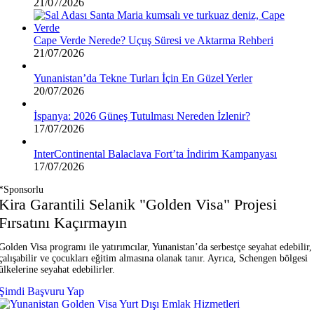
21/07/2026
Cape Verde Nerede? Uçuş Süresi ve Aktarma Rehberi
21/07/2026
Yunanistan’da Tekne Turları İçin En Güzel Yerler
20/07/2026
İspanya: 2026 Güneş Tutulması Nereden İzlenir?
17/07/2026
InterContinental Balaclava Fort’ta İndirim Kampanyası
17/07/2026
*Sponsorlu
Kira Garantili Selanik "Golden Visa" Projesi
Fırsatını Kaçırmayın
Golden Visa programı ile yatırımcılar, Yunanistan’da serbestçe seyahat edebilir,
çalışabilir ve çocukları eğitim almasına olanak tanır. Ayrıca, Schengen bölgesi
ülkelerine seyahat edebilirler.
Şimdi Başvuru Yap