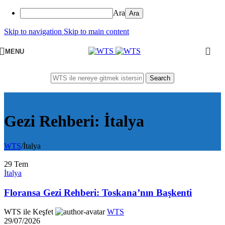
Ara
Skip to navigation
Skip to main content
MENU
Search
Gezi Rehberi: İtalya
WTS
/
İtalya
29
Tem
İtalya
Floransa Gezi Rehberi: Toskana’nın Başkenti
WTS ile Keşfet
WTS
29/07/2026