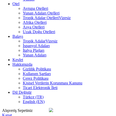
Otel
Avrupa Otelleri
Yunan Adaları Otelleri
Tropik Adalar Otelleri
Vizesiz
Afrika Otelleri
Asya Otelleri
Uzak Doğu Otelleri
Balayı
Tropik Adalar
Vizesiz
İspanyol Adaları
İtalya Plajları
Yunan Adaları
Keşfet
Hakkımızda
Gizlilik Politikası
Kullanım Şartları
Çerez Politikası
Kişisel Verilerin Korunması Kanunu
Ticari Elektronik İleti
Dil Değiştir
Türkçe (TR)
English (EN)
Alışveriş Sepetiniz
Kapat