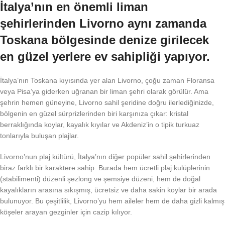
İtalya’nın en önemli liman
şehirlerinden Livorno aynı zamanda
Toskana bölgesinde denize girilecek
en güzel yerlere ev sahipliği yapıyor.
İtalya’nın Toskana kıyısında yer alan Livorno, çoğu zaman Floransa
veya Pisa’ya giderken uğranan bir liman şehri olarak görülür. Ama
şehrin hemen güneyine, Livorno sahil şeridine doğru ilerlediğinizde,
bölgenin en güzel sürprizlerinden biri karşınıza çıkar: kristal
berraklığında koylar, kayalık kıyılar ve Akdeniz’in o tipik turkuaz
tonlarıyla buluşan plajlar.
Livorno’nun plaj kültürü, İtalya’nın diğer popüler sahil şehirlerinden
biraz farklı bir karaktere sahip. Burada hem ücretli plaj kulüplerinin
(stabilimenti) düzenli şezlong ve şemsiye düzeni, hem de doğal
kayalıkların arasına sıkışmış, ücretsiz ve daha sakin koylar bir arada
bulunuyor. Bu çeşitlilik, Livorno’yu hem aileler hem de daha gizli kalmış
köşeler arayan gezginler için cazip kılıyor.