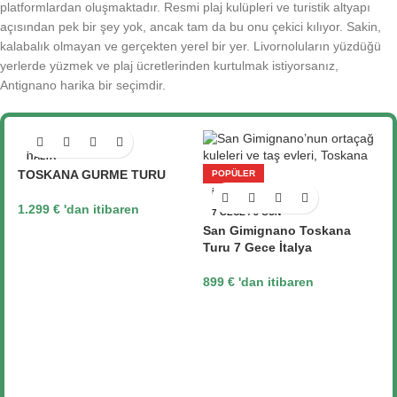
platformlardan oluşmaktadır. Resmi plaj kulüpleri ve turistik altyapı
açısından pek bir şey yok, ancak tam da bu onu çekici kılıyor. Sakin,
kalabalık olmayan ve gerçekten yerel bir yer. Livornoluların yüzdüğü
yerlerde yüzmek ve plaj ücretlerinden kurtulmak istiyorsanız,
Antignano harika bir seçimdir.
İTALYA
TOSKANA GURME TURU
POPÜLER
İTALYA
1.299
€
'dan itibaren
7 GECE / 8 GÜN
San Gimignano Toskana
Turu 7 Gece İtalya
899
€
'dan itibaren
S
T