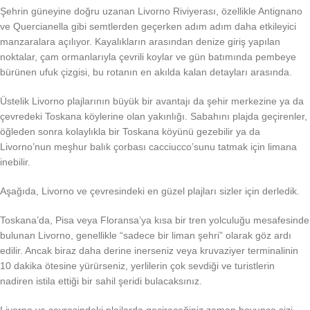
Şehrin güneyine doğru uzanan Livorno Riviyerası, özellikle Antignano
ve Quercianella gibi semtlerden geçerken adım adım daha etkileyici
manzaralara açılıyor. Kayalıkların arasından denize giriş yapılan
noktalar, çam ormanlarıyla çevrili koylar ve gün batımında pembeye
bürünen ufuk çizgisi, bu rotanın en akılda kalan detayları arasında.
Üstelik Livorno plajlarının büyük bir avantajı da şehir merkezine ya da
çevredeki Toskana köylerine olan yakınlığı. Sabahını plajda geçirenler,
öğleden sonra kolaylıkla bir Toskana köyünü gezebilir ya da
Livorno’nun meşhur balık çorbası cacciucco’sunu tatmak için limana
inebilir.
Aşağıda, Livorno ve çevresindeki en güzel plajları sizler için derledik.
Toskana’da, Pisa veya Floransa’ya kısa bir tren yolculuğu mesafesinde
bulunan Livorno, genellikle “sadece bir liman şehri” olarak göz ardı
edilir. Ancak biraz daha derine inerseniz veya kruvaziyer terminalinin
10 dakika ötesine yürürseniz, yerlilerin çok sevdiği ve turistlerin
nadiren istila ettiği bir sahil şeridi bulacaksınız.