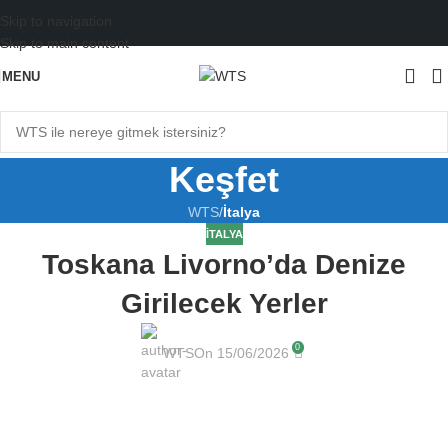
Skip to navigation
Skip to main content
MENU
Keşfet
WTS
/
İtalya
İTALYA
Toskana Livorno’da Denize
Girilecek Yerler
0
WTS
On 15/06/2026