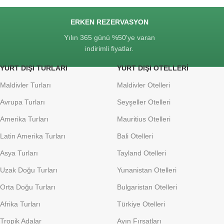
ERKEN REZERVASYON
Yılın 365 günü %50'ye varan
indirimli fiyatlar.
YURT DIŞI TURLARI
YURT DIŞI OTELLERI
Maldivler Turları
Maldivler Otelleri
Avrupa Turları
Seyşeller Otelleri
Amerika Turları
Mauritius Otelleri
Latin Amerika Turları
Bali Otelleri
Asya Turları
Tayland Otelleri
Uzak Doğu Turları
Yunanistan Otelleri
Orta Doğu Turları
Bulgaristan Otelleri
Afrika Turları
Türkiye Otelleri
Tropik Adalar
Ayın Fırsatları