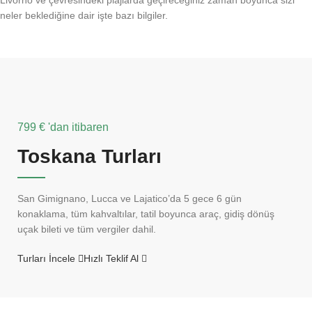
Livorno ve çevresindeki plajlarda geçireceğiniz zaman boyunca sizi
neler beklediğine dair işte bazı bilgiler.
799 € 'dan itibaren
Toskana Turları
San Gimignano, Lucca ve Lajatico’da 5 gece 6 gün
konaklama, tüm kahvaltılar, tatil boyunca araç, gidiş dönüş
uçak bileti ve tüm vergiler dahil.
Turları İncele
Hızlı Teklif Al