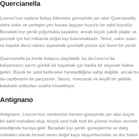
Quercianella
Livorno’nun sadece birkaç kilometre güneyinde yer alan Quercianella,
daha sakin ve yerleşim yeri havası taşıyan huzurlu bir sahil köyüdür.
Buradaki kıyı şeridi çoğunlukla kayalıktır, ancak küçük çakıllı plajlar ve
yüzmek için bol miktarda doğal koy bulunmaktadır. Temiz, sakin suları
ve kayalık deniz tabanı sayesinde şnorkelli yüzme için favori bir yerdir.
Quercianella’ya trenle kolayca ulaşılabilir, bu da Livorno’da
kalıyorsanız yarım günlük bir kaçamak için harika bir seçenek haline
getirir. Büyük bir sahil beldesinin hareketliliğine sahip değildir, ancak bu
da cazibesinin bir parçasıdır. Sessiz, manzaralı ve keyifli bir şekilde
kalabalık yollardan uzakta hissettiriyor.
Antignano
Antignano, Livorno’nun merkezinin hemen güneyinde yer alan küçük
bir sahil mahallesi olup, birçok yerli halk hızlı bir yüzme molası vermek
istediğinde buraya gelir. Buradaki kıyı şeridi, güneşlenme ve dalış
noktaları olarak hizmet veren doğal kaya oluşumlarından ve düz beton