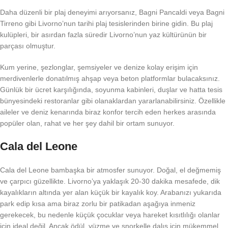
Daha düzenli bir plaj deneyimi arıyorsanız, Bagni Pancaldi veya Bagni
Tirreno gibi Livorno’nun tarihi plaj tesislerinden birine gidin. Bu plaj
kulüpleri, bir asırdan fazla süredir Livorno’nun yaz kültürünün bir
parçası olmuştur.
Kum yerine, şezlonglar, şemsiyeler ve denize kolay erişim için
merdivenlerle donatılmış ahşap veya beton platformlar bulacaksınız.
Günlük bir ücret karşılığında, soyunma kabinleri, duşlar ve hatta tesis
bünyesindeki restoranlar gibi olanaklardan yararlanabilirsiniz. Özellikle
aileler ve deniz kenarında biraz konfor tercih eden herkes arasında
popüler olan, rahat ve her şey dahil bir ortam sunuyor.
Cala del Leone
Cala del Leone bambaşka bir atmosfer sunuyor. Doğal, el değmemiş
ve çarpıcı güzellikte. Livorno’ya yaklaşık 20-30 dakika mesafede, dik
kayalıkların altında yer alan küçük bir kayalık koy. Arabanızı yukarıda
park edip kısa ama biraz zorlu bir patikadan aşağıya inmeniz
gerekecek, bu nedenle küçük çocuklar veya hareket kısıtlılığı olanlar
için ideal değil. Ancak ödül, yüzme ve şnorkelle dalış için mükemmel,