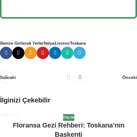
7
Denize Girilecek Yerler
İtalya
Livorno
Toskana
Sonraki
Önceki
İlginizi Çekebilir
İTALYA
29
Floransa Gezi Rehberi: Toskana’nın
TEM
Başkenti