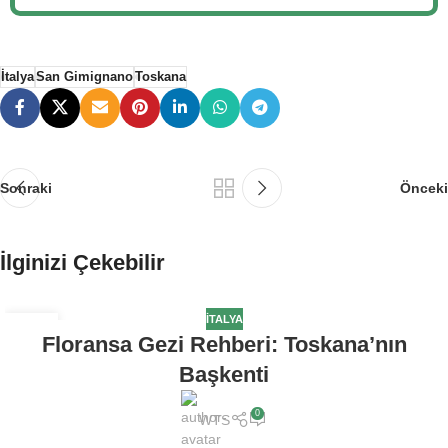
İtalya
San Gimignano
Toskana
Sonraki
Önceki
İlginizi Çekebilir
İTALYA
29
Floransa Gezi Rehberi: Toskana’nın
TEM
Başkenti
0
WTS