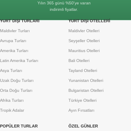
Yılın 365 günü %50'ye varan
indirimli fiyatlar.
YURT DIŞI TURLARI
YURT DIŞI OTELLERI
Maldivler Turları
Maldivler Otelleri
Avrupa Turları
Seyşeller Otelleri
Amerika Turları
Mauritius Otelleri
Latin Amerika Turları
Bali Otelleri
Asya Turları
Tayland Otelleri
Uzak Doğu Turları
Yunanistan Otelleri
Orta Doğu Turları
Bulgaristan Otelleri
Afrika Turları
Türkiye Otelleri
Tropik Adalar
Ayın Fırsatları
POPÜLER TURLAR
ÖZEL GÜNLER