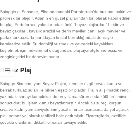
Spiaggia di Sansone, Elba adasındaki Portoferraio’da bulunan sakin ve
pitoresk bir plajdır. Adanın en güzel plajlarından biri olarak kabul edilen
bu plaj, Portoferraio yakınlarındaki ünlü “beyaz plajlardan” biridir ve
beyaz çakılları, kayalık arazisi ve derin maviler, canlı açık maviler ve
parlak turkuazlarla parıldayan kristal berraklığındaki deniziyle
karakterize edilir. Su derinliği yüzmek ve çevredeki kayalıkları
keşfetmek için mükemmel olduğundan, plaj ziyaretçilerine eşsiz ve
zenginleştirici bir deneyim sunar.
Beyaz Plaj
Spiagge Bianche, yani Beyaz Plajlar, kendine özgü beyaz kumu ve
berrak turkuaz suları ile bilinen eşsiz bir plajdır. Plajın alışılmadık rengi,
yakındaki sanayi kompleksinde on yıllarca süren soda külü üretiminin
sonucudur; bu işlem kumu beyazlatmıştır. Ancak bu süreç, kurşun,
cıva ve kadmiyum seviyelerinin yasal sınırları aşmasına da yol açarak
plajı potansiyel olarak tehlikeli hale getirmiştir. Ziyaretçilerin, özellikle
çocuklu olanların, dikkatli olmaları tavsiye edilir.