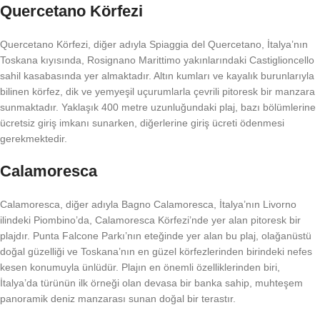
Quercetano Körfezi
Quercetano Körfezi, diğer adıyla Spiaggia del Quercetano, İtalya’nın
Toskana kıyısında, Rosignano Marittimo yakınlarındaki Castiglioncello
sahil kasabasında yer almaktadır. Altın kumları ve kayalık burunlarıyla
bilinen körfez, dik ve yemyeşil uçurumlarla çevrili pitoresk bir manzara
sunmaktadır. Yaklaşık 400 metre uzunluğundaki plaj, bazı bölümlerine
ücretsiz giriş imkanı sunarken, diğerlerine giriş ücreti ödenmesi
gerekmektedir.
Calamoresca
Calamoresca, diğer adıyla Bagno Calamoresca, İtalya’nın Livorno
ilindeki Piombino’da, Calamoresca Körfezi’nde yer alan pitoresk bir
plajdır. Punta Falcone Parkı’nın eteğinde yer alan bu plaj, olağanüstü
doğal güzelliği ve Toskana’nın en güzel körfezlerinden birindeki nefes
kesen konumuyla ünlüdür. Plajın en önemli özelliklerinden biri,
İtalya’da türünün ilk örneği olan devasa bir banka sahip, muhteşem
panoramik deniz manzarası sunan doğal bir terastır.