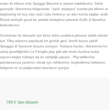
suları ile bilinen ünlü Spiagge Bianche’yi ziyaret edebilirsiniz. Daha
güneyde, Maremma bölgesinde, “şarkı söyleyen” kumlarıyla bilinen el
değmemiş bir koy olan ünlü Cala Violina’yı ve altın kumlu plajları antik
Etrüsk tarihiyle güzel bir şekilde birleştiren pitoresk Golfo di Baratti’yi
bulacaksınız.
Unutulmaz bir deneyim için biraz daha uzaklara gitmeye istekli olanlar
için, Elba adasına yapılacak bir günlük gezi, ikonik beyaz çakıllı
Spiaggia di Sansone koyunu sunuyor. Toskana kıyıları, Maremma’nın
vahşi güzelliğinden La Feniglia plajı gibi aile dostu kıyılara kadar
sayısız başka noktaya da ev sahipliği yapıyor . Plaj tatillerinizi
planlamanıza yardımcı olmak için rehberimiz, keşfedilmeyi bekleyen
bölgenin en iyi plajlarından bazılarını içeriyor.
799 € 'dan itibaren