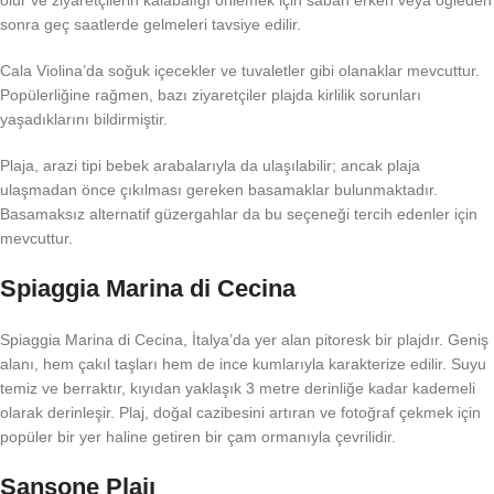
olur ve ziyaretçilerin kalabalığı önlemek için sabah erken veya öğleden
sonra geç saatlerde gelmeleri tavsiye edilir.
Cala Violina’da soğuk içecekler ve tuvaletler gibi olanaklar mevcuttur.
Popülerliğine rağmen, bazı ziyaretçiler plajda kirlilik sorunları
yaşadıklarını bildirmiştir.
Plaja, arazi tipi bebek arabalarıyla da ulaşılabilir; ancak plaja
ulaşmadan önce çıkılması gereken basamaklar bulunmaktadır.
Basamaksız alternatif güzergahlar da bu seçeneği tercih edenler için
mevcuttur.
Spiaggia Marina di Cecina
Spiaggia Marina di Cecina, İtalya’da yer alan pitoresk bir plajdır. Geniş
alanı, hem çakıl taşları hem de ince kumlarıyla karakterize edilir. Suyu
temiz ve berraktır, kıyıdan yaklaşık 3 metre derinliğe kadar kademeli
olarak derinleşir. Plaj, doğal cazibesini artıran ve fotoğraf çekmek için
popüler bir yer haline getiren bir çam ormanıyla çevrilidir.
Sansone Plajı