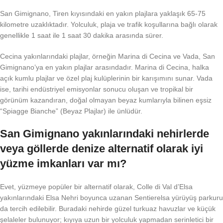
San Gimignano, Tiren kıyısındaki en yakın plajlara yaklaşık 65-75
kilometre uzaklıktadır. Yolculuk, plaja ve trafik koşullarına bağlı olarak
genellikle 1 saat ile 1 saat 30 dakika arasında sürer.
Cecina yakınlarındaki plajlar, örneğin Marina di Cecina ve Vada, San
Gimignano’ya en yakın plajlar arasındadır. Marina di Cecina, halka
açık kumlu plajlar ve özel plaj kulüplerinin bir karışımını sunar. Vada
ise, tarihi endüstriyel emisyonlar sonucu oluşan ve tropikal bir
görünüm kazandıran, doğal olmayan beyaz kumlarıyla bilinen eşsiz
“Spiagge Bianche” (Beyaz Plajlar) ile ünlüdür.
San Gimignano yakınlarındaki nehirlerde
veya göllerde denize alternatif olarak iyi
yüzme imkanları var mı?
Evet, yüzmeye popüler bir alternatif olarak, Colle di Val d’Elsa
yakınlarındaki Elsa Nehri boyunca uzanan Sentierelsa yürüyüş parkuru
da tercih edilebilir. Buradaki nehirde güzel turkuaz havuzlar ve küçük
şelaleler bulunuyor; kıyıya uzun bir yolculuk yapmadan serinletici bir