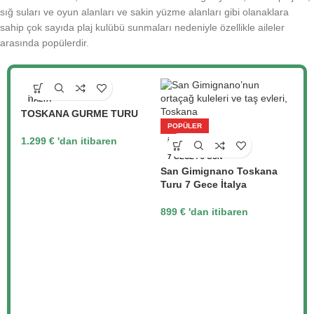
sığ suları ve oyun alanları ve sakin yüzme alanları gibi olanaklara
sahip çok sayıda plaj kulübü sunmaları nedeniyle özellikle aileler
arasında popülerdir.
İTALYA
TOSKANA GURME TURU
POPÜLER
1.299
€
'dan itibaren
İTALYA
7 GECE / 8 GÜN
San Gimignano Toskana
Turu 7 Gece İtalya
899
€
'dan itibaren
5
İ
Sa
Tu
79