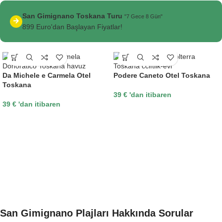
San Gimignano Toskana Turu
"7 Gece 8 Gün"
899 Euro'dan Başlayan Fiyatlar!
Da Michele e Carmela Otel
Podere Caneto Otel Toskana
Toskana
39
€
'dan itibaren
39
€
'dan itibaren
San Gimignano Plajları Hakkında Sorular