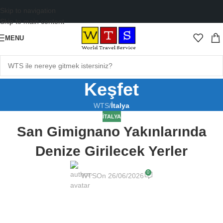
Skip to navigation
Skip to main content
MENU
Keşfet
WTS
/
İtalya
İTALYA
San Gimignano Yakınlarında
Denize Girilecek Yerler
0
WTS
On 26/06/2026