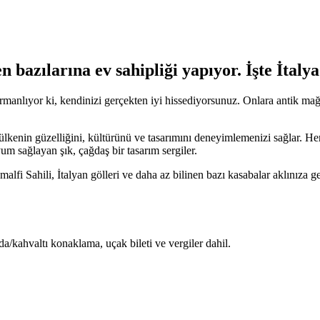
 bazılarına ev sahipliği yapıyor. İşte İtalya’
armanlıyor ki, kendinizi gerçekten iyi hissediyorsunuz. Onlara antik ma
lkenin güzelliğini, kültürünü ve tasarımını deneyimlemenizi sağlar. Her y
um sağlayan şık, çağdaş bir tasarım sergiler.
alfi Sahili, İtalyan gölleri ve daha az bilinen bazı kasabalar aklınıza 
oda/kahvaltı konaklama, uçak bileti ve vergiler dahil.
dan itibaren