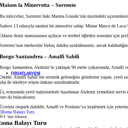
Maison la Minervetta – Sorrento
Bali
Bu mücevher, Sorrento’daki Marina Grande’nin üzerindeki uçurumların ü
Sadece 13 odasıyla samimi bir atmosfere sahip. Mimar Marco de Luca’nın
Mauritius
Odanız deniz manzarasına açılıyor ve tembel öğleden sonraları için şezlo
Sorrento’nun merkezine birkaç dakika uzaklıktasınız, ancak kalabalığı
Borgo Santandrea – Amalfi Sahili
Seyşeller
Borgo Santandrea, Akdeniz’in yaklaşık 90 metre yukarısında, Amalfi ve Pos
FIRSATLAR
YENI
Otelde, Amalfi Sahili’nin seramik geleneğine gönderme yapan, yerel za
plaj ile iskeleye erişim imkanı sunulmaktadır.
Üç restoranda yerel malzemelerle hazırlanan Akdeniz yemekleri servis e
barı da bulacaksınız.
Ücretsiz otopark dahildir. Amalfi ve Positano’yu keşfetmek için yeterince
9 € 'dan itibaren
oma Balayı Turu