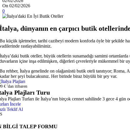
02/02/2026
On 02/02/2026
Hızlı Teklif Al
0
Quick view
Karşılaştır
Beğen
İtalya, dünyanın en çarpıcı butik otellerinden
Mulia Resort & Villas Bali
Bu küçük işletmeler, tarihi cazibeyi modern konforla öyle bir şekilde h
vadilerinde rastlayabilirsiniz.
109
€
'dan itibaren
İtalya’daki butik oteller, büyük otellerin sunamadığı samimi ortamlarda ü
-34%
Mauritius
⭐⭐⭐⭐⭐
duvarların içine inşa edilmişken, diğerleri çevreleriyle mükemmel bir uy
Hızlı Teklif Al
Quick view
Bu rehber, İtalya genelinde on olağanüstü butik oteli tanıtıyor; Roma, Am
Karşılaştır
kadar her şeyi bulacaksınız. Her birinde biraz büyülü bir şey var.
Beğen
9 € 'dan itibaren
LUX* Belle Mare Mauritius
talya Plajları Turu
talya Plajları Turları ile İtalya’nın birçok cennet sahilinde 3 gece 4 gün 
Orijinal fiyat: 139 €.
92
€
Şu andaki fiyat: 92 €.
'
139
€
rları İncele
ızlı Teklif Al
S
-20%
Tayland
Phuket
⭐⭐⭐⭐⭐
 BİLGİ TALEP FORMU
Hızlı Teklif Al