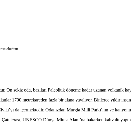
baren
rınızı okudum.
ur. On sekiz oda, bazıları Paleolitik döneme kadar uzanan volkanik kaya
n itibaren
alanlar 1700 metrekareden fazla bir alana yayılıyor. Binlerce yıldır insa
a Civita’yı da içermektedir. Odanızdan Murgia Milli Parkı’nın ve kanyonu
or. Çatı terası, UNESCO Dünya Mirası Alanı’na bakarken kahvaltı yapmak