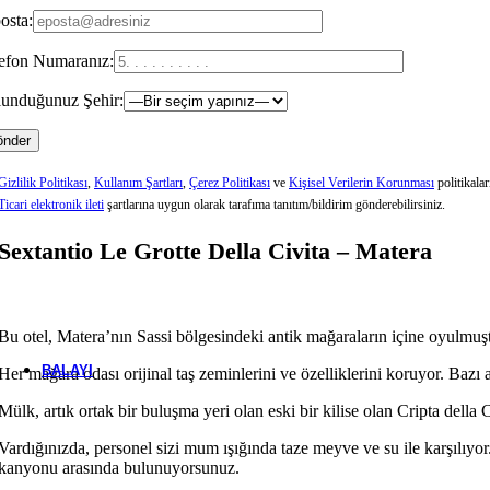
Karşılaştır
osta:
Beğen
efon Numaranız:
Four Seasons Resort Seychelles
unduğunuz Şehir:
Orijinal fiyat: 799 €.
679
€
Şu andaki fiyat: 679 €.
'dan iti
799
€
-25%
Popüler
Tayland
Koh Samui
⭐⭐⭐⭐⭐
Gizlilik Politikası
,
Kullanım Şartları
,
Çerez Politikası
ve
Kişisel Verilerin Korunması
politikala
Hızlı Teklif Al
Ticari elektronik ileti
şartlarına uygun olarak tarafıma tanıtım/bildirim gönderebilirsiniz.
Quick view
Karşılaştır
Sextantio Le Grotte Della Civita – Matera
Beğen
Amari Koh Samui
Bu otel, Matera’nın Sassi bölgesindeki antik mağaraların içine oyulmuşt
Orijinal fiyat: 69 €.
52
€
Şu andaki fiyat: 52 €.
'da
69
€
BALAYI
Her mağara odası orijinal taş zeminlerini ve özelliklerini koruyor. Bazı 
Mülk, artık ortak bir buluşma yeri olan eski bir kilise olan Cripta dell
Maldivler
Vardığınızda, personel sizi mum ışığında taze meyve ve su ile karşılıy
kanyonu arasında bulunuyorsunuz.