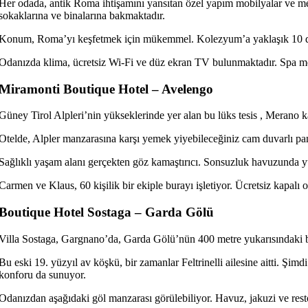
Her odada, antik Roma ihtişamını yansıtan özel yapım mobilyalar ve m
sokaklarına ve binalarına bakmaktadır.
Konum, Roma’yı keşfetmek için mükemmel. Kolezyum’a yaklaşık 10 daki
Odanızda klima, ücretsiz Wi-Fi ve düz ekran TV bulunmaktadır. Spa mer
Miramonti Boutique Hotel – Avelengo
Güney Tirol Alpleri’nin yükseklerinde yer alan bu lüks tesis , Merano 
Otelde, Alpler manzarasına karşı yemek yiyebileceğiniz cam duvarlı pa
Sağlıklı yaşam alanı gerçekten göz kamaştırıcı. Sonsuzluk havuzunda yü
Carmen ve Klaus, 60 kişilik bir ekiple burayı işletiyor. Ücretsiz kap
Boutique Hotel Sostaga – Garda Gölü
Villa Sostaga, Gargnano’da, Garda Gölü’nün 400 metre yukarısındaki bir
Bu eski 19. yüzyıl av köşkü, bir zamanlar Feltrinelli ailesine aitti. Şimd
konforu da sunuyor.
Odanızdan aşağıdaki göl manzarası görülebiliyor. Havuz, jakuzi ve rest