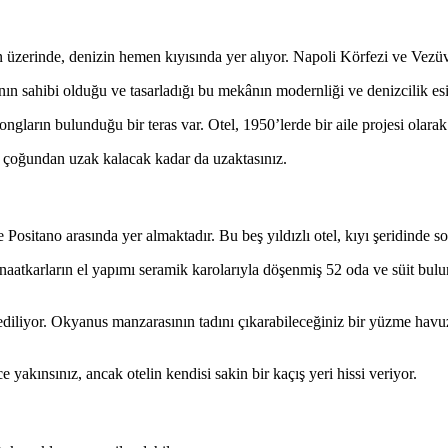
zerinde, denizin hemen kıyısında yer alıyor. Napoli Körfezi ve Vezüv 
 sahibi olduğu ve tasarladığı bu mekânın modernliği ve denizcilik esin
ngların bulunduğu bir teras var. Otel, 1950’lerde bir aile projesi olarak
n çoğundan uzak kalacak kadar da uzaktasınız.
itano arasında yer almaktadır. Bu beş yıldızlı otel, kıyı şeridinde son 1
naatkarların el yapımı seramik karolarıyla döşenmiş 52 oda ve süit bul
diliyor. Okyanus manzarasının tadını çıkarabileceğiniz bir yüzme havuzu
 yakınsınız, ancak otelin kendisi sakin bir kaçış yeri hissi veriyor.