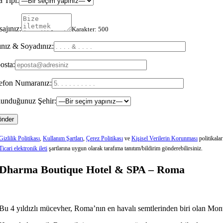
 Tipi:
ajınız:
Karakter:
500
nız & Soyadınız:
osta:
efon Numaranız:
unduğunuz Şehir:
Gizlilik Politikası
,
Kullanım Şartları
,
Çerez Politikası
ve
Kişisel Verilerin Korunması
politikala
Ticari elektronik ileti
şartlarına uygun olarak tarafıma tanıtım/bildirim gönderebilirsiniz.
Dharma Boutique Hotel & SPA – Roma
Bu 4 yıldızlı mücevher, Roma’nın en havalı semtlerinden biri olan Monti’