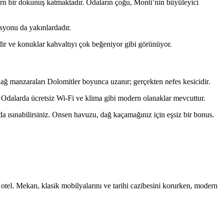
rn bir dokunuş katmaktadır. Odaların çoğu, Monti’nin büyüleyici
yonu da yakınlardadır.
ir ve konuklar kahvaltıyı çok beğeniyor gibi görünüyor.
ağ manzaraları Dolomitler boyunca uzanır; gerçekten nefes kesicidir.
Odalarda ücretsiz Wi-Fi ve klima gibi modern olanaklar mevcuttur.
a ısınabilirsiniz. Onsen havuzu, dağ kaçamağınız için eşsiz bir bonus.
tik otel. Mekan, klasik mobilyalarını ve tarihi cazibesini korurken, modern