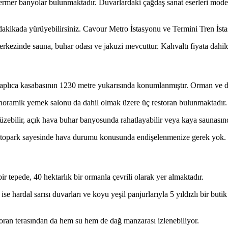
ermer banyolar bulunmaktadır. Duvarlardaki çağdaş sanat eserleri mode
kada yürüyebilirsiniz. Cavour Metro İstasyonu ve Termini Tren İstas
kezinde sauna, buhar odası ve jakuzi mevcuttur. Kahvaltı fiyata dahild
kaplıca kasabasının 1230 metre yukarısında konumlanmıştır. Orman ve d
noramik yemek salonu da dahil olmak üzere üç restoran bulunmaktadır. 
zebilir, açık hava buhar banyosunda rahatlayabilir veya kaya saunasınd
alı otopark sayesinde hava durumu konusunda endişelenmenize gerek yok.
 tepede, 40 hektarlık bir ormanla çevrili olarak yer almaktadır.
i ise hardal sarısı duvarları ve koyu yeşil panjurlarıyla 5 yıldızlı bir bu
oran terasından da hem su hem de dağ manzarası izlenebiliyor.