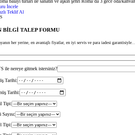
oma balayı turları ile sanatın ve aşkın şehri Roma’da 3 gece oda/kahvalt
uru İncele
ızlı Teklif Al
S
 BİLGİ TALEP FORMU
anın her yerine, en avantajlı fiyatlar, en iyi servis ve para iadesi garantisiyle...
 ile nereye gitmek istersiniz?
iş Tarihi:
üş Tarihi:
il Tipi:
i Sayısı:
l Tipi: