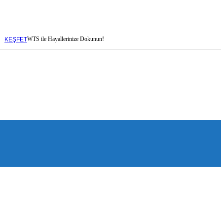
WTS ile Hayallerinize Dokunun!
KEŞFET
baren
baren