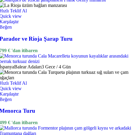
Hızlı Teklif Al
Quick view
Karşılaştır
Beğen
Parador ve Rioja Şarap Turu
799
€
'dan itibaren
İspanya
Balear Adaları
3 Gece / 4 Gün
Hızlı Teklif Al
Quick view
Karşılaştır
Beğen
Menorca Turu
499
€
'dan itibaren