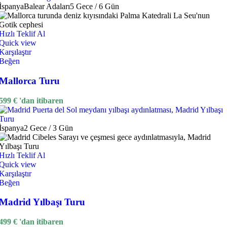
İspanya
Balear Adaları
5 Gece / 6 Gün
Hızlı Teklif Al
Quick view
Karşılaştır
Beğen
Mallorca Turu
599
€
'dan itibaren
İspanya
2 Gece / 3 Gün
Hızlı Teklif Al
Quick view
Karşılaştır
Beğen
Madrid Yılbaşı Turu
499
€
'dan itibaren