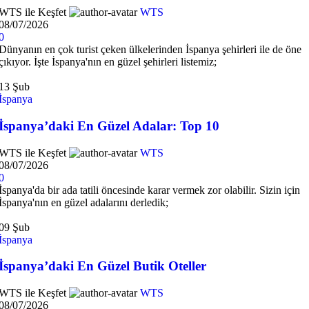
WTS ile Keşfet
WTS
08/07/2026
0
Dünyanın en çok turist çeken ülkelerinden İspanya şehirleri ile de öne
çıkıyor. İşte İspanya'nın en güzel şehirleri listemiz;
13
Şub
İspanya
İspanya’daki En Güzel Adalar: Top 10
WTS ile Keşfet
WTS
08/07/2026
0
İspanya'da bir ada tatili öncesinde karar vermek zor olabilir. Sizin için
İspanya'nın en güzel adalarını derledik;
09
Şub
İspanya
İspanya’daki En Güzel Butik Oteller
WTS ile Keşfet
WTS
08/07/2026