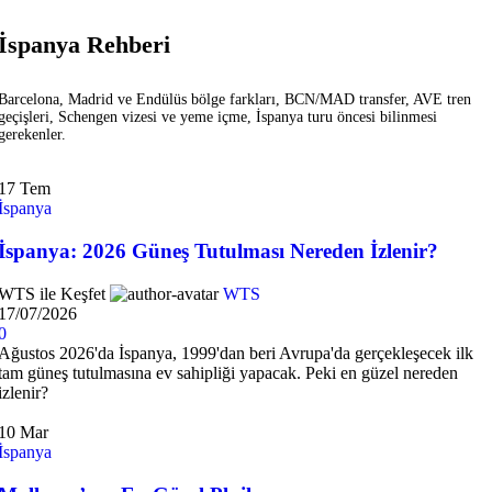
İspanya Rehberi
Barcelona, Madrid ve Endülüs bölge farkları, BCN/MAD transfer, AVE tren
geçişleri, Schengen vizesi ve yeme içme, İspanya turu öncesi bilinmesi
gerekenler.
17
Tem
İspanya
İspanya: 2026 Güneş Tutulması Nereden İzlenir?
WTS ile Keşfet
WTS
17/07/2026
0
Ağustos 2026'da İspanya, 1999'dan beri Avrupa'da gerçekleşecek ilk
tam güneş tutulmasına ev sahipliği yapacak. Peki en güzel nereden
izlenir?
10
Mar
İspanya