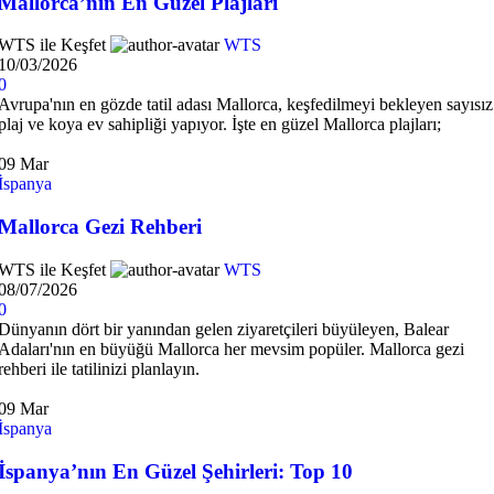
Mallorca’nın En Güzel Plajları
WTS ile Keşfet
WTS
10/03/2026
0
Avrupa'nın en gözde tatil adası Mallorca, keşfedilmeyi bekleyen sayısız
plaj ve koya ev sahipliği yapıyor. İşte en güzel Mallorca plajları;
09
Mar
İspanya
Mallorca Gezi Rehberi
WTS ile Keşfet
WTS
08/07/2026
0
Dünyanın dört bir yanından gelen ziyaretçileri büyüleyen, Balear
Adaları'nın en büyüğü Mallorca her mevsim popüler. Mallorca gezi
rehberi ile tatilinizi planlayın.
09
Mar
İspanya
İspanya’nın En Güzel Şehirleri: Top 10