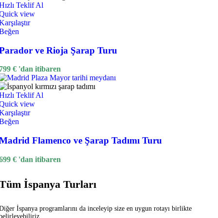
Hızlı Teklif Al
Quick view
Karşılaştır
Beğen
Parador ve Rioja Şarap Turu
799
€
'dan itibaren
Hızlı Teklif Al
Quick view
Karşılaştır
Beğen
Madrid Flamenco ve Şarap Tadımı Turu
699
€
'dan itibaren
Tüm İspanya Turları
Diğer İspanya programlarını da inceleyip size en uygun rotayı birlikte
belirleyebiliriz.