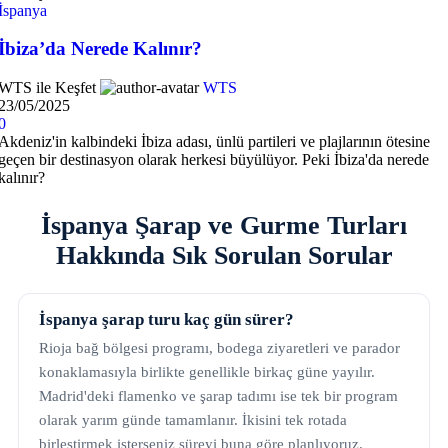
İspanya
İbiza’da Nerede Kalınır?
WTS ile Keşfet
WTS
23/05/2025
0
Akdeniz'in kalbindeki İbiza adası, ünlü partileri ve plajlarının ötesine
geçen bir destinasyon olarak herkesi büyülüyor. Peki İbiza'da nerede
kalınır?
İspanya Şarap ve Gurme Turları
Hakkında Sık Sorulan Sorular
İspanya şarap turu kaç gün sürer?
Rioja bağ bölgesi programı, bodega ziyaretleri ve parador
konaklamasıyla birlikte genellikle birkaç güne yayılır.
Madrid'deki flamenko ve şarap tadımı ise tek bir program
olarak yarım günde tamamlanır. İkisini tek rotada
birleştirmek isterseniz süreyi buna göre planlıyoruz.