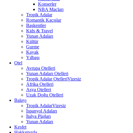
Konserler
NBA Maçları
Tropik Adalar
Romantik Kaçışlar
Başkentler
Kids & Travel
Yunan Adaları
Kültür
Gurme
Kayak
Yılbaşı
Otel
Avrupa Otelleri
Yunan Adaları Otelleri
Tropik Adalar Otelleri
Vizesiz
Afrika Otelleri
Asya Otelleri
Uzak Doğu Otelleri
Balayı
Tropik Adalar
Vizesiz
İspanyol Adaları
İtalya Plajları
Yunan Adaları
Keşfet
Hakkımızda