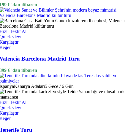
199
€
'dan itibaren
Hızlı Teklif Al
Quick view
Karşılaştır
Beğen
Valencia Barcelona Madrid Turu
899
€
'dan itibaren
İspanya
Kanarya Adaları
5 Gece / 6 Gün
Hızlı Teklif Al
Quick view
Karşılaştır
Beğen
Tenerife Turu