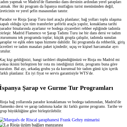
tadım yapmak ve Madrid'de flamenko dans dersinin ardından yerel şarapları
tatmak. Her iki program da İspanya mutfağını turist menüsünden değil,
üreticinin ve yerel şefin masasından tanıtır.
Parador ve Rioja Şarap Turu özel araçla planlanır; bağ yolları toplu ulaşıma
kapalı olduğu için tüm transferler şoförlü araçla yapılır, konaklama tarihi
parador binalarında ayarlanır ve bodega ziyaretleri rehber eşliğinde tadımla
birleşir. Madrid Flamenco ve Şarap Tadımı Turu ise bir dans dersi ve tadım
oturumunu tek programda toplar; küçük grupla çalışılır, tadımda sunulan
şaraplar ve eşlik eden tapas hizmete dahildir. İki programda da rehberlik, giriş
ücretleri ve tadım masaları paket içindedir; uçuş ve kişisel harcamalar ayrı
tutulur.
Kaç kişi geldiğinizi, hangi tarihleri düşündüğünüzü ve Rioja mı Madrid mi
yoksa ikisini birleştiren bir rota mı istediğinizi iletin, programı buna göre
kuralım. Bal ayı, arkadaş grubu ya da kurumsal bir tadım günü için içerik
farklı planlanır. En iyi fiyat ve servis garantisiyle WTS'de.
İspanya Şarap ve Gurme Tur Programları
Rioja bağ yollarında parador konaklaması ve bodega tadımından, Madrid'de
flamenko dersi ve şarap tadımına kadar iki farklı gurme programı. Tarihe ve
grup büyüklüğüne göre birleştirilebilir.