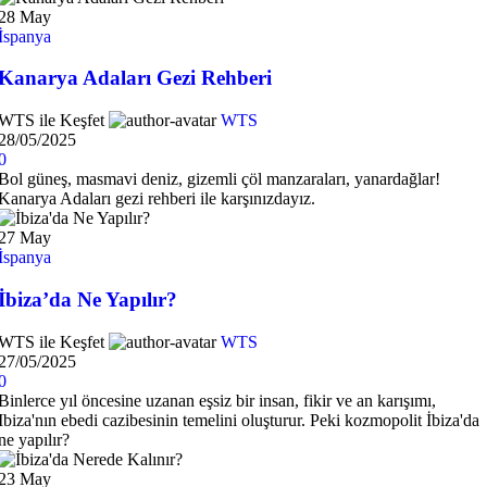
28
May
İspanya
Kanarya Adaları Gezi Rehberi
WTS ile Keşfet
WTS
28/05/2025
0
Bol güneş, masmavi deniz, gizemli çöl manzaraları, yanardağlar!
Kanarya Adaları gezi rehberi ile karşınızdayız.
27
May
İspanya
İbiza’da Ne Yapılır?
WTS ile Keşfet
WTS
27/05/2025
0
Binlerce yıl öncesine uzanan eşsiz bir insan, fikir ve an karışımı,
Ibiza'nın ebedi cazibesinin temelini oluşturur. Peki kozmopolit İbiza'da
ne yapılır?
23
May