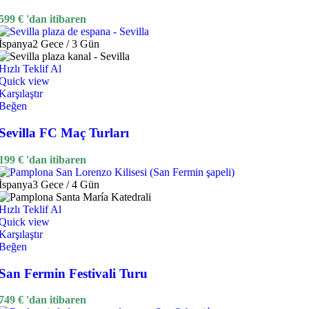
599
€
'dan itibaren
İspanya
2 Gece / 3 Gün
Hızlı Teklif Al
Quick view
Karşılaştır
Beğen
Sevilla FC Maç Turları
199
€
'dan itibaren
İspanya
3 Gece / 4 Gün
Hızlı Teklif Al
Quick view
Karşılaştır
Beğen
San Fermin Festivali Turu
749
€
'dan itibaren