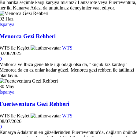
Bu harika seçimle karşı karşıya mısınız? Lanzarote veya Fuerteventura,
her iki Kanarya Adası da unutulmaz deneyimler vaat ediyor.
02
Haz
İspanya
Menorca Gezi Rehberi
WTS ile Keşfet
WTS
02/06/2025
0
Mallorca ve İbiza genellikle ilgi odağı olsa da, "küçük kız kardeşi"
Menorca da en az onlar kadar güzel. Menorca gezi rehberi ile tatilinizi
planlayın.
30
May
İspanya
Fuerteventura Gezi Rehberi
WTS ile Keşfet
WTS
08/07/2026
0
Kanarya Adalarının en güzellerinden Fuerteventura'da, dağların önünd