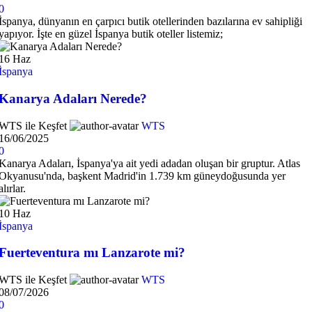
0
İspanya, dünyanın en çarpıcı butik otellerinden bazılarına ev sahipliği
yapıyor. İşte en güzel İspanya butik oteller listemiz;
16
Haz
İspanya
Kanarya Adaları Nerede?
WTS ile Keşfet
WTS
16/06/2025
0
Kanarya Adaları, İspanya'ya ait yedi adadan oluşan bir gruptur. Atlas
Okyanusu'nda, başkent Madrid'in 1.739 km güneydoğusunda yer
alırlar.
10
Haz
İspanya
Fuerteventura mı Lanzarote mi?
WTS ile Keşfet
WTS
08/07/2026
0