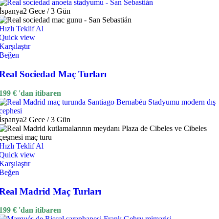
İspanya
2 Gece / 3 Gün
Hızlı Teklif Al
Quick view
Karşılaştır
Beğen
Real Sociedad Maç Turları
199
€
'dan itibaren
İspanya
2 Gece / 3 Gün
Hızlı Teklif Al
Quick view
Karşılaştır
Beğen
Real Madrid Maç Turları
199
€
'dan itibaren