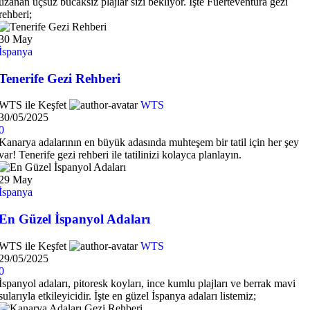
uzanan uçsuz bucaksız plajlar sizi bekliyor. İşte Fuerteventura gezi
rehberi;
30
May
İspanya
Tenerife Gezi Rehberi
WTS ile Keşfet
WTS
30/05/2025
0
Kanarya adalarının en büyük adasında muhteşem bir tatil için her şey
var! Tenerife gezi rehberi ile tatilinizi kolayca planlayın.
29
May
İspanya
En Güzel İspanyol Adaları
WTS ile Keşfet
WTS
29/05/2025
0
İspanyol adaları, pitoresk koyları, ince kumlu plajları ve berrak mavi
sularıyla etkileyicidir. İşte en güzel İspanya adaları listemiz;