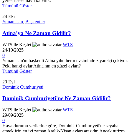
yerler listesi hayli kabarık.
Tümünü Göster
24
Eki
Yunanistan
,
Başkentler
Atina’ya Ne Zaman Gidilir?
WTS ile Keşfet
WTS
24/10/2025
0
Yunanistan'ın başkenti Atina yılın her mevsiminde ziyaretçi çekiyor.
Peki hangi aylar Atina'nın en güzel ayları?
Tümünü Göster
29
Eyl
Dominik Cumhuriyeti
Dominik Cumhuriyeti’ne Ne Zaman Gidilir?
WTS ile Keşfet
WTS
29/09/2025
0
Hava durumu verilerine göre, Dominik Cumhuriyeti'ne seyahat
etmek için en iyi zaman Aralık-Nisan ayları arasıdır. Ancak turizm