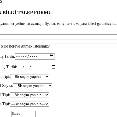
S
 BİLGİ TALEP FORMU
anın her yerine, en avantajlı fiyatlar, en iyi servis ve para iadesi garantisiyle...
 ile nereye gitmek istersiniz?
iş Tarihi:
üş Tarihi:
il Tipi:
i Sayısı:
l Tipi:
 Tipi: