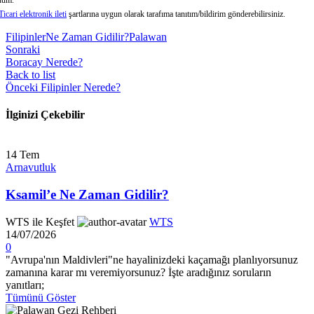
Ticari elektronik ileti
şartlarına uygun olarak tarafıma tanıtım/bildirim gönderebilirsiniz.
Filipinler
Ne Zaman Gidilir?
Palawan
Sonraki
Boracay Nerede?
Back to list
Önceki
Filipinler Nerede?
İlginizi Çekebilir
14
Tem
Arnavutluk
Ksamil’e Ne Zaman Gidilir?
WTS ile Keşfet
WTS
14/07/2026
0
"Avrupa'nın Maldivleri"ne hayalinizdeki kaçamağı planlıyorsunuz
zamanına karar mı veremiyorsunuz? İşte aradığınız soruların
yanıtları;
Tümünü Göster