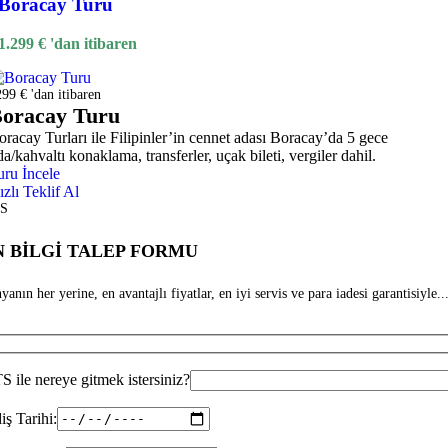
Boracay Turu
1.299
€
'dan itibaren
99 € 'dan itibaren
oracay Turu
oracay Turları ile Filipinler’in cennet adası Boracay’da 5 gece
a/kahvaltı konaklama, transferler, uçak bileti, vergiler dahil.
uru İncele
ızlı Teklif Al
S
 BİLGİ TALEP FORMU
anın her yerine, en avantajlı fiyatlar, en iyi servis ve para iadesi garantisiyle...
 ile nereye gitmek istersiniz?
iş Tarihi: