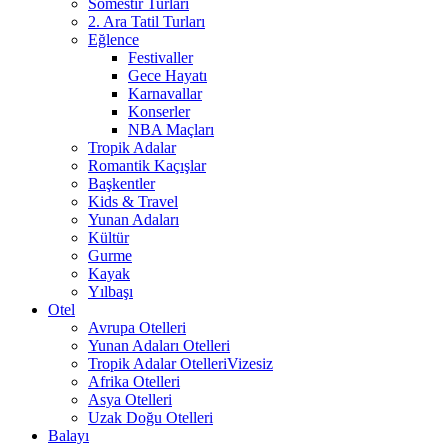
Sömestir Turları
2. Ara Tatil Turları
Eğlence
Festivaller
Gece Hayatı
Karnavallar
Konserler
NBA Maçları
Tropik Adalar
Romantik Kaçışlar
Başkentler
Kids & Travel
Yunan Adaları
Kültür
Gurme
Kayak
Yılbaşı
Otel
Avrupa Otelleri
Yunan Adaları Otelleri
Tropik Adalar Otelleri
Vizesiz
Afrika Otelleri
Asya Otelleri
Uzak Doğu Otelleri
Balayı