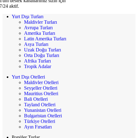
Tüm destek kanallarımız sizin için
7/24 aktif.
Yurt Dışı Turları
Maldivler Turları
Avrupa Turları
Amerika Turları
Latin Amerika Turları
Asya Turları
Uzak Doğu Turları
Orta Doğu Turları
Afrika Turları
Tropik Adalar
Yurt Dışı Otelleri
Maldivler Otelleri
Seyşeller Otelleri
Mauritius Otelleri
Bali Otelleri
Tayland Otelleri
Yunanistan Otelleri
Bulgaristan Otelleri
Türkiye Otelleri
Ayın Fırsatları
Popüler Turlar