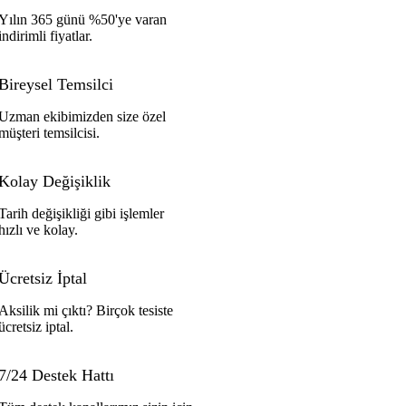
Yılın 365 günü %50'ye varan
indirimli fiyatlar.
Bireysel Temsilci
Uzman ekibimizden size özel
müşteri temsilcisi.
Kolay Değişiklik
Tarih değişikliği gibi işlemler
hızlı ve kolay.
Ücretsiz İptal
Aksilik mi çıktı? Birçok tesiste
ücretsiz iptal.
7/24 Destek Hattı