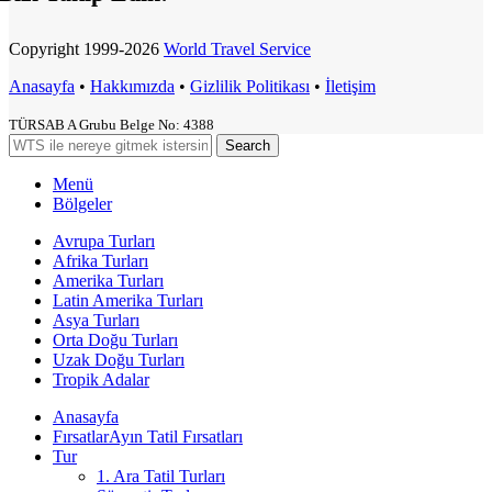
Copyright
1999-2026
World Travel Service
Anasayfa
•
Hakkımızda
•
Gizlilik Politikası
•
İletişim
TÜRSAB A Grubu Belge No: 4388
Search
Menü
Bölgeler
Avrupa Turları
Afrika Turları
Amerika Turları
Latin Amerika Turları
Asya Turları
Orta Doğu Turları
Uzak Doğu Turları
Tropik Adalar
Anasayfa
Fırsatlar
Ayın Tatil Fırsatları
Tur
1. Ara Tatil Turları