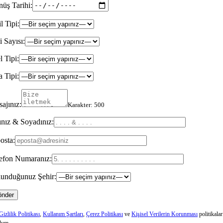
üş Tarihi:
il Tipi:
i Sayısı:
l Tipi:
 Tipi:
ajınız:
Karakter:
500
nız & Soyadınız:
osta:
efon Numaranız:
unduğunuz Şehir:
Gizlilik Politikası
,
Kullanım Şartları
,
Çerez Politikası
ve
Kişisel Verilerin Korunması
politikalar
dum.