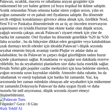
Palawan, sıcaklık, macera ve rahatlama arayan gezginler için
mükemmel bir yer haline getiren yıl boyu tropikal bir iklime sahiptir.
Aralık ortasından Nisan ortasına kadar süren yoğun sezon, yılın en
yoğun zamanıdır ve en pahalı otel fiyatlarına sahiptir. Bu dönemde
tercih ettiğiniz konaklamayı güvence altına almak için, özellikle Noel,
Yeni Yıl ve Paskalya dönemlerinde en az üç ay önceden rezervasyon
yaptırmanız en iyisidir.Haziran’dan ekime kadar olan düşük sezon,
yağışlı sezonla çakışır, ancak Palawan’ı ziyaret etmek için yine de
harika bir zamandır. Otel fiyatları bu dönemde genellikle %20 ila %50
daha ucuzdur , bu da bütçesine dikkat eden gezginler veya kalabalıktan
uzak durmayı tercih edenler için idealdir.Palawan’ı düşük sezonda
seyahat etmenin birçok avantajı vardır:Plajlar ve adalar daha az
kalabalıktır, bu da Palawan’ın çarpıcı doğal güzelliğinin tadını huzur
içinde çıkarmanızı sağlar. Konaklama ve uçuşlar son dakikada rezerve
edilebilir, bu da seyahatinizi planlarken size daha fazla esneklik sağlar.
Yeraltı Nehri gibi popüler cazibe merkezleri için kısa bekleme süreleri,
yoğun sezonda uzun kuyruklar olabilir. Atmosfer daha rahattır, bu da
rahatlamak ve enerji toplamak için harika bir zamandır. Yaz, kış
sezonunda her zaman mümkün olmayan aile seyahatleri için mükemme
bir zamandır.Dolayısıyla Palawan’da daha uygun fiyatlı ve daha
huzurlu bir tatil arıyorsanız, düşük sezonda ziyaret etmeyi
düşünebilirsiniz.
Filipinler
7 Gece / 8 Gün
Hızlı Teklif Al