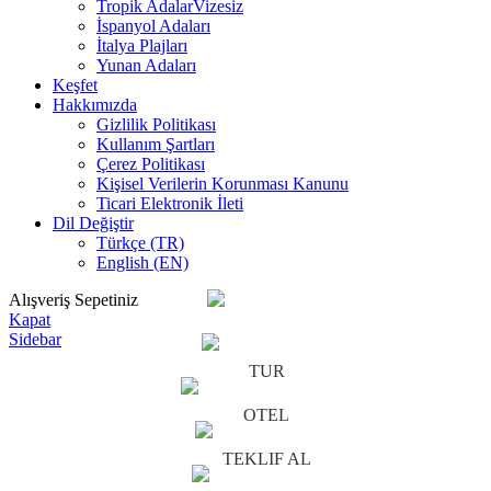
Tropik Adalar
Vizesiz
İspanyol Adaları
İtalya Plajları
Yunan Adaları
Keşfet
Hakkımızda
Gizlilik Politikası
Kullanım Şartları
Çerez Politikası
Kişisel Verilerin Korunması Kanunu
Ticari Elektronik İleti
Dil Değiştir
Türkçe (TR)
English (EN)
Alışveriş Sepetiniz
Kapat
Sidebar
TUR
OTEL
TEKLIF AL