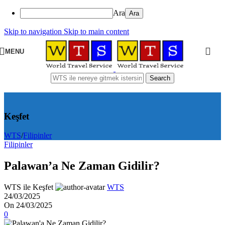
Ara
Skip to navigation
Skip to main content
MENU
Search
Keşfet
WTS
/
Filipinler
Filipinler
Palawan’a Ne Zaman Gidilir?
WTS ile Keşfet
WTS
24/03/2025
On 24/03/2025
0