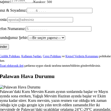
ajınız:
Karakter:
500
nız & Soyadınız:
osta:
efon Numaranız:
unduğunuz Şehir:
Gizlilik Politikası
,
Kullanım Şartları
,
Çerez Politikası
ve
Kişisel Verilerin Korunması
politikalar
dum.
Ticari elektronik ileti
şartlarına uygun olarak tarafıma tanıtım/bildirim gönderebilirsiniz.
Palawan Hava Durumu
Palawan’daki Kuru Mevsim Kasım ayının sonlarında başlar ve Mayıs
ayında sona ererken, Yağışlı Mevsim Haziran ayında başlar ve Ekim
ayına kadar sürer. Kuru mevsim, yazın resmen var olduğu tek zaman
olduğu için çoğu gezgin için yılın tercih edilen zamanıdır.Her iki
mevsimde de Palawan’daki sıcaklıklar ortalama 24°C-29°C arasındadır,