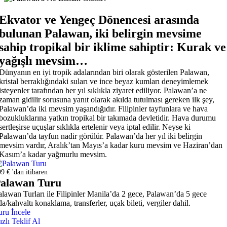
Ekvator ve Yengeç Dönencesi arasında
bulunan Palawan, iki belirgin mevsime
sahip tropikal bir iklime sahiptir: Kurak ve
yağışlı mevsim…
Dünyanın en iyi tropik adalarından biri olarak gösterilen Palawan,
kristal berraklığındaki suları ve ince beyaz kumları deneyimlemek
isteyenler tarafından her yıl sıklıkla ziyaret ediliyor. Palawan’a ne
zaman gidilir sorusuna yanıt olarak akılda tutulması gereken ilk şey,
Palawan’da iki mevsim yaşandığıdır. Filipinler tayfunlara ve hava
bozukluklarına yatkın tropikal bir takımada devletidir. Hava durumu
sertleşirse uçuşlar sıklıkla ertelenir veya iptal edilir. Neyse ki
Palawan’da tayfun nadir görülür. Palawan’da her yıl iki belirgin
mevsim vardır, Aralık’tan Mayıs’a kadar kuru mevsim ve Haziran’dan
Kasım’a kadar yağmurlu mevsim.
9 € 'dan itibaren
alawan Turu
alawan Turları ile Filipinler Manila’da 2 gece, Palawan’da 5 gece
a/kahvaltı konaklama, transferler, uçak bileti, vergiler dahil.
uru İncele
ızlı Teklif Al