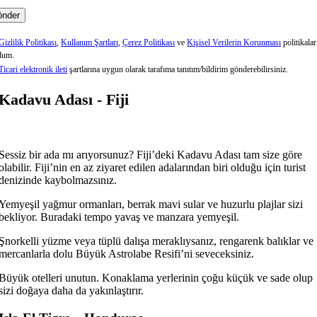
Gizlilik Politikası
,
Kullanım Şartları
,
Çerez Politikası
ve
Kişisel Verilerin Korunması
politikalar
dum.
Ticari elektronik ileti
şartlarına uygun olarak tarafıma tanıtım/bildirim gönderebilirsiniz.
Kadavu Adası - Fiji
Sessiz bir ada mı arıyorsunuz? Fiji’deki Kadavu Adası tam size göre
olabilir. Fiji’nin en az ziyaret edilen adalarından biri olduğu için turist
denizinde kaybolmazsınız.
Yemyeşil yağmur ormanları, berrak mavi sular ve huzurlu plajlar sizi
bekliyor. Buradaki tempo yavaş ve manzara yemyeşil.
Şnorkelli yüzme veya tüplü dalışa meraklıysanız, rengarenk balıklar ve
mercanlarla dolu Büyük Astrolabe Resifi’ni seveceksiniz.
Büyük otelleri unutun. Konaklama yerlerinin çoğu küçük ve sade olup
sizi doğaya daha da yakınlaştırır.