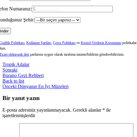
efon Numaranız:
unduğunuz Şehir:
Gizlilik Politikası
,
Kullanım Şartları
,
Çerez Politikası
ve
Kişisel Verilerin Korunması
politikalar
dum.
Ticari elektronik ileti
şartlarına uygun olarak tarafıma tanıtım/bildirim gönderebilirsiniz.
Tropik Adalar
Sonraki
Burano Gezi Rehberi
Back to list
Önceki
Dünyanın En İyi Müzeleri
Bir yanıt yazın
E-posta adresiniz yayınlanmayacak.
Gerekli alanlar
*
ile
işaretlenmişlerdir