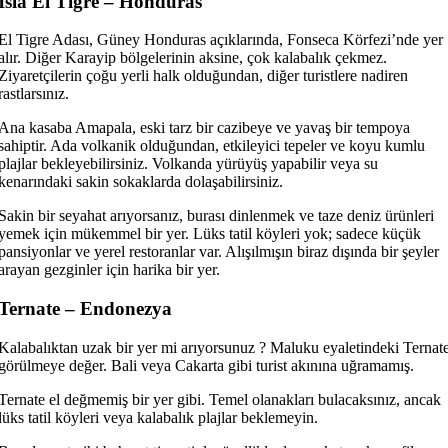
Isla El Tigre – Honduras
El Tigre Adası, Güney Honduras açıklarında, Fonseca Körfezi’nde yer
alır. Diğer Karayip bölgelerinin aksine, çok kalabalık çekmez.
Ziyaretçilerin çoğu yerli halk olduğundan, diğer turistlere nadiren
rastlarsınız.
Ana kasaba Amapala, eski tarz bir cazibeye ve yavaş bir tempoya
sahiptir. Ada volkanik olduğundan, etkileyici tepeler ve koyu kumlu
plajlar bekleyebilirsiniz. Volkanda yürüyüş yapabilir veya su
kenarındaki sakin sokaklarda dolaşabilirsiniz.
Sakin bir seyahat arıyorsanız, burası dinlenmek ve taze deniz ürünleri
yemek için mükemmel bir yer. Lüks tatil köyleri yok; sadece küçük
pansiyonlar ve yerel restoranlar var. Alışılmışın biraz dışında bir şeyler
arayan gezginler için harika bir yer.
Ternate – Endonezya
Kalabalıktan uzak bir yer mi arıyorsunuz ? Maluku eyaletindeki Ternat
görülmeye değer. Bali veya Cakarta gibi turist akınına uğramamış.
Ternate el değmemiş bir yer gibi. Temel olanakları bulacaksınız, ancak
lüks tatil köyleri veya kalabalık plajlar beklemeyin.