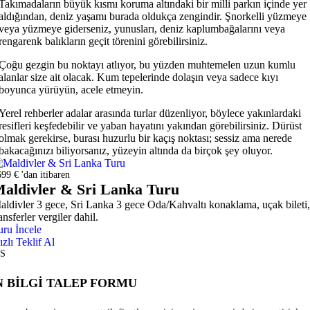
Takımadaların büyük kısmı koruma altındaki bir milli parkın içinde yer
aldığından, deniz yaşamı burada oldukça zengindir. Şnorkelli yüzmeye
veya yüzmeye giderseniz, yunusları, deniz kaplumbağalarını veya
rengarenk balıkların geçit törenini görebilirsiniz.
Çoğu gezgin bu noktayı atlıyor, bu yüzden muhtemelen uzun kumlu
alanlar size ait olacak. Kum tepelerinde dolaşın veya sadece kıyı
boyunca yürüyün, acele etmeyin.
Yerel rehberler adalar arasında turlar düzenliyor, böylece yakınlardaki
resifleri keşfedebilir ve yaban hayatını yakından görebilirsiniz. Dürüst
olmak gerekirse, burası huzurlu bir kaçış noktası; sessiz ama nerede
bakacağınızı biliyorsanız, yüzeyin altında da birçok şey oluyor.
99 € 'dan itibaren
aldivler & Sri Lanka Turu
aldivler 3 gece, Sri Lanka 3 gece Oda/Kahvaltı konaklama, uçak bileti,
ansferler vergiler dahil.
uru İncele
ızlı Teklif Al
S
 BİLGİ TALEP FORMU