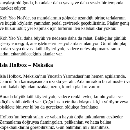
karşılaştırıldığında, bu adalar daha yavaş ve daha sessiz bir tempoda
hareket ediyor.
Koh Yao Noi’de, su mandalarının gölgede uzandığı pirinç tarlalarının
ve küçük köylerin yanından pedal çevirerek geçebilirsiniz. Plajlar geniş
ve huzurludur; yer kapmak için birbirini iten kalabalıklar yoktur.
Koh Yao Yai daha büyük ve nedense daha da rahat. Balıkçılar günlük
işleriyle meşgul, aile işletmeleri ise yollarda sıralanıyor. Gürültülü plaj
barları veya devasa tatil köyleri yok, sadece nefes alıp manzaranın
tadını çıkarabileceğiniz alanlar var.
Isla Holbox – Meksika
Isla Holbox, Meksika’nın Yucatán Yarımadası’nın hemen açıklarında,
Cancún’un karmaşasından uzakta yer alır. Adanın sakin bir atmosferi v
parti kalabalığından uzakta, uzun, kumlu plajları vardır.
Burada büyük tatil köyleri yok; sadece renkli evler, kumlu yollar ve
küçük sahil otelleri var. Çoğu insan etrafta dolaşmak için yürüyor veya
bisiklete biniyor ki bu da gerçekten oldukça ferahlatıcı.
Holbox’un berrak suları ve yaban hayatı doğa tutkunlarını cezbeder.
Zamanlama doğruysa flamingoları, pelikanları ve hatta balina
köpekbalıklarını görebilirsiniz. Gün batımları mı? İnanılmaz.