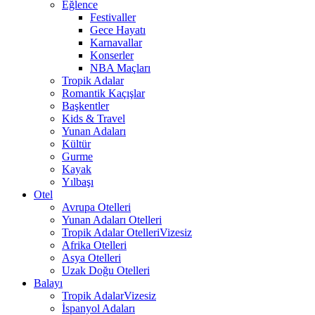
Eğlence
Festivaller
Gece Hayatı
Karnavallar
Konserler
NBA Maçları
Tropik Adalar
Romantik Kaçışlar
Başkentler
Kids & Travel
Yunan Adaları
Kültür
Gurme
Kayak
Yılbaşı
Otel
Avrupa Otelleri
Yunan Adaları Otelleri
Tropik Adalar Otelleri
Vizesiz
Afrika Otelleri
Asya Otelleri
Uzak Doğu Otelleri
Balayı
Tropik Adalar
Vizesiz
İspanyol Adaları