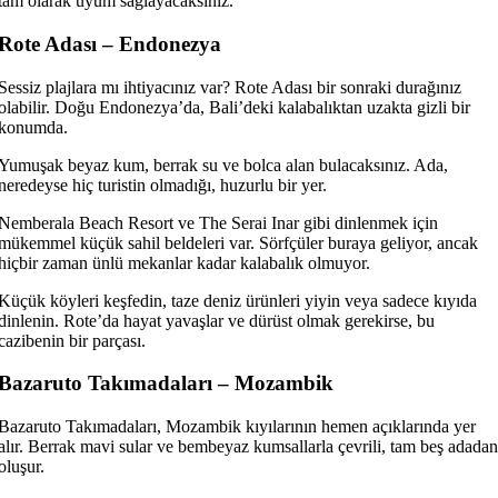
tam olarak uyum sağlayacaksınız.
Rote Adası – Endonezya
Sessiz plajlara mı ihtiyacınız var? Rote Adası bir sonraki durağınız
olabilir. Doğu Endonezya’da, Bali’deki kalabalıktan uzakta gizli bir
konumda.
Yumuşak beyaz kum, berrak su ve bolca alan bulacaksınız. Ada,
neredeyse hiç turistin olmadığı, huzurlu bir yer.
Nemberala Beach Resort ve The Serai Inar gibi dinlenmek için
mükemmel küçük sahil beldeleri var. Sörfçüler buraya geliyor, ancak
hiçbir zaman ünlü mekanlar kadar kalabalık olmuyor.
Küçük köyleri keşfedin, taze deniz ürünleri yiyin veya sadece kıyıda
dinlenin. Rote’da hayat yavaşlar ve dürüst olmak gerekirse, bu
cazibenin bir parçası.
Bazaruto Takımadaları – Mozambik
Bazaruto Takımadaları, Mozambik kıyılarının hemen açıklarında yer
alır. Berrak mavi sular ve bembeyaz kumsallarla çevrili, tam beş adadan
oluşur.