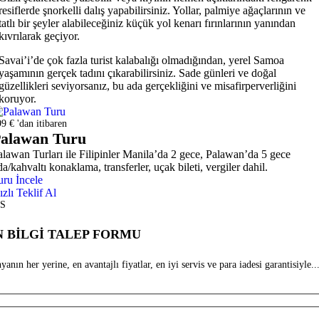
resiflerde şnorkelli dalış yapabilirsiniz. Yollar, palmiye ağaçlarının ve
tatlı bir şeyler alabileceğiniz küçük yol kenarı fırınlarının yanından
kıvrılarak geçiyor.
Savai’i’de çok fazla turist kalabalığı olmadığından, yerel Samoa
yaşamının gerçek tadını çıkarabilirsiniz. Sade günleri ve doğal
güzellikleri seviyorsanız, bu ada gerçekliğini ve misafirperverliğini
koruyor.
9 € 'dan itibaren
alawan Turu
alawan Turları ile Filipinler Manila’da 2 gece, Palawan’da 5 gece
a/kahvaltı konaklama, transferler, uçak bileti, vergiler dahil.
uru İncele
ızlı Teklif Al
S
 BİLGİ TALEP FORMU
anın her yerine, en avantajlı fiyatlar, en iyi servis ve para iadesi garantisiyle...