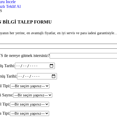
uru İncele
ızlı Teklif Al
S
 BİLGİ TALEP FORMU
anın her yerine, en avantajlı fiyatlar, en iyi servis ve para iadesi garantisiyle...
 ile nereye gitmek istersiniz?
iş Tarihi:
üş Tarihi:
il Tipi:
i Sayısı:
l Tipi:
 Tipi: