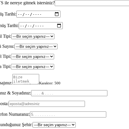
 ile nereye gitmek istersiniz?
iş Tarihi:
üş Tarihi:
il Tipi:
i Sayısı:
l Tipi:
 Tipi:
ajınız:
Karakter:
500
nız & Soyadınız:
osta:
efon Numaranız:
unduğunuz Şehir: