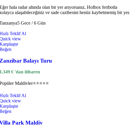
Eğer hala radar altında olan bir yer arıyorsanız, Holbox feribotla
kolayca ulaşabileceğiniz ve sade cazibesini henüz kaybetmemiş bir yer.
Tanzanya
5 Gece / 6 Gün
Hızlı Teklif Al
Quick view
Karşılaştır
Beğen
Zanzibar Balayı Turu
1.349
€
'dan itibaren
Popüler
Maldivler
⭐⭐⭐⭐⭐
Hızlı Teklif Al
Quick view
Karşılaştır
Beğen
Villa Park Maldiv