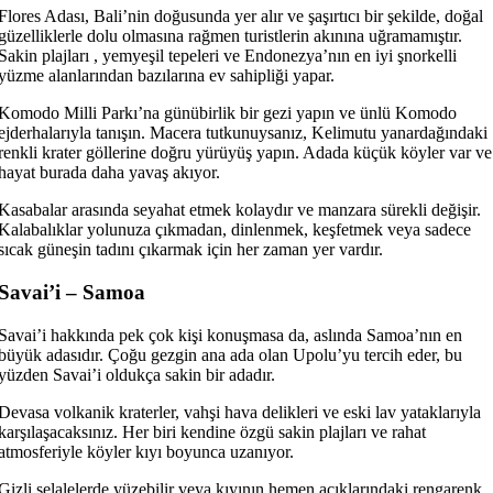
Flores Adası, Bali’nin doğusunda yer alır ve şaşırtıcı bir şekilde, doğal
güzelliklerle dolu olmasına rağmen turistlerin akınına uğramamıştır.
Sakin plajları , yemyeşil tepeleri ve Endonezya’nın en iyi şnorkelli
yüzme alanlarından bazılarına ev sahipliği yapar.
Komodo Milli Parkı’na günübirlik bir gezi yapın ve ünlü Komodo
ejderhalarıyla tanışın. Macera tutkunuysanız, Kelimutu yanardağındaki
renkli krater göllerine doğru yürüyüş yapın. Adada küçük köyler var ve
hayat burada daha yavaş akıyor.
Kasabalar arasında seyahat etmek kolaydır ve manzara sürekli değişir.
Kalabalıklar yolunuza çıkmadan, dinlenmek, keşfetmek veya sadece
sıcak güneşin tadını çıkarmak için her zaman yer vardır.
Savai’i – Samoa
Savai’i hakkında pek çok kişi konuşmasa da, aslında Samoa’nın en
büyük adasıdır. Çoğu gezgin ana ada olan Upolu’yu tercih eder, bu
yüzden Savai’i oldukça sakin bir adadır.
Devasa volkanik kraterler, vahşi hava delikleri ve eski lav yataklarıyla
karşılaşacaksınız. Her biri kendine özgü sakin plajları ve rahat
atmosferiyle köyler kıyı boyunca uzanıyor.
Gizli şelalelerde yüzebilir veya kıyının hemen açıklarındaki rengarenk