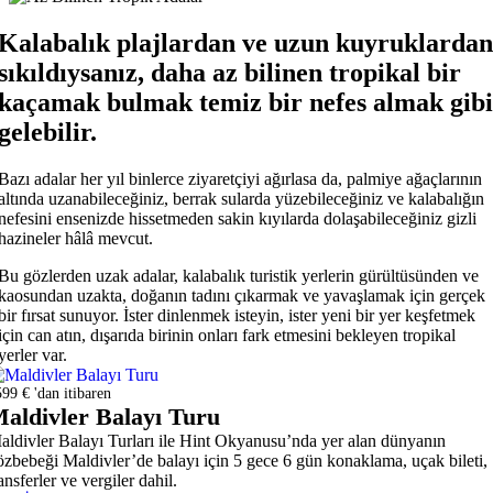
Kalabalık plajlardan ve uzun kuyruklardan
sıkıldıysanız, daha az bilinen tropikal bir
kaçamak bulmak temiz bir nefes almak gibi
gelebilir.
Bazı adalar her yıl binlerce ziyaretçiyi ağırlasa da, palmiye ağaçlarının
altında uzanabileceğiniz, berrak sularda yüzebileceğiniz ve kalabalığın
nefesini ensenizde hissetmeden sakin kıyılarda dolaşabileceğiniz gizli
hazineler hâlâ mevcut.
Bu gözlerden uzak adalar, kalabalık turistik yerlerin gürültüsünden ve
kaosundan uzakta, doğanın tadını çıkarmak ve yavaşlamak için gerçek
bir fırsat sunuyor. İster dinlenmek isteyin, ister yeni bir yer keşfetmek
için can atın, dışarıda birinin onları fark etmesini bekleyen tropikal
yerler var.
99 € 'dan itibaren
aldivler Balayı Turu
aldivler Balayı Turları ile Hint Okyanusu’nda yer alan dünyanın
özbebeği Maldivler’de balayı için 5 gece 6 gün konaklama, uçak bileti,
ansferler ve vergiler dahil.