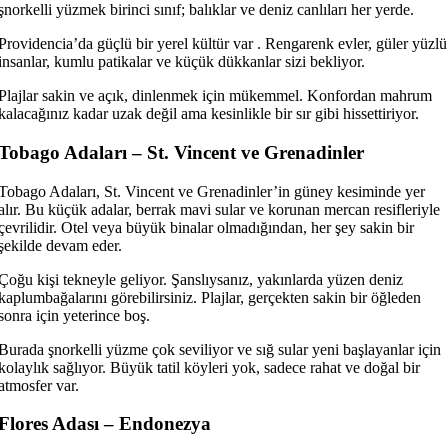
şnorkelli yüzmek birinci sınıf; balıklar ve deniz canlıları her yerde.
Providencia’da güçlü bir yerel kültür var . Rengarenk evler, güler yüzlü
insanlar, kumlu patikalar ve küçük dükkanlar sizi bekliyor.
Plajlar sakin ve açık, dinlenmek için mükemmel. Konfordan mahrum
kalacağınız kadar uzak değil ama kesinlikle bir sır gibi hissettiriyor.
Tobago Adaları – St. Vincent ve Grenadinler
Tobago Adaları, St. Vincent ve Grenadinler’in güney kesiminde yer
alır. Bu küçük adalar, berrak mavi sular ve korunan mercan resifleriyle
çevrilidir. Otel veya büyük binalar olmadığından, her şey sakin bir
şekilde devam eder.
Çoğu kişi tekneyle geliyor. Şanslıysanız, yakınlarda yüzen deniz
kaplumbağalarını görebilirsiniz. Plajlar, gerçekten sakin bir öğleden
sonra için yeterince boş.
Burada şnorkelli yüzme çok seviliyor ve sığ sular yeni başlayanlar için
kolaylık sağlıyor. Büyük tatil köyleri yok, sadece rahat ve doğal bir
atmosfer var.
Flores Adası – Endonezya