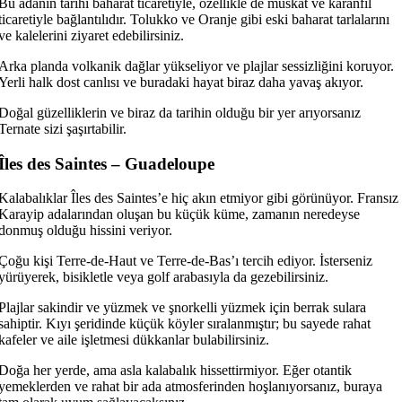
Bu adanın tarihi baharat ticaretiyle, özellikle de muskat ve karanfil
ticaretiyle bağlantılıdır. Tolukko ve Oranje gibi eski baharat tarlalarını
ve kalelerini ziyaret edebilirsiniz.
Arka planda volkanik dağlar yükseliyor ve plajlar sessizliğini koruyor.
Yerli halk dost canlısı ve buradaki hayat biraz daha yavaş akıyor.
Doğal güzelliklerin ve biraz da tarihin olduğu bir yer arıyorsanız
Ternate sizi şaşırtabilir.
Îles des Saintes – Guadeloupe
Kalabalıklar Îles des Saintes’e hiç akın etmiyor gibi görünüyor. Fransız
Karayip adalarından oluşan bu küçük küme, zamanın neredeyse
donmuş olduğu hissini veriyor.
Çoğu kişi Terre-de-Haut ve Terre-de-Bas’ı tercih ediyor. İsterseniz
yürüyerek, bisikletle veya golf arabasıyla da gezebilirsiniz.
Plajlar sakindir ve yüzmek ve şnorkelli yüzmek için berrak sulara
sahiptir. Kıyı şeridinde küçük köyler sıralanmıştır; bu sayede rahat
kafeler ve aile işletmesi dükkanlar bulabilirsiniz.
Doğa her yerde, ama asla kalabalık hissettirmiyor. Eğer otantik
yemeklerden ve rahat bir ada atmosferinden hoşlanıyorsanız, buraya