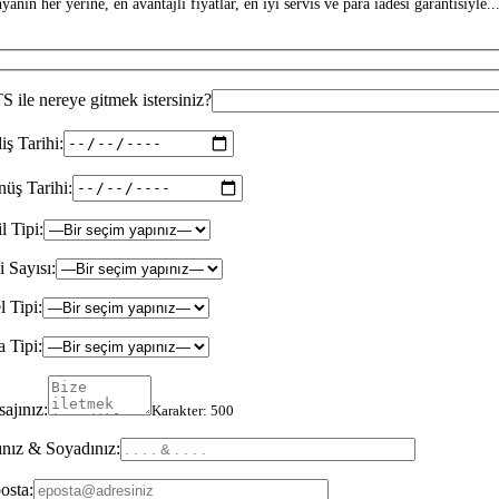
anın her yerine, en avantajlı fiyatlar, en iyi servis ve para iadesi garantisiyle...
 ile nereye gitmek istersiniz?
iş Tarihi:
üş Tarihi:
il Tipi:
i Sayısı:
l Tipi:
 Tipi:
ajınız:
Karakter:
500
nız & Soyadınız:
osta: