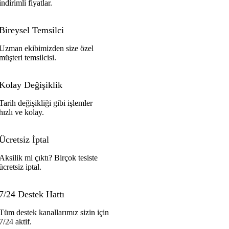
indirimli fiyatlar.
Bireysel Temsilci
Uzman ekibimizden size özel
müşteri temsilcisi.
Kolay Değişiklik
Tarih değişikliği gibi işlemler
hızlı ve kolay.
Ücretsiz İptal
Aksilik mi çıktı? Birçok tesiste
ücretsiz iptal.
7/24 Destek Hattı
Tüm destek kanallarımız sizin için
7/24 aktif.