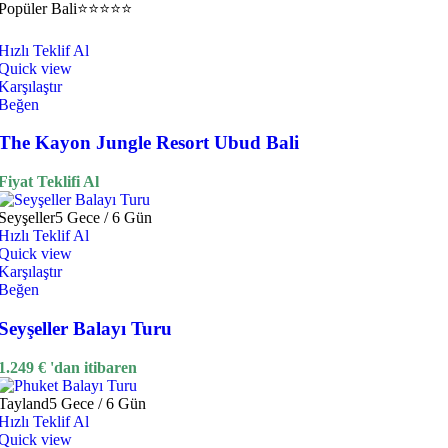
Popüler
Bali
⭐⭐⭐⭐⭐
Hızlı Teklif Al
Quick view
Karşılaştır
Beğen
The Kayon Jungle Resort Ubud Bali
Fiyat Teklifi Al
Seyşeller
5 Gece / 6 Gün
Hızlı Teklif Al
Quick view
Karşılaştır
Beğen
Seyşeller Balayı Turu
1.249
€
'dan itibaren
Tayland
5 Gece / 6 Gün
Hızlı Teklif Al
Quick view