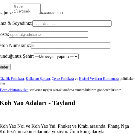
ajınız:
Karakter:
500
nız & Soyadınız:
osta:
efon Numaranız:
unduğunuz Şehir:
Gizlilik Politikası
,
Kullanım Şartları
,
Çerez Politikası
ve
Kişisel Verilerin Korunması
politikalar
dum.
Ticari elektronik ileti
şartlarına uygun olarak tarafıma tanıtım/bildirim gönderebilirsiniz.
Koh Yao Adaları - Tayland
Koh Yao Noi ve Koh Yao Yai, Phuket ve Krabi arasında, Phang Nga
Körfezi’nin sakin sularında yüzüyor. Ünlü komşularıyla